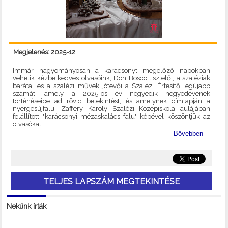
Megjelenés: 2025-12
Immár hagyományosan a karácsonyt megelőző napokban
vehetik kézbe kedves olvasóink, Don Bosco tisztelői, a szaléziak
barátai és a szalézi művek jótevői a Szalézi Értesítő legújabb
számát, amely a 2025-ös év negyedik negyedévének
történéseibe ad rövid betekintést, és amelynek címlapján a
nyergesújfalui Zafféry Károly Szalézi Középiskola aulájában
felállított "karácsonyi mézaskalács falu" képével köszöntjük az
olvasókat.
Bővebben
TELJES LAPSZÁM MEGTEKINTÉSE
Nekünk írták