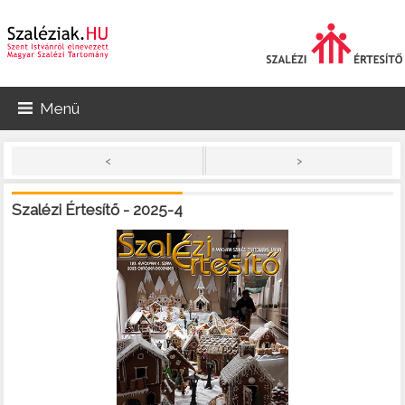
Menü
>
<
Szalézi Értesítő - 2025-4