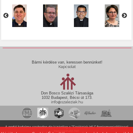
Bármi kérdése van, keressen bennünket!
Kapcsolat
Don Bosco Szalézi Társasága
1032 Budapest, Bécsi út 173.
info@szaleziak.hu
A portál tartalma szabadon,de kizárólag a "Szaléziak.HU" forrásmegjelöléssel
használható fel!