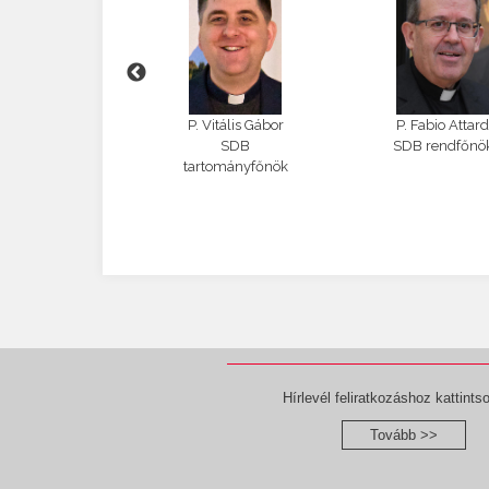
gyel Erzsébet
P. Vitális Gábor
P. Fabio Attar
 szerkesztő
SDB
SDB rendfőnö
tartományfőnök
Hírlevél feliratkozáshoz kattintso
Tovább >>