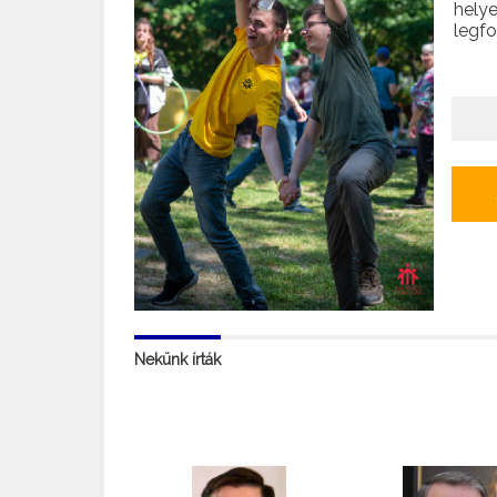
hely
legf
Nekünk írták