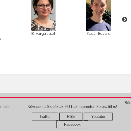
d
B. Varga Judit
Kádár Edvárd
k
Bár
n ide!
Kövesse a Szaléziak.HU-t az interneten keresztül is!
Twitter
RSS
Youtube
Facebook