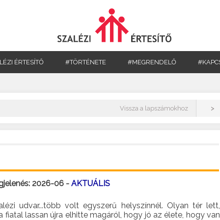
LÉZI ÉRTESÍTŐ
#TÖRTÉNETE
#MEGRENDELŐ
#KAPC
>
Vissza a lapszámokhoz
jelenés: 2026-06 -
AKTUÁLIS
lézi udvar...több volt egyszerű helyszínnél. Olyan tér lett,
a fiatal lassan újra elhitte magáról, hogy jó az élete, hogy van