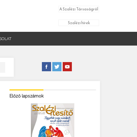
A Szalézi Társaságról
Szalézi hírek
SOLAT
Előző lapszámok