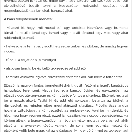
nyomás esetén is hasznos, mikor egy „nagy lökésre” van szükség. A bansok
elviselhetővé tudják tenni a kedvezőtlen helyzetet, ráadásul kicsit
megdolgoztatják az izmokat, hangszálakat.
A bans felépítésének menete:
- válaszd ki, hogy „mit mesél el”- egy érdekes írásművet vagy humoros
témát (kiindulás lehet egy ismert vagy kitalált történet, egy vicc, vagy akár
reklámbeli jelenet),
- helyezd el a témát egy adott helyzetbe térben és időben, de mindig legyen
vicces,
- tűzd ki a célját és a „címzettjeit”,
- alaposan tanuld be és kellő lelkesedéssel add elő,
- teremts várakozó légkört, felvezetve és fantáziadúsan leírva a történetet.
Először is nagyon fontos bemelegítésként kicsit „feltörni a jeget”, barátságos
hangulatot teremteni. Magyarázd el a bansot röviden és egyszerűen, az
előadás gördülékenysége és könnyűsége fontos a sikerhez. Elsőnek mutasd
be a mozdulatsort. Találd ki és add elő pontosan, betartva az időket, a
ritmusokat, és minden előre meghatározott utasítást. Próbáld összhangba
hozni a szituációval, a környezettel, az emberekkel. Vonj be mindenkit, és
hívd meg hogy vegyen részt, ezzel is hozzájárulva a csoport egységéhez. Ha
körben állnak, a legegyszerűbb, ha négy animátor mutatja be a bansot, akik
elszórtan a gyerekek között vannak, de soha nem egymás mellett és
elsőként vetik bele magukat az előadásba. Mindent örömmel és lelkesen adj