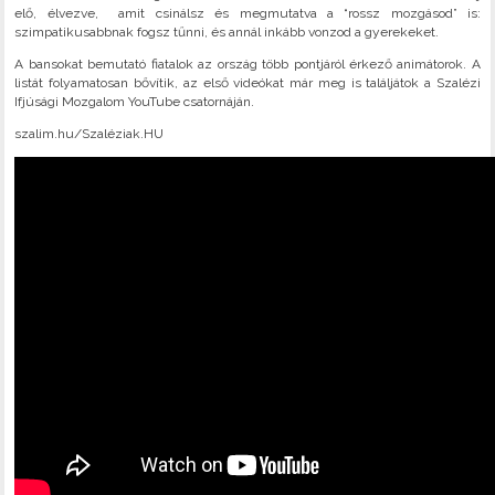
elő, élvezve, amit csinálsz és megmutatva a “rossz mozgásod” is:
szimpatikusabbnak fogsz tűnni, és annál inkább vonzod a gyerekeket.
A bansokat bemutató fiatalok az ország több pontjáról érkező animátorok. A
listát folyamatosan bővítik, az első videókat már meg is találjátok a Szalézi
Ifjúsági Mozgalom YouTube csatornáján.
szalim.hu/Szaléziak.HU