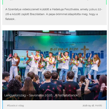
A Szentatya videóüzenet küldött a Halleluja Fesztiválra, amely július 22-
26-a között zajlott Brazíliában. A pápa örömmel állapította meg, hogy a
fiatalok..
Lengyelország – Savionalia 2026: „A halhatatlanok”
#Szalézi világ
2026-05-18, Hétfő