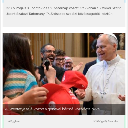
2026. május 8., péntek és 10., vasárnap között Krakkóban a krakkói Szent
Jácint Szalézi Tartomány (PLS) összes szalézi közösségéből, köztük..
A Szentatya találkozott a genovai bérmálkozó fiatalokkal
#Egyház
2026-05-16, Szombat