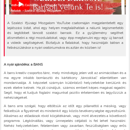
2026-06-11 Csütörtök |
#Magyar Tartomány
fiatalok
•
Szalézi Ifjúsági Mozgalom
•
A Szalézi Ifjúsági Mozgalom YouTube csatornáján megjelentetett egy
lejátszási listát, ahol egy helyen megtalálhatóak a nálunk legismertebb
és legtöbbet táncolt szalézi bansok. Ez a gyűjtemény segíthet
átismételni a régi mozdulatokat, vagy épp megtanulni egy-egy új bansot
a videók segítségével. Biztatjuk a fiatalokat, hogy használják bátran a
felkészüléskor a nyári oratóriumokra és aztán év közben is!
A nyár ajándéka: a BANS
A bans kreatív csoportos tánc, mely mindvégig jelen volt az animációban és a
ma egyre inkább bomlasztó és kártékony „táncokkal” ellentétben van
mondanivalója. A képzelet szárnyán különböző helyzetekbe kerülünk és
ezek életre kelnek. Ha jól csináljuk, számos embert képes magával ragadni.
Segít, hogy el tudjuk foglalni magunkat pozitív értelemben és legyőzzük a
nehézségeket.
A bans arra szolgál, hogy eltöltsük az időt egy pillanattól a másikig, vagy
felkeltsük a figyelmet és mindenkit egy közös tevékenységbe egyesítsünk.
Alkalmas az előadások rövid közjátékának, vagy mint átvezetés a következő
programra. Légkörváltás, vagy ünnepelés céljából is fel lehet használni.
Nehéz helyzetekben, félelemben vagy zavarban, feszültségben vagy erős