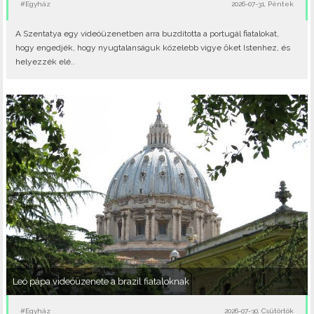
#Egyház
2026-07-31, Péntek
A Szentatya egy videóüzenetben arra buzdította a portugál fiatalokat,
hogy engedjék, hogy nyugtalanságuk közelebb vigye őket Istenhez, és
helyezzék elé..
Leó pápa videóüzenete a brazil fiataloknak
#Egyház
2026-07-30, Csütörtök