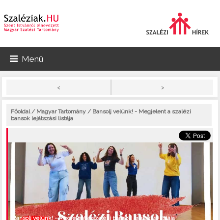
Menü
>
<
Főoldal
/
Magyar Tartomány
/ Bansolj velünk! - Megjelent a szalézi
bansok lejátszási listája
Bansolj velünk! - Megjelent a szalézi bansok lejátszási listája