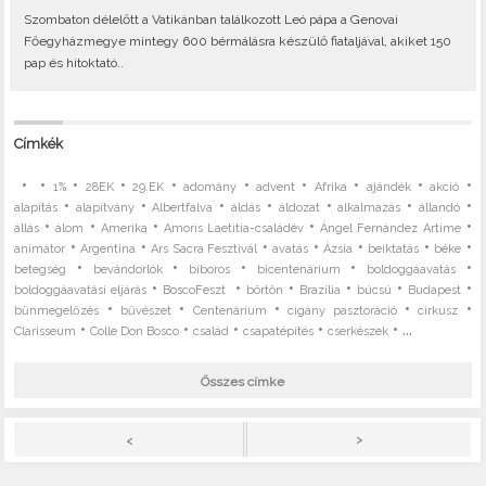
Szombaton délelőtt a Vatikánban találkozott Leó pápa a Genovai
Főegyházmegye mintegy 600 bérmálásra készülő fiataljával, akiket 150
pap és hitoktató..
Címkék
•
•
•
•
•
•
•
•
•
•
1%
28EK
29.EK
adomány
advent
Afrika
ajándék
akció
•
•
•
•
•
•
•
alapítás
alapítvány
Albertfalva
áldás
áldozat
alkalmazás
állandó
•
•
•
•
•
állás
álom
Amerika
Amoris Laetitia-családév
Ángel Fernández Artime
•
•
•
•
•
•
•
animátor
Argentína
Ars Sacra Fesztivál
avatás
Ázsia
beiktatás
béke
•
•
•
•
•
betegség
bevándorlók
bíboros
bicentenárium
boldoggáavatás
•
•
•
•
•
•
boldoggáavatási eljárás
BoscoFeszt
börtön
Brazília
búcsú
Budapest
•
•
•
•
•
bűnmegelőzés
bűvészet
Centenárium
cigány pasztoráció
cirkusz
•
•
•
•
• ...
Clarisseum
Colle Don Bosco
család
csapatépítés
cserkészek
Összes címke
>
<