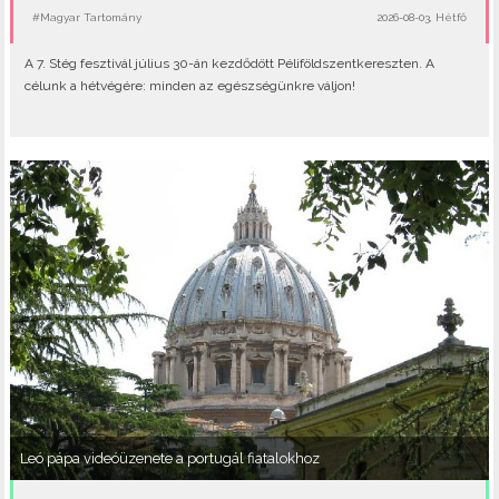
#Magyar Tartomány
2026-08-03, Hétfő
A 7. Stég fesztivál július 30-án kezdődött Péliföldszentkereszten. A
célunk a hétvégére: minden az egészségünkre váljon!
Leó pápa videóüzenete a portugál fiatalokhoz