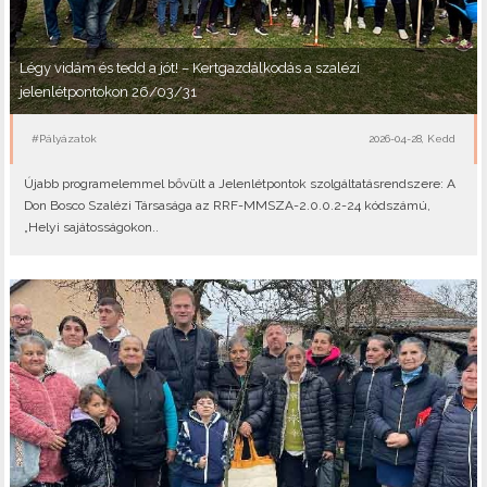
Légy vidám és tedd a jót! – Kertgazdálkodás a szalézi
jelenlétpontokon 26/03/31
#Pályázatok
2026-04-28, Kedd
Újabb programelemmel bővült a Jelenlétpontok szolgáltatásrendszere: A
Don Bosco Szalézi Társasága az RRF-MMSZA-2.0.0.2-24 kódszámú,
„Helyi sajátosságokon..