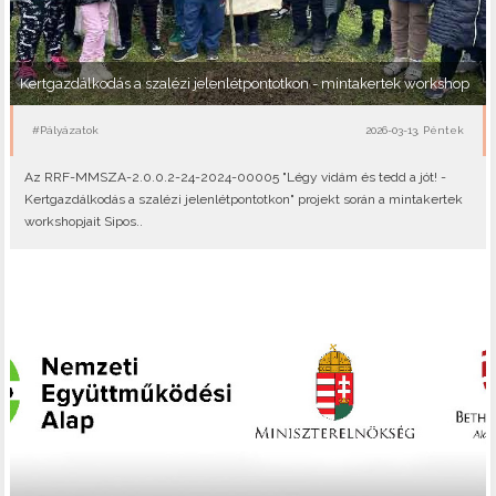
Kertgazdálkodás a szalézi jelenlétpontotkon - mintakertek workshop
#Pályázatok
2026-03-13, Péntek
Az RRF-MMSZA-2.0.0.2-24-2024-00005 "Légy vidám és tedd a jót! -
Kertgazdálkodás a szalézi jelenlétpontotkon" projekt során a mintakertek
workshopjait Sipos..