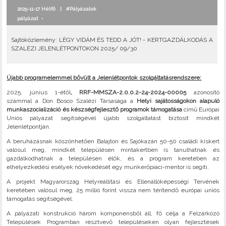
2025-11-17 Hétfő |
#Pályázatok
pályázat
•
Sajtóközlemény: LÉGY VIDÁM ÉS TEDD A JÓT! - KERTGAZDÁLKODÁS A
SZALÉZI JELENLÉTPONTOKON 2025/ 09/30
Újabb programelemmel bővült a Jelenlétpontok szolgáltatásrendszere:
2025. június 1-étől
, RRF-MMSZA-2.0.0.2-24-2024-00005
azonosító
számmal a Don Bosco Szalézi Társasága a
Helyi sajátosságokon alapuló
munkaszocializáció és készségfejlesztő programok támogatása
című Európai
Uniós pályázat segítségével újabb szolgáltatást biztosít mindkét
Jelenlétpontján.
A beruházásnak köszönhetően Balajton és Sajókazán 50-50 családi kiskert
valósul meg, mindkét településen mintakertben is tanulhatnak és
gazdálkodhatnak a településen élők, és a program keretében az
elhelyezkedési esélyek növekedését egy munkerőpiaci-mentor is segíti.
A projekt Magyarország Helyreállítási és Ellenállóképességi Tervének
keretében valósul meg, 25 millió forint vissza nem térítendő európai uniós
támogatás segítségével.
A pályázati konstrukció három komponensből áll, fő célja a Felzárkózó
Települések Programban résztvevő településeken olyan fejlesztések