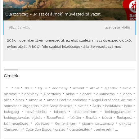
Olaszország – „Missziós álmok” művészeti pályázat
#Szalézi világ
2025-03-10, Hétfő
2025. november 11-én ünnepeljük az első szalézi missziós expedíció 150.
évfordulóját. A különféle szalézi közösségek által tervezett számos..
Címkék
•
•
•
•
•
•
•
•
•
•
1%
28EK
29.EK
adomány
advent
Afrika
ajándék
akció
•
•
•
•
•
•
•
alapítás
alapítvány
Albertfalva
áldás
áldozat
alkalmazás
állandó
•
•
•
•
•
állás
álom
Amerika
Amoris Laetitia-családév
Ángel Fernández Artime
•
•
•
•
•
•
•
animátor
Argentína
Ars Sacra Fesztivál
avatás
Ázsia
beiktatás
béke
•
•
•
•
•
betegség
bevándorlók
bíboros
bicentenárium
boldoggáavatás
•
•
•
•
•
•
boldoggáavatási eljárás
BoscoFeszt
börtön
Brazília
búcsú
Budapest
•
•
•
•
•
bűnmegelőzés
bűvészet
Centenárium
cigány pasztoráció
cirkusz
•
•
•
•
• ...
Clarisseum
Colle Don Bosco
család
csapatépítés
cserkészek