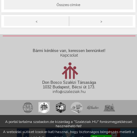
Összes címke
>
<
Bármi kérdése van, keressen bennünket!
Kapcsolat
Don Bosco Szalézi Társasága
1032 Budapest, Bécsi út 173.
info@szaleziak.hu
A portál tartalma szabadon,de kizárólag a "Szaléziak.HU" forrásmegjelöléssel
használható fel!
A weboldal sütiket (cookie-kat) használ, hogy biztonságos böngészés mellett a