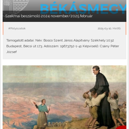
Szakmai beszámoló 2024 november/2025 február
#Pályázatok
2025-03-10, Hétfő
Támogatott adatai: Név: Bosco Szent János Alapítvány Székhely:1032
Budapest, Bécsi út 173. Adószám: 19673752-1-41 Képviselő: Csány Péter
József