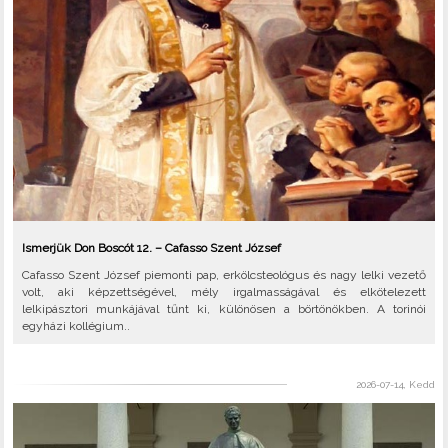
Ismerjük Don Boscót 12. – Cafasso Szent József
Cafasso Szent József piemonti pap, erkölcsteológus és nagy lelki vezető
volt, aki képzettségével, mély irgalmasságával és elkötelezett
lelkipásztori munkájával tűnt ki, különösen a börtönökben. A torinói
egyházi kollégium..
2026-07-14, Kedd