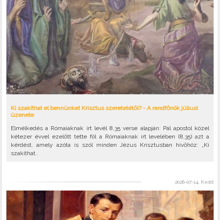
Ki szakíthat el bennünket Krisztus szeretetétől? - A rendfőnök júliusi
üzenete
Elmélkedés a Rómaiaknak írt levél 8,35 verse alapján: Pál apostol közel
kétezer évvel ezelőtt tette föl a Rómaiaknak írt levelében (8,35) azt a
kérdést, amely azóta is szól minden Jézus Krisztusban hívőhöz: „Ki
szakíthat..
2026-07-14, Kedd