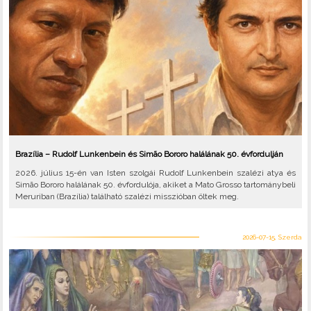
Brazília – Rudolf Lunkenbein és Simão Bororo halálának 50. évfordulján
2026. július 15-én van Isten szolgái Rudolf Lunkenbein szalézi atya és
Simão Bororo halálának 50. évfordulója, akiket a Mato Grosso tartománybeli
Meruriban (Brazília) található szalézi misszióban öltek meg.
2026-07-15, Szerda