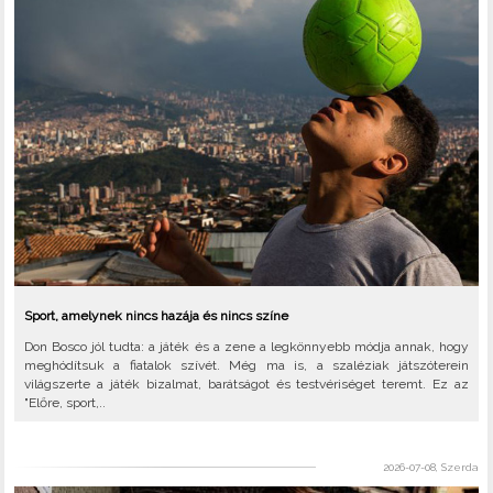
Sport, amelynek nincs hazája és nincs színe
Don Bosco jól tudta: a játék és a zene a legkönnyebb módja annak, hogy
meghódítsuk a fiatalok szívét. Még ma is, a szaléziak játszóterein
világszerte a játék bizalmat, barátságot és testvériséget teremt. Ez az
"Előre, sport,..
2026-07-08, Szerda