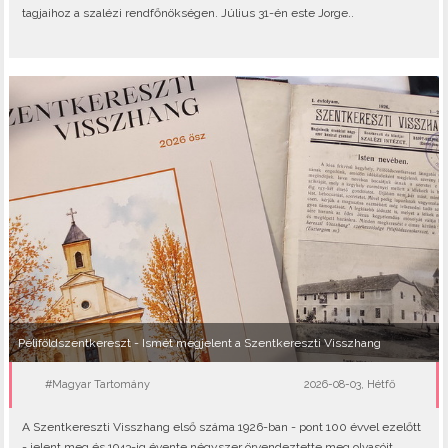
tagjaihoz a szalézi rendfőnökségen. Július 31-én este Jorge..
Péliföldszentkereszt - Ismét megjelent a Szentkereszti Visszhang
#Magyar Tartomány
2026-08-03, Hétfő
A Szentkereszti Visszhang első száma 1926-ban - pont 100 évvel ezelőtt
- jelent meg és 1943-ig évente négyszer örvendeztette meg olvasóit..