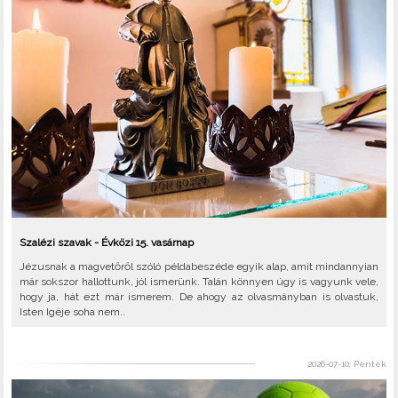
Szalézi szavak - Évközi 15. vasárnap
Jézusnak a magvetőről szóló példabeszéde egyik alap, amit mindannyian
már sokszor hallottunk, jól ismerünk. Talán könnyen úgy is vagyunk vele,
hogy ja, hát ezt már ismerem. De ahogy az olvasmányban is olvastuk,
Isten Igéje soha nem..
2026-07-10, Péntek