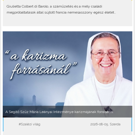
Giulietta Colbert di Barolo, a száműzetés és a mély családi
megpróbáltatások által sújtott francia nemesasszony egész életét..
A Segítő Szűz Mária Leányai Intézménye karizmájának forrásánál
#Szalézi világ
2026-08-05, Szerda