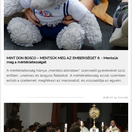
MINT DON BOSCO – MENTSÜK MEG AZ EMBERISÉGET 6. - Mentsük
meg a mértékletességet
A mértékletesség hiánya „mentális atóniában” szenvedő gyerekeket szül:
erőtlen, unalmas és langyos fiatalokat. A mértékletesség ezzel szemben
erősíti a szellemet, megfékezi az irracionálist, és visszaállítja az egyéni..
2026-07-15, Szerda