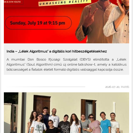
India – „Lélek Algoritmus” a digitális kori hitbeszélgetésekhez
A mumbai Don Bosco Ifjúsági Szolgálat (DBYS) elindította a „Lélek
Algoritmus” (Soul Algorithm) című új online talkshow-t, amely a katolikus
bölcsességet a fiatalok életét formáló digitális valósággal kapcsolja össze.
2026-07-20, Hétfő