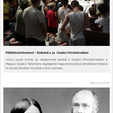
Péliföldszentkereszt - Elstartolt a 32. Szalézi Ministránstábor
Július 14-én immár 32. alkalommal startolt a Szalézi Ministránstábor, a
Magyar Szalézi Tartomány legrégebbi hagyományokkal rendelkező tábora
10 évnél idősebb ministráns fiúk számára.
2026-07-13, Hétfő