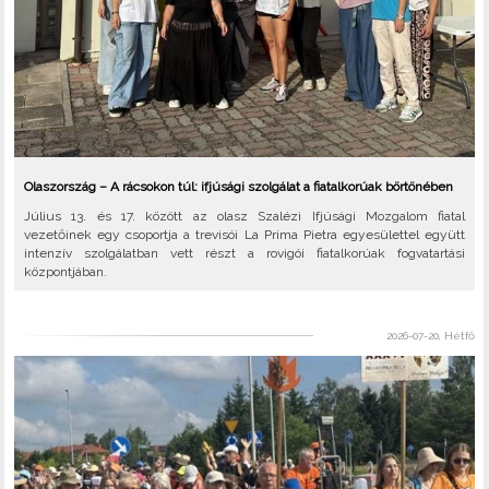
Olaszország – A rácsokon túl: ifjúsági szolgálat a fiatalkorúak börtönében
Július 13. és 17. között az olasz Szalézi Ifjúsági Mozgalom fiatal
vezetőinek egy csoportja a trevisói La Prima Pietra egyesülettel együtt
intenzív szolgálatban vett részt a rovigói fiatalkorúak fogvatartási
központjában.
2026-07-20, Hétfő