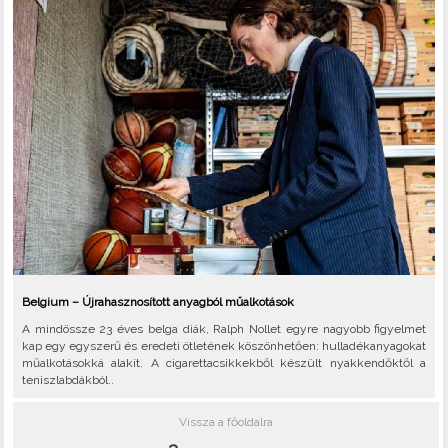
Belgium – Újrahasznosított anyagból műalkotások
A mindössze 23 éves belga diák, Ralph Nollet egyre nagyobb figyelmet
kap egy egyszerű és eredeti ötletének köszönhetően: hulladékanyagokat
műalkotásokká alakít. A cigarettacsikkekből készült nyakkendőktől a
teniszlabdákból..
Vissza a főoldalra