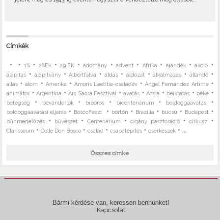
Címkék
•
•
•
•
•
•
•
•
•
•
1%
28EK
29.EK
adomány
advent
Afrika
ajándék
akció
•
•
•
•
•
•
•
alapítás
alapítvány
Albertfalva
áldás
áldozat
alkalmazás
állandó
•
•
•
•
•
állás
álom
Amerika
Amoris Laetitia-családév
Ángel Fernández Artime
•
•
•
•
•
•
•
animátor
Argentína
Ars Sacra Fesztivál
avatás
Ázsia
beiktatás
béke
•
•
•
•
•
betegség
bevándorlók
bíboros
bicentenárium
boldoggáavatás
•
•
•
•
•
•
boldoggáavatási eljárás
BoscoFeszt
börtön
Brazília
búcsú
Budapest
•
•
•
•
•
bűnmegelőzés
bűvészet
Centenárium
cigány pasztoráció
cirkusz
•
•
•
•
• ...
Clarisseum
Colle Don Bosco
család
csapatépítés
cserkészek
Összes címke
Bármi kérdése van, keressen bennünket!
Kapcsolat