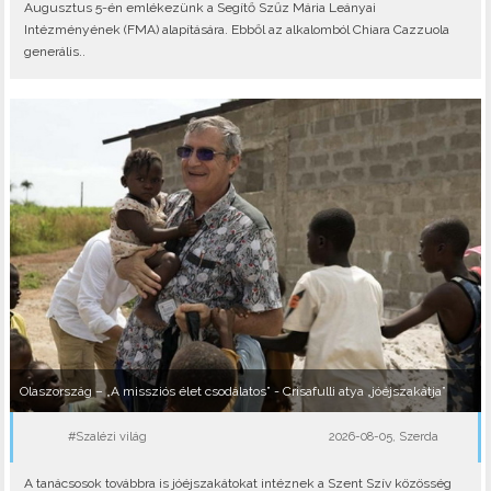
Augusztus 5-én emlékezünk a Segítő Szűz Mária Leányai
Intézményének (FMA) alapítására. Ebből az alkalomból Chiara Cazzuola
generális..
Olaszország – „A missziós élet csodálatos” - Crisafulli atya „jóéjszakátja”
#Szalézi világ
2026-08-05, Szerda
A tanácsosok továbbra is jóéjszakátokat intéznek a Szent Szív közösség