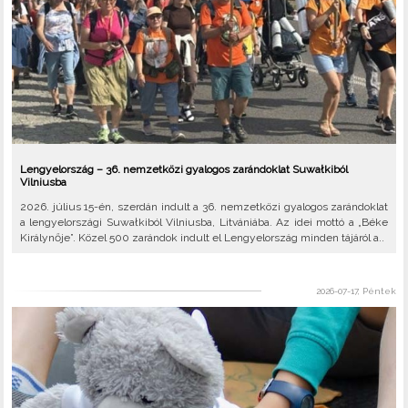
Lengyelország – 36. nemzetközi gyalogos zarándoklat Suwałkiból
Vilniusba
2026. július 15-én, szerdán indult a 36. nemzetközi gyalogos zarándoklat
a lengyelországi Suwałkiból Vilniusba, Litvániába. Az idei mottó a „Béke
Királynője”. Közel 500 zarándok indult el Lengyelország minden tájáról a..
2026-07-17, Péntek