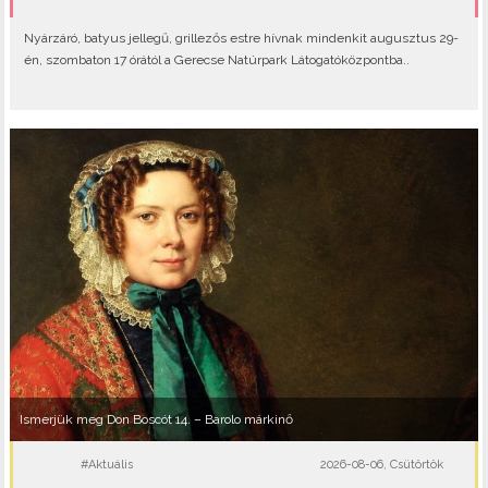
Nyárzáró, batyus jellegű, grillezős estre hívnak mindenkit augusztus 29-
én, szombaton 17 órától a Gerecse Natúrpark Látogatóközpontba..
Ismerjük meg Don Boscót 14. – Barolo márkinő
#Aktuális
2026-08-06, Csütörtök