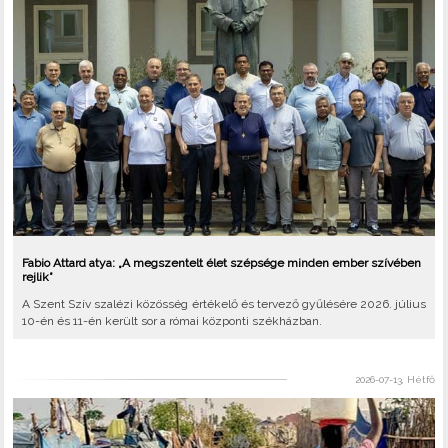
Fabio Attard atya: „A megszentelt élet szépsége minden ember szívében
rejlik”
A Szent Szív szalézi közösség értékelő és tervező gyűlésére 2026. július
10-én és 11-én került sor a római központi székházban.
2026-07-13, Hétfő