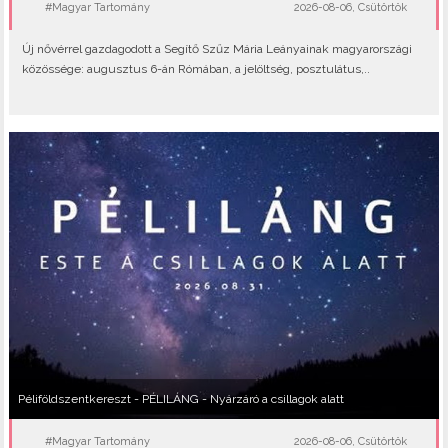
#Magyar Tartomány
2026-08-06, Csütörtök
Új nővérrel gazdagodott a Segítő Szűz Mária Leányainak magyarországi
közössége: augusztus 6-án Rómában, a jelöltség, posztulátus,..
Péliföldszentkereszt - PÉLILÁNG - Nyárzáró a csillagok alatt
#Magyar Tartomány
2026-08-06, Csütörtök