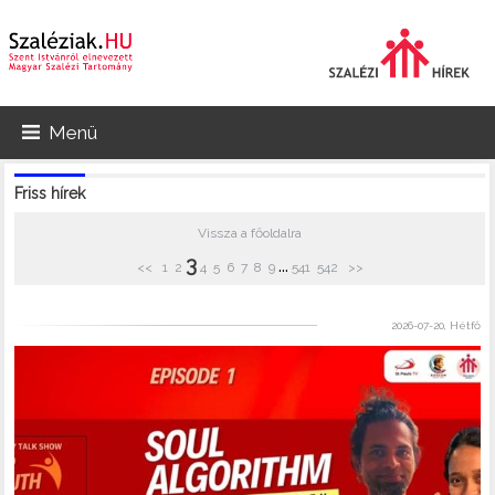
Menü
Friss hírek
Vissza a főoldalra
3
...
<<
1
2
4
5
6
7
8
9
541
542
>>
2026-07-20, Hétfő