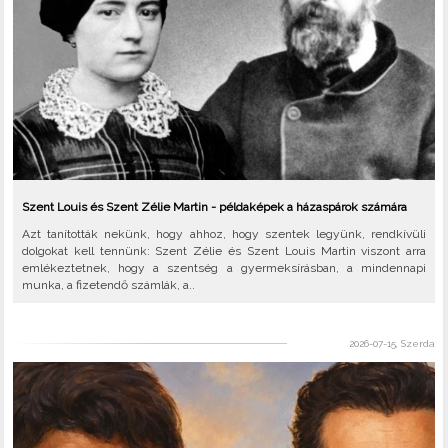
Szent Louis és Szent Zélie Martin - példaképek a házaspárok számára
Azt tanították nekünk, hogy ahhoz, hogy szentek legyünk, rendkívüli
dolgokat kell tennünk: Szent Zélie és Szent Louis Martin viszont arra
emlékeztetnek, hogy a szentség a gyermeksírásban, a mindennapi
munka, a fizetendő számlák, a..
2026-07-15, Szerda