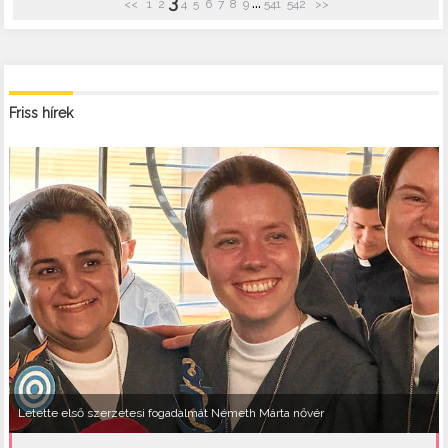
3
...
<<
1
2
4
5
6
7
8
9
541
542
>>
Friss hírek
Letette első szerzetesi fogadalmát Németh Márta nővér