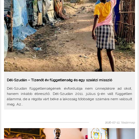
Dél-Szudán – Tizenöt év függetlenség és egy szalézi misszió
Dél-Szudán függetlenségének évfordulója nem ünneplésre ad okot,
hanem inkább ébresztő. Dél-Szudán 2011. július 9-én vált független
állammá, de a régóta várt béke a lakosság többsége számára nem valósult
meg. Az..
2026-07-12, Vasárnap