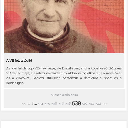
A VB folytatódik!
Az idei labdarúgó VB-nek vége, de Brazíliában, ahol a következő, 2014-es
VB zajlik majd, a szalézi iskolákban továbbra is foglalkoztatja a nevelőket
és a diákokat. Szalézi stílusban ösztönzik a fiatalokat a sport és a
labdarúgás..
Vissza a főoldalra
539
...
<<
1
2
534
535
536
537
538
540
541
542
>>