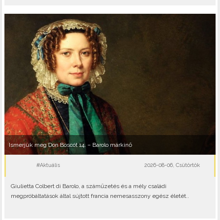
Ismerjük meg Don Boscót 14. – Barolo márkinő
#Aktuális
2026-08-06, Csütörtök
Giulietta Colbert di Barolo, a száműzetés és a mély családi
megpróbáltatások által sújtott francia nemesasszony egész életét..