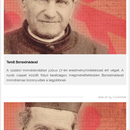
Tarolt Borsodnádasd
A szalézi ministránstábor július 17-én eredményhirdetéssel ért véget. A
nyolc csapat között folyó barátságos megmérettetésben Borsodnádasd
ministránsai bizonyultak a legjobbnak
2010-07-15, Csütörtök