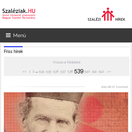
Menü
Friss hírek
Vissza a főoldalra
539
...
<<
1
2
534
535
536
537
538
540
541
542
>>
2010-08-07, Szombat