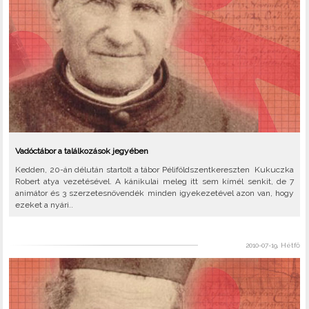
Vadóctábor a találkozások jegyében
Kedden, 20-án délután startolt a tábor Péliföldszentkereszten Kukuczka
Robert atya vezetésével. A kánikulai meleg itt sem kímél senkit, de 7
animátor és 3 szerzetesnövendék minden igyekezetével azon van, hogy
ezeket a nyári..
2010-07-19, Hétfő