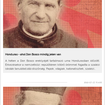
Honduras - ahol Don Bosco mindig jelen van
A héten a Don Bosco ereklyéjét tartalmazó urna Hondurasban időzött.
Érkezésekor a nemzetközi repülőtéren kitörő örömmel fogadta a szalézi
iskolák tanulóból álló díszőrség. Papok, világiak, katonatisztek, szalézi..
2010-07-27, Kedd