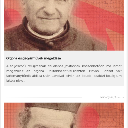
Orgona és gépjárművek megáldása
A teljeskörű felújításnak és alapos javításnak köszönhetően ma ismét
megszólalt az orgona Péliföldszentke-reszten. Havasi József volt
tartományfőnök áldása után Lendvai István, az óbudai szalézi kollégium
lakója rövid..
2010-07-21, Szerda