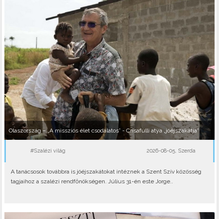
Olaszország – „A missziós élet csodálatos” - Crisafulli atya „jóéjszakátja”
#Szalézi világ
2026-08-05, Szerda
A tanácsosok továbbra is jóéjszakátokat intéznek a Szent Szív közösség
tagjaihoz a szalézi rendfőnökségen. Július 31-én este Jorge..