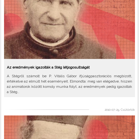
Az eredmények igazolták a Stég létjogosultságát
A Stégről számolt be P. Vitális Gábor ifjúságpasztorációs megbízott,
értékelve az elmúlt hét eseményeit. Elmondta: meg van elégedve, hiszen
az animátorok között komoly munka folyt, az eredmények pedig igazolták
a Stég..
2010-07-29, Csütörtök