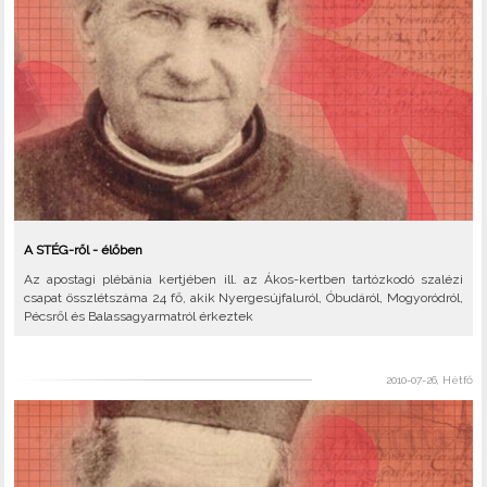
A STÉG-ről - élőben
Az apostagi plébánia kertjében ill. az Ákos-kertben tartózkodó szalézi
csapat összlétszáma 24 fő, akik Nyergesújfaluról, Óbudáról, Mogyoródról,
Pécsről és Balassagyarmatról érkeztek
2010-07-26, Hétfő