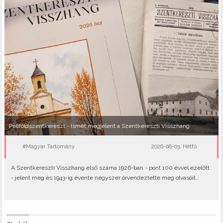
Péliföldszentkereszt - Ismét megjelent a Szentkereszti Visszhang
#Magyar Tartomány
2026-08-03, Hétfő
A Szentkereszti Visszhang első száma 1926-ban - pont 100 évvel ezelőtt
- jelent meg és 1943-ig évente négyszer örvendeztette meg olvasóit..