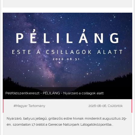
Péliföldszentkereszt - PÉLILÁNG - Nyárzáró a csillagok alatt
#Magyar Tartomány
2026-08-06, Csütörtök
Nyárzáró, batyus jellegű, grillezős estre hívnak mindenkit augusztus 29-
én, szombaton 17 órától a Gerecse Natúrpark Látogatóközpontba..