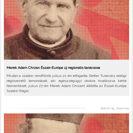
Marek Adam Chrzan Észak-Európa új regionális tanácsosa
Miután a szalézi rendfőnök július 21-én elfogadta Stefan Turansky eddigi
régióvezető lemondását, aki egészségügyi okokra hivatkozva kérte
felmentését, július 27-én Marek Adam Chrzant állítótta az Észak-Európa
Szalézi Régió..
2010-07-25, Vasárnap