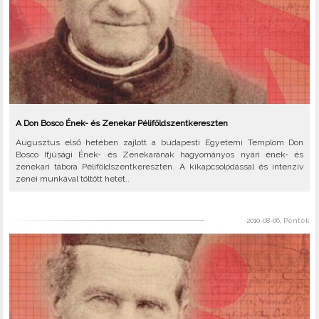
A Don Bosco Ének- és Zenekar Péliföldszentkereszten
Augusztus első hetében zajlott a budapesti Egyetemi Templom Don
Bosco Ifjúsági Ének- és Zenekarának hagyományos nyári ének- és
zenekari tábora Péliföldszentkereszten. A kikapcsolódással és intenzív
zenei munkával töltött hetet..
2010-08-06, Péntek