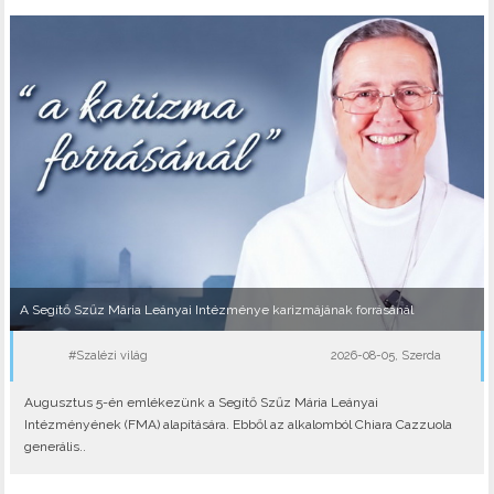
A Segítő Szűz Mária Leányai Intézménye karizmájának forrásánál
#Szalézi világ
2026-08-05, Szerda
Augusztus 5-én emlékezünk a Segítő Szűz Mária Leányai
Intézményének (FMA) alapítására. Ebből az alkalomból Chiara Cazzuola
generális..