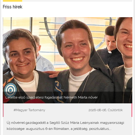
Friss hírek
Letette első szerzetesi fogadalmát Németh Márta nővér
#Magyar Tartomány
2026-08-06, Csütörtök
Új nővérrel gazdagodott a Segítő Szűz Mária Leányainak magyarországi
közössége: augusztus 6-án Rómában, a jelöltség, posztulátus,..