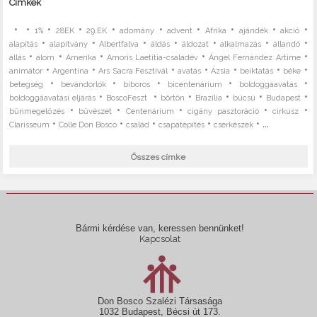
Címkék
•
•
•
•
•
•
•
•
•
•
1%
28EK
29.EK
adomány
advent
Afrika
ajándék
akció
•
•
•
•
•
•
•
alapítás
alapítvány
Albertfalva
áldás
áldozat
alkalmazás
állandó
•
•
•
•
•
állás
álom
Amerika
Amoris Laetitia-családév
Ángel Fernández Artime
•
•
•
•
•
•
•
animátor
Argentína
Ars Sacra Fesztivál
avatás
Ázsia
beiktatás
béke
•
•
•
•
•
betegség
bevándorlók
bíboros
bicentenárium
boldoggáavatás
•
•
•
•
•
•
boldoggáavatási eljárás
BoscoFeszt
börtön
Brazília
búcsú
Budapest
•
•
•
•
•
bűnmegelőzés
bűvészet
Centenárium
cigány pasztoráció
cirkusz
•
•
•
•
• ...
Clarisseum
Colle Don Bosco
család
csapatépítés
cserkészek
Összes címke
Bármi kérdése van, keressen bennünket!
Kapcsolat
Don Bosco Szalézi Társasága
1032 Budapest, Bécsi út 173.