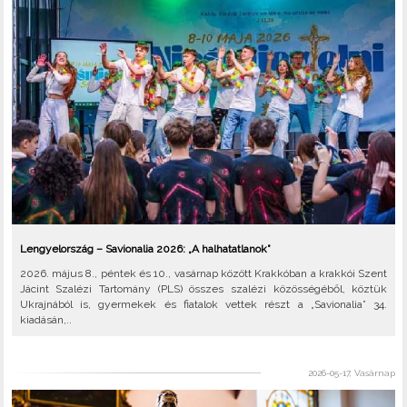
Lengyelország – Savionalia 2026: „A halhatatlanok”
2026. május 8., péntek és 10., vasárnap között Krakkóban a krakkói Szent
Jácint Szalézi Tartomány (PLS) összes szalézi közösségéből, köztük
Ukrajnából is, gyermekek és fiatalok vettek részt a „Savionalia” 34.
kiadásán,..
2026-05-17, Vasárnap