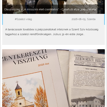
Olaszország – „A missziós élet csodálatos” - Crisafulli atya „jóéjszakátja”
#Szalézi világ
2026-08-05, Szerda
A tanácsosok továbbra is jóéjszakátokat intéznek a Szent Szív közösség
tagjaihoz a szalézi rendfőnökségen. Július 31-én este Jorge..