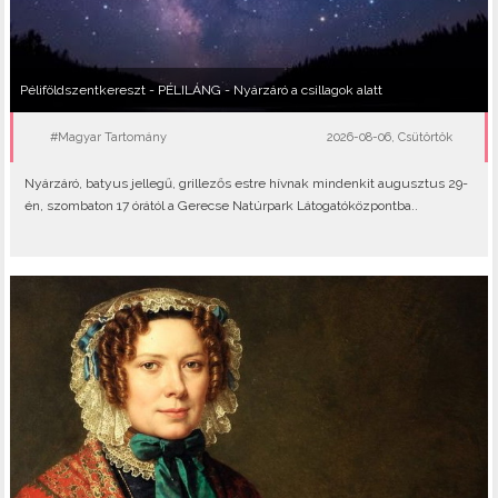
Péliföldszentkereszt - PÉLILÁNG - Nyárzáró a csillagok alatt
#Magyar Tartomány
2026-08-06, Csütörtök
Nyárzáró, batyus jellegű, grillezős estre hívnak mindenkit augusztus 29-
én, szombaton 17 órától a Gerecse Natúrpark Látogatóközpontba..