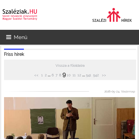
Menü
Friss hírek
Vissza a főoldalra
9
...
...
<<
1
2
6
7
8
10
11
12
541
542
>>
2026-05-24, Vasárnap