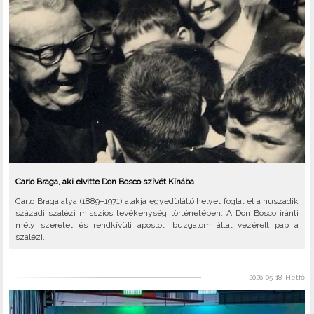
Carlo Braga, aki elvitte Don Bosco szívét Kínába
Carlo Braga atya (1889–1971) alakja egyedülálló helyet foglal el a huszadik
századi szalézi missziós tevékenység történetében. A Don Bosco iránti
mély szeretet és rendkívüli apostoli buzgalom által vezérelt pap a
szalézi..
2026-05-18, Hétfő