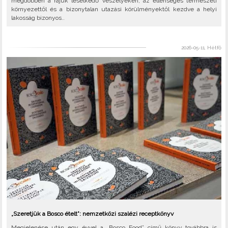
megdöbben a rájuk leselkedő veszélyeken, az ellenséges természeti
környezettől és a bizonytalan utazási körülményektől kezdve a helyi
lakosság bizonyos..
2026-05-11, Hétfő
„Szeretjük a Bosco ételt”: nemzetközi szalézi receptkönyv
Megjelenése után egy évvel a „Bosco Food” című könyv továbbra is