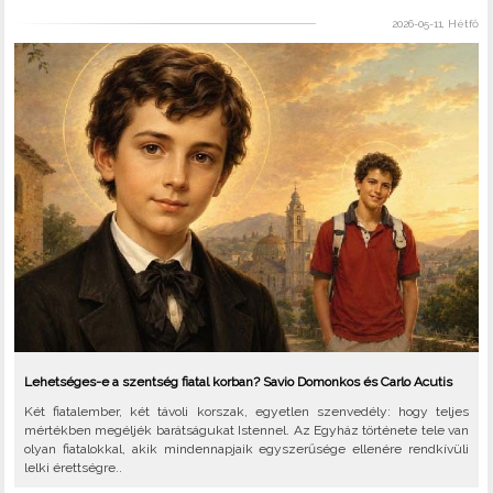
2026-05-11, Hétfő
Lehetséges-e a szentség fiatal korban? Savio Domonkos és Carlo Acutis
Két fiatalember, két távoli korszak, egyetlen szenvedély: hogy teljes
mértékben megéljék barátságukat Istennel. Az Egyház története tele van
olyan fiatalokkal, akik mindennapjaik egyszerűsége ellenére rendkívüli
lelki érettségre..