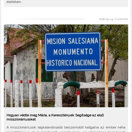
életében..
2026-05-14, Csütörtök
Hogyan védte meg Mária, a Keresztények Segítsége az első
misszionáriusokat
A misszionáriusok legkalandosabb beszámolóit hallgatva az ember néha