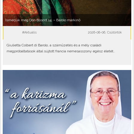
Ismerjük meg Don Boscót 14. – Barolo márkinő
#Aktuális
2026-08-06, Csütörtök
Giulietta Colbert di Barolo, a száműzetés és a mély családi
megpróbáltatások által sújtott francia nemesasszony egész életét..