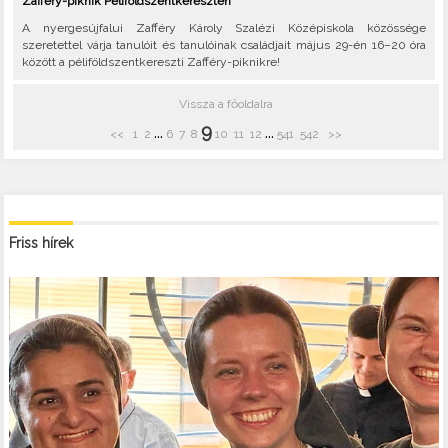
Zafféry-piknik Péliföldszentkereszten
A nyergesújfalui Zafféry Károly Szalézi Középiskola közössége
szeretettel várja tanulóit és tanulóinak családjait május 29-én 16–20 óra
között a péliföldszentkereszti Zafféry-piknikre!
Vissza a főoldalra
9
...
...
<<
1
2
6
7
8
10
11
12
541
542
>>
Friss hírek