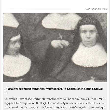
2026-05-13, Szerda
A szalézi szentség történelmi vonatkozásai: a Segítő Szűz Mária Leányai
1.
A szalézi szentség történeti vonatkozásairól beszélni annyit tesz, mint
egy konkrét tapasztalattal foglalkozni, amely a valdoccói oratóriumból és a
mornesei első házból született oktatási közösségek mindennapi