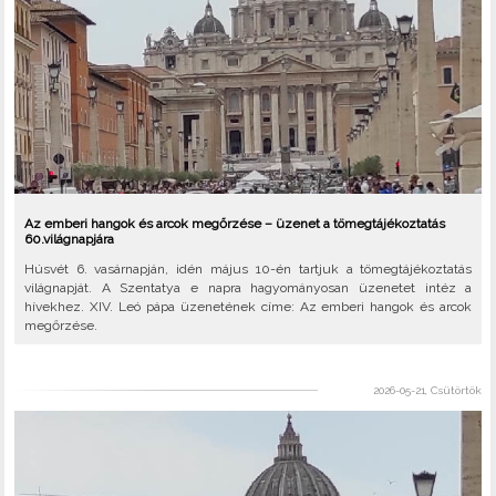
Az emberi hangok és arcok megőrzése – üzenet a tömegtájékoztatás
60.világnapjára
Húsvét 6. vasárnapján, idén május 10-én tartjuk a tömegtájékoztatás
világnapját. A Szentatya e napra hagyományosan üzenetet intéz a
hívekhez. XIV. Leó pápa üzenetének címe: Az emberi hangok és arcok
megőrzése.
2026-05-21, Csütörtök