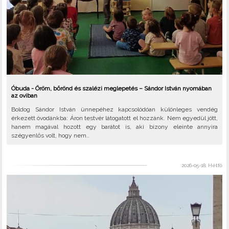
Óbuda - Öröm, bőrönd és szalézi meglepetés – Sándor István nyomában
az oviban
Boldog Sándor István ünnepéhez kapcsolódóan különleges vendég
érkezett óvodánkba: Áron testvér látogatott el hozzánk. Nem egyedül jött,
hanem magával hozott egy barátot is, aki bizony eleinte annyira
szégyenlős volt, hogy nem..
2026-05-18, Hétfő