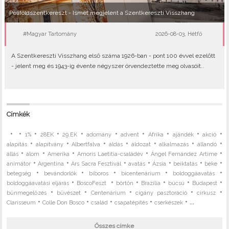
Péliföldszentkereszt - Ismét megjelent a Szentkereszti Visszhang
#Magyar Tartomány
2026-08-03, Hétfő
A Szentkereszti Visszhang első száma 1926-ban - pont 100 évvel ezelőtt
- jelent meg és 1943-ig évente négyszer örvendeztette meg olvasóit..
Címkék
•
•
•
•
•
•
•
•
•
•
1%
28EK
29.EK
adomány
advent
Afrika
ajándék
akció
•
•
•
•
•
•
•
alapítás
alapítvány
Albertfalva
áldás
áldozat
alkalmazás
állandó
•
•
•
•
•
állás
álom
Amerika
Amoris Laetitia-családév
Ángel Fernández Artime
•
•
•
•
•
•
•
animátor
Argentína
Ars Sacra Fesztivál
avatás
Ázsia
beiktatás
béke
•
•
•
•
•
betegség
bevándorlók
bíboros
bicentenárium
boldoggáavatás
•
•
•
•
•
•
boldoggáavatási eljárás
BoscoFeszt
börtön
Brazília
búcsú
Budapest
•
•
•
•
•
bűnmegelőzés
bűvészet
Centenárium
cigány pasztoráció
cirkusz
•
•
•
•
• ...
Clarisseum
Colle Don Bosco
család
csapatépítés
cserkészek
Összes címke