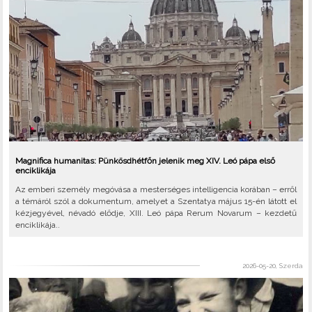
Magnifica humanitas: Pünkösdhétfőn jelenik meg XIV. Leó pápa első
enciklikája
Az emberi személy megóvása a mesterséges intelligencia korában – erről
a témáról szól a dokumentum, amelyet a Szentatya május 15-én látott el
kézjegyével, névadó elődje, XIII. Leó pápa Rerum Novarum – kezdetű
enciklikája..
2026-05-20, Szerda