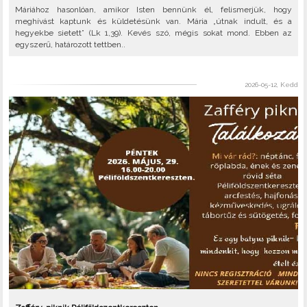
Máriához hasonlóan, amikor Isten bennünk él, felismerjük, hogy
meghívást kaptunk és küldetésünk van. Mária „útnak indult, és a
hegyekbe sietett” (Lk 1,39). Kevés szó, mégis sokat mond. Ebben az
egyszerű, határozott tettben..
2026-05-12, Kedd