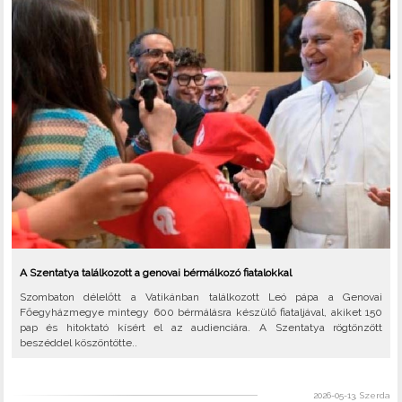
A Szentatya találkozott a genovai bérmálkozó fiatalokkal
Szombaton délelőtt a Vatikánban találkozott Leó pápa a Genovai
Főegyházmegye mintegy 600 bérmálásra készülő fiataljával, akiket 150
pap és hitoktató kísért el az audienciára. A Szentatya rögtönzött
beszéddel köszöntötte..
2026-05-13, Szerda