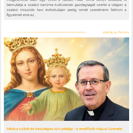
bemutatja a szalézi karizma kultúráinak gazdagságát szerte a világon; a
szalézi missziók havi évfordulóján pedig ismét szeretnénk felhívni a
figyelmet erre az..
2026-05-15, Péntek
Mária a nyitott és készséges szív példája - a rendfőnök májusi üzenete