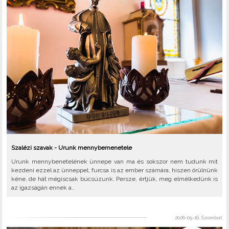
Szalézi szavak - Urunk mennybemenetele
Urunk mennybenetelének ünnepe van ma és sokszor nem tudunk mit
kezdeni ezzel az ünneppel, furcsa is az ember számára, hiszen örülnünk
kéne, de hát mégiscsak búcsúzunk. Persze, értjük, meg elmélkedünk is
az igazságán ennek a..
2026-05-16, Szombat