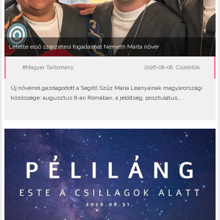
Letette első szerzetesi fogadalmát Németh Márta nővér
#Magyar Tartomány
2026-08-06, Csütörtök
Új nővérrel gazdagodott a Segítő Szűz Mária Leányainak magyarországi
közössége: augusztus 6-án Rómában, a jelöltség, posztulátus,..