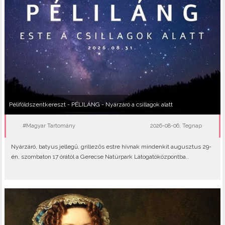
Péliföldszentkereszt - PÉLILÁNG - Nyárzáró a csillagok alatt
#Magyar Tartomány
2026-08-06, Tegnap
Nyárzáró, batyus jellegű, grillezős estre hívnak mindenkit augusztus 29-
én, szombaton 17 órától a Gerecse Natúrpark Látogatóközpontba..