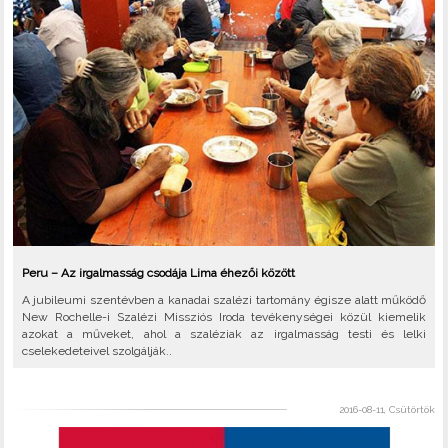
Peru – Az irgalmasság csodája Lima éhezői között
A jubileumi szentévben a kanadai szalézi tartomány égisze alatt működő
New Rochelle-i Szalézi Missziós Iroda tevékenységei közül kiemelik
azokat a műveket, ahol a szaléziak az irgalmasság testi és lelki
cselekedeteivel szolgálják..
2016-08-11, Csütörtök