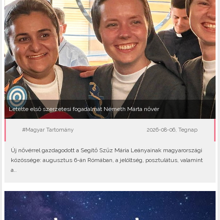
Letette első szerzetesi fogadalmát Németh Márta nővér
#Magyar Tartomány
2026-08-06, Tegnap
Új nővérrel gazdagodott a Segítő Szűz Mária Leányainak magyarországi
közössége: augusztus 6-án Rómában, a jelöltség, posztulátus, valamint
a..