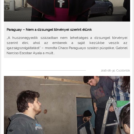
Paraguay – Nem a dzsungel törvényei szerint élünk
„A huszonegyedik században nem lehetséges a dzsungel törvényei
szerint élni, ahol az emberek a saját kezükbe veszik az
igazságszolgáltatást” – mondta Chaco Paraguayo szalézi püspöke, Gabriel
Narciso Escobar Ayala a múlt..
2016-06-30, Csütörtök