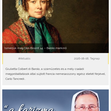
Ismerjük meg Don Boscót 14. – Barolo márkinő
#Aktuális
2026-08-06, Tegnap
Giulietta Colbert di Barolo, a száműzetés és a mély családi
megpróbáltatások által sújtott francia nemesasszony egész életét férjével,
Carlo Tancredi..