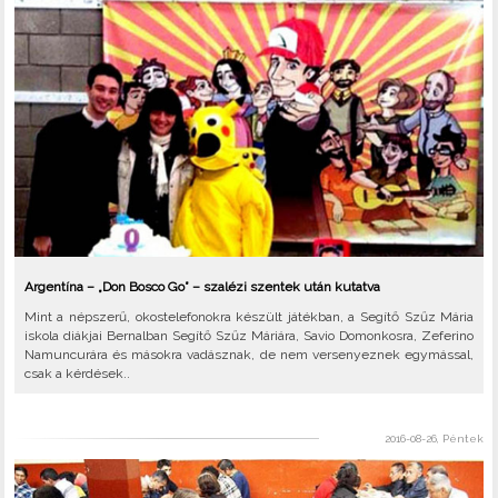
Argentína – „Don Bosco Go” – szalézi szentek után kutatva
Mint a népszerű, okostelefonokra készült játékban, a Segítő Szűz Mária
iskola diákjai Bernalban Segítő Szűz Máriára, Savio Domonkosra, Zeferino
Namuncurára és másokra vadásznak, de nem versenyeznek egymással,
csak a kérdések..
2016-08-26, Péntek