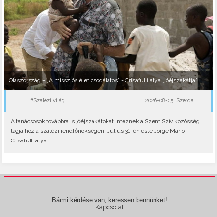
Olaszország – „A missziós élet csodálatos” - Crisafulli atya „jóéjszakátja”
#Szalézi világ
2026-08-05, Szerda
A tanácsosok továbbra is jóéjszakátokat intéznek a Szent Szív közösség
tagjaihoz a szalézi rendfőnökségen. Július 31-én este Jorge Mario
Crisafulli atya,..
Bármi kérdése van, keressen bennünket!
Kapcsolat