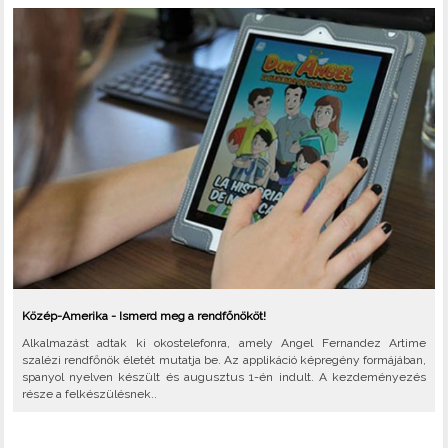
Közép-Amerika - Ismerd meg a rendfőnököt!
Alkalmazást adtak ki okostelefonra, amely Angel Fernandez Artime
szalézi rendfőnök életét mutatja be. Az applikáció képregény formájában,
spanyol nyelven készült és augusztus 1-én indult. A kezdeményezés
része a felkészülésnek..