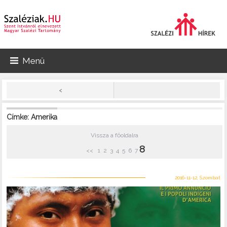
Menü
<
Címke: Amerika
Vissza a főoldalra
8
<<
1
2
3
4
5
6
7
2016-11-12, Szombat