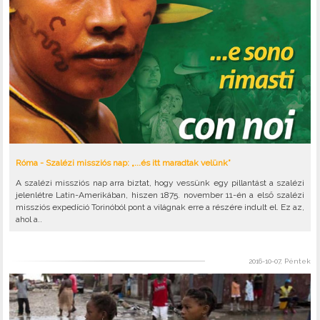
Róma - Szalézi missziós nap: „...és itt maradtak velünk”
A szalézi missziós nap arra biztat, hogy vessünk egy pillantást a szalézi
jelenlétre Latin-Amerikában, hiszen 1875. november 11-én a első szalézi
missziós expedíció Torinóból pont a világnak erre a részére indult el. Ez az,
ahol a..
2016-10-07, Péntek