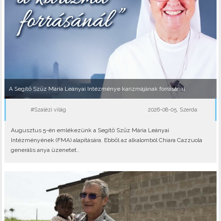
A Segítő Szűz Mária Leányai Intézménye karizmájának forrásánál
#Szalézi világ
2026-08-05, Szerda
Augusztus 5-én emlékezünk a Segítő Szűz Mária Leányai
Intézményének (FMA) alapítására. Ebből az alkalomból Chiara Cazzuola
generális anya üzenetet..