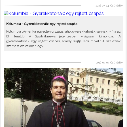
2016-07-14, Csütörtök
Kolumbia - Gyerekkatonák: egy rejtett csapás
Kolumbia „Amerika egyetlen országa, ahol gyerekkatonák vannak” - írja az
El Heraldo. A Sputniknews jelentésben világosan kimondja: „A
gyerekkatonák egy rejtett csapás, amely sújtja Kolumbiát.” A szaléziak
számára ez valóban egy..
2016-07-07, Csütörtök