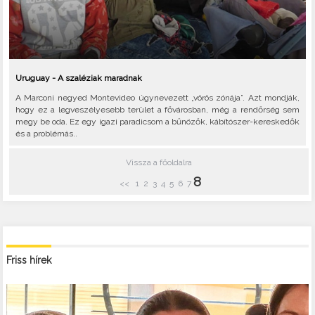
Uruguay - A szaléziak maradnak
A Marconi negyed Montevideo úgynevezett „vörös zónája”. Azt mondják,
hogy ez a legveszélyesebb terület a fővárosban, még a rendőrség sem
megy be oda. Ez egy igazi paradicsom a bűnözők, kábítószer-kereskedők
és a problémás..
Vissza a főoldalra
8
<<
1
2
3
4
5
6
7
Friss hírek