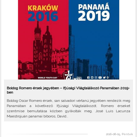
Boldog Romero érsek jegyében – Ifjúsági Világtalálkozó Panamában 2019-
ben
Boldog Oscar Romero érsek, san salvadori vértanú jegyében rendezik meg
Panamában a következő Ifjúsági Világtalálkozót. Romero érseket
szentmise bemutatása közben gyilkolták meg. José Luis Lacunza
Maestrojuán panamai bíboros, David..
2016-08-05, Péntek