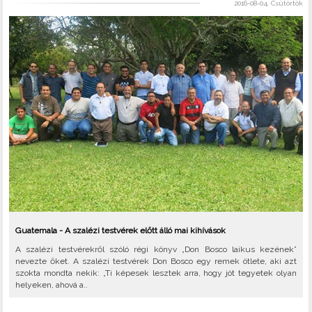
2016-08-04, Csütörtök
Guatemala - A szalézi testvérek előtt álló mai kihívások
A szalézi testvérekről szóló régi könyv „Don Bosco laikus kezének”
nevezte őket. A szalézi testvérek Don Bosco egy remek ötlete, aki azt
szokta mondta nekik: „Ti képesek lesztek arra, hogy jót tegyetek olyan
helyeken, ahová a..