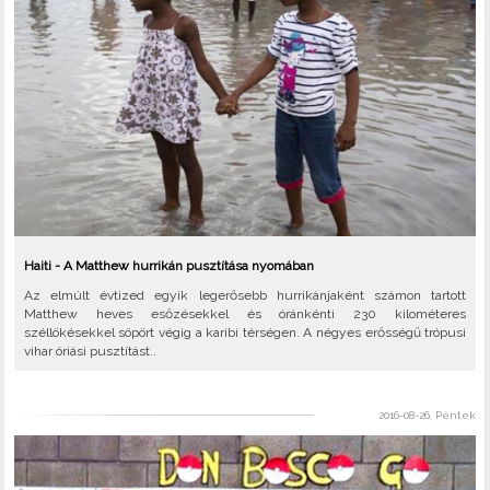
Haiti - A Matthew hurrikán pusztítása nyomában
Az elmúlt évtized egyik legerősebb hurrikánjaként számon tartott
Matthew heves esőzésekkel és óránkénti 230 kilométeres
széllökésekkel söpört végig a karibi térségen. A négyes erősségű trópusi
vihar óriási pusztítást..
2016-08-26, Péntek