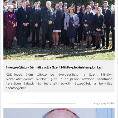
Nyergesújfalu - Bérmálás volt a Szent Mihály-plébániatemplomban
Különleges öröm töltötte be Nyergesújfalun a Szent Mihály-
plébániatemplomot október 19-én: a 10.30-kor kezdődő szentmise
keretében fiatalok és felnőttek együtt részesültek a bérmálás
szentségében.
2025-05-05, Hétfő