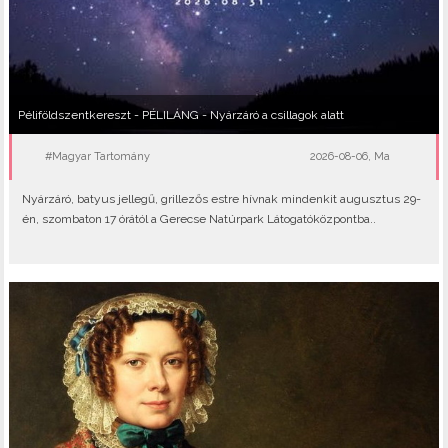
Péliföldszentkereszt - PÉLILÁNG - Nyárzáró a csillagok alatt
#Magyar Tartomány
2026-08-06, Ma
Nyárzáró, batyus jellegű, grillezős estre hívnak mindenkit augusztus 29-
én, szombaton 17 órától a Gerecse Natúrpark Látogatóközpontba..