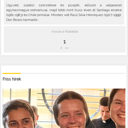
Ügyvéd, szalézi szerzetese és püspök, először a valparaísói
egyházmegye ordináriusa, majd több mint húsz éven át Santiago érseke
(1961-1983) és Chile prímása. Mindez volt Raúl Silva Henríquez (1907-1999),
Don Bosco harmadik..
Vissza a főoldalra
1
2
>>
Friss hírek