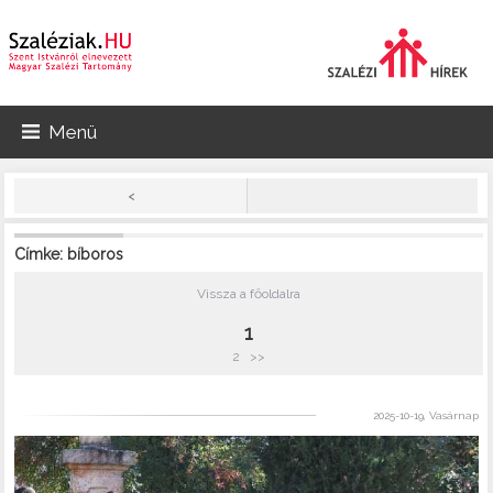
Menü
<
Címke: bíboros
Vissza a főoldalra
1
2
>>
2025-10-19, Vasárnap