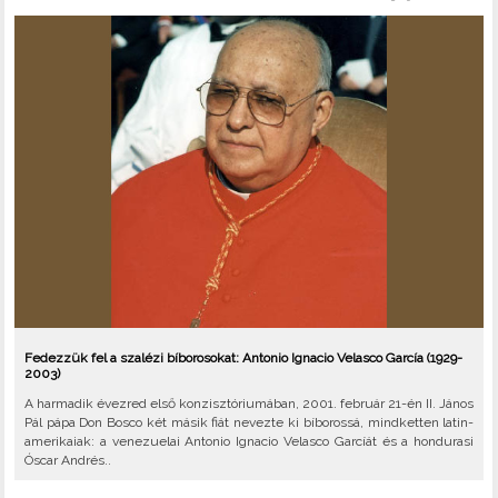
Fedezzük fel a szalézi bíborosokat: Antonio Ignacio Velasco García (1929-
2003)
A harmadik évezred első konzisztóriumában, 2001. február 21-én II. János
Pál pápa Don Bosco két másik fiát nevezte ki bíborossá, mindketten latin-
amerikaiak: a venezuelai Antonio Ignacio Velasco Garcíát és a hondurasi
Óscar Andrés..