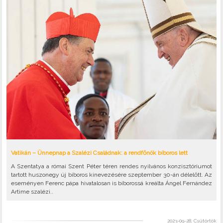
Vatikán – Ünnepnap a Szalézi Családnak: a rendfőnök bíboros lett
A Szentatya a római Szent Péter téren rendes nyilvános konzisztóriumot
tartott huszonegy új bíboros kinevezésére szeptember 30-án délelőtt. Az
eseményen Ferenc pápa hivatalosan is bíborossá kreálta Ángel Fernández
Artime szalézi..
2023-09-28, Csütörtök