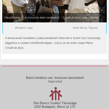
Olaszország – „A missziós élet csodálatos” - Crisafulli atya „jóéjszakátja”
#Szalézi világ
2026-08-05, Tegnap
A tanácsosok továbbra is jóéjszakátokat intéznek a Szent Szív közösség
tagjaihoz a szalézi rendfőnökségen. Július 31-én este Jorge Mario
Crisafulli atya,..
Bármi kérdése van, keressen bennünket!
Kapcsolat
Don Bosco Szalézi Társasága
1032 Budapest, Bécsi út 173.