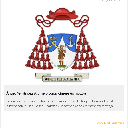
2023-10-02, Hétfő
Ángel Fernández Artime bíborosi címere és mottója
Bíborossá kreálása alkalmából ismertté vált Ángel Fernández Artime
bíborosnak, a Don Bosco Szaléziak rendfőnökének címere és mottója.
2023-10-01, Vasárnap