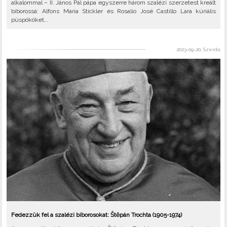
alkalommal – II. János Pál pápa egyszerre három szalézi szerzetest kreált
bíborossá: Alfons Maria Stickler és Rosalio José Castillo Lara kúriális
püspököket,..
2023-09-20, Szerda
Fedezzük fel a szalézi bíborosokat: Štěpán Trochta (1905-1974)