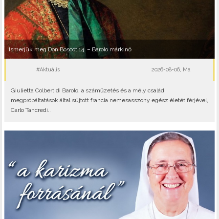
Ismerjük meg Don Boscót 14. – Barolo márkinő
#Aktuális
2026-08-06, Ma
Giulietta Colbert di Barolo, a száműzetés és a mély családi
megpróbáltatások által sújtott francia nemesasszony egész életét férjével,
Carlo Tancredi..