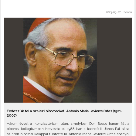
2023-09-27, Szerda
Fedezzük fel a szalézi bíborosokat: Antonio Maria Javierre Ortas (1921-
2007)
Három évvel a „konzisztórium után, amelyben Don Bosco három fiát a
bíborosi kollégiumban helyezte el, 1988-ban a leendő II. János Pál pápa
szintén bíborosi kalappal tüntette ki Antonio María Javierre Ortas spanyol