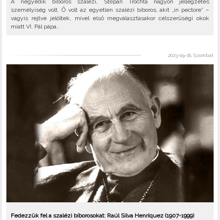
A negyedik bíboros szalézi, Štěpán Trochta nagyon jellegzetes
személyiség volt. Ő volt az egyetlen szalézi bíboros, akit „in pectore” –
vagyis rejtve jelöltek, mivel első megválasztásakor célszerűségi okok
miatt VI. Pál pápa..
2023-09-16, Szombat
Fedezzük fel a szalézi bíborosokat: Raúl Silva Henríquez (1907-1999)