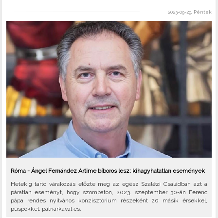
2023-09-29, Péntek
Róma - Ángel Fernández Artime bíboros lesz: kihagyhatatlan események
Hetekig tartó várakozás előzte meg az egész Szalézi Családban azt a
páratlan eseményt, hogy szombaton, 2023. szeptember 30-án Ferenc
pápa rendes nyilvános konzisztórium részeként 20 másik érsekkel,
püspökkel, pátriárkával és..