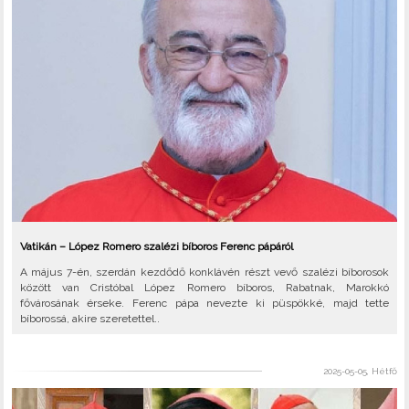
Vatikán – López Romero szalézi bíboros Ferenc pápáról
A május 7-én, szerdán kezdődő konklávén részt vevő szalézi bíborosok
között van Cristóbal López Romero bíboros, Rabatnak, Marokkó
fővárosának érseke. Ferenc pápa nevezte ki püspökké, majd tette
bíborossá, akire szeretettel..
2025-05-05, Hétfő