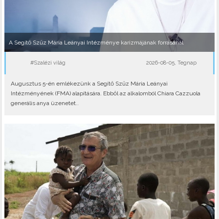
A Segítő Szűz Mária Leányai Intézménye karizmájának forrásánál
#Szalézi világ
2026-08-05, Tegnap
Augusztus 5-én emlékezünk a Segítő Szűz Mária Leányai
Intézményének (FMA) alapítására. Ebből az alkalomból Chiara Cazzuola
generális anya üzenetet..