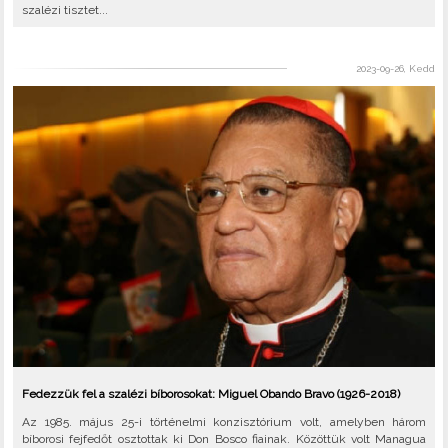
szalézi tisztet...
2023-09-26, Kedd
Fedezzük fel a szalézi bíborosokat: Miguel Obando Bravo (1926-2018)
Az 1985. május 25-i történelmi konzisztórium volt, amelyben három
bíborosi fejfedőt osztottak ki Don Bosco fiainak. Közöttük volt Managua