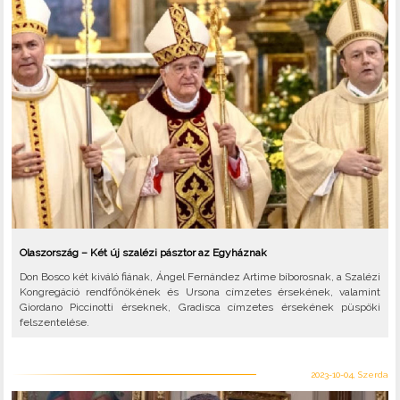
Olaszország – Két új szalézi pásztor az Egyháznak
Don Bosco két kiváló fiának, Ángel Fernández Artime bíborosnak, a Szalézi
Kongregáció rendfőnökének és Ursona címzetes érsekének, valamint
Giordano Piccinotti érseknek, Gradisca címzetes érsekének püspöki
felszentelése.
2023-10-04, Szerda