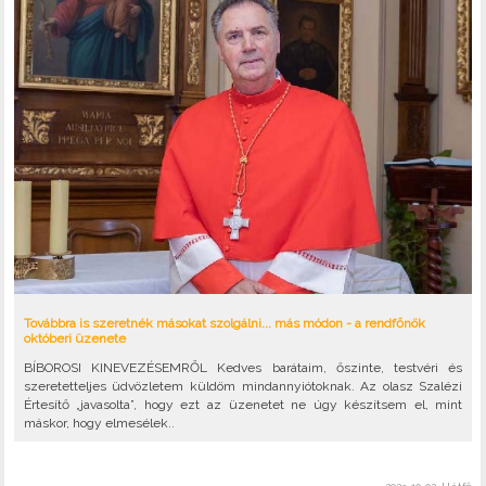
Továbbra is szeretnék másokat szolgálni... más módon - a rendfőnök
októberi üzenete
BÍBOROSI KINEVEZÉSEMRŐL Kedves barátaim, őszinte, testvéri és
szeretetteljes üdvözletem küldöm mindannyiótoknak. Az olasz Szalézi
Értesítő „javasolta”, hogy ezt az üzenetet ne úgy készítsem el, mint
máskor, hogy elmesélek..