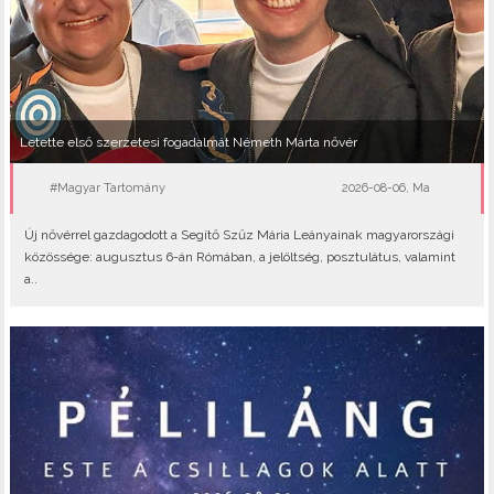
Letette első szerzetesi fogadalmát Németh Márta nővér
#Magyar Tartomány
2026-08-06, Ma
Új nővérrel gazdagodott a Segítő Szűz Mária Leányainak magyarországi
közössége: augusztus 6-án Rómában, a jelöltség, posztulátus, valamint
a..