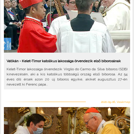
Vatikán - Kelet-Timor katolikus lakossága örvendezik első bíborosának
Kelet-Timor lakossága örvendezik Virglio do Carmo da Silva bíboros (SDB)
kinevezésén, aki a kis katolikus többségű ország első bíborosa. Az 54
éves dili érsek azon 20 új bíboros egyike, akiket augusztus 27-én
nevezett ki Ferenc pápa..
2020-09-06, Vasárnap