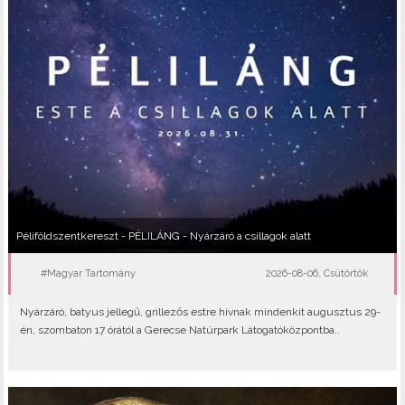
Péliföldszentkereszt - PÉLILÁNG - Nyárzáró a csillagok alatt
#Magyar Tartomány
2026-08-06, Csütörtök
Nyárzáró, batyus jellegű, grillezős estre hívnak mindenkit augusztus 29-
én, szombaton 17 órától a Gerecse Natúrpark Látogatóközpontba..