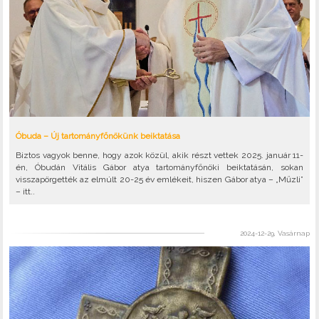
Óbuda – Új tartományfőnökünk beiktatása
Biztos vagyok benne, hogy azok közül, akik részt vettek 2025. január 11-
én, Óbudán Vitális Gábor atya tartományfőnöki beiktatásán, sokan
visszapörgették az elmúlt 20-25 év emlékeit, hiszen Gábor atya – „Műzli”
– itt..
2024-12-29, Vasárnap