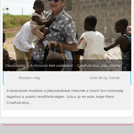
Olaszország – „A missziós élet csodálatos” - Crisafulli atya „jóéjszakátja”
#Szalézi világ
2026-08-05, Szerda
A tanácsosok továbbra is jóéjszakátokat intéznek a Szent Szív közösség
tagjaihoz a szalézi rendfőnökségen. Július 31-én este Jorge Mario
Crisafulli atya,..