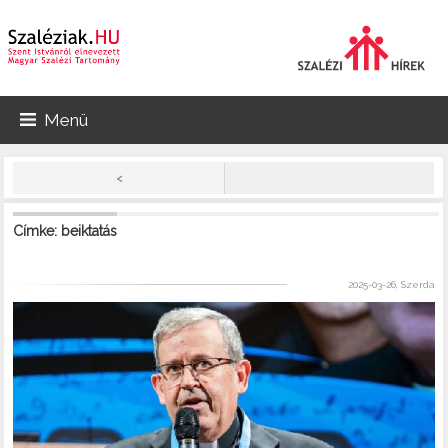
Menü
<
Címke: beiktatás
2025-03-26, Szerda