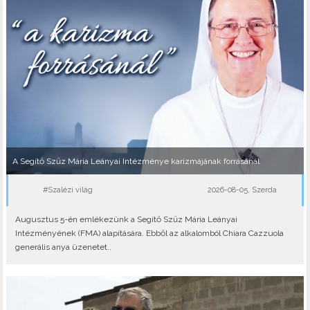
A Segítő Szűz Mária Leányai Intézménye karizmájának forrásánál
#Szalézi világ
2026-08-05, Szerda
Augusztus 5-én emlékezünk a Segítő Szűz Mária Leányai
Intézményének (FMA) alapítására. Ebből az alkalomból Chiara Cazzuola
generális anya üzenetet..