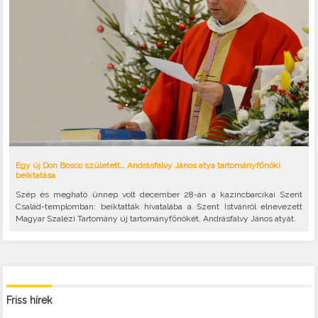
Egy új Don Bosco született… Andrásfalvy János atya tartományfőnöki
beiktatása
Szép és megható ünnep volt december 28-án a kazincbarcikai Szent
Család-templomban: beiktatták hivatalába a Szent Istvánról elnevezett
Magyar Szalézi Tartomány új tartományfőnökét, Andrásfalvy János atyát.
Friss hírek