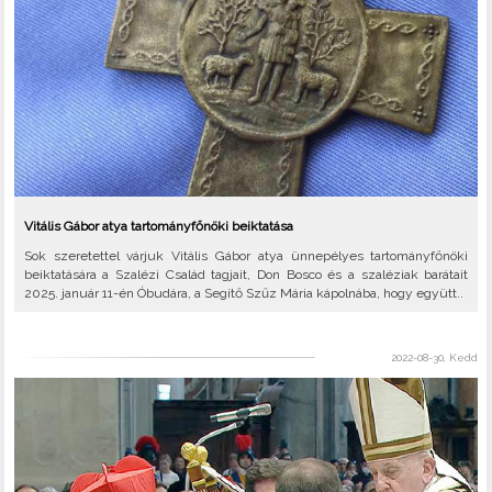
Vitális Gábor atya tartományfőnöki beiktatása
Sok szeretettel várjuk Vitális Gábor atya ünnepélyes tartományfőnöki
beiktatására a Szalézi Család tagjait, Don Bosco és a szaléziak barátait
2025. január 11-én Óbudára, a Segítő Szűz Mária kápolnába, hogy együtt..
2022-08-30, Kedd