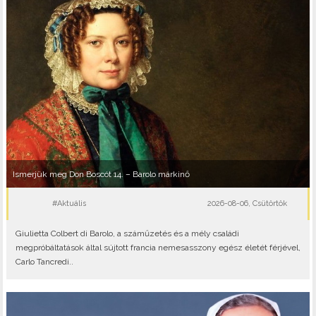
Ismerjük meg Don Boscót 14. – Barolo márkinő
#Aktuális
2026-08-06, Csütörtök
Giulietta Colbert di Barolo, a száműzetés és a mély családi
megpróbáltatások által sújtott francia nemesasszony egész életét férjével,
Carlo Tancredi..