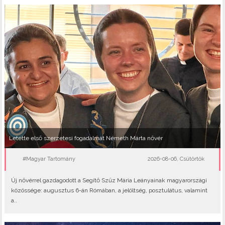
Letette első szerzetesi fogadalmát Németh Márta nővér
#Magyar Tartomány
2026-08-06, Csütörtök
Új nővérrel gazdagodott a Segítő Szűz Mária Leányainak magyarországi
közössége: augusztus 6-án Rómában, a jelöltség, posztulátus, valamint
a..