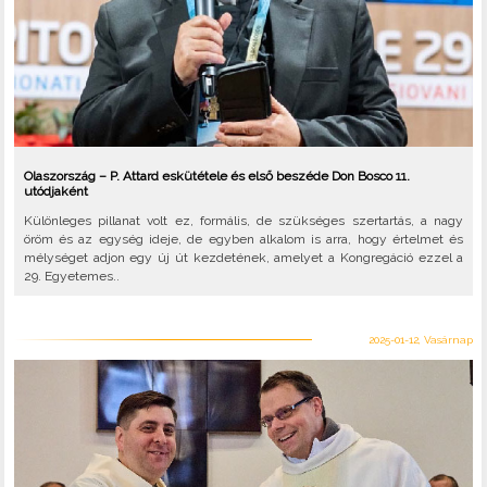
Olaszország – P. Attard eskütétele és első beszéde Don Bosco 11.
utódjaként
Különleges pillanat volt ez, formális, de szükséges szertartás, a nagy
öröm és az egység ideje, de egyben alkalom is arra, hogy értelmet és
mélységet adjon egy új út kezdetének, amelyet a Kongregáció ezzel a
29. Egyetemes..
2025-01-12, Vasárnap