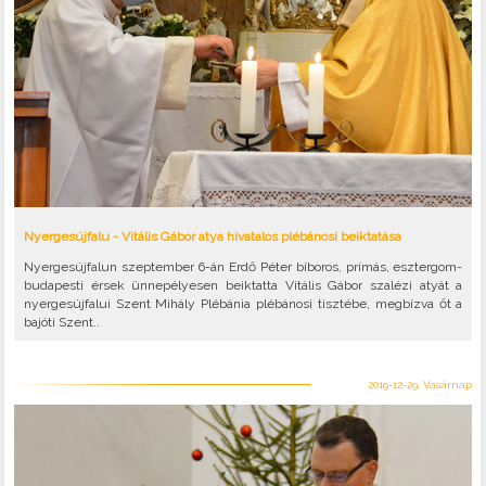
Nyergesújfalu - Vitális Gábor atya hivatalos plébánosi beiktatása
Nyergesújfalun szeptember 6-án Erdő Péter bíboros, prímás, esztergom-
budapesti érsek ünnepélyesen beiktatta Vitális Gábor szalézi atyát a
nyergesújfalui Szent Mihály Plébánia plébánosi tisztébe, megbízva őt a
bajóti Szent..
2019-12-29, Vasárnap