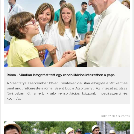
Róma - Váratlan látogatást tett egy rehabilitációs intézetben a pápa
A Szentatya szeptember 22-én, pénteken délután elhagyta a Vatikánt és
váratlanul felkereste a római Szent Lúcia Alapítványt. Az intézet az olasz
fővárosban jól ismert, kiváló rehabilitációs központ, mozgásszervi és
kognitív..
2017-07-06, Csütörtök