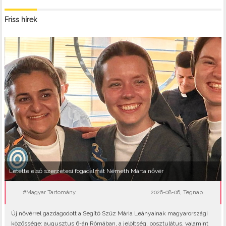
Friss hírek
Letette első szerzetesi fogadalmát Németh Márta nővér
#Magyar Tartomány
2026-08-06, Tegnap
Új nővérrel gazdagodott a Segítő Szűz Mária Leányainak magyarországi
közössége: augusztus 6-án Rómában, a jelöltség, posztulátus, valamint