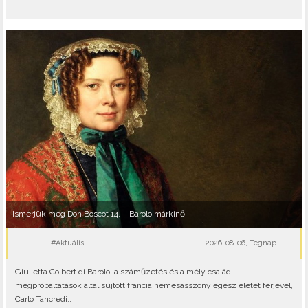
Ismerjük meg Don Boscót 14. – Barolo márkinő
#Aktuális
2026-08-06, Tegnap
Giulietta Colbert di Barolo, a száműzetés és a mély családi
megpróbáltatások által sújtott francia nemesasszony egész életét férjével,
Carlo Tancredi..