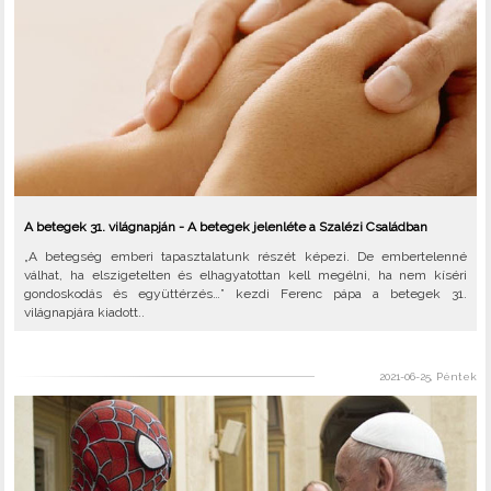
A betegek 31. világnapján - A betegek jelenléte a Szalézi Családban
„A betegség emberi tapasztalatunk részét képezi. De embertelenné
válhat, ha elszigetelten és elhagyatottan kell megélni, ha nem kíséri
gondoskodás és együttérzés…” kezdi Ferenc pápa a betegek 31.
világnapjára kiadott..
2021-06-25, Péntek