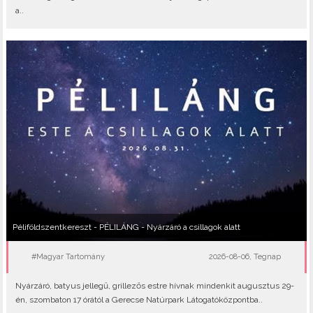
a..
Péliföldszentkereszt - PÉLILÁNG - Nyárzáró a csillagok alatt
#Magyar Tartomány
2026-08-06, Tegnap
Nyárzáró, batyus jellegű, grillezős estre hívnak mindenkit augusztus 29-
én, szombaton 17 órától a Gerecse Natúrpark Látogatóközpontba..