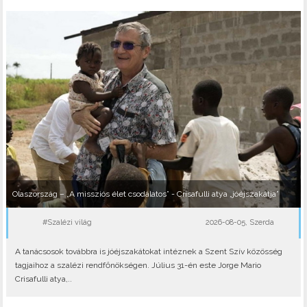
Olaszország – „A missziós élet csodálatos” - Crisafulli atya „jóéjszakátja”
#Szalézi világ
2026-08-05, Szerda
A tanácsosok továbbra is jóéjszakátokat intéznek a Szent Szív közösség
tagjaihoz a szalézi rendfőnökségen. Július 31-én este Jorge Mario
Crisafulli atya,..