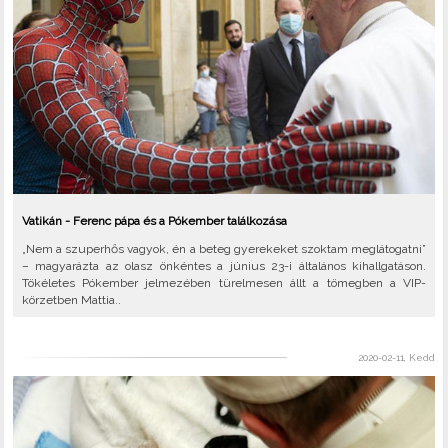
Vatikán - Ferenc pápa és a Pókember találkozása
„Nem a szuperhős vagyok, én a beteg gyerekeket szoktam meglátogatni”
– magyarázta az olasz önkéntes a június 23-i általános kihallgatáson.
Tökéletes Pókember jelmezében türelmesen állt a tömegben a VIP-
körzetben Mattia..
2020-02-11, Kedd