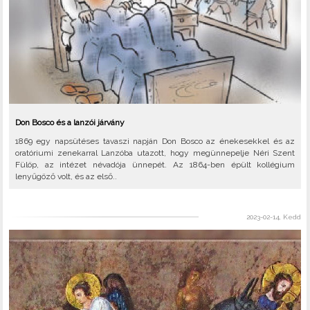
Don Bosco és a lanzói járvány
1869 egy napsütéses tavaszi napján Don Bosco az énekesekkel és az
oratóriumi zenekarral Lanzóba utazott, hogy megünnepelje Néri Szent
Fülöp, az intézet névadója ünnepét. Az 1864-ben épült kollégium
lenyűgöző volt, és az első..
2023-02-14, Kedd