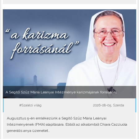
A Segítő Szűz Mária Leányai Intézménye karizmájának forrásánál
#Szalézi világ
2026-08-05, Szerda
Augusztus 5-én emlékezünk a Segítő Szűz Mária Leányai
Intézményének (FMA) alapítására. Ebből az alkalomból Chiara Cazzuola
generális anya üzenetet..