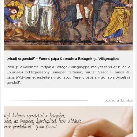
„Viselj rá gondot!” - Ferenc pápa üzenete a Betegek 31. Világnapjára
Idén 31. alkalommal tartják a Betegek Világnapját, melyet február 11-én, a
Lourdes-i Boldogasszony ünnepén tartanak, miután Szent II. János Pál
pápa 1992-ben elrendelte a világnapot. Ferenc pápa a világnapra „Viselj rá
gondot!”..
2023-02-11, Szombat