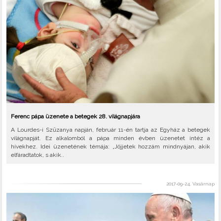
Ferenc pápa üzenete a betegek 28. világnapjára
A Lourdes-i Szűzanya napján, február 11-én tartja az Egyház a betegek
világnapját. Ez alkalomból a pápa minden évben üzenetet intéz a
hívekhez. Idei üzenetének témája: „Jöjjetek hozzám mindnyájan, akik
elfáradtatok, s akik..
2017-09-24, Vasárnap