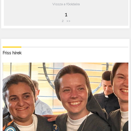
Vissza a főoldalra
1
2
>>
Friss hírek