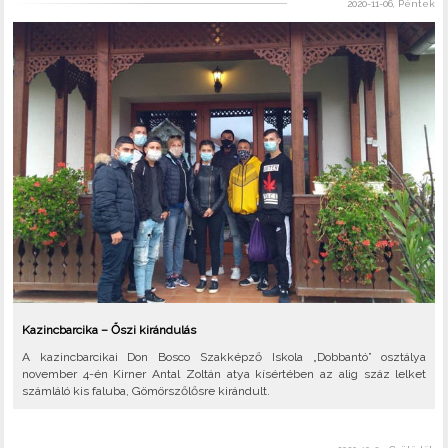
2020-11-06, Péntek
Kazincbarcika – Őszi kirándulás
A kazincbarcikai Don Bosco Szakképző Iskola „Dobbantó” osztálya
november 4-én Kirner Antal Zoltán atya kísértében az alig száz lelket
számláló kis faluba, Gömörszőlősre kirándult.