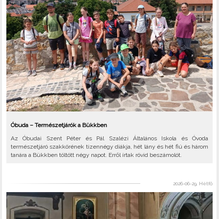
Óbuda – Természetjárók a Bükkben
Az Óbudai Szent Péter és Pál Szalézi Általános Iskola és Óvoda
természetjáró szakkörének tizennégy diákja, hét lány és hét fiú és három
tanára a Bükkben töltött négy napot. Erről írtak rövid beszámolót.
2026-06-29, Hétfő