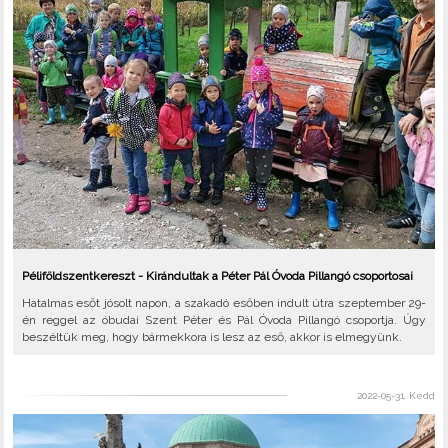
Péliföldszentkereszt - Kirándultak a Péter Pál Óvoda Pillangó csoportosai
Hatalmas esőt jósolt napon, a szakadó esőben indult útra szeptember 29-
én reggel az óbudai Szent Péter és Pál Óvoda Pillangó csoportja. Úgy
beszéltük meg, hogy bármekkora is lesz az eső, akkor is elmegyünk.
2022-05-31, Kedd