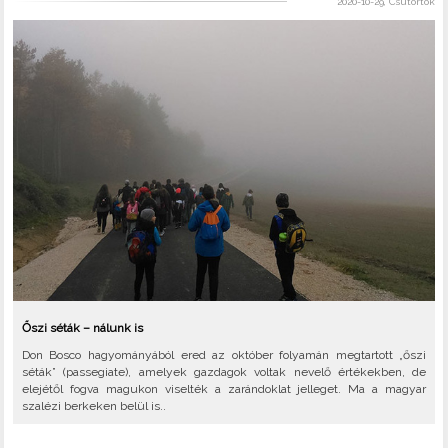
2020-10-29, Csütörtök
Őszi séták – nálunk is
Don Bosco hagyományából ered az október folyamán megtartott „őszi
séták” (passegiate), amelyek gazdagok voltak nevelő értékekben, de
elejétől fogva magukon viselték a zarándoklat jelleget. Ma a magyar
szalézi berkeken belül is..