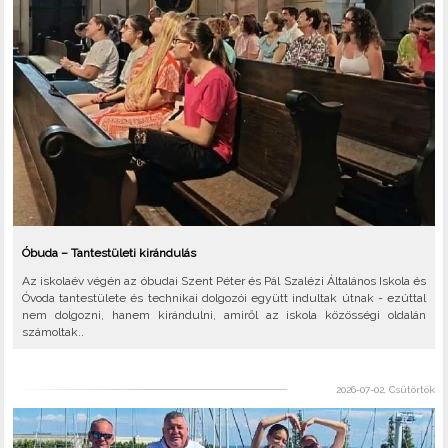
Óbuda – Tantestületi kirándulás
Az iskolaév végén az óbudai Szent Péter és Pál Szalézi Általános Iskola és
Óvoda tantestülete és technikai dolgozói együtt indultak útnak - ezúttal
nem dolgozni, hanem kirándulni, amiről az iskola közösségi oldalán
számoltak..
2026-07-02, Csütörtök