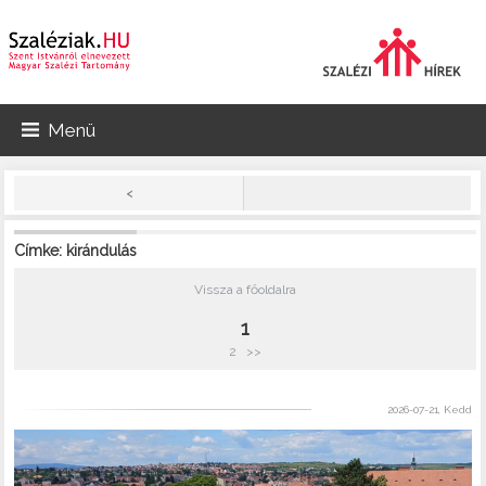
Menü
<
Címke: kirándulás
Vissza a főoldalra
1
2
>>
2026-07-21, Kedd