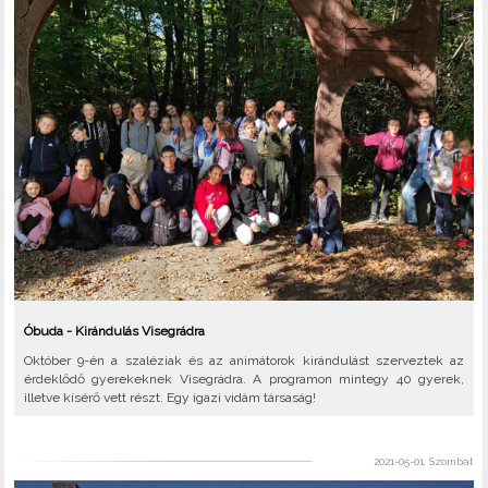
Óbuda - Kirándulás Visegrádra
Október 9-én a szaléziak és az animátorok kirándulást szerveztek az
érdeklődő gyerekeknek Visegrádra. A programon mintegy 40 gyerek,
illetve kísérő vett részt. Egy igazi vidám társaság!
2021-05-01, Szombat