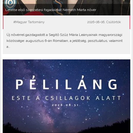
Letette első szerzetesi fogadalmát Németh Márta nővér
#Magyar Tartomány
2026-08-06, Csütörtök
Új nővérrel gazdagodott a Segítő Szűz Mária Leányainak magyarországi
közössége: augusztus 6-án Rómában, a jelöltség, posztulátus, valamint
a..