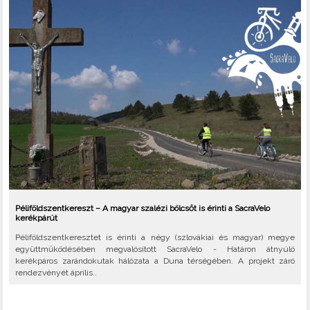
Péliföldszentkereszt – A magyar szalézi bölcsőt is érinti a SacraVelo
kerékpárút
Péliföldszentkeresztet is érinti a négy (szlovákiai és magyar) megye
együttműködésében megvalósított SacraVelo - Határon átnyúló
kerékpáros zarándokutak hálózata a Duna térségében. A projekt záró
rendezvényét április..