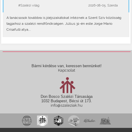
#Szalézi világ
2026-08-05, Szerda
A tanácsosok továbbra is jóéjszakátokat intéznek a Szent Szív közösség
tagjaihoz a szalézi rendfőnökségen. Július 31-én este Jorge Mario
Crisafulli atya,..
Bármi kérdése van, keressen bennünket!
Kapcsolat
Don Bosco Szalézi Társasága
1032 Budapest, Bécsi út 173.
info@szaleziak.hu