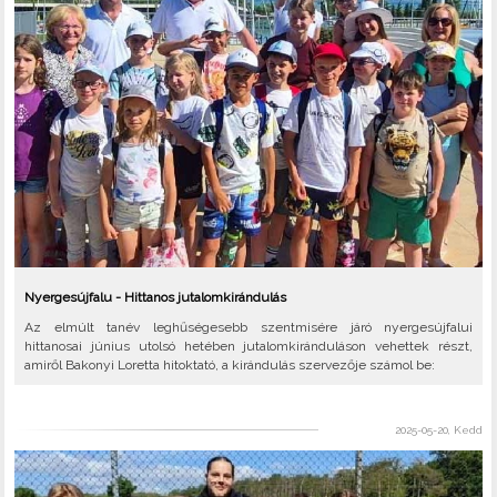
Nyergesújfalu - Hittanos jutalomkirándulás
Az elmúlt tanév leghűségesebb szentmisére járó nyergesújfalui
hittanosai június utolsó hetében jutalomkiránduláson vehettek részt,
amiről Bakonyi Loretta hitoktató, a kirándulás szervezője számol be:
2025-05-20, Kedd