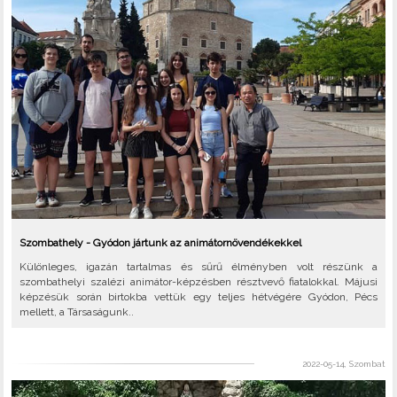
Szombathely - Gyódon jártunk az animátornövendékekkel
Különleges, igazán tartalmas és sűrű élményben volt részünk a
szombathelyi szalézi animátor-képzésben résztvevő fiatalokkal. Májusi
képzésük során birtokba vettük egy teljes hétvégére Gyódon, Pécs
mellett, a Társaságunk..
2022-05-14, Szombat