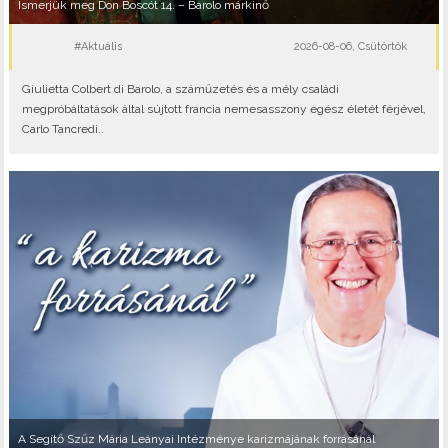
Ismerjük meg Don Boscót 14. – Barolo márkinő
#Aktuális
2026-08-06, Csütörtök
Giulietta Colbert di Barolo, a száműzetés és a mély családi
megpróbáltatások által sújtott francia nemesasszony egész életét férjével,
Carlo Tancredi..
A Segítő Szűz Mária Leányai Intézménye karizmájának forrásánál