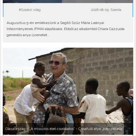
#Szalézi világ
2026-08-05, Szerda
Augusztus 5-én emlékezünk a Segítő Szűz Mária Leányai
Intézményének (FMA) alapítására. Ebből az alkalomból Chiara Cazzuola
generális anya üzenetet..
Olaszország – „A missziós élet csodálatos” - Crisafulli atya „jóéjszakátja”