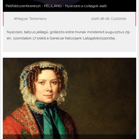
Péliföldszentkereszt - PÉLILÁNG - Nyárzáró a csillagok alatt
#Magyar Tartomány
2026-08-06, Csütörtök
Nyárzáró, batyus jellegű, grillezős estre hívnak mindenkit augusztus 29-
én, szombaton 17 órától a Gerecse Natúrpark Látogatóközpontba..