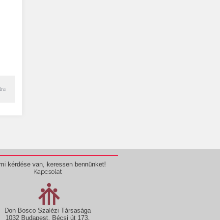
lra
mi kérdése van, keressen bennünket!
Kapcsolat
Don Bosco Szalézi Társasága
1032 Budapest, Bécsi út 173.