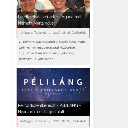
Letette első szerzetesi fogadalmát
Németh Márta nővér
#Magyar Tartomány
2026-08-06, Csütörtök
Új nővérrel gazdagodott a Segítő Szűz Mária
Leányainak magyarországi közössége:
augusztus 6-án Rómában, a jelöltség,
posztulátus, valamint a..
Péliföldszentkereszt - PÉLILÁNG -
Nyárzáró a csillagok alatt
#Magyar Tartomány
2026-08-06, Csütörtök