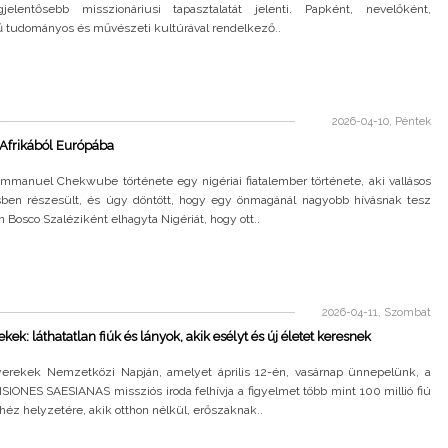
jelentősebb misszionáriusi tapasztalatát jelenti. Papként, nevelőként,
ű tudományos és művészeti kultúrával rendelkező..
2026-04-10, Péntek
 Afrikából Európába
Emmanuel Chekwube története egy nigériai fiatalember története, aki vallásos
sben részesült, és úgy döntött, hogy egy önmagánál nagyobb hívásnak tesz
n Bosco Szaléziként elhagyta Nigériát, hogy ott..
2026-04-11, Szombat
ek: láthatatlan fiúk és lányok, akik esélyt és új életet keresnek
erekek Nemzetközi Napján, amelyet április 12-én, vasárnap ünnepelünk, a
SIONES SAESIANAS missziós iroda felhívja a figyelmet több mint 100 millió fiú
héz helyzetére, akik otthon nélkül, erőszaknak..