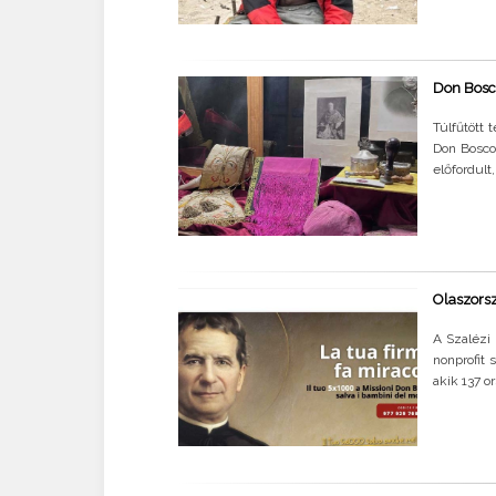
Don Bosc
Túlfűtött 
Don Bosco 
előfordult,
Olaszorsz
A Szalézi 
nonprofit 
akik 137 o