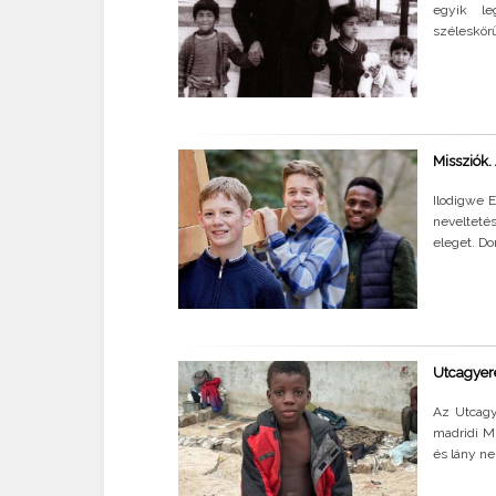
egyik leg
széleskör
Missziók.
Ilodigwe 
nevelteté
eleget. Do
Utcagyerek
Az Utcagy
madridi MI
és lány ne