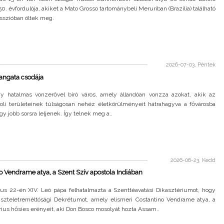
50. évfordulója, akiket a Mato Grosso tartománybeli Meruriban (Brazília) található
sszióban öltek meg.
2026-07-03, Péntek
angata csodája
gy hatalmas vonzerővel bíró város, amely állandóan vonzza azokat, akik az
voli területeinek túlságosan nehéz életkörülményeit hátrahagyva a fővárosba
gy jobb sorsra leljenek. Így telnek meg a..
2026-06-23, Kedd
o Vendrame atya, a Szent Szív apostola Indiában
us 22-én XIV. Leó pápa felhatalmazta a Szenttéavatási Dikasztériumot, hogy
Tiszteletreméltósági Dekrétumot, amely elismeri Costantino Vendrame atya, a
ius hősies erényeit, aki Don Bosco mosolyát hozta Assam..