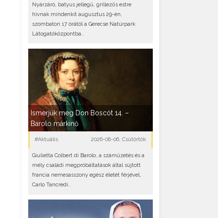
Nyárzáró, batyus jellegű, grillezős estre
hívnak mindenkit augusztus 29-én,
szombaton 17 órától a Gerecse Natúrpark
Látogatóközpontba..
Ismerjük meg Don Boscót 14. –
Barolo márkinő
#Aktuális
2026-08-06, Csütörtök
Giulietta Colbert di Barolo, a száműzetés és a
mély családi megpróbáltatások által sújtott
francia nemesasszony egész életét férjével,
Carlo Tancredi..