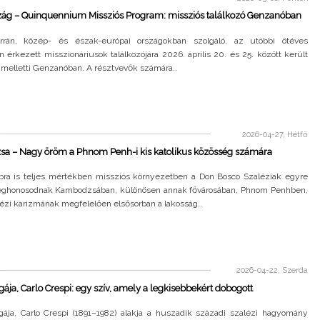
zág – Quinquennium Missziós Program: missziós találkozó Genzanóban
rrán, közép- és észak-európai országokban szolgáló, az utóbbi ötéves
 érkezett misszionáriusok találkozójára 2026. április 20. és 25. között került
 melletti Genzanóban. A résztvevők számára..
2026-04-27, Hétfő
a – Nagy öröm a Phnom Penh-i kis katolikus közösség számára
bra is teljes mértékben missziós környezetben a Don Bosco Szaléziak egyre
ghonosodnak Kambodzsában, különösen annak fővárosában, Phnom Penhben,
lézi karizmának megfelelően elsősorban a lakosság..
2026-04-22, Szerda
lgája, Carlo Crespi: egy szív, amely a legkisebbekért dobogott
lgája, Carlo Crespi (1891–1982) alakja a huszadik századi szalézi hagyomány