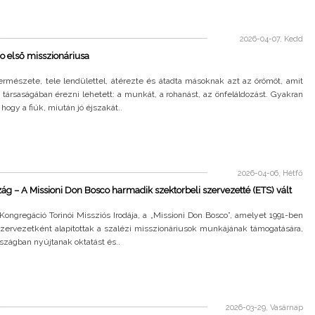
2026-04-07, Kedd
o első misszionáriusa
természete, tele lendülettel, átérezte és átadta másoknak azt az örömöt, amit
társaságában érezni lehetett: a munkát, a rohanást, az önfeláldozást. Gyakran
 hogy a fiúk, miután jó éjszakát..
2026-04-06, Hétfő
ág – A Missioni Don Bosco harmadik szektorbeli szervezetté (ETS) vált
Kongregáció Torinói Missziós Irodája, a „Missioni Don Bosco”, amelyet 1991-ben
szervezetként alapítottak a szalézi misszionáriusok munkájának támogatására,
rszágban nyújtanak oktatást és..
2026-03-29, Vasárnap