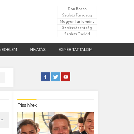
Don Bosco
Szalézi Társaság
Magyar Tartomány
Szalézi Szentség
Szalézi Család
VÉDELEM
HIVATÁS
EGYÉB TARTALOM
Friss hírek
lra