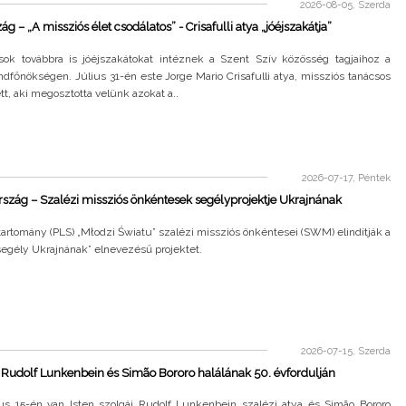
2026-08-05, Szerda
g – „A missziós élet csodálatos” - Crisafulli atya „jóéjszakátja”
sok továbbra is jóéjszakátokat intéznek a Szent Szív közösség tagjaihoz a
ndfőnökségen. Július 31-én este Jorge Mario Crisafulli atya, missziós tanácsos
t, aki megosztotta velünk azokat a..
2026-07-17, Péntek
szág – Szalézi missziós önkéntesek segélyprojektje Ukrajnának
tartomány (PLS) „Młodzi Światu” szalézi missziós önkéntesei (SWM) elindítják a
segély Ukrajnának” elnevezésű projektet.
2026-07-15, Szerda
– Rudolf Lunkenbein és Simão Bororo halálának 50. évfordulján
ius 15-én van Isten szolgái Rudolf Lunkenbein szalézi atya és Simão Bororo