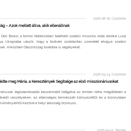
2026-06-18, Csütörtök
ág – Azok mellett állva, akik ellenállnak
 Don Bosco, a torinói Valdoccóban található szalézi missziós iroda elnöke Luca
ya Ukrajnába utazik, hogy a testvéri szolidaritás üzenetét elvigye szalézi
nak, miközben Olaszország továbbra is segélyeket..
2026-05-14, Csütörtök
dte meg Mária, a Keresztények Segítsége az első misszionáriusokat
náriusok legkalandosabb beszámolóit hallgatva az ember néha megdöbben a
elkedő veszélyeken, az ellenséges természeti környezettől és a bizonytalan
rülményektől kezdve a helyi lakosság bizonyos..
2026-05-01, Péntek