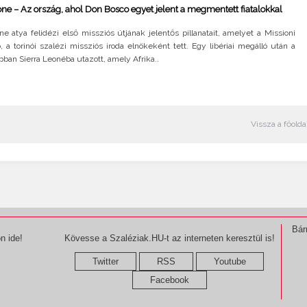
one – Az ország, ahol Don Bosco egyet jelent a megmentett fiatalokkal
e atya felidézi első missziós útjának jelentős pillanatait, amelyet a Missioni
 a torinói szalézi missziós iroda elnökeként tett. Egy libériai megálló után a
ban Sierra Leonéba utazott, amely Afrika..
Vissza a főolda
Bár
n ide!
Kövesse a Szaléziak.HU-t az interneten keresztül is!
Twitter
RSS
Youtube
Facebook