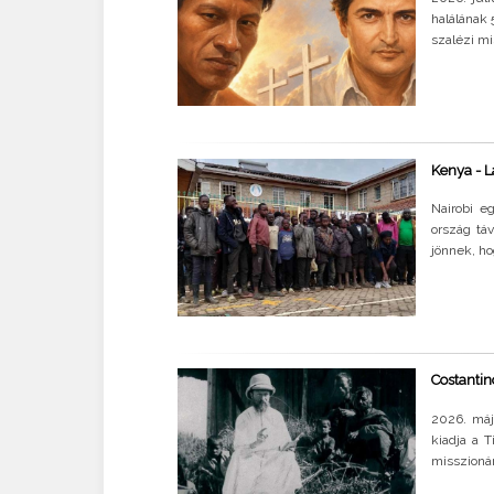
halálának 
szalézi mi
Kenya - L
Nairobi e
ország tá
jönnek, ho
Costantin
2026. máj
kiadja a 
misszionár