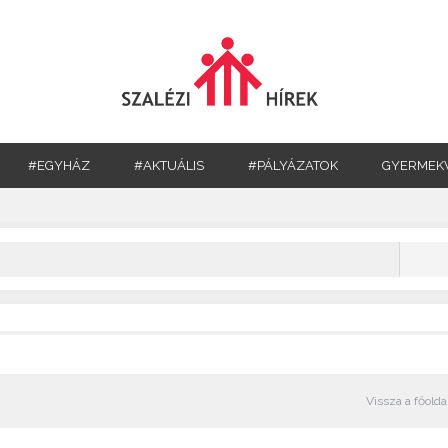
#EGYHÁZ
#AKTUÁLIS
#PÁLYÁZATOK
GYERMEK
Vissza a főolda