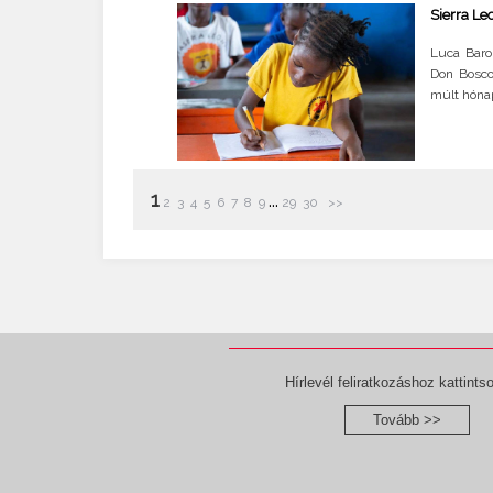
Sierra Le
Luca Baron
Don Bosco,
múlt hónap
1
...
2
3
4
5
6
7
8
9
29
30
>>
Hírlevél feliratkozáshoz kattintso
Tovább >>