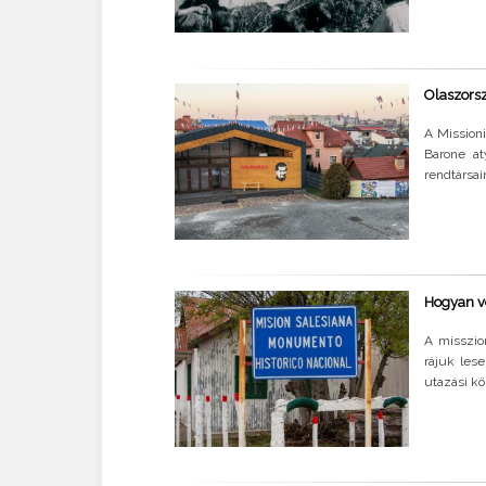
Olaszorsz
A Missioni
Barone at
rendtársai
Hogyan vé
A misszio
rájuk les
utazási kö