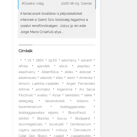
#Szalézi világ
2026-08-05, Szerda
A tanácsosok továbbra is jóéjszakátokat
intéznek a Szent Szív közösség tagjaihoz a
szalézi rendfőnökségen. Július 31-én este
Jorge Mario Crisafulli atya,..
Címkék
•
•
•
•
•
•
•
1%
28EK
29.EK
adomány
advent
•
•
•
•
Afrika
ajándék
akció
alapítás
•
•
•
•
alapítvány
Albertfalva
áldás
áldozat
•
•
•
•
•
alkalmazás
állandó
állás
álom
Amerika
•
Amoris Laetitia-családév
Ángel Fernández
•
•
•
Artime
animátor
Argentína
Ars Sacra
•
•
•
•
•
Fesztivál
avatás
Ázsia
beiktatás
béke
•
•
•
betegség
bevándorlók
bíboros
•
•
bicentenárium
boldoggáavatás
•
•
boldoggáavatási eljárás
BoscoFeszt
•
•
•
•
börtön
Brazília
búcsú
Budapest
•
•
•
bűnmegelőzés
bűvészet
Centenárium
•
•
•
cigány pasztoráció
cirkusz
Clarisseum
•
•
•
Colle Don Bosco
család
csapatépítés