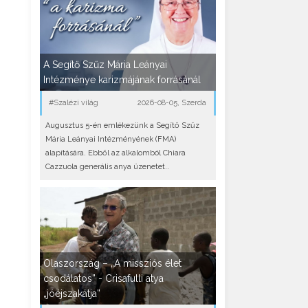
A Segítő Szűz Mária Leányai
Intézménye karizmájának forrásánál
#Szalézi világ
2026-08-05, Szerda
Augusztus 5-én emlékezünk a Segítő Szűz
Mária Leányai Intézményének (FMA)
alapítására. Ebből az alkalomból Chiara
Cazzuola generális anya üzenetet..
Olaszország – „A missziós élet
csodálatos” - Crisafulli atya
„jóéjszakátja”