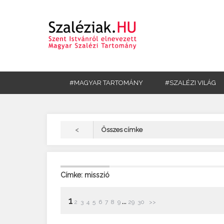
#MAGYAR TARTOMÁNY
#SZALÉZI VILÁG
<
Összes címke
Címke: misszió
1
...
2
3
4
5
6
7
8
9
29
30
>>