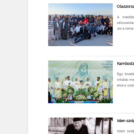
Olaszors
A medite
időszakban
sor a róma
Kambodzs
Egy továb
inkább me
ahol a sza
Isten szo
Isten szo