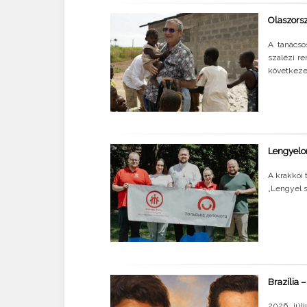
Olaszorszá
A tanácso
szalézi re
következet
Lengyelor
A krakkói 
„Lengyel 
Brazília 
2026. júl