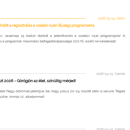
2026-05-04, Hétfő
ött a regisztrálás a szalézi nyári ifjúsági programokra
n, vasárnap 15 órakor startolt a jelentkezés a szalézi nyár programjaira! A
és a programok maximális befogadóképessége 200 fő, ezért ne késlekedj!
2026-04-15, Szerda
t 2026 – Görögjön az élet, színültig mérjed!
tal! Nagy örömmel jelentjük be, hogy július 20-24. között idén is várunk Téged
ztre, immár 12. alkalommal!
2026-04-15, Szerda