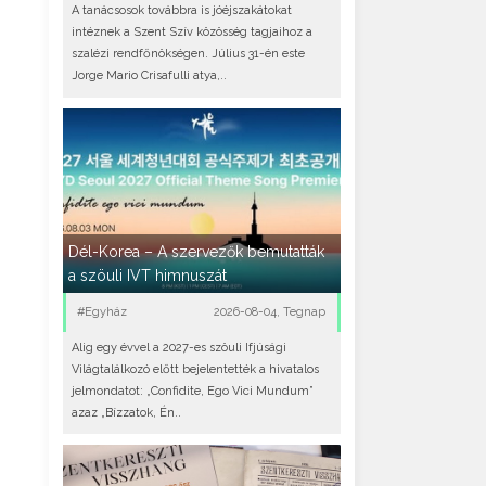
A tanácsosok továbbra is jóéjszakátokat
intéznek a Szent Szív közösség tagjaihoz a
szalézi rendfőnökségen. Július 31-én este
Jorge Mario Crisafulli atya,..
Dél-Korea – A szervezők bemutatták
a szöuli IVT himnuszát
#Egyház
2026-08-04, Tegnap
Alig egy évvel a 2027-es szöuli Ifjúsági
Világtalálkozó előtt bejelentették a hivatalos
jelmondatot: „Confidite, Ego Vici Mundum”
azaz „Bízzatok, Én..