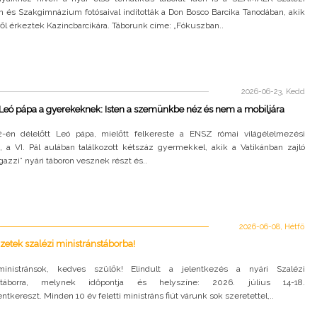
 és Szakgimnázium fotósaival indították a Don Bosco Barcika Tanodában, akik
ől érkeztek Kazincbarcikára. Táborunk címe: „Fókuszban..
2026-06-23, Kedd
 Leó pápa a gyerekeknek: Isten a szemünkbe néz és nem a mobiljára
-én délelőtt Leó pápa, mielőtt felkereste a ENSZ római világélelmezési
, a VI. Pál aulában találkozott kétszáz gyermekkel, akik a Vatikánban zajló
gazzi” nyári táboron vesznek részt és..
2026-06-08, Hétfő
zetek szalézi ministránstáborba!
inistránsok, kedves szülők! Elindult a jelentkezés a nyári Szalézi
nstáborra, melynek időpontja és helyszíne: 2026. július 14-18.
entkereszt. Minden 10 év feletti ministráns fiút várunk sok szeretettel,..