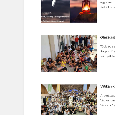
egyszer
Péliföldsz
Olaszorsz
Több év sz
Ragazzi” 
környékbel
Vatikán - 
A barátsá
Vatikánba
Vaticano” 