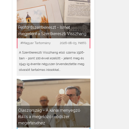
Péliföldszentkereszt - Ismét
megjelent a Szentkereszti Visszhang
#Magyar Tartomány
2026-08-03, Hétfő
A Szentkereszti Visszhang első száma 1926-
ban - pont 100 évvel ezelőtt - jelent meg és
1943-ig évente négyszer örvendeztette meg
olvasóit tartalmas írásokkal..
Olaszország - A kánai menyegző
kulcs a megelőző módszer
megértéséhez