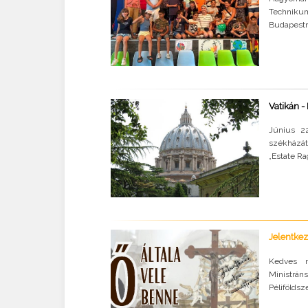
Technikum
Budapestr
Vatikán -
Június 22
székházát
„Estate Ra
Jelentkez
Kedves m
Ministrá
Péliföldsz