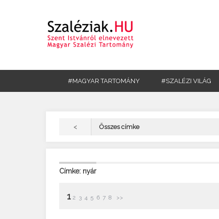
#MAGYAR TARTOMÁNY
#SZALÉZI VILÁG
<
Összes címke
Címke: nyár
1
2
3
4
5
6
7
8
>>