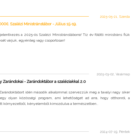
2025-05-21, Szerda
XXXI. Szalézi Ministránstábor - Július 15-19.
 jelentkezés a 2025-ös Szalézi Ministránstáborra! Tíz év fölötti ministráns fiúk
sét várjuk, egyénileg vagy csoportosan!
2025-03-02, Vasárnap
Zarándokai - Zarándoktábor a szaléziakkal 2.0
 Zarándoktábort idén második alkalommal szervezzük meg a tavalyi nagy siker
egy olyan közösségi program, ami lehetőséget ad arra, hogy otthonról, a
t környezetből, kényelemből kimozdulva a természetben..
2024-07-19, Péntek