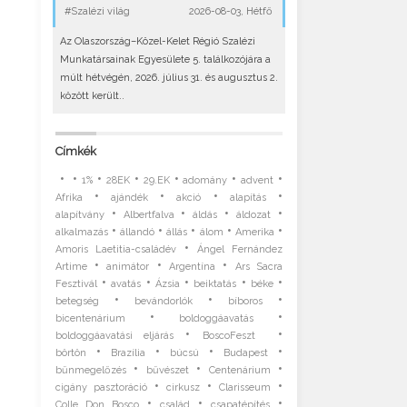
#Szalézi világ
2026-08-03, Hétfő
Az Olaszország–Közel-Kelet Régió Szalézi
Munkatársainak Egyesülete 5. találkozójára a
múlt hétvégén, 2026. július 31. és augusztus 2.
között került..
Címkék
•
•
•
•
•
•
•
1%
28EK
29.EK
adomány
advent
•
•
•
•
Afrika
ajándék
akció
alapítás
•
•
•
•
alapítvány
Albertfalva
áldás
áldozat
•
•
•
•
•
alkalmazás
állandó
állás
álom
Amerika
•
Amoris Laetitia-családév
Ángel Fernández
•
•
•
Artime
animátor
Argentína
Ars Sacra
•
•
•
•
•
Fesztivál
avatás
Ázsia
beiktatás
béke
•
•
•
betegség
bevándorlók
bíboros
•
•
bicentenárium
boldoggáavatás
•
•
boldoggáavatási eljárás
BoscoFeszt
•
•
•
•
börtön
Brazília
búcsú
Budapest
•
•
•
bűnmegelőzés
bűvészet
Centenárium
•
•
•
cigány pasztoráció
cirkusz
Clarisseum
•
•
•
Colle Don Bosco
család
csapatépítés