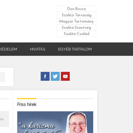
Don Bosco
Szalézi Társaság
Magyar Tartomány
Szalézi Szentség
Szalézi Család
VÉDELEM
HIVATÁS
EGYÉB TARTALOM
Friss hírek
lra