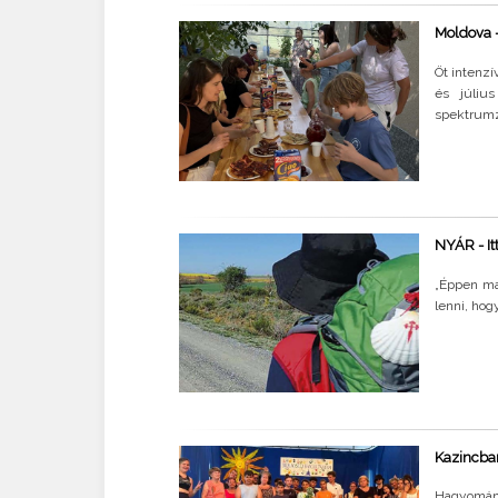
Moldova –
Öt intenzí
és júliu
spektrumza
NYÁR - It
„Éppen ma
lenni, ho
Kazincbar
Hagyomány