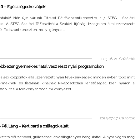
6 – Egészségedre váljék!
atalok! Idén újra várunk Titeket Péliföldszentkeresztre, a 7. STÉG - Szalézi
lra! A STÉG Szalézi TóFesztivál a Szalézi Ifjúsági Mozgalom által szervezett
liföldszentkereszten, mely igényes,..
2025-08-21, Csütörtök
Több ezer gyermek és fiatal vesz részt nyári programokon
szalézi központok által szervezett nyári tevékenységek minden évben több mint
meknek és fiatalnak kínálnak kikapcsolódási lehetőséget. Idén nyáron a
nstabilitás, a törékeny társadalmi környezet..
2025-07-17, Csütörtök
PéliLáng – Kertiparti a csillagok alatt
tató élő zenével, grillezéssel és csillagfényes hangulattal. A nyár végén még