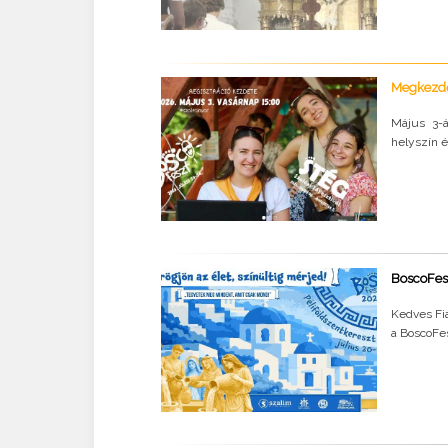
Megkezdőd
Május 3-á
helyszín 
BoscoFesz
Kedves Fia
a BoscoFes