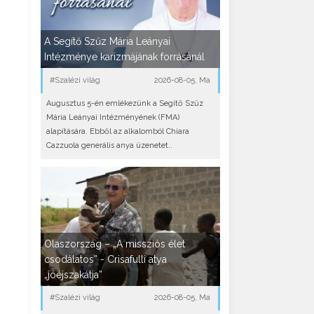
A Segítő Szűz Mária Leányai
Intézménye karizmájának forrásánál
#Szalézi világ
2026-08-05, Ma
Augusztus 5-én emlékezünk a Segítő Szűz
Mária Leányai Intézményének (FMA)
alapítására. Ebből az alkalomból Chiara
Cazzuola generális anya üzenetet..
Olaszország – „A missziós élet
csodálatos” - Crisafulli atya
„jóéjszakátja”
#Szalézi világ
2026-08-05, Ma