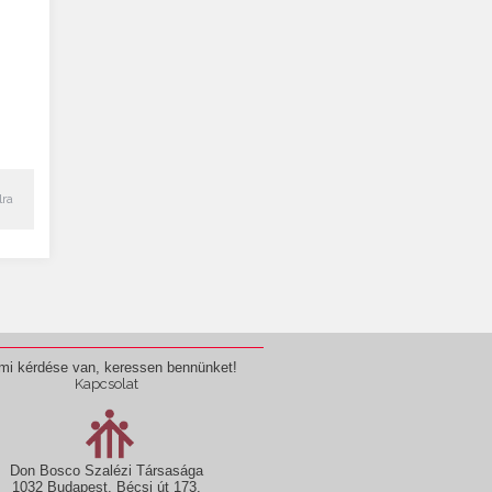
lra
mi kérdése van, keressen bennünket!
Kapcsolat
Don Bosco Szalézi Társasága
1032 Budapest, Bécsi út 173.