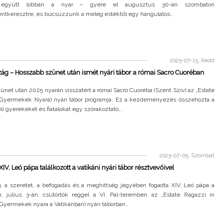
 együtt lobban a nyár – gyere el augusztus 30-án szombaton
entkeresztre, és búcsúzzunk a meleg estéktől egy hangulatos..
2025-07-15, Kedd
ág – Hosszabb szünet után ismét nyári tábor a római Sacro Cuoréban
ünet után 2025 nyarán visszatért a római Sacro Cuoréba (Szent Szív) az „Estate
(Gyermekek Nyara) nyári tábor programja. Ez a kezdeményezés összehozta a
i gyerekeket és fiatalokat egy szórakoztató,..
2025-07-05, Szombat
XIV. Leó pápa találkozott a vatikáni nyári tábor résztvevőivel
g, a szeretet, a befogadás és a meghittség jegyében fogadta XIV. Leó pápa a
n, július 3-án, csütörtök reggel a VI. Pál-teremben az „Estate Ragazzi in
(Gyermekek nyara a Vatikánban) nyári táborban..