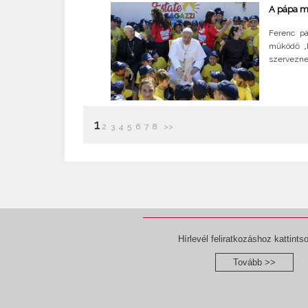
A pápa me
Ferenc pá
működő „E
szerveznek
1
2
3
4
5
6
7
8
>>
Hírlevél feliratkozáshoz kattintso
Tovább >>