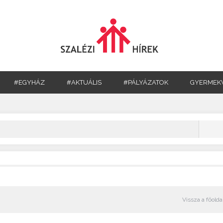
#EGYHÁZ
#AKTUÁLIS
#PÁLYÁZATOK
GYERMEK
Vissza a főolda