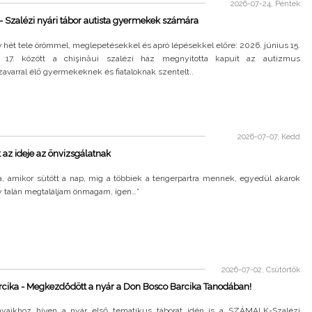
2026-07-24, Péntek
 Szalézi nyári tábor autista gyermekek számára
v hét tele örömmel, meglepetésekkel és apró lépésekkel előre: 2026. június 15.
s 17. között a chişinăui szalézi ház megnyitotta kapuit az autizmus
varral élő gyermekeknek és fiataloknak szentelt..
2026-07-07, Kedd
t az ideje az önvizsgálatnak
, amikor sütött a nap, míg a többiek a tengerpartra mennek, egyedül akarok
gy talán megtaláljam önmagam, igen…”
2026-07-02, Csütörtök
cika - Megkezdődött a nyár a Don Bosco Barcika Tanodában!
aikhoz híven a nyár első tematikus táborát idén is a SZÁMALK-Szalézi