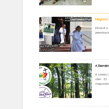
Meghívó: 
Elindult a
jelentkezé
A Remény 
A szalézi
után. Ez 
megszokot