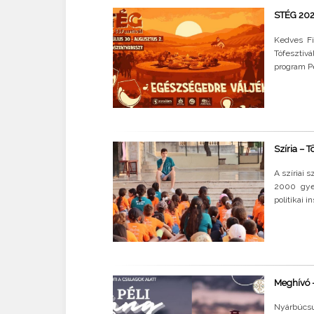
STÉG 202
Kedves Fi
Tófesztivá
program Pé
Szíria – 
A szíriai 
2000 gyer
politikai i
Meghívó - 
Nyárbúcsúz