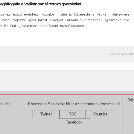
glátogatta a Vatikánban táborozó gyerekeket
pa az előző évekhez hasonlóan, idén is fölkereste a Vatikáni Kertekben
state Ragazzi” nyári tábort, amelyet vatikáni alkalmazottak gyermekeinek
. Ezúttal a júniusban átadott Szent József központ..
Vissza a főolda
Bár
n ide!
Kövesse a Szaléziak.HU-t az interneten keresztül is!
Twitter
RSS
Youtube
Facebook