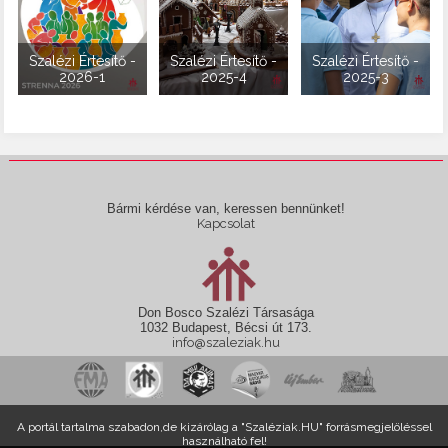
Szalézi Értesítő -
Szalézi Értesítő -
Szalézi Értesítő -
2026-1
2025-4
2025-3
Bármi kérdése van, keressen bennünket!
Kapcsolat
Don Bosco Szalézi Társasága
1032 Budapest, Bécsi út 173.
info@szaleziak.hu
A portál tartalma szabadon,de kizárólag a "Szaléziak.HU" forrásmegjelöléssel
használható fel!