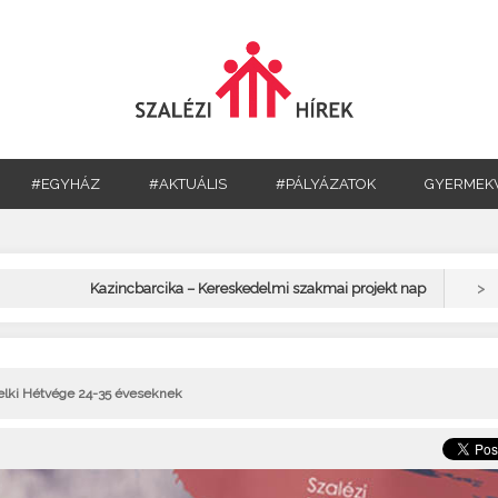
#EGYHÁZ
#AKTUÁLIS
#PÁLYÁZATOK
GYERMEK
>
Kazincbarcika – Kereskedelmi szakmai projekt nap
Lelki Hétvége 24-35 éveseknek