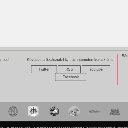
Bár
n ide!
Kövesse a Szaléziak.HU-t az interneten keresztül is!
Twitter
RSS
Youtube
Facebook
ma szabadon,de kizárólag a "Szaléziak.HU" forrásmegjelöléssel 
kie-kat) használ, hogy biztonságos böngészés mellett a legjobb felhasználói élmény