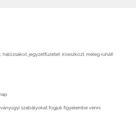
B
hálózsákot, jegyzetfüzetet, íróeszközt, meleg ruhát!
rnap
ványügyi szabályokat fogjuk figyelembe venni.