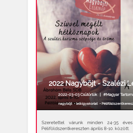
2022 Nagyböjt - Szalézi 
2022-03-03 Csütörtök |
#Magyar Tartom
nagyböjt
•
lelkigyakorlat
•
Péliföldszentkeres
Szeretettel várunk minden 24-35 éves 
Péliföldszentkereszten április 8-10. között.