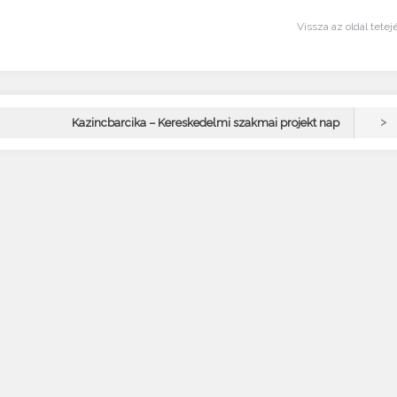
Vissza az oldal tetej
>
Kazincbarcika – Kereskedelmi szakmai projekt nap