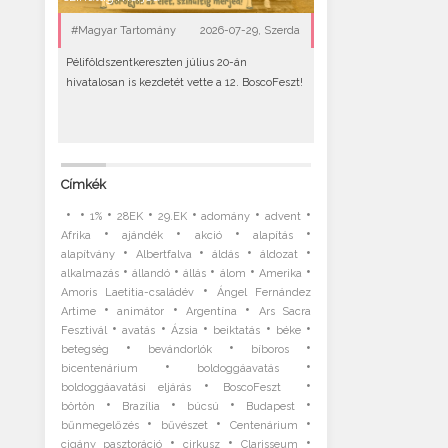
#Magyar Tartomány
2026-07-29, Szerda
Péliföldszentkereszten július 20-án
hivatalosan is kezdetét vette a 12. BoscoFeszt!
Címkék
•
•
•
•
•
•
•
1%
28EK
29.EK
adomány
advent
•
•
•
•
Afrika
ajándék
akció
alapítás
•
•
•
•
alapítvány
Albertfalva
áldás
áldozat
•
•
•
•
•
alkalmazás
állandó
állás
álom
Amerika
•
Amoris Laetitia-családév
Ángel Fernández
•
•
•
Artime
animátor
Argentína
Ars Sacra
•
•
•
•
•
Fesztivál
avatás
Ázsia
beiktatás
béke
•
•
•
betegség
bevándorlók
bíboros
•
•
bicentenárium
boldoggáavatás
•
•
boldoggáavatási eljárás
BoscoFeszt
•
•
•
•
börtön
Brazília
búcsú
Budapest
•
•
•
bűnmegelőzés
bűvészet
Centenárium
•
•
•
cigány pasztoráció
cirkusz
Clarisseum