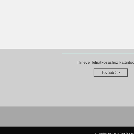
Hírlevél feliratkozáshoz kattintso
Tovább >>
A portál tartal
A weboldal sütiket (coo