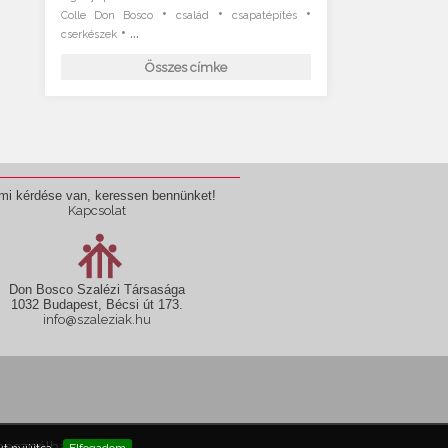
•
•
•
Colle Don Bosco
család
csapatépítés
• ...
cserkészek
Összes címke
mi kérdése van, keressen bennünket!
Kapcsolat
Don Bosco Szalézi Társasága
1032 Budapest, Bécsi út 173.
info@szaleziak.hu
használható fel!
t nyújtsa.
Elfogadom