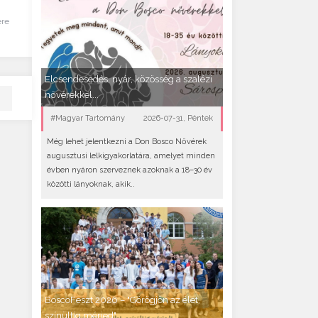
ére
Elcsendesedés, nyár, közösség a szalézi
nővérekkel...
#Magyar Tartomány
2026-07-31, Péntek
Még lehet jelentkezni a Don Bosco Nővérek
augusztusi lelkigyakorlatára, amelyet minden
évben nyáron szerveznek azoknak a 18–30 év
közötti lányoknak, akik..
BoscoFeszt 2026 – "Görögjön az élet,
színültig mérjed"