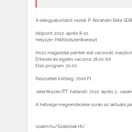
A lelkigyakorlatot vezeti: P. Ábrahám Béla SD
Időpont: 2022. április 8-10.
Helyszín: Péliföldszentkereszt
Hozz magaddal péntek esti vacsorát, maszkot, 
Érkezés és egyéni vacsora: 18.00-tól
Első program: 20.00
Részvételi költség: 7000 Ft
Jelentkezés
ITT
, határidő: 2022. április 3., vasá
A hétvége megrendezése során az aktuális jár
szalim.hu/Szaléziak.HU