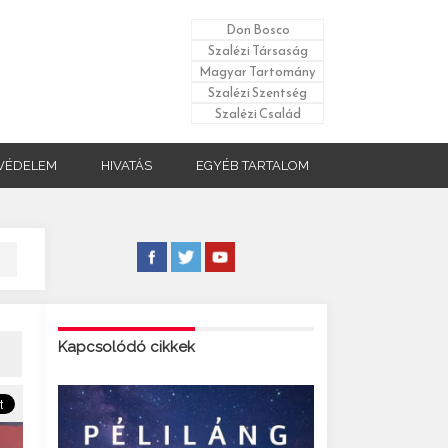
Don Bosco
Szalézi Társaság
Magyar Tartomány
Szalézi Szentség
Szalézi Család
VÉDELEM
HIVATÁS
EGYÉB TARTALOM
Kapcsolódó cikkek