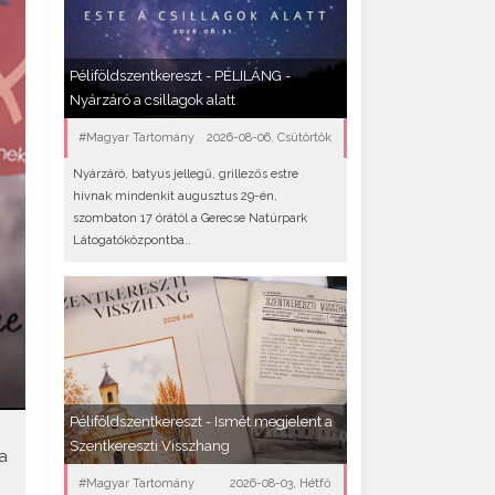
Péliföldszentkereszt - PÉLILÁNG -
Nyárzáró a csillagok alatt
#Magyar Tartomány
2026-08-06, Csütörtök
Nyárzáró, batyus jellegű, grillezős estre
hívnak mindenkit augusztus 29-én,
szombaton 17 órától a Gerecse Natúrpark
Látogatóközpontba..
Péliföldszentkereszt - Ismét megjelent a
Szentkereszti Visszhang
a
#Magyar Tartomány
2026-08-03, Hétfő