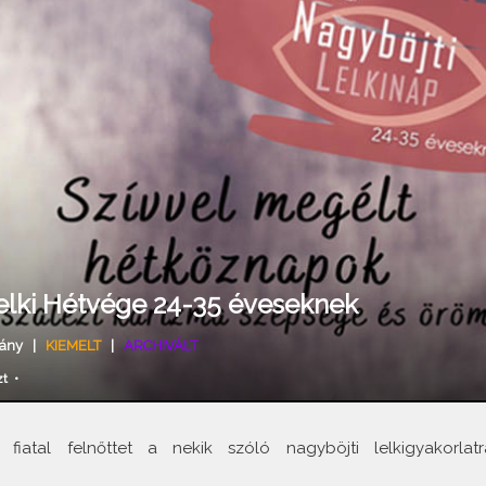
Lelki Hétvége 24-35 éveseknek
ány
|
KIEMELT
|
ARCHIVÁLT
zt
•
fiatal felnőttet a nekik szóló nagyböjti lelkigyakorlatr