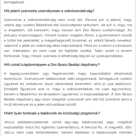
támogatását.
Mit jelent számodra személyesen a voltnövendékség?
Számomra a voltnövendékség nem múlt idő. Persze azt is jelenti, hogy
valaha egy szalézi fiatalokból álló közösséghez tartoztam, de azt is, hogy ma
is engedem, sőt keresem, hogy hasson rám Don Bosco szellemisége. Az
aktuális kíváncsiságom: miként tudom megélni itthon, a gyermekeim között
a hittel teli jelenlétet, a megelőlegezett bizalmat, az ebből fakadó nevelést,
valamint a játék és vidámság általi kapcsolódást. Most ez a három a kihívásom
van. Kedvelem, és nem csak én fejlődök ezáltal. Talán ezért is érzem
fontosnak, hogy mások számára is lehetőség legyen az újrakapcsolódás.
Mit csinál tulajdonképpen a Don Bosco Barátai Alapítvány?
A legegyszerűbben úgy fogalmaznék, hogy kapcsolódási alkalmakat
teremtünk. Szervezünk találkozókat, lelki programokat, támogatunk szalézi
ügyeket és próbálunk olyan alkalmakat teremteni, ahol jó újra találkozni.
Emellett figyelünk arra is, hogy a voltnövendékek ne csak egymáshoz,
hanem a fiatalokhoz és társadalmi ügyekhez is kapcsolódjanak. A Don Bosco
Barátai Alapítvány egy olyan öregdiák szervezet, ami élő híd szeretne lenni a
múlt élményei és a jelen aktualitásai között.
Miért ilyen fontosak a találkozók és közösségi programok?
Jézus példabeszédeinek zöme egy-egy találkozással vagy meglévő
kapcsolattal indul (Az irgalmas szamaritánus, A tékozló fiú, A magvető, stb).
Jézus nem csak történeteiben, hanem életéban is találkozások mentén