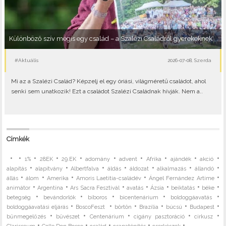
Különböző szív mégis egy család – a Szalézi Családról gyerekeknek
#Aktuális
2026-07-08, Szerda
Mi az a Szalézi Család? Képzelj el egy óriási, világméretű családot, ahol
senki sem unatkozik! Ezt a családot Szalézi Családnak hívják. Nem a..
Címkék
•
•
•
•
•
•
•
•
•
•
1%
28EK
29.EK
adomány
advent
Afrika
ajándék
akció
•
•
•
•
•
•
•
alapítás
alapítvány
Albertfalva
áldás
áldozat
alkalmazás
állandó
•
•
•
•
•
állás
álom
Amerika
Amoris Laetitia-családév
Ángel Fernández Artime
•
•
•
•
•
•
•
animátor
Argentína
Ars Sacra Fesztivál
avatás
Ázsia
beiktatás
béke
•
•
•
•
•
betegség
bevándorlók
bíboros
bicentenárium
boldoggáavatás
•
•
•
•
•
•
boldoggáavatási eljárás
BoscoFeszt
börtön
Brazília
búcsú
Budapest
•
•
•
•
•
bűnmegelőzés
bűvészet
Centenárium
cigány pasztoráció
cirkusz
•
•
•
•
• ...