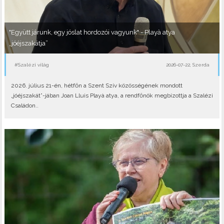
"Együtt járunk, egy jóslat hordozói vagyunk" - Playà atya
„jóéjszakátja”
#Szalézi világ
2026-07-22, Szerda
2026. július 21-én, hétfőn a Szent Szív közösségének mondott
„jóéjszakát”-jában Joan Lluis Playà atya, a rendfőnök megbízottja a Szalézi
Családon..