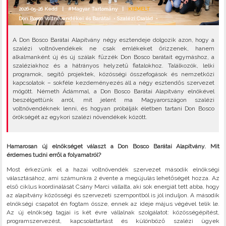
2026-05-26 Kedd |
#Magyar Tartomány
|
KIEMELT
Don Bosco Voltnövendékei és Barátai
•
Szalézi Család
•
A Don Bosco Barátai Alapítvány négy esztendeje dolgozik azon, hogy a
szalézi voltnövendékek ne csak emlékeket őrizzenek, hanem
alkalmanként új és új szálak fűzzék Don Bosco barátait egymáshoz, a
szaléziakhoz és a hátrányos helyzetű fiatalokhoz. Találkozók, lelki
programok, segítő projektek, közösségi összefogások és nemzetközi
kapcsolatok – sokféle kezdeményezés áll a négy esztendős szervezet
mögött. Németh Ádámmal, a Don Bosco Barátai Alapítvány elnökével
beszélgettünk arról, mit jelent ma Magyarországon szalézi
voltnövendéknek lenni, és hogyan próbálják életben tartani Don Bosco
örökségét az egykori szalézi növendékek között.
Hamarosan új elnökséget választ a Don Bosco Barátai Alapítvány. Mit
érdemes tudni erről a folyamatról?
Most érkezünk el a hazai voltnövendék szervezet második elnökségi
választásához, ami számunkra 2 évente a megújulás lehetőségét hozza. Az
első ciklus koordinálását Csány Marci vállalta, aki sok energiát tett abba, hogy
az alapítvány közösségi és szervezeti szempontból is jól induljon. A második
elnökségi csapatot én fogtam össze, ennek az ideje május végével telik le.
Az új elnökség tagjai is két évre vállalnak szolgálatot: közösségépítést,
programszervezést, kapcsolattartást és különböző szalézi ügyek