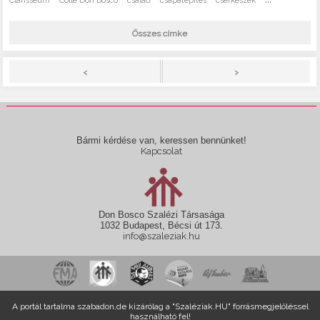
Clarisseum
Colle Don Bosco
család
csapatépítés
cserkészek
Összes címke
>
<
Bármi kérdése van, keressen bennünket!
Kapcsolat
Don Bosco Szalézi Társasága
1032 Budapest, Bécsi út 173.
info@szaleziak.hu
A portál tartalma szabadon,de kizárólag a "Szaléziak.HU" forrásmegjelöléssel
használható fel!