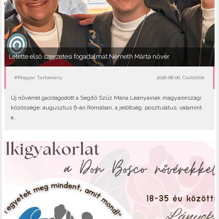
Letette első szerzetesi fogadalmát Németh Márta nővér
#Magyar Tartomány
2026-08-06, Csütörtök
Új nővérrel gazdagodott a Segítő Szűz Mária Leányainak magyarországi
közössége: augusztus 6-án Rómában, a jelöltség, posztulátus, valamint
a..