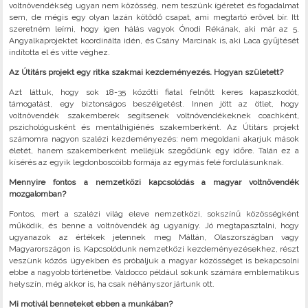
voltnövendékség ugyan nem közösség, nem teszünk ígéretet és fogadalmat
sem, de mégis egy olyan lazán kötődő csapat, ami megtartó erővel bír. Itt
szeretném leírni, hogy igen hálás vagyok Ónodi Rékának, aki már az 5.
Angyalkaprojektet koordinálta idén, és Csány Marcinak is, aki Laca gyűjtését
indította el és vitte véghez.
Az Útitárs projekt egy ritka szakmai kezdeményezés. Hogyan született?
Azt láttuk, hogy sok 18-35 közötti fiatal felnőtt keres kapaszkodót,
támogatást, egy biztonságos beszélgetést. Innen jött az ötlet, hogy
voltnövendék szakemberek segítsenek voltnövendékeknek coachként,
pszichológusként és mentálhigiénés szakemberként. Az Útitárs projekt
számomra nagyon szalézi kezdeményezés: nem megoldani akarjuk mások
életét, hanem szakemberként melléjük szegődünk egy időre. Talán ez a
kísérés az egyik legdonboscóibb formája az egymás felé fordulásunknak.
Mennyire fontos a nemzetközi kapcsolódás a magyar voltnövendék
mozgalomban?
Fontos, mert a szalézi világ eleve nemzetközi, sokszínű közösségként
működik, és benne a voltnövendék ág ugyanígy. Jó megtapasztalni, hogy
ugyanazok az értékek jelennek meg Máltán, Olaszországban vagy
Magyarországon is. Kapcsolódunk nemzetközi kezdeményezésekhez, részt
veszünk közös ügyekben és próbáljuk a magyar közösséget is bekapcsolni
ebbe a nagyobb történetbe. Valdocco például sokunk számára emblematikus
helyszín, még akkor is, ha csak néhányszor jártunk ott.
Mi motivál benneteket ebben a munkában?