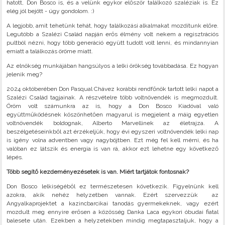
hatott, Don Bosco is, és a velünk egykor először találkozó szaléziak is. Ez
elég jól bejött - úgy gondolom. :)
A legjobb, amit tehetünk tehát, hogy találkozási alkalmakat mozdítunk előre.
Legutóbb a Szalézi Család napján erős élmény volt nekem a regisztrációs
pultból nézni, hogy több generáció együtt tudott volt lenni, és mindannyian
emiatt a találkozás öröme miatt.
Az elnökség munkájában hangsúlyos a lelki örökség továbbadása. Ez hogyan
jelenik meg?
2024 októberében Don Pasqual Chávez korábbi rendfőnök tartott lelki napot a
Szalézi Család tagjainak. A részvételre több voltnövendék is megmozdult.
Öröm volt számunkra az is, hogy a Don Bosco Kiadóval való
együttműködésnek köszönhetően magyarul is megjelent a máig egyetlen
voltnövendék boldognak, Alberto Marvellinek az életrajza. A
beszélgetéseinkből azt érzékeljük, hogy évi egyszeri voltnövendék lelki nap
is igény volna adventben vagy nagyböjtben. Ezt még fel kell mérni, és ha
valóban ez látszik és energia is van rá, akkor ezt lehetne egy következő
lépés.
Több segítő kezdeményezésetek is van. Miért tartjátok fontosnak?
Don Bosco lelkiségéből ez természetesen következik. Figyelnünk kell
azokra, akik nehéz helyzetben vannak. Ezért szervezzük az
Angyalkaprojektet a kazincbarcikai tanodás gyermekeknek, vagy ezért
mozdult meg ennyire erősen a közösség Danka Laca egykori óbudai fiatal
balesete után. Ezekben a helyzetekben mindig megtapasztaljuk, hogy a