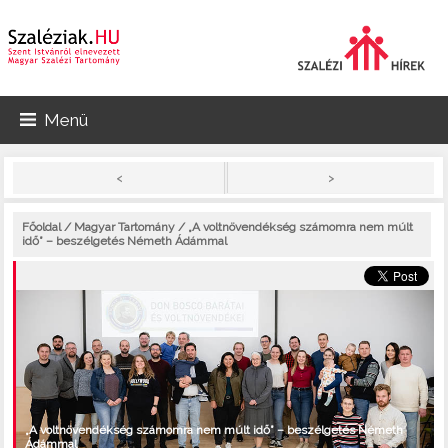
Menü
>
<
Főoldal
/
Magyar Tartomány
/ „A voltnövendékség számomra nem múlt
idő” – beszélgetés Németh Ádámmal
„A voltnövendékség számomra nem múlt idő” – beszélgetés Németh
Ádámmal