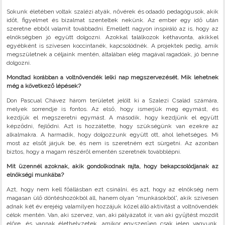
Sokunk életében voltak szalézi atyák, nővérek és odaadó pedagógusok, akik
időt, figyelmet és bizalmat szenteltek nekünk. Az ember egy idő után
szeretne ebből valamit továbbadni. Emellett nagyon inspiráló az is, hogy az
elnökségben jó együtt dolgozni. Azokkal találkozok kéthavonta, akikkel
egyébként is szívesen koccintanék, kapcsolódnék. A projektek pedig, amik
megszületnek a céljaink mentén, általában elég magával ragadóak, jó benne
dolgozni.
Mondtad korábban a voltnövendék lelki nap megszervezését. Mik lehetnek
még a következő lépések?
Don Pascual Chávez három területet jelölt ki a Szalezi Család számára,
melyek sorrendje is fontos. Az első, hogy ismerjük meg egymást, és
kezdjük el megszeretni egymást. A második, hogy kezdjünk el együtt
képződni, fejlődni. Azt is hozzátette, hogy szükségünk van ezekre az
alkalmakra. A harmadik, hogy dolgozzunk együtt ott, ahol lehetséges. Mi
most az elsőt járjuk be, és nem is szeretném ezt sürgetni. Az azonban
biztos, hogy a magam részéről ementén szeretnék továbblépni.
Mit üzennél azoknak, akik gondolkodnak rajta, hogy bekapcsolódjanak az
elnökségi munkába?
Azt, hogy nem kell főállásban ezt csinálni, és azt, hogy az elnökség nem
magasan ülő döntéshozókból áll, hanem olyan “munkásokból”, akik szívesen
adnak két év erejéig valamilyen hozzájuk közel álló aktivitást a voltnövendék
célok mentén. Van, aki szervez, van, aki pályázatot ír, van aki gyűjtést mozdít
előre, és vannak élethelyzetek, amikor egyszerűen csak jelen vagyunk.