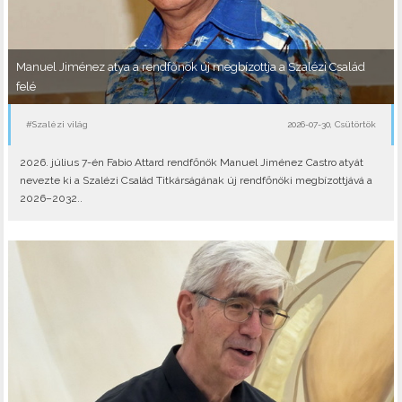
Manuel Jiménez atya a rendfőnök új megbízottja a Szalézi Család
felé
#Szalézi világ
2026-07-30, Csütörtök
2026. július 7-én Fabio Attard rendfőnök Manuel Jiménez Castro atyát
nevezte ki a Szalézi Család Titkárságának új rendfőnöki megbízottjává a
2026–2032..