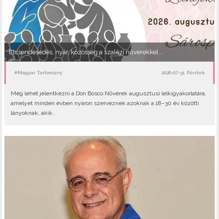
Elcsendesedés, nyár, közösség a szalézi nővérekkel...
#Magyar Tartomány
2026-07-31, Péntek
Még lehet jelentkezni a Don Bosco Nővérek augusztusi lelkigyakorlatára,
amelyet minden évben nyáron szerveznek azoknak a 18–30 év közötti
lányoknak, akik..