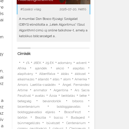
be
re
#Szalézi világ
2026-07-20, Hétfő
és
A mumbai Don Bosco Ifjúsági Szolgálat
ai
(DBYS) elindította a „Lélek Algoritmus” (Soul
Algorithm) című új online talkshow-t, amely a
katolikus bölcsességet a..
en
gy
Címkék
•
•
•
•
•
•
•
1%
28EK
29.EK
adomány
advent
•
•
•
•
Afrika
ajándék
akció
alapítás
n,
•
•
•
•
alapítvány
Albertfalva
áldás
áldozat
ai
•
•
•
•
•
alkalmazás
állandó
állás
álom
Amerika
ez
•
Amoris Laetitia-családév
Ángel Fernández
•
•
•
Artime
animátor
Argentína
Ars Sacra
•
•
•
•
•
Fesztivál
avatás
Ázsia
beiktatás
béke
 a
•
•
•
betegség
bevándorlók
bíboros
•
•
ez
bicentenárium
boldoggáavatás
•
•
boldoggáavatási eljárás
BoscoFeszt
az
•
•
•
•
börtön
Brazília
búcsú
Budapest
ív
•
•
•
bűnmegelőzés
bűvészet
Centenárium
 a
•
•
•
cigány pasztoráció
cirkusz
Clarisseum