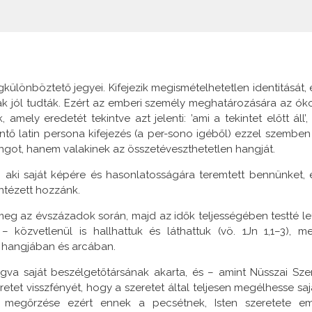
ülönböztető jegyei. Kifejezik megismételhetetlen identitását, 
ak jól tudták. Ezért az emberi személy meghatározására az óko
ely eredetét tekintve azt jelenti: ’ami a tekintet előtt áll’, 
lentő latin persona kifejezés (a per-sono igéből) ezzel szemben
got, hanem valakinek az összetéveszthetetlen hangját.
, aki saját képére és hasonlatosságára teremtett bennünket, 
intézett hozzánk.
meg az évszázadok során, majd az idők teljességében testté let
 közvetlenül is hallhattuk és láthattuk (vö. 1Jn 1,1–3), me
a hangjában és arcában.
ogva saját beszélgetőtársának akarta, és – amint Nüsszai Sze
retet visszfényét, hogy a szeretet által teljesen megélhesse saj
megőrzése ezért ennek a pecsétnek, Isten szeretete e