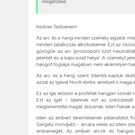
megőrzése.
Kedves Testvéreim!
Az arc és a hang minden személy egyedi, megk
minden találkozás alkotóelemei. Ezt az ókori
görögök az arc (proszópon) szót használták, am
jelenlét és a kapcsolat helye’. A személyt je
hangot foglalja magában: nem akármilyen han
Az arc és a hang szent. Istentől kaptuk őket
azzal az Igével hívott életre, amelyet ő maga 
Ez az Ige először a próféták hangján szólalt 
Ezt az Igét – Istennek ezt az önközlését –
megismertette magát Jézusnak, Isten Fiának 
Isten az embert teremtésének pillanatától f
Gergely mondja[1] – arcára véste az isteni sze
emberségét. Az emberi arcok és hangok 