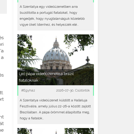
A Szentatya egy videóüzenetben arra
buzdította a portugál fiatalokat, hogy
engedjék, hogy nyugtalanságuk közelebb
vigye őket Istenhez, és helyezzék elé..
és
ri
’a
 a
Leó pápa videóüzenete a brazil
és
fiataloknak
#Egyház
2026-07-30, Csütörtök
t.
rt
A Szentatya videóüzenet küldött a Halleluja
Fesztiválra, amely július 22-26-a között zajlott
Brazíliában. A pápa örömmel állapította meg,
nt
hogy a fiatalok..
át
me