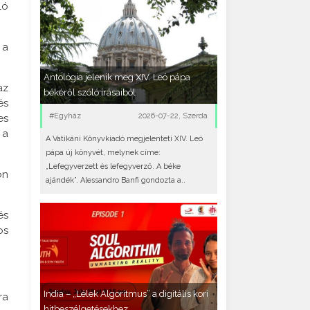
ló
 a
Antológia jelenik meg XIV. Leó pápa
az
békéről szóló írásaiból
és
#Egyház
2026-07-22, Szerda
es
 a
A Vatikáni Könyvkiadó megjelenteti XIV. Leó
pápa új könyvét, melynek címe:
„Lefegyverzett és lefegyverző. A béke
on
ajándék”. Alessandro Banfi gondozta a..
és
os
India – „Lélek Algoritmus” a digitális kori
ra
hitbeszélgetésekhez