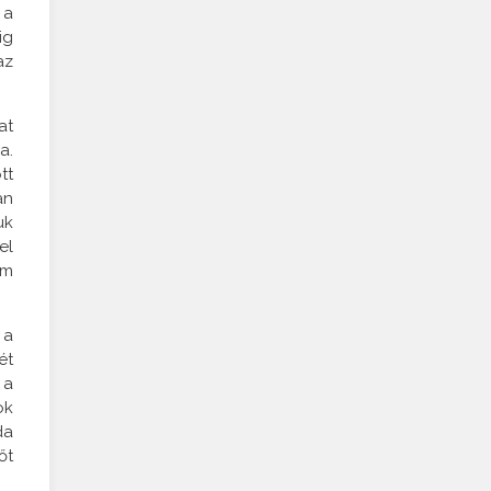
 a
ig
az
at
a.
tt
an
uk
el
em
 a
ét
 a
ok
da
őt