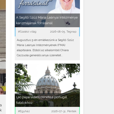
A Segítő Szűz Mária Leányai Intézménye
karizmájának forrásánál
#Szalézi világ
2026-08-05, Tegnap
Augusztus 5-én emlékezünk a Segítő Szűz
Mária Leányai Intézményének (FMA)
alapítására. Ebből az alkalomból Chiara
Cazzuola generális anya üzenetet..
Leó pápa videóüzenete a portugál
fiatalokhoz
a
k
#Egyház
2026-07-31, Péntek