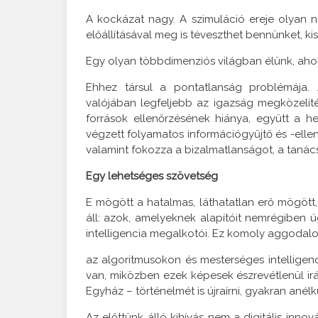
A kockázat nagy. A szimuláció ereje olyan 
előállításával meg is téveszthet bennünket, ki
Egy olyan többdimenziós világban élünk, ahol
Ehhez társul a pontatlanság problémája. A
valójában legfeljebb az igazság megközelítés
források ellenőrzésének hiánya, együtt a h
végzett folyamatos információgyűjtő és -ell
valamint fokozza a bizalmatlanságot, a tanác
Egy lehetséges szövetség
E mögött a hatalmas, láthatatlan erő mögött,
áll: azok, amelyeknek alapítóit nemrégiben 
intelligencia megalkotói. Ez komoly aggodal
az algoritmusokon és mesterséges intelligenc
van, miközben ezek képesek észrevétlenül irá
Egyház – történelmét is újraírni, gyakran ané
Az előttünk álló kihívás nem a digitális inno