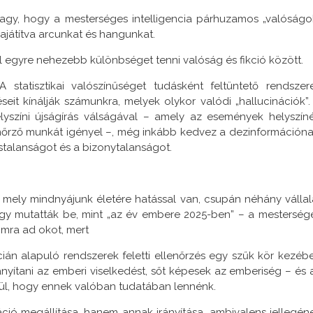
nagy, hogy a mesterséges intelligencia párhuzamos „valóságo
sajátítva arcunkat és hangunkat.
 egyre nehezebb különbséget tenni valóság és fikció között.
 statisztikai valószínűséget tudásként feltüntető rendszer
eit kínálják számunkra, melyek olykor valódi „hallucinációk”.
elyszíni újságírás válságával – amely az események helyszín
enőrző munkát igényel –, még inkább kedvez a dezinformációna
stalanságot és a bizonytalanságot.
 mely mindnyájunk életére hatással van, csupán néhány vállal
úgy mutatták be, mint „az év embere 2025-ben” – a mesterség
omra ad okot, mert
ián alapuló rendszerek feletti ellenőrzés egy szűk kör kezéb
nyítani az emberi viselkedést, sőt képesek az emberiség – és 
lkül, hogy ennek valóban tudatában lennénk.
váció megállítása, hanem annak irányítása, ambivalens jellegén