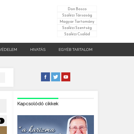
Don Bosco
Szalézi Társaság
Magyar Tartomány
Szalézi Szentség
Szalézi Család
VÉDELEM
HIVATÁS
EGYÉB TARTALOM
Kapcsolódó cikkek