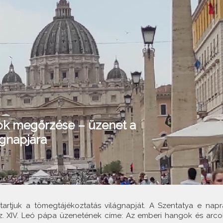
ok megőrzése – üzenet a
ágnapjára
tartjuk a tömegtájékoztatás világnapját. A Szentatya e napr
. XIV. Leó pápa üzenetének címe: Az emberi hangok és arco