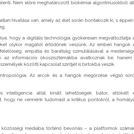
elenti. Nem előre meghatározott biokémiai algoritmusokból ál
lan hivatása van, amely az élet során bontakozik ki, s éppen
eg.
zélye, hogy a digitális technológia gyökeresen megváltoztatja 
lyeket olykor magától értődőnek veszünk. Az emberi hangok 
felelősség, empátia és barátság szimulálásával a mesterség
sak az információs ökoszisztémákba avatkoznak be, hanem
zemélyek közötti kapcsolat szintjét is birtokba veszik.
antropológiai. Az arcok és a hangok megőrzése végső sor
 intelligencia által kínált lehetőségek bátor, eltökélt 
t, hogy ne vennénk tudomást a kritikus pontokról, a homály
a közösségi médiába történő bevonás – a platformok számá