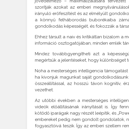
jövedelmező – maximalizálására tervezett
szorítják azokat az emberi megnyilvánuláso
irányuló erőfeszítést és az elmélyült gondolk
a könnyű felháborodás buborékaiba zárnak
gondolkodás képességét, és fokozzák a társad
Ehhez társult a naiv és kritikátlan bizalom a
információ osztogatójában, minden emlék tár
Mindez továbbgyengítheti azt a képesség
megértsük a jelentéseket, hogy különbséget t
Noha a mesterséges intelligencia támogatást
ha kivonjuk magunkat saját gondolkodásunk e
összeállítással, az hosszú távon kognitív,
vezethet.
Az utóbbi években a mesterséges intelligen
videók előállításának irányítását is. Így 
kötődő iparágak nagy részét leépítik, és „Power
embereket pedig nem gondolt gondolatok, név
fogyasztóivá teszik. Így az emberi szellem r