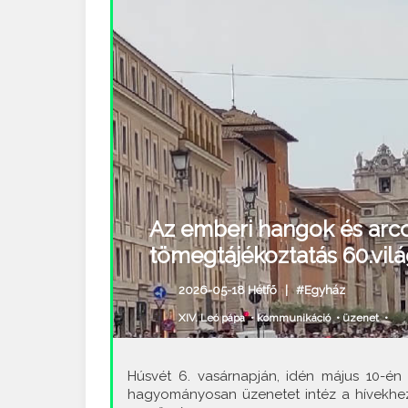
Az emberi hangok és arc
tömegtájékoztatás 60.vil
2026-05-18 Hétfő |
#Egyház
XIV. Leó pápa
•
kommunikáció
•
üzenet
•
Húsvét 6. vasárnapján, idén május 10-én 
hagyományosan üzenetet intéz a hívekhez