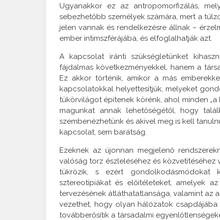
Ugyanakkor ez az antropomorfizálás, mely
sebezhetőbb személyek számára, mert a túlzot
jelen vannak és rendelkezésre állnak – érzelmi
ember intimszférájába, és elfoglalhatják azt.
A kapcsolat iránti szükségletünket kihas
fájdalmas következményekkel, hanem a társada
Ez akkor történik, amikor a más emberekkel 
kapcsolatokkal helyettesítjük, melyeket gond
tükörvilágot építenek körénk, ahol minden „a
magunkat annak lehetőségétől, hogy találk
szembenézhetünk és akivel meg is kell tanul
kapcsolat, sem barátság.
Ezeknek az újonnan megjelenő rendszerekne
valóság torz észleléséhez és közvetítéséhez v
tükrözik, s ezért gondolkodásmódokat k
sztereotípiákat és előítéleteket, amelyek a
tervezésének átláthatatlansága, valamint az 
vezethet, hogy olyan hálózatok csapdájába e
továbberősítik a társadalmi egyenlőtlenségek