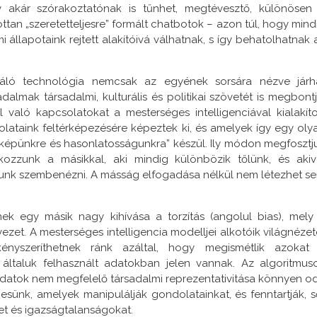
 akár szórakoztatónak is tűnhet, megtévesztő, különösen
tan „szeretetteljesre” formált chatbotok – azon túl, hogy mind
 állapotaink rejtett alakítóivá válhatnak, s így behatolhatnak 
ználó technológia nemcsak az egyének sorsára nézve járh
lmak társadalmi, kulturális és politikai szövetét is megbontj
való kapcsolatokat a mesterséges intelligenciával kialakíto
olataink feltérképezésére képeztek ki, és amelyek így egy oly
 képünkre és hasonlatosságunkra” készül. Ily módon megfosztj
ozzunk a másikkal, aki mindig különbözik tőlünk, és akiv
nunk szembenézni. A másság elfogadása nélkül nem létezhet s
k egy másik nagy kihívása a torzítás (angolul bias), mely
ezet. A mesterséges intelligencia modelljei alkotóik világnézet
ényszeríthetnek ránk azáltal, hogy megismétlik azokat
z általuk felhasznált adatokban jelen vannak. Az algoritmus
adatok nem megfelelő társadalmi reprezentativitása könnyen o
sünk, amelyek manipulálják gondolatainkat, és fenntartják, s
et és igazságtalanságokat.