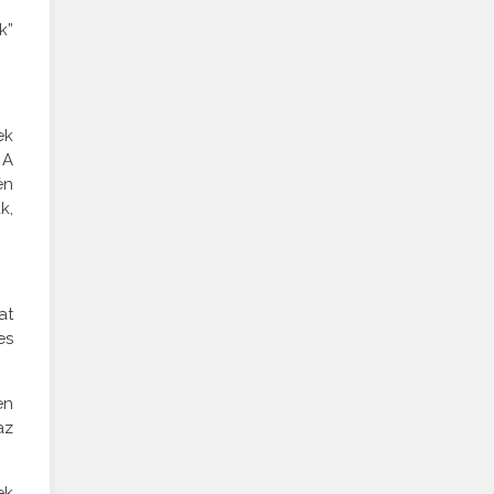
k”
ek
 A
én
k,
at
es
en
az
ek