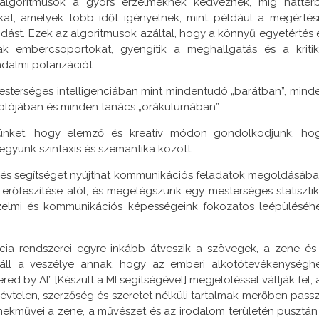
 algoritmusok a gyors érzelmeknek kedveznek, míg háttér
kat, amelyek több időt igényelnek, mint például a megértés
odást. Ezek az algoritmusok azáltal, hogy a könnyű egyetértés 
 embercsoportokat, gyengítik a meghallgatás és a kritik
almi polarizációt.
 mesterséges intelligenciában mint mindentudó „barátban”, mind
olójában és minden tanács „orákulumában”.
ünket, hogy elemző és kreatív módon gondolkodjunk, ho
együnk szintaxis és szemantika között.
 és segítséget nyújthat kommunikációs feladatok megoldásába
rőfeszítése alól, és megelégszünk egy mesterséges statisztik
 érzelmi és kommunikációs képességeink fokozatos leépüléséh
cia rendszerei egyre inkább átveszik a szövegek, a zene és
fennáll a veszélye annak, hogy az emberi alkotótevékenységh
ed by AI” [Készült a MI segítségével] megjelöléssel váltják fel, 
telen, szerzőség és szeretet nélküli tartalmak merőben passz
emekművei a zene, a művészet és az irodalom területén pusztán