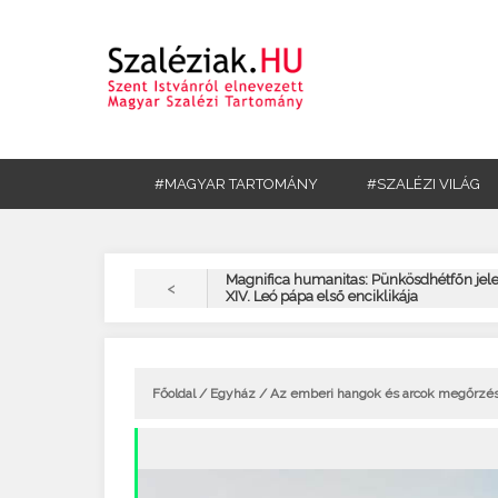
#MAGYAR TARTOMÁNY
#SZALÉZI VILÁG
Magnifica humanitas: Pünkösdhétfőn jel
<
XIV. Leó pápa első enciklikája
Főoldal
/
Egyház
/ Az emberi hangok és arcok megőrzése