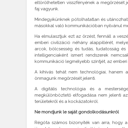
eltörölhetetlen visszfényének a megőrzését j
faj vagyunk.
Mindegyikünknek pótolhatatlan és utánozhatat
másokkal való kommunikációban nyilvánul m
Ha elmulasztjuk ezt az őrzést, fennáll a ves
emberi civilizáció néhány alappillérét, me
arcok, bölcsesség és tudás, tudatosság és 
intelligenciaként ismert rendszerek nemc
kommunikáció legmélyebb szintjét, az emberi s
A kihívás tehát nem technológiai, hanem 
önmagunk megőrzését jelenti.
A digitális technológia és a mesterséges
megkülönböztető elfogadása nem jelenti az
területekről és a kockázatokról.
Ne mondjunk le saját gondolkodásunkról
Régóta számos bizonyíték van arra, hogy 