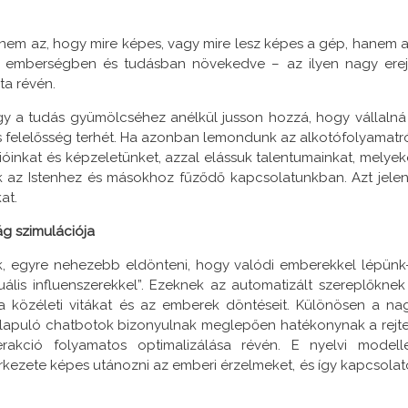
nem az, hogy mire képes, vagy mire lesz képes a gép, hanem a
– emberségben és tudásban növekedve – az ilyen nagy erej
ta révén.
ogy a tudás gyümölcséhez anélkül jusson hozzá, hogy vállalná
s felelősség terhét. Ha azonban lemondunk az alkotófolyamatró
ióinkat és képzeletünket, azzal elássuk talentumainkat, melyek
 az Istenhez és másokhoz fűződő kapcsolatunkban. Azt jelent
at.
ág szimulációja
ük, egyre nehezebb eldönteni, hogy valódi emberekkel lépünk
uális influenszerekkel”. Ezeknek az automatizált szereplőknek
a közéleti vitákat és az emberek döntéseit. Különösen a na
lapuló chatbotok bizonyulnak meglepően hatékonynak a rejte
erakció folyamatos optimalizálása révén. E nyelvi modell
kezete képes utánozni az emberi érzelmeket, és így kapcsolat