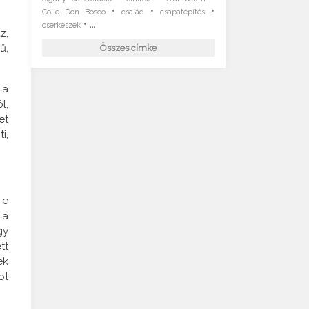
•
•
•
Colle Don Bosco
család
csapatépítés
• ...
cserkészek
z,
ű,
Összes címke
 a
l,
et
i,
-e
 a
gy
tt
ek
ot