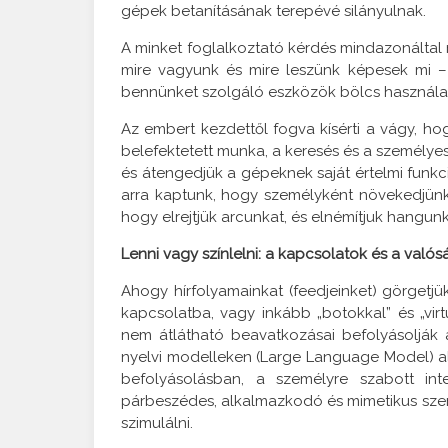
gépek betanításának terepévé silányulnak.
A minket foglalkoztató kérdés mindazonáltal 
mire vagyunk és mire leszünk képesek mi 
bennünket szolgáló eszközök bölcs használa
Az embert kezdettől fogva kísérti a vágy, h
belefektetett munka, a keresés és a személye
és átengedjük a gépeknek saját értelmi funkc
arra kaptunk, hogy személyként növekedjünk
hogy elrejtjük arcunkat, és elnémítjuk hangunk
Lenni vagy színlelni: a kapcsolatok és a valós
Ahogy hírfolyamainkat (feedjeinket) görgetj
kapcsolatba, vagy inkább „botokkal” és „virt
nem átlátható beavatkozásai befolyásolják 
nyelvi modelleken (Large Language Model) a
befolyásolásban, a személyre szabott int
párbeszédes, alkalmazkodó és mimetikus szer
szimulálni.