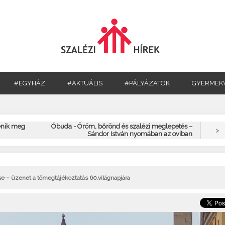
#EGYHÁZ
#AKTUÁLIS
#PÁLYÁZATOK
GYERMEK
enik meg
Óbuda - Öröm, bőrönd és szalézi meglepetés –
>
Sándor István nyomában az oviban
 – üzenet a tömegtájékoztatás 60.világnapjára