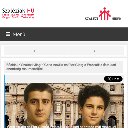
Menü
>
<
Főoldal
/
Szalézi világ
/ Carlo Acutis és Pier Giorgio Frassati: a fiatalkori
szentség mai modelljei
Carlo Acutis és Pier Giorgio Frassati: a fiatalkori szentség mai modelljei