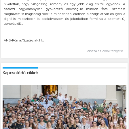
hivatottak, hogy világosság, remény és egy jobb világ építői legyenek. A
szalézi hagyományban gyökerező örökségük minden fiatal számára
meghívás: "A magasság felé!" a mindennapi életben, a szolgálatban és igen, a
digitális misszióban is, cselekvésben és jelenlétben formálva a szentek új
generációját.
ANS-Róma/Szaléziak.HU
Vissza az oldal tetejére
Kapcsolódó cikkek