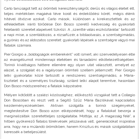
Carlo tanúságot tett az örömteli kereszténységről, derűs és világos életet élt,
teljes mértékben magáévá téve korát és érdeklődési körét, mégis élénk
hitével ötvözve azokat. Carlo mások, különösen a kirekesztettek és az
elfeledettek iránti törődése Don Bosco szerető kedvesség és gyakorlati
felebaráti szeretet alapelveit tükrözi. A „szentté válás eszköztárába” tartozott
a napi mise, a szentáldozás, a rózsafüzér, a bibliaolvasás, a szentségimádás,
a gyónás és az áldozatos szeretet: gyakorlati lépések a szentségre vágyó mai
fiatalok számára.
Pier Giorgio a „boldogságok embereként” volt ismert, aki szenvedélyesen élte
az evangéliumot mindennapi életében és társadalmi elkötelezettségében.
Torinói kiváltságos háttere ellenére egy olyan utat választott, amelyet az
alázat, a szolgálat és a ragályosan örömteli szellem jellemzett. Pier Giorgio
lelki gyakorlatai közé tartozott a rendszeres szentségimádás, a Mária-
tisztelet és a személyes tisztaság, szilárd lelki alapot teremtve, hasonlóan
Don Bosco módszereihez a fiatalok képzésére.
Mélyen kötődött a szalézi közösséghez, előkészítő vizsgákat tett a Collegio
Don Boscóban és részt vett a Segítő Szűz Mária Bazilikával kapcsolatos
kezdeményezésekben. Aktívan szolgálta a torinói szegényeket,
megtestesítve Don Bosco azon elképzelését, hogy a fiatalokat bevonja a
marginalizáltak szeretetteljes szolgálatába. Mottója, az „A magasság felé”, a
hitben gyökerező fiatalos törekvések jelszavává vált, generációkat inspirálva
arra, hogy ne a múlandó örömökben, hanem Krisztus és mások szolgálatában
keressék a beteljesülést.