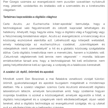
Pier Giorgio számára az evangelizáció nem pusztán szavakban nyilvánult
meg, jelenlét, szolidaritás és önátadás volt a szenvedés és a kirekesztés
világában.
Tartalmas kapcsolódás a digitális világhoz
Carlo Acutis, „az Eucharisztia kiber-apostola” bemutatja, hogy a
technológiával való fegyelmezett és célzott kapcsolat lehetséges és
hatékony. Ahelyett, hogy hagyta volna, hogy a digitális világ a függőség vagy
a felszínesség birodalmává váljon, Acutis az evangelizáció, a kíváncsiság és a
közösség eszközévé alakította azt. Létrehozott egy kiterjedt weboldalt,
amely katalogizálja az eucharisztikus csodákat, „számítógépek és
videojátékok iránti szenvedélyét” a hit és a globális közösség szolgálatába
állítva. Carlo digitális kreativitása nem a menekülés, hanem a küldetés volt:
„Célunknak végtelennek kell lennie, nem végesnek” – mondta, bölcsen
emlékeztetve társait arra, hogy a technológiának fel kell erősítenie, nem
pedig helyettesítenie kell az igazság, a szépség és a találkozás keresését.
A szalézi út: építő, örömteli és apostoli
Mindkét szent Don Boscónak a mai fiatalokra vonatkozó vízióját tükrözi:
örömöt, gyakorlatiasságot és apostoli buzgalom megélését a mindennapi
életben. Ma a szalézi világban számos Carlo Acutisról elnevezett digitális
laboratórium létezik, amelyek tanúskodnak arról, hogy szelleme hogyan
inspirálja továbbra is azokat a közösségeket, amelyek egyesítik a hitet, a
digitális készségeket és a szegények iránti elkötelezettséget: olyan valódi
tereket, ahol a digitális technológia az evangéliumot szolgálja, és új utakat
nyit az elköteleződés és a befogadás számára.