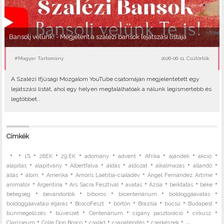
Bansolj velünk! - Megjelent a szalézi bansok lejátszási listája
#Magyar Tartomány
2026-06-11, Csütörtök
A Szalézi Ifjúsági Mozgalom YouTube csatornáján megjelentetett egy
lejátszási listát, ahol egy helyen megtalálhatóak a nálunk legismertebb és
legtöbbet..
Címkék
•
•
•
•
•
•
•
•
•
•
1%
28EK
29.EK
adomány
advent
Afrika
ajándék
akció
•
•
•
•
•
•
•
alapítás
alapítvány
Albertfalva
áldás
áldozat
alkalmazás
állandó
•
•
•
•
•
állás
álom
Amerika
Amoris Laetitia-családév
Ángel Fernández Artime
•
•
•
•
•
•
•
animátor
Argentína
Ars Sacra Fesztivál
avatás
Ázsia
beiktatás
béke
•
•
•
•
•
betegség
bevándorlók
bíboros
bicentenárium
boldoggáavatás
•
•
•
•
•
•
boldoggáavatási eljárás
BoscoFeszt
börtön
Brazília
búcsú
Budapest
•
•
•
•
•
bűnmegelőzés
bűvészet
Centenárium
cigány pasztoráció
cirkusz
•
•
•
•
• ...
Clarisseum
Colle Don Bosco
család
csapatépítés
cserkészek