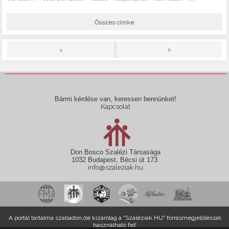
Összes címke
>
<
Bármi kérdése van, keressen bennünket!
Kapcsolat
Don Bosco Szalézi Társasága
1032 Budapest, Bécsi út 173.
info@szaleziak.hu
A portál tartalma szabadon,de kizárólag a "Szaléziak.HU" forrásmegjelöléssel
használható fel!