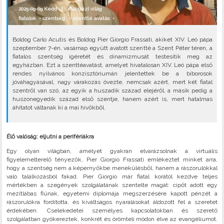
2025-09-09 Kedd |
#Szalézi világ
fiatalok
•
szentség
•
szentté avatás
•
Boldog Carlo Acutis és Boldog Pier Giorgio Frassati, akiket XIV. Leó pápa
szeptember 7-én, vasárnap együtt avatott szentté a Szent Péter téren, a
fiatalos szentség ígéretét és dinamizmusát testesítik meg az
egyházban. Ezt a szenttéavatást, amelyet hivatalosan XIV. Leó pápa első
rendes nyilvános konzisztóriumán jelentettek be a bíborosok
jóváhagyásával, nagy várakozás övezte, nemcsak azért, mert két fiatal
szentről van szó, az egyik a huszadik század elejéről, a másik pedig a
huszonegyedik század első szentje, hanem azért is, mert hatalmas
áhítatot váltanak ki a mai hívőkből.
Élő valóság: eljutni a perifériákra
Egy olyan világban, amelyet gyakran elvarázsolnak a virtuális
figyelemelterelő tényezők, Pier Giorgio Frassati emlékeztet minket arra,
hogy a szentség nem a képernyőkbe menekülésből, hanem a rászorulókkal
való találkozásból fakad. Pier Giorgio már fiatal korától kezdve teljes
mértékben a szegények szolgálatának szentelte magát: cipőt adott egy
mezítlábas fiúnak, egyetemi diplomája megszerzésére kapott pénzét a
rászorulókra fordította, és kiváltságos nyaralásokat áldozott fel a szeretet
érdekében. Cselekedetei személyes kapcsolatokban és szerető
szolgálatban gyökereztek, konkrét és örömteli módon élve az evangéliumot.