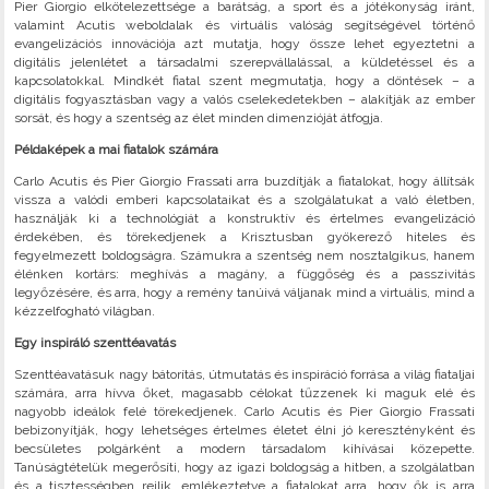
Pier Giorgio elkötelezettsége a barátság, a sport és a jótékonyság iránt,
valamint Acutis weboldalak és virtuális valóság segítségével történő
evangelizációs innovációja azt mutatja, hogy össze lehet egyeztetni a
digitális jelenlétet a társadalmi szerepvállalással, a küldetéssel és a
kapcsolatokkal. Mindkét fiatal szent megmutatja, hogy a döntések – a
digitális fogyasztásban vagy a valós cselekedetekben – alakítják az ember
sorsát, és hogy a szentség az élet minden dimenzióját átfogja.
Példaképek a mai fiatalok számára
Carlo Acutis és Pier Giorgio Frassati arra buzdítják a fiatalokat, hogy állítsák
vissza a valódi emberi kapcsolataikat és a szolgálatukat a való életben,
használják ki a technológiát a konstruktív és értelmes evangelizáció
érdekében, és törekedjenek a Krisztusban gyökerező hiteles és
fegyelmezett boldogságra. Számukra a szentség nem nosztalgikus, hanem
élénken kortárs: meghívás a magány, a függőség és a passzivitás
legyőzésére, és arra, hogy a remény tanúivá váljanak mind a virtuális, mind a
kézzelfogható világban.
Egy inspiráló szenttéavatás
Szenttéavatásuk nagy bátorítás, útmutatás és inspiráció forrása a világ fiataljai
számára, arra hívva őket, magasabb célokat tűzzenek ki maguk elé és
nagyobb ideálok felé törekedjenek. Carlo Acutis és Pier Giorgio Frassati
bebizonyítják, hogy lehetséges értelmes életet élni jó keresztényként és
becsületes polgárként a modern társadalom kihívásai közepette.
Tanúságtételük megerősíti, hogy az igazi boldogság a hitben, a szolgálatban
és a tisztességben rejlik, emlékeztetve a fiatalokat arra, hogy ők is arra