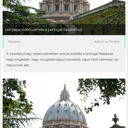
Leó pápa videóüzenete a portugál fiatalokhoz
#Egyház
2026-07-31, Péntek
A Szentatya egy videóüzenetben arra buzdította a portugál fiatalokat,
hogy engedjék, hogy nyugtalanságuk közelebb vigye őket Istenhez, és
helyezzék elé..