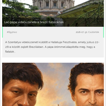
Leó pápa videóüzenete a brazil fiataloknak
#Egyház
2026-07-30, Csütörtök
A Szentatya videóüzenet küldött a Halleluja Fesztiválra, amely július 22-
26-a között zajlott Brazíliában. A pápa örömmel állapította meg, hogy a
fiatalok..