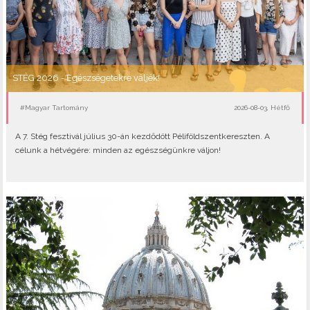
STÉG 2026 - Egészségetekre váljék!
#Magyar Tartomány
2026-08-03, Hétfő
A 7. Stég fesztivál július 30-án kezdődött Péliföldszentkereszten. A
célunk a hétvégére: minden az egészségünkre váljon!