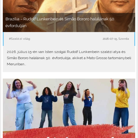
Brazília – Rudolf Lunkenbein és Simão Bororo halálának 50.
évfordulján
#Szalézi világ
2026-07-15, Szerda
2026. július 15-én van Isten szolgái Rudolf Lunkenbein szalézi atya és
Simão Bororo halálának 50. évfordulója, akiket a Mato Grosso tartománybeli
Meruriban..