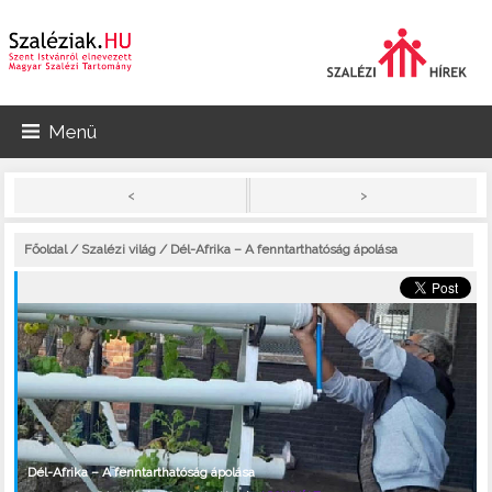
Menü
>
<
Főoldal
/
Szalézi világ
/ Dél-Afrika – A fenntarthatóság ápolása
Dél-Afrika – A fenntarthatóság ápolása