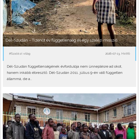
Dél-Szudán – Tizenöt év függetlenség és egy szalézi misszió
#Szalézi világ
2026-07-13, Hétfő
Dél-Szudán függetlenségének évfordulója nem ünneplésre ad okot,
hanem inkább ébresztő. Dél-Szudán 2011. július 9-én vált független
állammá, de a..