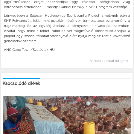
együttműködés erejét hasznosítják egy zöldebb, befogadóbb világ
létrehozása érdekében” – mondja Gabriel Hamuy, a NEET program vezetője.
Lényegében a Salesian Hydroponics Eco Ubuntu Project, amelynek élén a
SIYP Fokváros áll, több, mint pusztán növények termesztése; ez a remény, a
rugalmasság és az egység ápolása a környezeti kihívásokkal szemben.
Azáltal, hogy mind a földet, mind az azt megművelő embereket ápolják, a
projekt egy szebb, fenntarthatóbb jövő előtt nyitja meg az utat a következő
generációk számára.
ANS-Cape Town/Szaléziak.HU
Vissza az oldal tetejére
Kapcsolódó cikkek