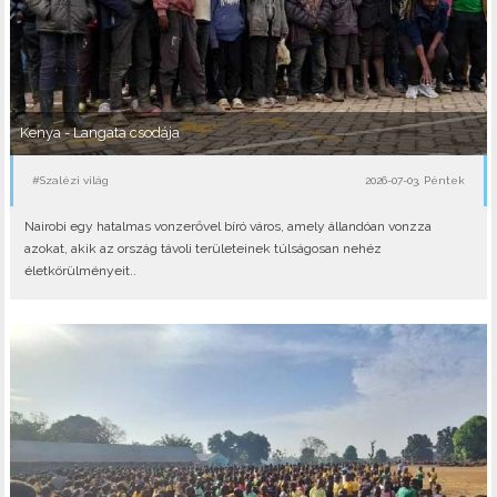
Kenya - Langata csodája
#Szalézi világ
2026-07-03, Péntek
Nairobi egy hatalmas vonzerővel bíró város, amely állandóan vonzza
azokat, akik az ország távoli területeinek túlságosan nehéz
életkörülményeit..