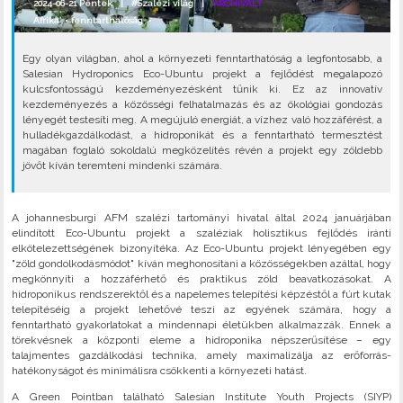
2024-06-21 Péntek |
#Szalézi világ
|
ARCHIVÁLT
Afrika
•
fenntarthatóság
•
Egy olyan világban, ahol a környezeti fenntarthatóság a legfontosabb, a
Salesian Hydroponics Eco-Ubuntu projekt a fejlődést megalapozó
kulcsfontosságú kezdeményezésként tűnik ki. Ez az innovatív
kezdeményezés a közösségi felhatalmazás és az ökológiai gondozás
lényegét testesíti meg. A megújuló energiát, a vízhez való hozzáférést, a
hulladékgazdálkodást, a hidroponikát és a fenntartható termesztést
magában foglaló sokoldalú megközelítés révén a projekt egy zöldebb
jövőt kíván teremteni mindenki számára.
A johannesburgi AFM szalézi tartományi hivatal által 2024 januárjában
elindított Eco-Ubuntu projekt a szaléziak holisztikus fejlődés iránti
elkötelezettségének bizonyítéka. Az Eco-Ubuntu projekt lényegében egy
"zöld gondolkodásmódot" kíván meghonosítani a közösségekben azáltal, hogy
megkönnyíti a hozzáférhető és praktikus zöld beavatkozásokat. A
hidroponikus rendszerektől és a napelemes telepítési képzéstől a fúrt kutak
telepítéséig a projekt lehetővé teszi az egyének számára, hogy a
fenntartható gyakorlatokat a mindennapi életükben alkalmazzák. Ennek a
törekvésnek a központi eleme a hidroponika népszerűsítése – egy
talajmentes gazdálkodási technika, amely maximalizálja az erőforrás-
hatékonyságot és minimálisra csökkenti a környezeti hatást.
A Green Pointban található Salesian Institute Youth Projects (SIYP)