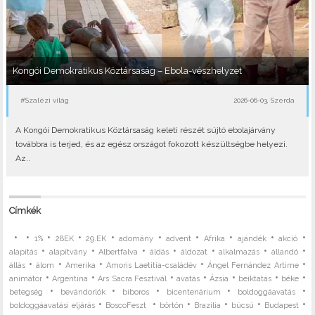
Kongói Demokratikus Köztársaság – Ebola-vészhelyzet
#Szalézi világ
2026-06-03, Szerda
A Kongói Demokratikus Köztársaság keleti részét sújtó ebolajárvány
továbbra is terjed, és az egész országot fokozott készültségbe helyezi.
Az..
Címkék
•
•
•
•
•
•
•
•
•
•
1%
28EK
29.EK
adomány
advent
Afrika
ajándék
akció
•
•
•
•
•
•
•
alapítás
alapítvány
Albertfalva
áldás
áldozat
alkalmazás
állandó
•
•
•
•
•
állás
álom
Amerika
Amoris Laetitia-családév
Ángel Fernández Artime
•
•
•
•
•
•
•
animátor
Argentína
Ars Sacra Fesztivál
avatás
Ázsia
beiktatás
béke
•
•
•
•
•
betegség
bevándorlók
bíboros
bicentenárium
boldoggáavatás
•
•
•
•
•
•
boldoggáavatási eljárás
BoscoFeszt
börtön
Brazília
búcsú
Budapest