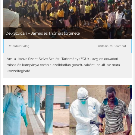
Dél-Szudán – James és Thomas története
#Szalézi világ
2026-06-20, Szombat
Ami a Jézus Szent Szíve Szalézi Tartomány (ECU) 2025-ös ecuadori
missziós kampánya során a szolidaritás gesztusaként indult, az mára
kézzelfogható..