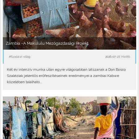
Zambia –A Makululu Mezőgazdasági Projekt
#Szalézi világ
2026-07-27, Hétfő
Két év intenzív munka után egyre világosabban látszanak a Don Bosco
Szaléziak jelentős erőfeszítéseinek eredményei a zambiai Kabwe
közelében található..