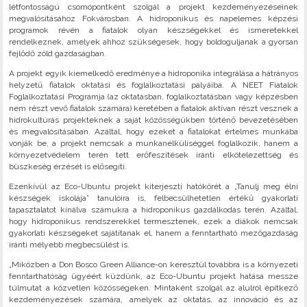
létfontosságú csomópontként szolgál a projekt kezdeményezéseinek
megvalósításához Fokvárosban. A hidroponikus és napelemes képzési
programok révén a fiatalok olyan készségekkel és ismeretekkel
rendelkeznek, amelyek ahhoz szükségesek, hogy boldoguljanak a gyorsan
fejlődő zöld gazdaságban.
A projekt egyik kiemelkedő eredménye a hidroponika integrálása a hátrányos
helyzetű fiatalok oktatási és foglalkoztatási pályáiba. A NEET Fiatalok
Foglalkoztatási Programja (az oktatásban, foglalkoztatásban vagy képzésben
nem részt vevő fiatalok számára) keretében a fiatalok aktívan részt vesznek a
hidrokultúrás projekteknek a saját közösségükben történő bevezetésében
és megvalósításában. Azáltal, hogy ezeket a fiatalokat értelmes munkába
vonják be, a projekt nemcsak a munkanélküliséggel foglalkozik, hanem a
környezetvédelem terén tett erőfeszítések iránti elkötelezettség és
büszkeség érzését is elősegíti.
Ezenkívül az Eco-Ubuntu projekt kiterjeszti hatókörét a „Tanulj meg élni
készségek iskolája” tanulóira is, felbecsülhetetlen értékű gyakorlati
tapasztalatot kínálva számukra a hidroponikus gazdálkodás terén. Azáltal,
hogy hidroponikus rendszerekkel termesztenek, ezek a diákok nemcsak
gyakorlati készségeket sajátítanak el, hanem a fenntartható mezőgazdaság
iránti mélyebb megbecsülést is.
„Miközben a Don Bosco Green Alliance-on keresztül továbbra is a környezeti
fenntarthatóság ügyéért küzdünk, az Eco-Ubuntu projekt hatása messze
túlmutat a közvetlen közösségeken. Mintaként szolgál az alulról építkező
kezdeményezések számára, amelyek az oktatás, az innováció és az