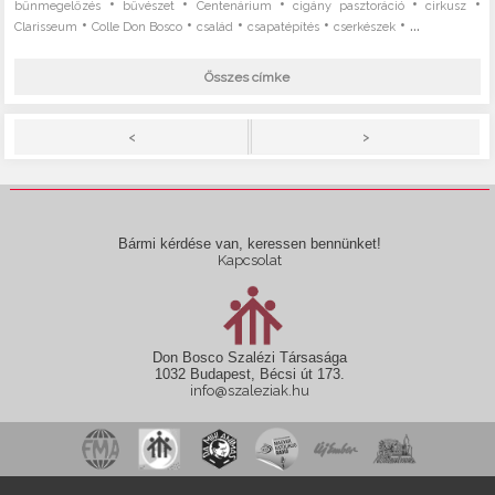
•
•
•
•
•
bűnmegelőzés
bűvészet
Centenárium
cigány pasztoráció
cirkusz
•
•
•
•
• ...
Clarisseum
Colle Don Bosco
család
csapatépítés
cserkészek
Összes címke
>
<
Bármi kérdése van, keressen bennünket!
Kapcsolat
Don Bosco Szalézi Társasága
1032 Budapest, Bécsi út 173.
info@szaleziak.hu