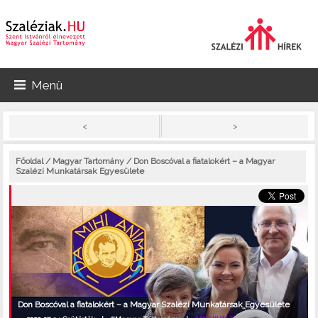
Menü
>
<
Főoldal
/
Magyar Tartomány
/ Don Boscóval a fiatalokért – a Magyar
Szalézi Munkatársak Egyesülete
Don Boscóval a fiatalokért – a Magyar Szalézi Munkatársak Egyesülete