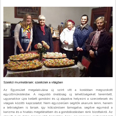
Szalézi munkatársak: szaléziak a világban
Az Egyesület megalakulása új színt vitt a korábban megszokott
együttműködésbe. A nagyobb önállóság új lehetőségeket teremtett,
ugyanakkor újra kellett gondolni és új alapokra helyezni a szerzetesek és
világiak közötti kapcsolatot. Nem egyszerűen segítők akarunk lenni, hanem
a lelkiségben is társak, így kölcsönösen támogatva, segítve egymást a
karizma és a hivatás megélésében és a gondolkodásban ránk bízottakról. Az