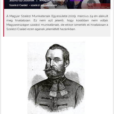
2022-07-14 Csütörtök |
#Magyar Tartomány
|
ARCHIVÁLT
Szalézi Család
•
szalézi munkatársak
•
A Magyar Szalézi Munkatársak Egyesülete 2009. március 24-én alakult
meg hivatalosan. Ez nem azt jelenti, hogy korábban nem voltak
Magyarországon szalézi munkatársak, de ekkor ismerték el hivatalosan a
Szalézi Család ezen ágának jelenlétét hazánkban.