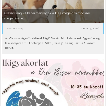
Olaszország - A kánai menyegző kulcs a megelőző módszer
megértéséhez
#Szalézi világ
2026-08-03, Hétfő
Az Olaszország–Közel-Kelet Régió Szalézi Munkatársainak Egyesülete 5.
találkozójára a múlt hétvégén, 2026. július 31. és augusztus 2. között
került..