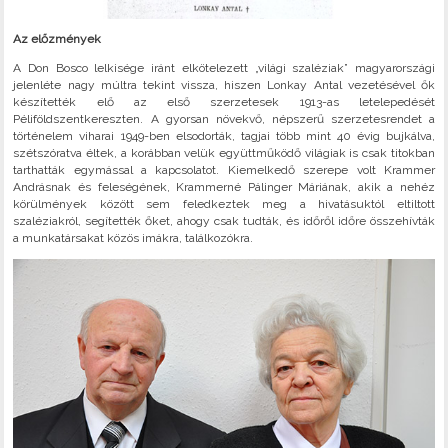
Az előzmények
A Don Bosco lelkisége iránt elkötelezett „világi szaléziak” magyarországi
jelenléte nagy múltra tekint vissza, hiszen Lonkay Antal vezetésével ők
készítették elő az első szerzetesek 1913-as letelepedését
Péliföldszentkereszten. A gyorsan növekvő, népszerű szerzetesrendet a
történelem viharai 1949-ben elsodorták, tagjai több mint 40 évig bujkálva,
szétszóratva éltek, a korábban velük együttműködő világiak is csak titokban
tarthatták egymással a kapcsolatot. Kiemelkedő szerepe volt Krammer
Andrásnak és feleségének, Krammerné Pálinger Máriának, akik a nehéz
körülmények között sem feledkeztek meg a hivatásuktól eltiltott
szaléziakról, segítették őket, ahogy csak tudták, és időről időre összehívták
a munkatársakat közös imákra, találkozókra.