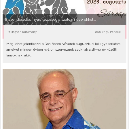
Elcsendesedés, nyár, közösség a szalézi nővérekkel...
#Magyar Tartomány
2026-07-31, Péntek
Még lehet jelentkezni a Don Bosco Nővérek augusztusi lelkigyakorlatára,
amelyet minden évben nyáron szerveznek azoknak a 18–30 év közötti
lányoknak, akik..