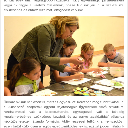
elmúlt évek talán legnagyobb hozadéka, hogy egyenrangú partnerekként
vagyunk tagjai a Szalézi Családnak, hozzá tudunk járulni a szalézi mű
épüléséhez és ehhez bizalmat, elfogadást kapunk.
Örömre okunk van azért is, mert az egyesületi keretben meg tudott valósulni
a különböző csoportok egyéni sajátosságait figyelembe vevő struktúra,
rendszeressé vált a kapcsolattartás, egységessé vált a lelkiség
megismeréséhez szükséges kezdeti, és az egyre „szalézibbá” váláshoz
nélkülözhetetlen állandó formáció. Aktív részesei lettünk a nemzetközi,
ezen belül különösen a régiós együttműködésnek is, ezáltal jobban rálátunk