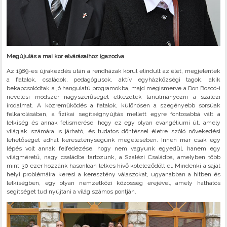
Megújulás a mai kor elvárásaihoz igazodva
Az 1989-es újrakezdés után a rendházak körül elindult az élet, megjelentek
a fiatalok, családok, pedagógusok, aktív egyházközségi tagok, akik
bekapcsolódtak a jó hangulatú programokba, majd megismerve a Don Boscó-i
nevelési módszer nagyszerűségét elkezdték tanulmányozni a szalézi
irodalmat. A közreműködés a fiatalok, különösen a szegényebb sorsúak
felkarolásában, a fizikai segítségnyújtás mellett egyre fontosabbá vált a
lelkiség és annak felismerése, hogy ez egy olyan evangéliumi út, amely
világiak számára is járható, és tudatos döntéssel életre szóló növekedési
lehetőséget adhat kereszténységünk megélésében. Innen már csak egy
lépés volt annak felfedezése, hogy nem vagyunk egyedül, hanem egy
világméretű, nagy családba tartozunk, a Szalézi Családba, amelyben több
mint 30 ezer hozzánk hasonlóan lelkes hívő köteleződött el. Mindenki a saját
helyi problémáira keresi a keresztény válaszokat, ugyanabban a hitben és
lelkiségben, egy olyan nemzetközi közösség erejével, amely hathatós
segítséget tud nyújtani a világ számos pontján.