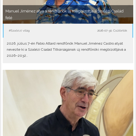
Manuel Jiménez atya a rendfőnök új megbízottja a Szalézi Család
felé
#Szalézi világ
2026-07-30, Csütörtök
2026. július 7-én Fabio Attard rendfőnök Manuel Jiménez Castro atyát
nevezte ki a Szalézi Család Titkárságának új rendfőnöki megbízottjává a
2026–2032..