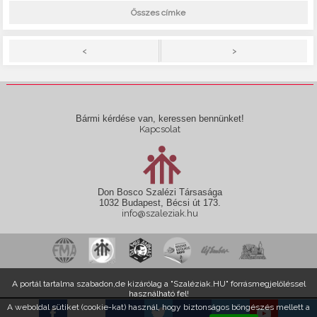
Összes címke
>
<
Bármi kérdése van, keressen bennünket!
Kapcsolat
Don Bosco Szalézi Társasága
1032 Budapest, Bécsi út 173.
info@szaleziak.hu
A portál tartalma szabadon,de kizárólag a "Szaléziak.HU" forrásmegjelöléssel
használható fel!
A weboldal sütiket (cookie-kat) használ, hogy biztonságos böngészés mellett a