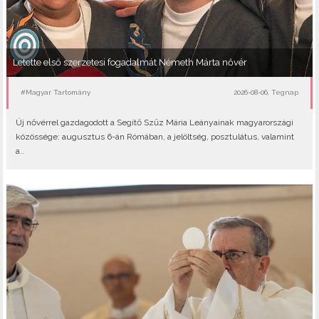
Letette első szerzetesi fogadalmát Németh Márta nővér
#Magyar Tartomány
2026-08-06, Tegnap
Új nővérrel gazdagodott a Segítő Szűz Mária Leányainak magyarországi
közössége: augusztus 6-án Rómában, a jelöltség, posztulátus, valamint
a..