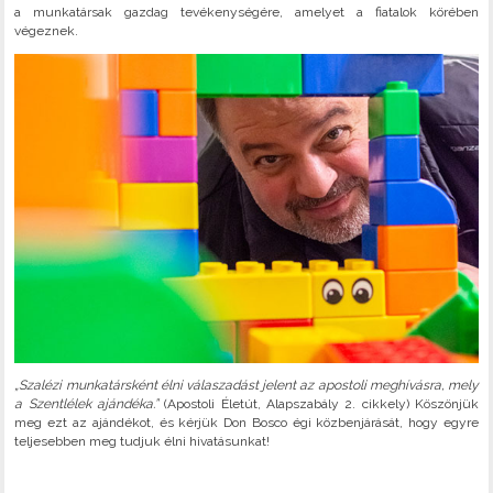
a munkatársak gazdag tevékenységére, amelyet a fiatalok körében
végeznek.
„Szalézi munkatársként élni válaszadást jelent az apostoli meghívásra, mely
a Szentlélek ajándéka.”
(Apostoli Életút, Alapszabály 2. cikkely) Köszönjük
meg ezt az ajándékot, és kérjük Don Bosco égi közbenjárását, hogy egyre
teljesebben meg tudjuk élni hivatásunkat!