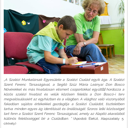
„A Szalézi Munkatársak Egyesülete a Szalézi Család egyik ága. A Szalézi
Szent Ferenc Társaságával, a Segítő Szűz Mária Leányai Don Bosco
Nővérekkel és más hivatalosan elismert csoportokkal együtt
[1]
hordozza a
közös szalézi hivatást és velük közösen felelős a Don Boscó-i terv
megvalósulásáért az egyházban és a világban. A világhoz való viszonyából
fakadóan sajátos értékekkel gazdagítja a Szalézi Családot, tiszteletben
tartva minden egyes ág identitását és önállóságát. Szoros lelki közösséget
tart fenn a Szalézi Szent Ferenc Társaságával, amely az Alapító akaratából
különös felelősséggel bír a Családban. ”
(Apostoli Életút, Alapszabály 5.
cikkely)