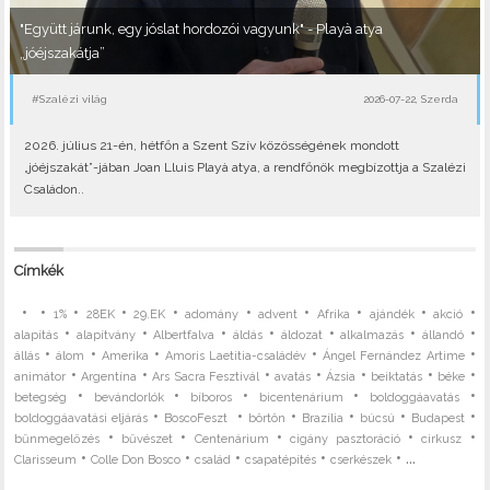
"Együtt járunk, egy jóslat hordozói vagyunk" - Playà atya
„jóéjszakátja”
#Szalézi világ
2026-07-22, Szerda
2026. július 21-én, hétfőn a Szent Szív közösségének mondott
„jóéjszakát”-jában Joan Lluis Playà atya, a rendfőnök megbízottja a Szalézi
Családon..
Címkék
•
•
•
•
•
•
•
•
•
•
1%
28EK
29.EK
adomány
advent
Afrika
ajándék
akció
•
•
•
•
•
•
•
alapítás
alapítvány
Albertfalva
áldás
áldozat
alkalmazás
állandó
•
•
•
•
•
állás
álom
Amerika
Amoris Laetitia-családév
Ángel Fernández Artime
•
•
•
•
•
•
•
animátor
Argentína
Ars Sacra Fesztivál
avatás
Ázsia
beiktatás
béke
•
•
•
•
•
betegség
bevándorlók
bíboros
bicentenárium
boldoggáavatás
•
•
•
•
•
•
boldoggáavatási eljárás
BoscoFeszt
börtön
Brazília
búcsú
Budapest
•
•
•
•
•
bűnmegelőzés
bűvészet
Centenárium
cigány pasztoráció
cirkusz
•
•
•
•
• ...
Clarisseum
Colle Don Bosco
család
csapatépítés
cserkészek