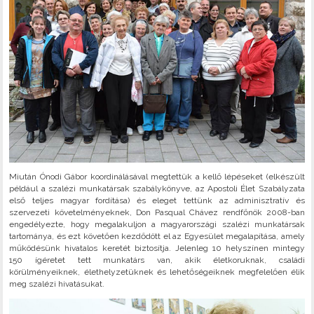
Miután Ónodi Gábor koordinálásával megtettük a kellő lépéseket (elkészült
például a szalézi munkatársak szabálykönyve, az Apostoli Élet Szabályzata
első teljes magyar fordítása) és eleget tettünk az adminisztratív és
szervezeti követelményeknek, Don Pasqual Chávez rendfőnök 2008-ban
engedélyezte, hogy megalakuljon a magyarországi szalézi munkatársak
tartománya, és ezt követően kezdődött el az Egyesület megalapítása, amely
működésünk hivatalos keretét biztosítja. Jelenleg 10 helyszínen mintegy
150 ígéretet tett munkatárs van, akik életkoruknak, családi
körülményeiknek, élethelyzetüknek és lehetőségeiknek megfelelően élik
meg szalézi hivatásukat.