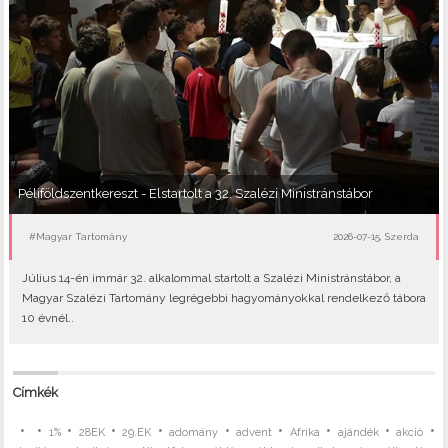
Péliföldszentkereszt - Elstartolt a 32. Szalézi Ministránstábor
#Magyar Tartomány
2026-07-15, Szerda
Július 14-én immár 32. alkalommal startolt a Szalézi Ministránstábor, a
Magyar Szalézi Tartomány legrégebbi hagyományokkal rendelkező tábora
10 évnél..
Címkék
•
•
•
•
•
•
•
•
•
•
1%
28EK
29.EK
adomány
advent
Afrika
ajándék
akció