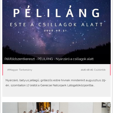
Péliföldszentkereszt - PÉLILÁNG - Nyárzáró a csillagok alatt
#Magyar Tartomány
2026-08-06, Csütörtök
Nyárzáró, batyus jellegű, grillezős estre hívnak mindenkit augusztus 29-
én, szombaton 17 órától a Gerecse Natúrpark Látogatóközpontba..