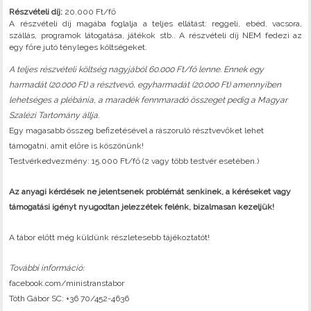
Részvételi díj:
20.000 Ft/fő
A részvételi díj magába foglalja a teljes ellátást: reggeli, ebéd, vacsora,
szállás, programok látogatása, játékok stb.. A részvételi díj NEM fedezi az
egy főre jutó tényleges költségeket.
A teljes részvételi költség nagyjából 60.000 Ft/fő lenne. Ennek egy
harmadát (20.000 Ft) a résztvevő, egyharmadát (20.000 Ft) amennyiben
lehetséges a plébánia, a maradék fennmaradó összeget pedig a Magyar
Szalézi Tartomány állja.
Egy magasabb összeg befizetésével a rászoruló résztvevőket lehet
támogatni, amit előre is köszönünk!
Testvérkedvezmény: 15.000 Ft/fő (2 vagy több testvér esetében.)
Az anyagi kérdések ne jelentsenek problémát senkinek, a kéréseket vagy
támogatási igényt nyugodtan jelezzétek felénk, bizalmasan kezeljük!
A tábor előtt még küldünk részletesebb tájékoztatót!
További információ:
facebook.com/ministranstabor
Tóth Gábor SC: +36 70/452-4636