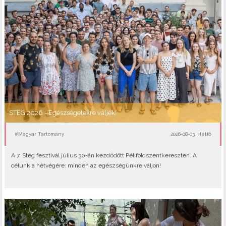
STÉG 2026 - Egészségetekre váljék!
#Magyar Tartomány
2026-08-03, Hétfő
A 7. Stég fesztivál július 30-án kezdődött Péliföldszentkereszten. A
célunk a hétvégére: minden az egészségünkre váljon!