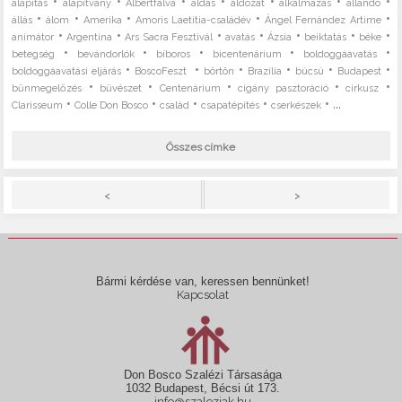
•
•
•
•
•
•
•
alapítás
alapítvány
Albertfalva
áldás
áldozat
alkalmazás
állandó
•
•
•
•
•
állás
álom
Amerika
Amoris Laetitia-családév
Ángel Fernández Artime
•
•
•
•
•
•
•
animátor
Argentína
Ars Sacra Fesztivál
avatás
Ázsia
beiktatás
béke
•
•
•
•
•
betegség
bevándorlók
bíboros
bicentenárium
boldoggáavatás
•
•
•
•
•
•
boldoggáavatási eljárás
BoscoFeszt
börtön
Brazília
búcsú
Budapest
•
•
•
•
•
bűnmegelőzés
bűvészet
Centenárium
cigány pasztoráció
cirkusz
•
•
•
•
• ...
Clarisseum
Colle Don Bosco
család
csapatépítés
cserkészek
Összes címke
>
<
Bármi kérdése van, keressen bennünket!
Kapcsolat
Don Bosco Szalézi Társasága
1032 Budapest, Bécsi út 173.
info@szaleziak.hu