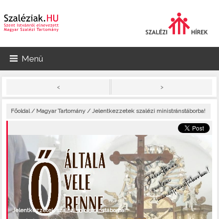
Menü
>
<
Főoldal
/
Magyar Tartomány
/ Jelentkezzetek szalézi ministránstáborba!
Jelentkezzetek szalézi ministránstáborba!