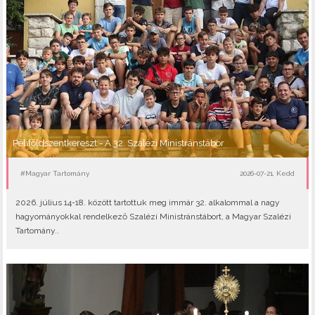
Péliföldszentkereszt - A 32. Szalézi Ministránstábor
#Magyar Tartomány
2026-07-21, Kedd
2026. július 14-18. között tartottuk meg immár 32. alkalommal a nagy
hagyományokkal rendelkező Szalézi Ministránstábort, a Magyar Szalézi
Tartomány..