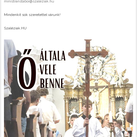
ministranstabor@szaleziak.hu
Mindenkit sok szeretettel várunk!
Szaléziak.HU