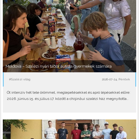
Moldova – Szalézi nyári tábor autista gyermekek számára
#Szalézi világ
2026-07-24, Péntek
Öt intenzív hét tele örömmel, meglepetésekkel és apró lépésekkel előre:
2026. június 15. és július 17. között a chişinăui szalézi ház megnyitotta..