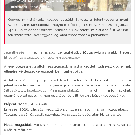
2026-06-08 Hétfő |
#Magyar Tartomány
|
KIEMELT
ministráns
•
tábor
•
nyár
•
Kedves ministránsok, kedves szülők! Elindult a jelentkezés a nyári
Szalézi Ministránstáborra, melynek időpontja és helyszíne: 2026. július
14-18. Péliföldszentkereszt. Minden 10 év feletti ministráns fiút várunk
sok szeretettel, akár egyénileg, akár csoportosan a plébániáról.
Jelentkezés
: minél hamarabb, de legkésőbb
július 5-ig
az alábbi linken:
https://hivatas.szaleziak.hu/#ministranstabor
A jelentkezésnél találtok részletesebb leírást a kezdeti tudnivalókról, ennek
ellenére kérdéssel keressetek bennünket bátran!
A tábor előtt még egy részletesebb információt küldünk e-mailen a
jelentkezetteknek, addig is javasoljuk követni facebookon a tábor oldalát
(
https://www.facebook.com/ministranstabor
), ahol információkat,
eseményeket osztunk meg és a táborról is itt fogunk képekkel beszámolni.
Időpont:
2026. július 14-18.
Érkezés: 2026. július 14. kedd, 12 óráig! (Ezen a napon már van közös ebéd).
Távozás: 2026. július 18. szombat. (Hazautazás ebéd után kb. 14.00-tól)
Hozz magaddal:
Hálózsákot, ministránsruhát, túrázásra alkalmas ruhát és
cipőt, fürdőruhát.