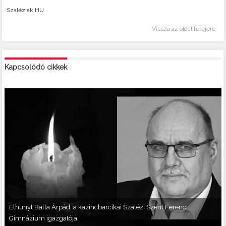
Szaléziak.HU
Vissza az oldal tetejére
Kapcsolódó cikkek
Elhunyt Balla Árpád, a kazincbarcikai Szalézi Szent Ferenc
Gimnázium igazgatója