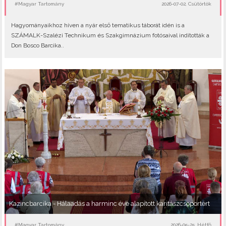
#Magyar Tartomány
2026-07-02, Csütörtök
Hagyományaikhoz híven a nyár első tematikus táborát idén is a
SZÁMALK-Szalézi Technikum és Szakgimnázium fotósaival indították a
Don Bosco Barcika..
Kazincbarcika - Hálaadás a harminc éve alapított karitászcsoportért
#Magyar Tartomány
2026-05-25, Hétfő