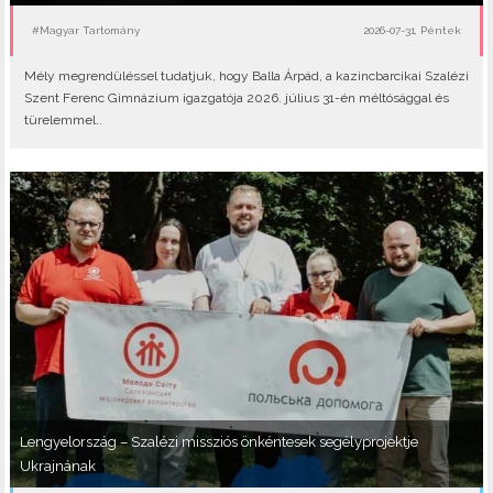
#Magyar Tartomány
2026-07-31, Péntek
Mély megrendüléssel tudatjuk, hogy Balla Árpád, a kazincbarcikai Szalézi
Szent Ferenc Gimnázium igazgatója 2026. július 31-én méltósággal és
türelemmel..
Lengyelország – Szalézi missziós önkéntesek segélyprojektje
Ukrajnának