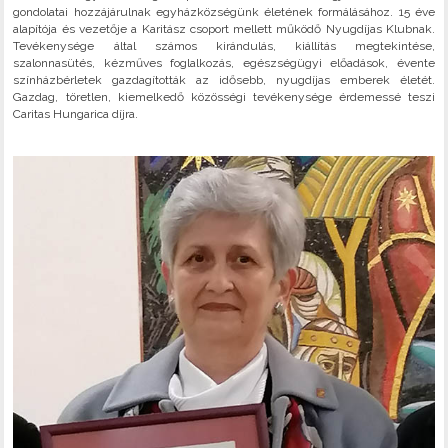
gondolatai hozzájárulnak egyházközségünk életének formálásához. 15 éve
alapítója és vezetője a Karitász csoport mellett működő Nyugdíjas Klubnak.
Tevékenysége által számos kirándulás, kiállítás megtekintése,
szalonnasütés, kézműves foglalkozás, egészségügyi előadások, évente
színházbérletek gazdagították az idősebb, nyugdíjas emberek életét.
Gazdag, töretlen, kiemelkedő közösségi tevékenysége érdemessé teszi
Caritas Hungarica díjra.