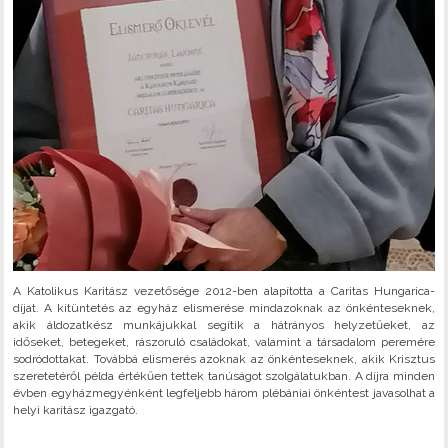
A Katolikus Karitász vezetősége 2012-ben alapította a Caritas Hungarica-
díjat. A kitüntetés az egyház elismerése mindazoknak az önkénteseknek,
akik áldozatkész munkájukkal segítik a hátrányos helyzetűeket, az
időseket, betegeket, rászoruló családokat, valamint a társadalom peremére
sodródottakat. Továbbá elismerés azoknak az önkénteseknek, akik Krisztus
szeretetéről példa értékűen tettek tanúságot szolgálatukban. A díjra minden
évben egyházmegyénként legfeljebb három plébániai önkéntest javasolhat a
helyi karitász igazgató.