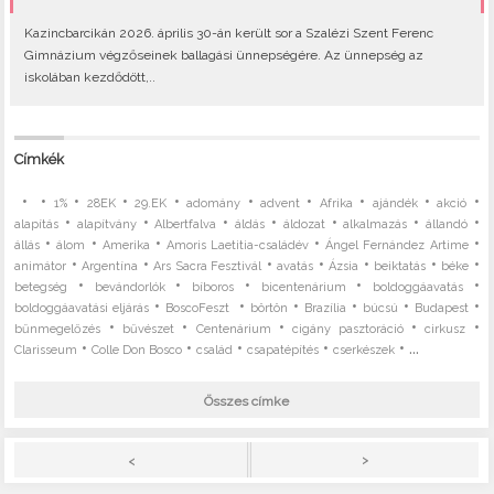
Kazincbarcikán 2026. április 30-án került sor a Szalézi Szent Ferenc
Gimnázium végzőseinek ballagási ünnepségére. Az ünnepség az
iskolában kezdődött,..
Címkék
•
•
•
•
•
•
•
•
•
•
1%
28EK
29.EK
adomány
advent
Afrika
ajándék
akció
•
•
•
•
•
•
•
alapítás
alapítvány
Albertfalva
áldás
áldozat
alkalmazás
állandó
•
•
•
•
•
állás
álom
Amerika
Amoris Laetitia-családév
Ángel Fernández Artime
•
•
•
•
•
•
•
animátor
Argentína
Ars Sacra Fesztivál
avatás
Ázsia
beiktatás
béke
•
•
•
•
•
betegség
bevándorlók
bíboros
bicentenárium
boldoggáavatás
•
•
•
•
•
•
boldoggáavatási eljárás
BoscoFeszt
börtön
Brazília
búcsú
Budapest
•
•
•
•
•
bűnmegelőzés
bűvészet
Centenárium
cigány pasztoráció
cirkusz
•
•
•
•
• ...
Clarisseum
Colle Don Bosco
család
csapatépítés
cserkészek
Összes címke
>
<