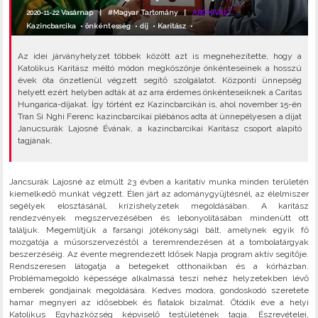
2020-11-22 Vasárnap |
#Magyar Tartomány
|
ARCHIVÁLT
Kazincbarcika
•
önkéntesség
•
díj
•
Karitász
•
Az idei járványhelyzet többek között azt is megnehezítette, hogy a
Katolikus Karitász méltó módon megköszönje önkénteseinek a hosszú
évek óta önzetlenül végzett segítő szolgálatot. Központi ünnepség
helyett ezért helyben adták át az arra érdemes önkénteseiknek a Caritas
Hungarica-díjakat. Így történt ez Kazincbarcikán is, ahol november 15-én
Tran Si Nghi Ferenc kazincbarcikai plébános adta át ünnepélyesen a díjat
Janucsurák Lajosné Évának, a kazincbarcikai Karitász csoport alapító
tagjának.
Jancsurák Lajosné az elmúlt 23 évben a karitatív munka minden területén
kiemelkedő munkát végzett. Élen járt az adománygyűjtésnél, az élelmiszer
segélyek elosztásánál, krízishelyzetek megoldásában. A karitász
rendezvények megszervezésében és lebonyolításában mindenütt ott
találjuk. Megemlítjük a farsangi jótékonysági bált, amelynek egyik fő
mozgatója a műsorszervezéstől a teremrendezésen át a tombolatárgyak
beszerzéséig. Az évente megrendezett Idősek Napja program aktív segítője.
Rendszeresen látogatja a betegeket otthonaikban és a kórházban.
Problémamegoldó képessége alkalmassá teszi nehéz helyzetekben lévő
emberek gondjainak megoldására. Kedves modora, gondoskodó szeretete
hamar megnyeri az idősebbek és fiatalok bizalmát. Ötödik éve a helyi
Katolikus Egyházközség képviselő testületének tagja. Észrevételei,