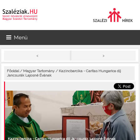
Menü
>
<
Főoldal
/
Magyar Tartomány
/ Kazincbarcika - Caritas Hungarica díj
Jancsurák Lajosné Évának
Kazincbarcika - Caritas Hungarica díj Jancsurák Lajosné Évának