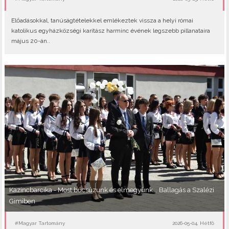
Előadásokkal, tanúságtételekkel emlékeztek vissza a helyi római
katolikus egyházközségi karitász harminc évének legszebb pillanataira
május 20-án..
Kazincbarcika - Most búcsúzunk és elmegyünk... Ballagás a Szalézi
Gimiben
#Magyar Tartomány
2026-05-04, Hétfő