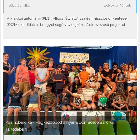
#Szalézi világ
2026-07-17, Péntek
A krakkói tartomány (PLS) „Młodzi Światu” szalézi missziós önkéntesei
(SWM) elindítják a „Lengyel segély Ukrajnának” elnevezésű projektet.
Kazincbarcika - Megkezdődött a nyár a Don Bosco Barcika
Tanodában!