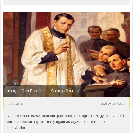
Ismerjük Don Boscót 12. – Cafasso Szent József
#Aktuális
2026-07-14, Kedd
Cafasso Szent József piemonti pap, erkölcsteológus és nagy lelki vezető
volt, aki képzettségével, mély irgalmasságával és elkötelezett
lelkipásztori..