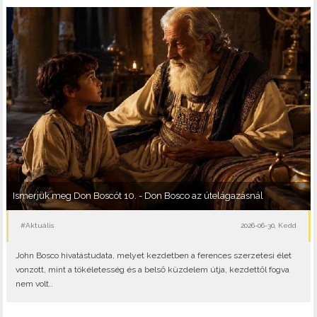
Ismerjük meg Don Boscót 10. - Don Bosco az útelágazásnál
#Aktuális
2026-06-30, Kedd
John Bosco hivatástudata, melyet kezdetben a ferences szerzetesi élet
vonzott, mint a tökéletesség és a belső küzdelem útja, kezdettől fogva
nem volt..