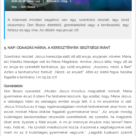
2020-01-26 Vasárnap |
#Szalézi világ
|
ARCHIVÁLT
ima
•
Don Bosco
•
A kilenced minden napjához van egy szentírási részlet, egy rövid
olvasmány Don Bosco életéből, gondolataiból vagy a tanításaiból, egy
fohász és egy ima. Az ötödik nap január 26.
5. NAP: ODAADÁS MÁRIA, A KERESZTÉNYEK SEGÍTSÉGE IRÁNT
Szentírási részlet: Jézus keresztje alatt ott állt anyja, anyjának nővére, Mária,
aki Kleofás felesége volt és Mária Magdolna. Amikor Jézus látta, hogy ott áll
az anyja és szeretett tanítványa, így szólt anyjához: „Asszony, nézd, a fiad!”
Aztán a tanítványhoz fordult: „Nézd, az anyád!” Attól az órától fogva házába
fogadta a tanítvány. (Jn 19,25-27)
Gondolatok:
Don Bosco szavaiból: „Miután Jézus Krisztus megváltott minket, Mária
gyermekei és az õ isteni Fia testvérei leszünk. Így azáltal, hogy Mária Jézus,
a valóságos Isten és valóságos ember anyja lett, ő a mi anyánkká is vált.
Jézus Krisztus az õ nagy irgalmasságában minket testvéreinek akar hívni, és
ezzel minket Mária örökbe fogadott gyermekeivé tesz.” „Az anyák mindig
különleges bánásmódban részesítik szeretteiket, de szeretik, ha megkérik
őket erre. Ilyenek a földi anyák. A mi jó mennyei Anyánk más lenne? Nem
más, hidd el…. Ha szívből imádkozunk hozzá, õ azonnal a segítségünkre siet,
mert mi az õ különleges gyermekei vagyunk.” „Legjobb tudásom szerint