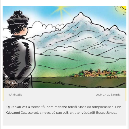
„Minden más”
#Aktuális
2026-07-01, Szerda
Új káplán volt a Becchitől nem messze fekvő Morialdo templomában. Don
Giovanni Calosso volt a neve. Jó pap volt, akit lenyűgözött Bosco János..