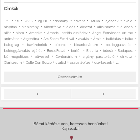
Címkék
•
•
•
•
•
•
•
•
•
•
1%
28EK
29.EK
adomány
advent
Afrika
ajándék
akció
•
•
•
•
•
•
•
alapítás
alapítvány
Albertfalva
áldás
áldozat
alkalmazás
állandó
•
•
•
•
•
állás
álom
Amerika
Amoris Laetitia-családév
Ángel Fernández Artime
•
•
•
•
•
•
•
animátor
Argentína
Ars Sacra Fesztivál
avatás
Ázsia
beiktatás
béke
•
•
•
•
•
betegség
bevándorlók
bíboros
bicentenárium
boldoggáavatás
•
•
•
•
•
•
boldoggáavatási eljárás
BoscoFeszt
börtön
Brazília
búcsú
Budapest
•
•
•
•
•
bűnmegelőzés
bűvészet
Centenárium
cigány pasztoráció
cirkusz
•
•
•
•
• ...
Clarisseum
Colle Don Bosco
család
csapatépítés
cserkészek
Összes címke
>
<
Bármi kérdése van, keressen bennünket!
Kapcsolat