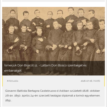
Ismerjük Don Boscót 11. - Láttam Don Bosco szentségét és
emberségét
#Aktuális
2026-07-06, Hétfő
Giovanni Battista Bertagna Castelnuovo d Astiban született 1828. október
26-án. 1850. április 24-én szerzett teológiai diplomát a torinói egyetemen.
1851..