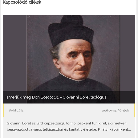
Kapcsolódó cikkek
Ismerjük meg Don Boscót 13. – Giovanni Borel teológus
#Aktuális
2026-07-31, Péntek
Giovanni Borel szilárd képzettségű torinói papként tűnik fel, aki mélyen
beágyazódott a város lelkipásztori és karitatív életébe. Királyi káplánként,..