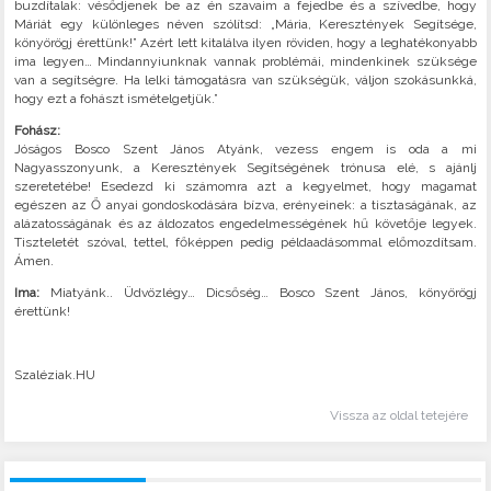
buzdítalak: vésődjenek be az én szavaim a fejedbe és a szívedbe, hogy
Máriát egy különleges néven szólítsd: „Mária, Keresztények Segítsége,
könyörögj érettünk!” Azért lett kitalálva ilyen röviden, hogy a leghatékonyabb
ima legyen… Mindannyiunknak vannak problémái, mindenkinek szüksége
van a segítségre. Ha lelki támogatásra van szükségük, váljon szokásunkká,
hogy ezt a fohászt ismételgetjük.”
Fohász:
Jóságos Bosco Szent János Atyánk, vezess engem is oda a mi
Nagyasszonyunk, a Keresztények Segítségének trónusa elé, s ajánlj
szeretetébe! Esedezd ki számomra azt a kegyelmet, hogy magamat
egészen az Ő anyai gondoskodására bízva, erényeinek: a tisztaságának, az
alázatosságának és az áldozatos engedelmességének hű követője legyek.
Tiszteletét szóval, tettel, főképpen pedig példaadásommal előmozdítsam.
Ámen.
Ima:
Miatyánk.. Üdvözlégy… Dicsőség… Bosco Szent János, könyörögj
érettünk!
Szaléziak.HU
Vissza az oldal tetejére