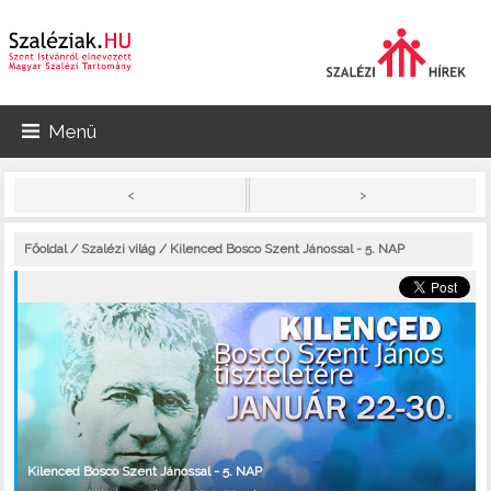
Menü
>
<
Főoldal
/
Szalézi világ
/ Kilenced Bosco Szent Jánossal - 5. NAP
Kilenced Bosco Szent Jánossal - 5. NAP