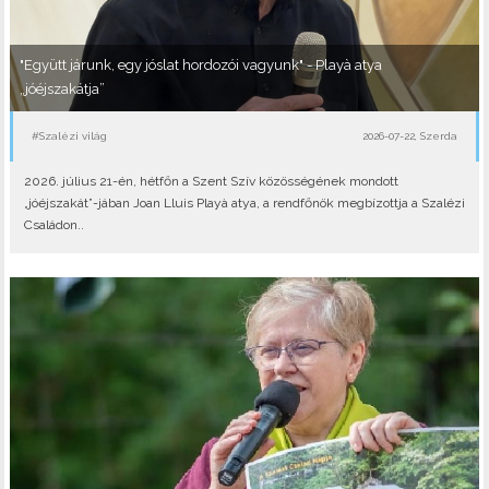
"Együtt járunk, egy jóslat hordozói vagyunk" - Playà atya
„jóéjszakátja”
#Szalézi világ
2026-07-22, Szerda
2026. július 21-én, hétfőn a Szent Szív közösségének mondott
„jóéjszakát”-jában Joan Lluis Playà atya, a rendfőnök megbízottja a Szalézi
Családon..