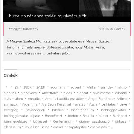
Elhunyt Molnár Anna szalézi munkatárs jelölt
#Magyar Tartomány
2026-06-26, Péntek
A Magyar Szalézi Munkatársak Egyesülete és a Magyar Szalézi
Tartomány mély megrendüléssel tudatja, hogy Molnár Anna,
kazincbarcikai szalézi munkatárs jelölt..
Címkék
•
•
•
•
•
•
•
•
•
•
1%
28EK
29.EK
adomány
advent
Afrika
ajándék
akció
•
•
•
•
•
•
•
alapítás
alapítvány
Albertfalva
áldás
áldozat
alkalmazás
állandó
•
•
•
•
•
állás
álom
Amerika
Amoris Laetitia-családév
Ángel Fernández Artime
•
•
•
•
•
•
•
animátor
Argentína
Ars Sacra Fesztivál
avatás
Ázsia
beiktatás
béke
•
•
•
•
•
betegség
bevándorlók
bíboros
bicentenárium
boldoggáavatás
•
•
•
•
•
•
boldoggáavatási eljárás
BoscoFeszt
börtön
Brazília
búcsú
Budapest
•
•
•
•
•
bűnmegelőzés
bűvészet
Centenárium
cigány pasztoráció
cirkusz
•
•
•
•
• ...
Clarisseum
Colle Don Bosco
család
csapatépítés
cserkészek