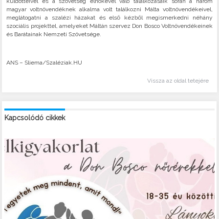
küldötteivel és a szövetség elnökével való találkozásaik során a három
magyar voltnövendéknek alkalma volt találkozni Málta voltnövendékeivel,
meglátogatni a szalézi házakat és első kézből megismerkedni néhány
szociális projekttel, amelyeket Máltán szervez Don Bosco Voltnövendékeinek
és Barátainak Nemzeti Szövetsége.
ANS – Sliema/Szaléziak.HU
Vissza az oldal tetejére
Kapcsolódó cikkek