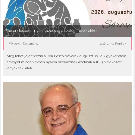
Elcsendesedés, nyár, közösség a szalézi nővérekkel...
#Magyar Tartomány
2026-07-31, Péntek
Még lehet jelentkezni a Don Bosco Nővérek augusztusi lelkigyakorlatára,
amelyet minden évben nyáron szerveznek azoknak a 18–30 év közötti
lányoknak, akik..