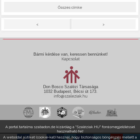
Összes címke
>
<
Bármi kérdése van, keressen bennünket!
Kapcsolat
Don Bosco Szalézi Társasága
1032 Budapest, Bécsi út 173.
info@szaleziak.hu
A portál tartalma szabadon,de kizárólag a "Szaléziak.HU" forrásmegjelöléssel
használható fel!
A weboldal sütiket (cookie-kat) használ, hogy biztonságos böngészés mellett a