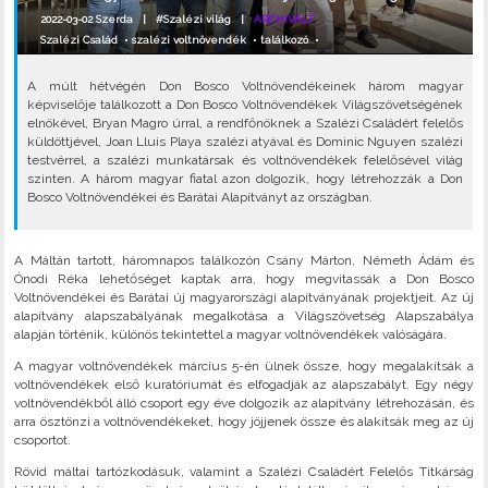
2022-03-02 Szerda |
#Szalézi világ
|
ARCHIVÁLT
Szalézi Család
•
szalézi voltnövendék
•
találkozó
•
A múlt hétvégén Don Bosco Voltnövendékeinek három magyar
képviselője találkozott a Don Bosco Voltnövendékek Világszövetségének
elnökével, Bryan Magro úrral, a rendfőnöknek a Szalézi Családért felelős
küldöttjével, Joan Lluis Playa szalézi atyával és Dominic Nguyen szalézi
testvérrel, a szalézi munkatársak és voltnövendékek felelősével világ
szinten. A három magyar fiatal azon dolgozik, hogy létrehozzák a Don
Bosco Voltnövendékei és Barátai Alapítványt az országban.
A Máltán tartott, háromnapos találkozón Csány Márton, Németh Ádám és
Ónodi Réka lehetőséget kaptak arra, hogy megvitassák a Don Bosco
Voltnövendékei és Barátai új magyarországi alapítványának projektjeit. Az új
alapítvány alapszabályának megalkotása a Világszövetség Alapszabálya
alapján történik, különös tekintettel a magyar voltnövendékek valóságára.
A magyar voltnövendékek március 5-én ülnek össze, hogy megalakítsák a
voltnövendékek első kuratóriumát és elfogadják az alapszabályt. Egy négy
voltnövendékből álló csoport egy éve dolgozik az alapítvány létrehozásán, és
arra ösztönzi a voltnövendékeket, hogy jöjjenek össze és alakítsák meg az új
csoportot.
Rövid máltai tartózkodásuk, valamint a Szalézi Családért Felelős Titkárság