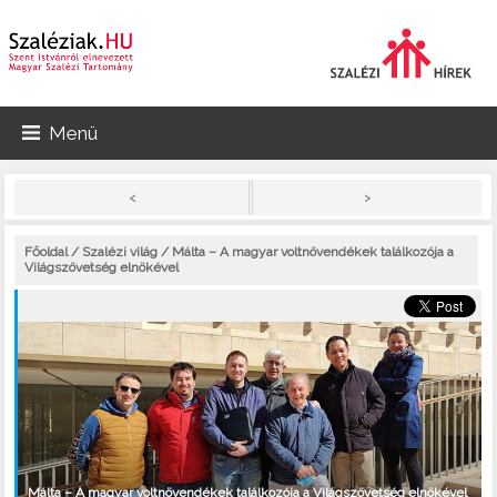
Menü
>
<
Főoldal
/
Szalézi világ
/ Málta – A magyar voltnövendékek találkozója a
Világszövetség elnökével
Málta – A magyar voltnövendékek találkozója a Világszövetség elnökével