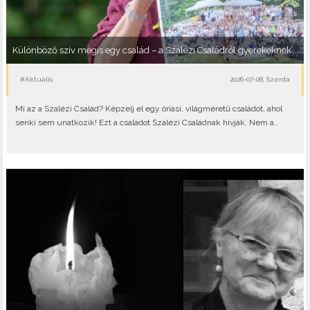
Különböző szív mégis egy család – a Szalézi Családról gyerekeknek
#Aktuális
2026-07-08, Szerda
Mi az a Szalézi Család? Képzelj el egy óriási, világméretű családot, ahol
senki sem unatkozik! Ezt a családot Szalézi Családnak hívják. Nem a..