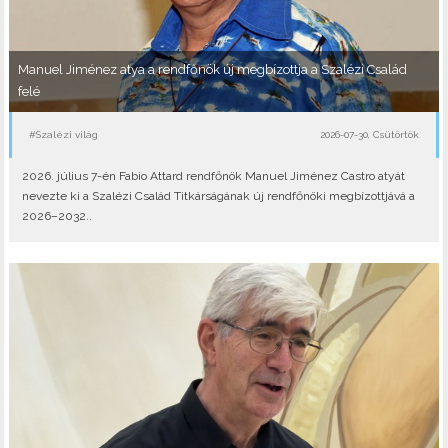
Manuel Jiménez atya a rendfőnök új megbízottja a Szalézi Család
felé
#Szalézi világ
2026-07-30, Csütörtök
2026. július 7-én Fabio Attard rendfőnök Manuel Jiménez Castro atyát
nevezte ki a Szalézi Család Titkárságának új rendfőnöki megbízottjává a
2026–2032..