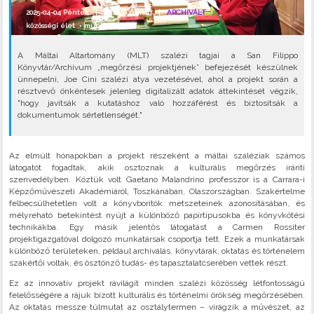
2025-04-04 Péntek |
#Szalézi világ
|
ARCHIVÁLT
közösségi élet
•
munka
•
A Máltai Altartomány (MLT) szalézi tagjai a San Filippo
Könyvtár/Archívum „megőrzési projektjének” befejezését készülnek
ünnepelni, Joe Cini szalézi atya vezetésével, ahol a projekt során a
résztvevő önkéntesek jelenleg digitalizált adatok áttekintését végzik,
"hogy javítsák a kutatáshoz való hozzáférést és biztosítsák a
dokumentumok sértetlenségét."
Az elmúlt hónapokban a projekt részeként a máltai szaléziak számos
látogatót fogadtak, akik osztoznak a kulturális megőrzés iránti
szenvedélyben. Köztük volt Gaetano Malandrino professzor is a Carrara-i
Képzőművészeti Akadémiáról, Toszkánában, Olaszországban. Szakértelme
felbecsülhetetlen volt a könyvborítók metszeteinek azonosításában, és
mélyreható betekintést nyújt a különböző papírtípusokba és könyvkötési
technikákba. Egy másik jelentős látogatást a Carmen Rossiter
projektigazgatóval dolgozó munkatársak csoportja tett. Ezek a munkatársak
különböző területeken, például archiválás, könyvtárak, oktatás és történelem
szakértői voltak, és ösztönző tudás- és tapasztalatcserében vettek részt.
Ez az innovatív projekt rávilágít minden szalézi közösség létfontosságú
felelősségére a rájuk bízott kulturális és történelmi örökség megőrzésében.
Az oktatás messze túlmutat az osztálytermen – virágzik a művészet, az