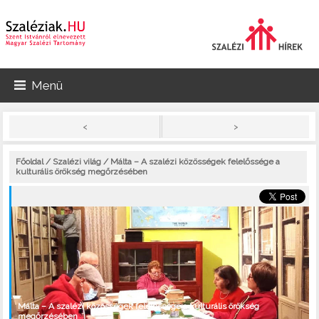
Menü
>
<
Főoldal
/
Szalézi világ
/ Málta – A szalézi közösségek felelőssége a
kulturális örökség megőrzésében
Málta – A szalézi közösségek felelőssége a kulturális örökség
megőrzésében