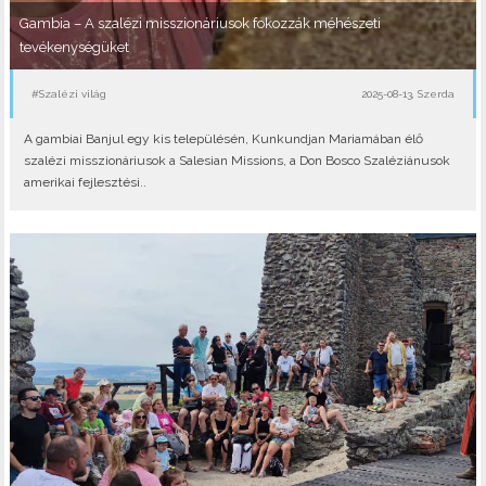
Gambia – A szalézi misszionáriusok fokozzák méhészeti
tevékenységüket
#Szalézi világ
2025-08-13, Szerda
A gambiai Banjul egy kis településén, Kunkundjan Mariamában élő
szalézi misszionáriusok a Salesian Missions, a Don Bosco Szaléziánusok
amerikai fejlesztési..