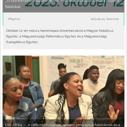
„72 óra kompromisszum nélkül” – Ismét önkéntes munkára hívják a
fiatalokat
#Egyház
2023-09-24, Vasárnap
Október 12-én indul a háromnapos önkéntes akció a Magyar Katolikus
Egyház, a Magyarországi Református Egyház és a Magyarországi
Evangélikus Egyház..
Dél-Afrika – „A változás hullámai” szalézi program a fiataloknak és a