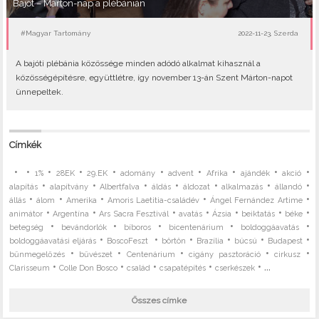
Bajót – Márton-nap a plébánián
#Magyar Tartomány
2022-11-23, Szerda
A bajóti plébánia közössége minden adódó alkalmat kihasznál a
közösségépítésre, együttlétre, így november 13-án Szent Márton-napot
ünnepeltek.
Címkék
•
•
•
•
•
•
•
•
•
•
1%
28EK
29.EK
adomány
advent
Afrika
ajándék
akció
•
•
•
•
•
•
•
alapítás
alapítvány
Albertfalva
áldás
áldozat
alkalmazás
állandó
•
•
•
•
•
állás
álom
Amerika
Amoris Laetitia-családév
Ángel Fernández Artime
•
•
•
•
•
•
•
animátor
Argentína
Ars Sacra Fesztivál
avatás
Ázsia
beiktatás
béke
•
•
•
•
•
betegség
bevándorlók
bíboros
bicentenárium
boldoggáavatás
•
•
•
•
•
•
boldoggáavatási eljárás
BoscoFeszt
börtön
Brazília
búcsú
Budapest
•
•
•
•
•
bűnmegelőzés
bűvészet
Centenárium
cigány pasztoráció
cirkusz
•
•
•
•
• ...
Clarisseum
Colle Don Bosco
család
csapatépítés
cserkészek
Összes címke