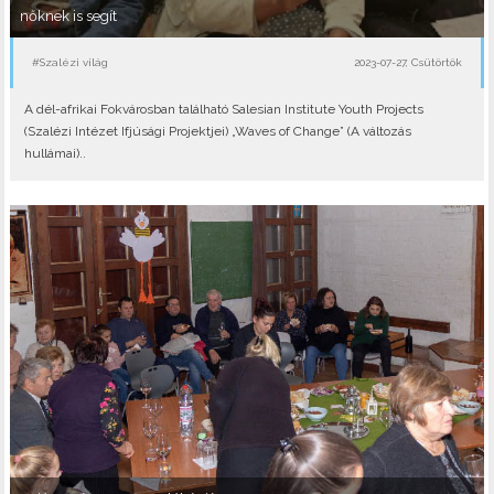
nőknek is segít
#Szalézi világ
2023-07-27, Csütörtök
A dél-afrikai Fokvárosban található Salesian Institute Youth Projects
(Szalézi Intézet Ifjúsági Projektjei) „Waves of Change” (A változás
hullámai)..