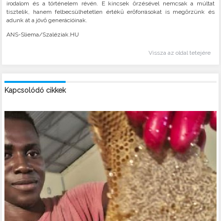
irodalom és a történelem révén. E kincsek őrzésével nemcsak a múltat
tisztelik, hanem felbecsülhetetlen értékű erőforrásokat is megőrzünk és
adunk át a jövő generációinak.
ANS-Sliema/Szaléziak.HU
Vissza az oldal tetejére
Kapcsolódó cikkek