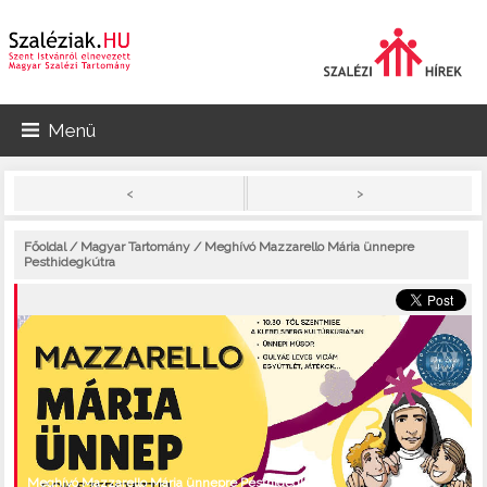
Menü
>
<
Főoldal
/
Magyar Tartomány
/ Meghívó Mazzarello Mária ünnepre
Pesthidegkútra
Meghívó Mazzarello Mária ünnepre Pesthidegkútra