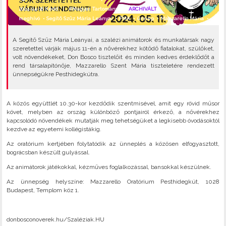
2024-04-16 Kedd |
#Magyar Tartomány
|
ARCHIVÁLT
meghívó
•
Segítő Szűz Mária Leányai
•
FMA
•
ünnep
•
Mazzarello Mária
•
A Segítő Szűz Mária Leányai, a szalézi animátorok és munkatársak nagy
szeretettel várják május 11-én a nővérekhez kötődő fiatalokat, szülőket,
volt növendékeket, Don Bosco tisztelőit és minden kedves érdeklődőt a
rend társalapítónője, Mazzarello Szent Mária tiszteletére rendezett
ünnepségükre Pesthidegkútra.
A közös együttlét 10.30-kor kezdődik szentmisével, amit egy rövid műsor
követ, melyben az ország különböző pontjairól érkező, a nővérekhez
kapcsolódó növendékek mutatják meg tehetségüket a legkisebb óvodásoktól
kezdve az egyetemi kollégistákig.
Az oratórium kertjében folytatódik az ünneplés a közösen elfogyasztott,
bográcsban készült gulyással.
Az animátorok játékokkal, kézműves foglalkozással, bansokkal készülnek.
Az ünnepség helyszíne: Mazzarello Oratórium Pesthidegkút, 1028
Budapest, Templom köz 1.
donbosconoverek.hu/Szaléziak.HU