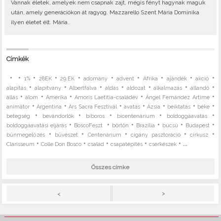
Vannak életek, amelyek nem csapnak zajt, mégis fényt hagynak maguk
után, amely generációkon át ragyog. Mazzarello Szent Mária Dominika
ilyen életet élt. Mária..
Címkék
•
•
•
•
•
•
•
•
•
•
1%
28EK
29.EK
adomány
advent
Afrika
ajándék
akció
•
•
•
•
•
•
•
alapítás
alapítvány
Albertfalva
áldás
áldozat
alkalmazás
állandó
•
•
•
•
•
állás
álom
Amerika
Amoris Laetitia-családév
Ángel Fernández Artime
•
•
•
•
•
•
•
animátor
Argentína
Ars Sacra Fesztivál
avatás
Ázsia
beiktatás
béke
•
•
•
•
•
betegség
bevándorlók
bíboros
bicentenárium
boldoggáavatás
•
•
•
•
•
•
boldoggáavatási eljárás
BoscoFeszt
börtön
Brazília
búcsú
Budapest
•
•
•
•
•
bűnmegelőzés
bűvészet
Centenárium
cigány pasztoráció
cirkusz
•
•
•
•
• ...
Clarisseum
Colle Don Bosco
család
csapatépítés
cserkészek
Összes címke
>
<