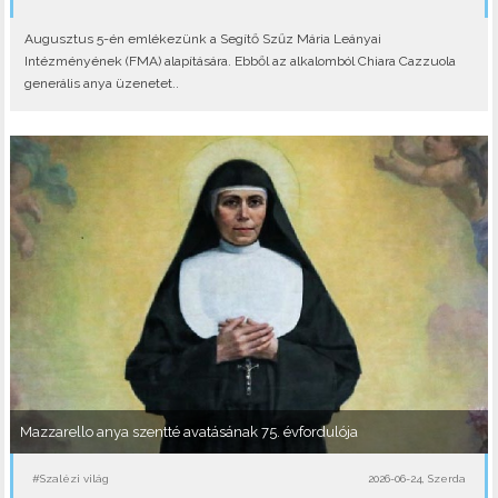
Augusztus 5-én emlékezünk a Segítő Szűz Mária Leányai
Intézményének (FMA) alapítására. Ebből az alkalomból Chiara Cazzuola
generális anya üzenetet..
Mazzarello anya szentté avatásának 75. évfordulója
#Szalézi világ
2026-06-24, Szerda