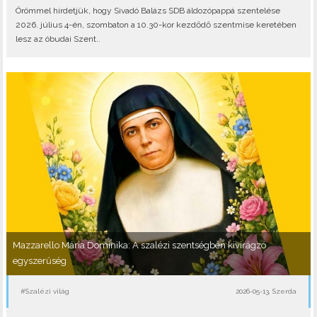
Örömmel hirdetjük, hogy Sivadó Balázs SDB áldozópappá szentelése
2026. július 4-én, szombaton a 10.30-kor kezdődő szentmise keretében
lesz az óbudai Szent..
Mazzarello Mária Dominika: A szalézi szentségben kivirágzó
egyszerűség
#Szalézi világ
2026-05-13, Szerda