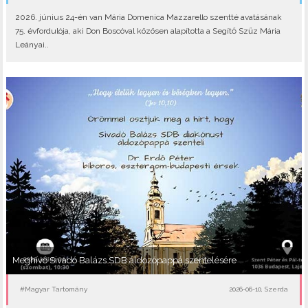
2026. június 24-én van Mária Domenica Mazzarello szentté avatásának
75. évfordulója, aki Don Boscóval közösen alapította a Segítő Szűz Mária
Leányai..
Meghívó Sivadó Balázs SDB áldozópappá szentelésére
#Magyar Tartomány
2026-06-10, Szerda