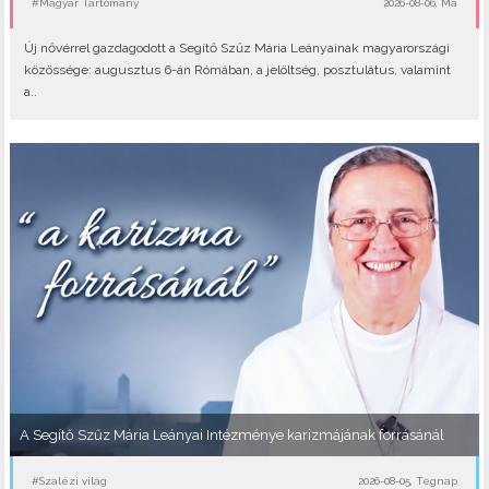
#Magyar Tartomány
2026-08-06, Ma
Új nővérrel gazdagodott a Segítő Szűz Mária Leányainak magyarországi
közössége: augusztus 6-án Rómában, a jelöltség, posztulátus, valamint
a..
A Segítő Szűz Mária Leányai Intézménye karizmájának forrásánál
#Szalézi világ
2026-08-05, Tegnap