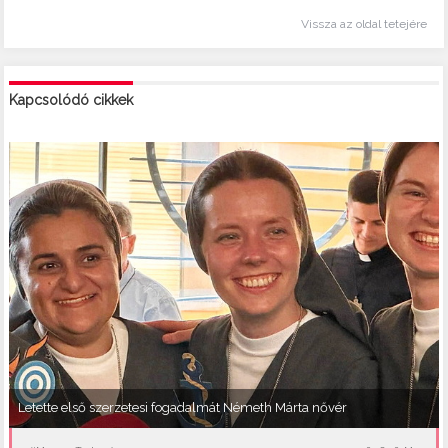
Vissza az oldal tetejére
Kapcsolódó cikkek
Letette első szerzetesi fogadalmát Németh Márta nővér