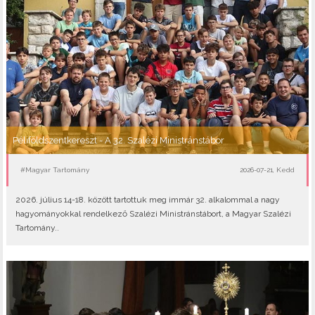
Péliföldszentkereszt - A 32. Szalézi Ministránstábor
#Magyar Tartomány
2026-07-21, Kedd
2026. július 14-18. között tartottuk meg immár 32. alkalommal a nagy
hagyományokkal rendelkező Szalézi Ministránstábort, a Magyar Szalézi
Tartomány..