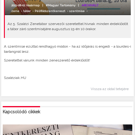
2021-08-01 Vasárnap |
#Magyar Tartomány
|
ARCHIVÁLT
zene
•
tábor
•
Péliföldszentkereszt
•
szentmise
•
Az 5. Szalézi Zenetábor szervezői szeretettel hívnak minden érdeklődőt
a tábor záró szentmiséjére augusztus 15-én 10 órakor.
A szentmise ezúttal rendhagyó módon - ha az időjárás is engedi - a lourdes-i
barlangnál lesz.
Szeretettel várunk minden zeneszerető érdeklődőt!
Szaléziak.HU
Vissza az oldal tetejére
Kapcsolódó cikkek