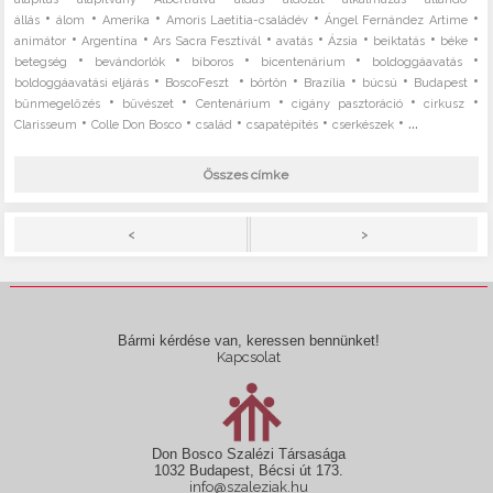
•
•
•
•
•
állás
álom
Amerika
Amoris Laetitia-családév
Ángel Fernández Artime
•
•
•
•
•
•
•
animátor
Argentína
Ars Sacra Fesztivál
avatás
Ázsia
beiktatás
béke
•
•
•
•
•
betegség
bevándorlók
bíboros
bicentenárium
boldoggáavatás
•
•
•
•
•
•
boldoggáavatási eljárás
BoscoFeszt
börtön
Brazília
búcsú
Budapest
•
•
•
•
•
bűnmegelőzés
bűvészet
Centenárium
cigány pasztoráció
cirkusz
•
•
•
•
• ...
Clarisseum
Colle Don Bosco
család
csapatépítés
cserkészek
Összes címke
>
<
Bármi kérdése van, keressen bennünket!
Kapcsolat
Don Bosco Szalézi Társasága
1032 Budapest, Bécsi út 173.
info@szaleziak.hu