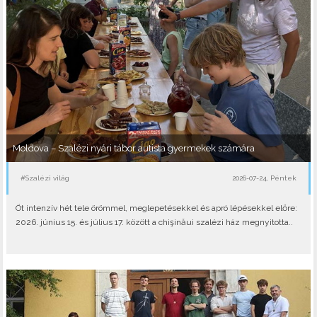
Moldova – Szalézi nyári tábor autista gyermekek számára
#Szalézi világ
2026-07-24, Péntek
Öt intenzív hét tele örömmel, meglepetésekkel és apró lépésekkel előre:
2026. június 15. és július 17. között a chişinăui szalézi ház megnyitotta..