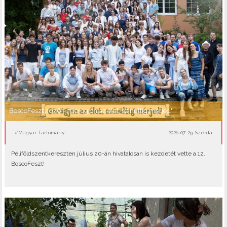
BoscoFeszt 2026 – "Görögjön az élet, színültig mérjed"
#Magyar Tartomány
2026-07-29, Szerda
Péliföldszentkereszten július 20-án hivatalosan is kezdetét vette a 12.
BoscoFeszt!