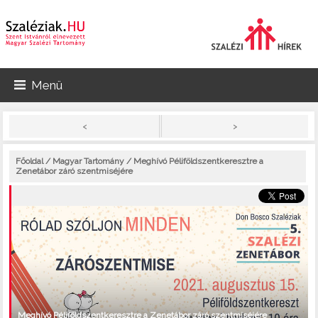
Menü
>
<
Főoldal
/
Magyar Tartomány
/ Meghívó Péliföldszentkeresztre a
Zenetábor záró szentmiséjére
Meghívó Péliföldszentkeresztre a Zenetábor záró szentmiséjére