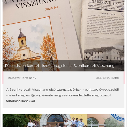
Péliföldszentkereszt - Ismét megjelent a Szentkereszti Visszhang
#Magyar Tartomány
2026-08-03, Hétfő
A Szentkereszti Visszhang első száma 1926-ban - pont 100 évvel ezelőtt
- jelent meg és 1943-ig évente négyszer örvendeztette meg olvasóit
tartalmas írásokkal..