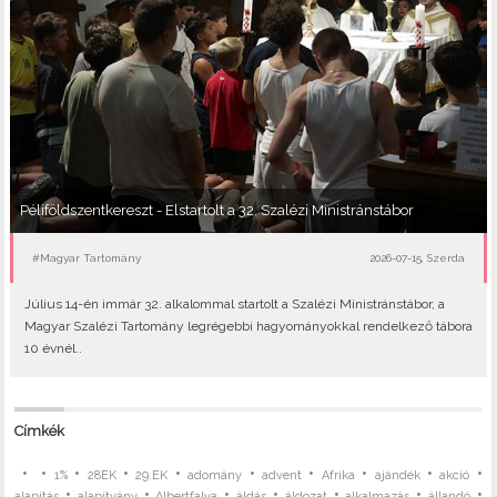
Péliföldszentkereszt - Elstartolt a 32. Szalézi Ministránstábor
#Magyar Tartomány
2026-07-15, Szerda
Július 14-én immár 32. alkalommal startolt a Szalézi Ministránstábor, a
Magyar Szalézi Tartomány legrégebbi hagyományokkal rendelkező tábora
10 évnél..
Címkék
•
•
•
•
•
•
•
•
•
•
1%
28EK
29.EK
adomány
advent
Afrika
ajándék
akció
•
•
•
•
•
•
•
alapítás
alapítvány
Albertfalva
áldás
áldozat
alkalmazás
állandó