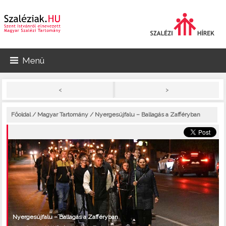
Menü
>
<
Főoldal
/
Magyar Tartomány
/ Nyergesújfalu – Ballagás a Zafféryban
Nyergesújfalu – Ballagás a Zafféryban