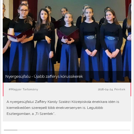
Nyergesújfalu - Újabb zafférys kórussikerek
#Magyar Tartomány
2026-04-24, Péntek
A nyergesújfalui Zafféry Károly Szalézi Középiskola énekkara idén is
kiemelkedően szerepelt több énekversenyen is. Legutóbb
Esztergomban, a „Ti Szentek”..