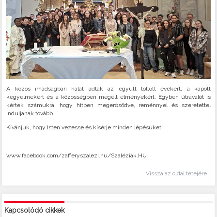
A közös imádságban hálát adtak az együtt töltött évekért, a kapott
kegyelmekért és a közösségben megélt élményekért. Egyben útravalót is
kértek számukra, hogy hitben megerősödve, reménnyel és szeretettel
induljanak tovább.
Kívánjuk, hogy Isten vezesse és kísérje minden lépésüket!
www.facebook.com/zafferyszalezi.hu/Szaléziak.HU
Vissza az oldal tetejére
Kapcsolódó cikkek