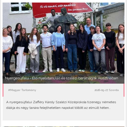
Nyergesújfalu - Élő nyelvtanulás és szalézi barátságok Ausztriában
#Magyar Tartomány
2026-05-27, Szerda
A nyergesújfalui Zafféry Károly Szalézi Középiskola tizenegy németes
diákja és négy tanára felejthetetlen napokat töltött az elmúlt héten..