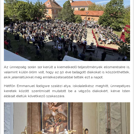
Az ünnepség során sor került a kiemelkedő teljesítmények elismerésére is,
valamint külön öröm volt, hogy az 50 éve ballagott diákokat is köszönthették,
akik jelenlétükkel még emlékezetesebbé tették ezt a napot.
Hétfőn Emmanuel Ilodigwe szalézi atya, iskolalelkész meghitt, ünnepélyes
keretek között szentmisét mutatott be a végzős diákokért, kérve Isten
áldását életük következő szakaszára.