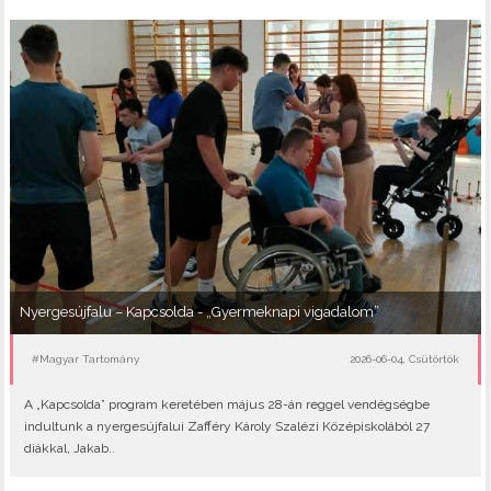
Nyergesújfalu – Kapcsolda - „Gyermeknapi vigadalom”
#Magyar Tartomány
2026-06-04, Csütörtök
A „Kapcsolda” program keretében május 28-án reggel vendégségbe
indultunk a nyergesújfalui Zafféry Károly Szalézi Középiskolából 27
diákkal, Jakab..