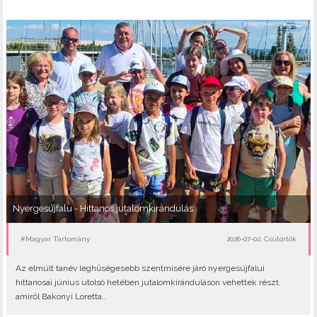
Nyergesújfalu - Hittanos jutalomkirándulás
#Magyar Tartomány
2026-07-02, Csütörtök
Az elmúlt tanév leghűségesebb szentmisére járó nyergesújfalui
hittanosai június utolsó hetében jutalomkiránduláson vehettek részt,
amiről Bakonyi Loretta..