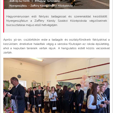
2026-05-04 Hétfő |
#Magyar Tartomány
Nyergesújfalu
•
Zafféry Károly Szalézi Középiskola
•
Hagyományosan esti fáklyás ballagással és szerenáddal kezdődött
Nyergesújfalun a Zafféry Károly Szalézi Középiskola végzőseinek
búcsúztatása május első hétvégéjén.
Április 30-án, csütörtökön este a ballagók és osztályfőnökeik fáklyákkal a
kezükben, énekelve haladtak végig a városka főutcáján az iskola épületéig,
ahol a kapuban tanáraik vártak rájuk. A hangulatos estét közös vacsorával
zárták.