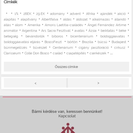
Címkék
•
•
•
•
•
•
•
•
•
•
1%
28EK
29.EK
adomány
advent
Afrika
ajándék
akció
•
•
•
•
•
•
•
alapítás
alapítvány
Albertfalva
áldás
áldozat
alkalmazás
állandó
•
•
•
•
•
állás
álom
Amerika
Amoris Laetitia-családév
Ángel Fernández Artime
•
•
•
•
•
•
•
animátor
Argentína
Ars Sacra Fesztivál
avatás
Ázsia
beiktatás
béke
•
•
•
•
•
betegség
bevándorlók
bíboros
bicentenárium
boldoggáavatás
•
•
•
•
•
•
boldoggáavatási eljárás
BoscoFeszt
börtön
Brazília
búcsú
Budapest
•
•
•
•
•
bűnmegelőzés
bűvészet
Centenárium
cigány pasztoráció
cirkusz
•
•
•
•
• ...
Clarisseum
Colle Don Bosco
család
csapatépítés
cserkészek
Összes címke
>
<
Bármi kérdése van, keressen bennünket!
Kapcsolat