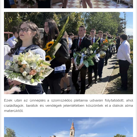
Ezek után az ünneplés a szomszédos plébánia udvarán folytatódott, ahol
családtagok, barátok és vendégek jelenlétében köszöntek el a diákok alma
materüktől.