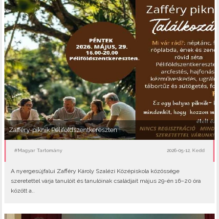
Zafféry-piknik Péliföldszentkereszten
#Magyar Tartomány
2026-05-12, Kedd
A nyergesújfalui Zafféry Károly Szalézi Középiskola közössége
szeretettel várja tanulóit és tanulóinak családjait május 29-én 16–20 óra
között a..