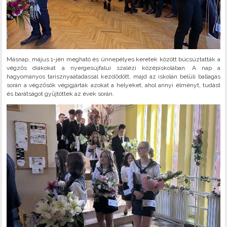
Másnap, május 1-jén megható és ünnepélyes keretek között búcsúztatták a
végzős diákokat a nyergesújfalui szalézi középiskolában. A nap a
hagyományos tarisznyaátadással kezdődött, majd az iskolán belüli ballagás
során a végzősök végigjárták azokat a helyeket, ahol annyi élményt, tudást
és barátságot gyűjtöttek az évek során.