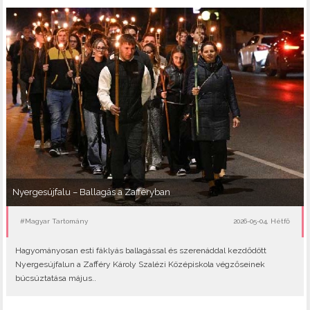
Nyergesújfalu – Ballagás a Zafféryban
#Magyar Tartomány
2026-05-04, Hétfő
Hagyományosan esti fáklyás ballagással és szerenáddal kezdődött
Nyergesújfalun a Zafféry Károly Szalézi Középiskola végzőseinek
búcsúztatása május..