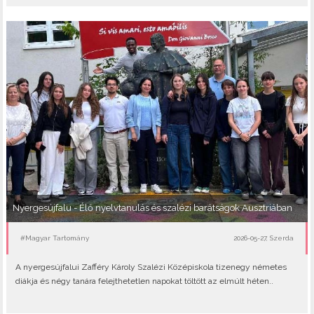
Nyergesújfalu - Élő nyelvtanulás és szalézi barátságok Ausztriában
#Magyar Tartomány
2026-05-27, Szerda
A nyergesújfalui Zafféry Károly Szalézi Középiskola tizenegy németes
diákja és négy tanára felejthetetlen napokat töltött az elmúlt héten..