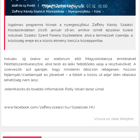
2026-01-13 Kedd |
#Magyar Tartomány
Zafféry Károly Szalézi Középiskola
•
Nyergesújfalu
•
túra
•
Izgalmas programra hívnak a nyergesújfalui Zafféry Károly Szalézi
Középiskolában 2026. január 16-án, amikor ismét éjszakai túrára
indulnak Szalézi Szent Ferenc tiszteletére, ahol a természet csendje, a
közösség ereje és a közös élmény kerül a középpontba.
Indulás: 19 órakor az oratórium elől Mogyorósbánya érintésével
Péliföldszentkeresztre, ahol testi és lelki feltöltődés várja a résztvevőket. A
szervezők azt ajánlják, hogy mindenki öltözzön rétegesen, hozzon
fejlámpát/zseblámpát és jókedvet – a többit a közös út adja! Idén ottalvási
lehetőség nem lesz.
Jelentkezés és további információk Ridly István tanár úrnál.
www.facebook.com/zafferyszalezi.hu/Szaléziak.HU
Vissza az oldal tetejére