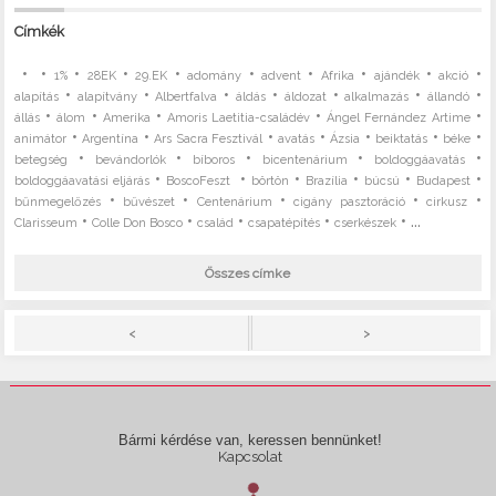
Címkék
•
•
•
•
•
•
•
•
•
•
1%
28EK
29.EK
adomány
advent
Afrika
ajándék
akció
•
•
•
•
•
•
•
alapítás
alapítvány
Albertfalva
áldás
áldozat
alkalmazás
állandó
•
•
•
•
•
állás
álom
Amerika
Amoris Laetitia-családév
Ángel Fernández Artime
•
•
•
•
•
•
•
animátor
Argentína
Ars Sacra Fesztivál
avatás
Ázsia
beiktatás
béke
•
•
•
•
•
betegség
bevándorlók
bíboros
bicentenárium
boldoggáavatás
•
•
•
•
•
•
boldoggáavatási eljárás
BoscoFeszt
börtön
Brazília
búcsú
Budapest
•
•
•
•
•
bűnmegelőzés
bűvészet
Centenárium
cigány pasztoráció
cirkusz
•
•
•
•
• ...
Clarisseum
Colle Don Bosco
család
csapatépítés
cserkészek
Összes címke
>
<
Bármi kérdése van, keressen bennünket!
Kapcsolat