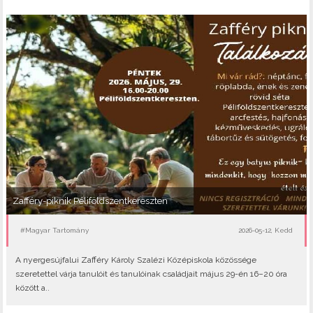
Zafféry-piknik Péliföldszentkereszten
#Magyar Tartomány
2026-05-12, Kedd
A nyergesújfalui Zafféry Károly Szalézi Középiskola közössége
szeretettel várja tanulóit és tanulóinak családjait május 29-én 16–20 óra
között a..