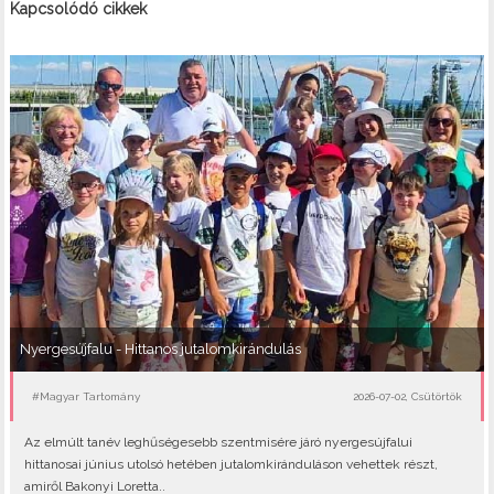
Kapcsolódó cikkek
Nyergesújfalu - Hittanos jutalomkirándulás
#Magyar Tartomány
2026-07-02, Csütörtök
Az elmúlt tanév leghűségesebb szentmisére járó nyergesújfalui
hittanosai június utolsó hetében jutalomkiránduláson vehettek részt,
amiről Bakonyi Loretta..