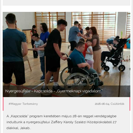
Nyergesújfalu – Kapcsolda - „Gyermeknapi vigadalom”
#Magyar Tartomány
2026-06-04, Csütörtök
A „Kapcsolda” program keretében május 28-án reggel vendégségbe
indultunk a nyergesújfalui Zafféry Károly Szalézi Középiskolából 27
diákkal, Jakab..