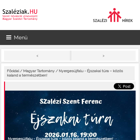
Menü
>
<
Főoldal
/
Magyar Tartomány
/ Nyergesújfalu - Éjszakai túra – közös
kaland a természetben!
Nyergesújfalu - Éjszakai túra – közös kaland a természetben!