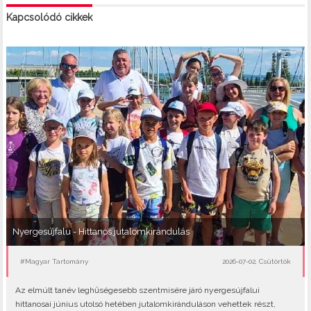
Kapcsolódó cikkek
Nyergesújfalu - Hittanos jutalomkirándulás
#Magyar Tartomány
2026-07-02, Csütörtök
Az elmúlt tanév leghűségesebb szentmisére járó nyergesújfalui
hittanosai június utolsó hetében jutalomkiránduláson vehettek részt,