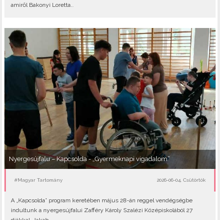
amiről Bakonyi Loretta..
Nyergesújfalu – Kapcsolda - „Gyermeknapi vigadalom”
#Magyar Tartomány
2026-06-04, Csütörtök
A „Kapcsolda” program keretében május 28-án reggel vendégségbe
indultunk a nyergesújfalui Zafféry Károly Szalézi Középiskolából 27