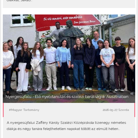
diákkal, Jakab..
Nyergesújfalu - Élő nyelvtanulás és szalézi barátságok Ausztriában
#Magyar Tartomány
2026-05-27, Szerda
A nyergesújfalui Zafféry Károly Szalézi Középiskola tizenegy németes
diákja és négy tanára felejthetetlen napokat töltött az elmúlt héten..