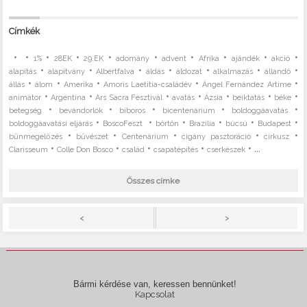
Címkék
•
•
•
•
•
•
•
•
•
•
1%
28EK
29.EK
adomány
advent
Afrika
ajándék
akció
•
•
•
•
•
•
•
alapítás
alapítvány
Albertfalva
áldás
áldozat
alkalmazás
állandó
•
•
•
•
•
állás
álom
Amerika
Amoris Laetitia-családév
Ángel Fernández Artime
•
•
•
•
•
•
•
animátor
Argentína
Ars Sacra Fesztivál
avatás
Ázsia
beiktatás
béke
•
•
•
•
•
betegség
bevándorlók
bíboros
bicentenárium
boldoggáavatás
•
•
•
•
•
•
boldoggáavatási eljárás
BoscoFeszt
börtön
Brazília
búcsú
Budapest
•
•
•
•
•
bűnmegelőzés
bűvészet
Centenárium
cigány pasztoráció
cirkusz
•
•
•
•
• ...
Clarisseum
Colle Don Bosco
család
csapatépítés
cserkészek
Összes címke
>
<
Bármi kérdése van, keressen bennünket!
Kapcsolat