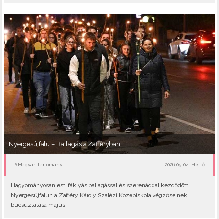
Nyergesújfalu – Ballagás a Zafféryban
#Magyar Tartomány
2026-05-04, Hétfő
Hagyományosan esti fáklyás ballagással és szerenáddal kezdődött
Nyergesújfalun a Zafféry Károly Szalézi Középiskola végzőseinek
búcsúztatása május..