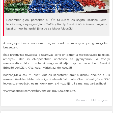
2025-12-05 Péntek |
#Magyar Tartomány
Nyergesújfalu
•
Zafféry Károly Szalézi Középiskola
•
December 5-én, pénteken a DÖK Mikulása és segítői szaloncukorral
lepték meg a nyergesújfalui Zafféry Károly Szalézi Középiskola diákjait –
igazi ünnepi hangulat járta be az iskola folyosóit!
A meglepetésnek mindenki nagyon örült, a mosolyok pedig magukért
beszéltek.
És a kreativitás továbbra is szárnyal: sorra érkeznek a mézeskalács házikók,
amelyek idén is elképesztően ötletesek és gyönyörűek! A tavalyi
mézeskalács falut mindenki megcsodálhatja majd a decemberi Szalézi
Értesítő borítóján. Kíváncsian várjuk az idei csodát!
Köszönjük a sok munkát, időt és szeretetet, amit a diákok ezekbe a kis
remekművekbe fektetnek – igazi adventi öröm látni őket! Köszönjük a DÖK
lelkes szervezését, és mindenkinek, aki hozzájárult a mai nap varázsához!
www.facebook.com/zafferyszalezi.hu/Szaléziak.HU
Vissza az oldal tetejére