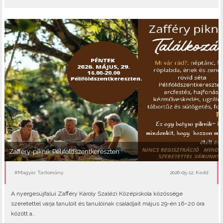
Zafféry-piknik Péliföldszentkereszten
#Magyar Tartomány
2026-05-12, Kedd
A nyergesújfalui Zafféry Károly Szalézi Középiskola közössége
szeretettel várja tanulóit és tanulóinak családjait május 29-én 16–20 óra
között a..