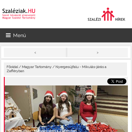
Menü
>
<
Főoldal
/
Magyar Tartomány
/ Nyergesújfalu - Mikulás-járás a
Zafféryban
Nyergesújfalu - Mikulás-járás a Zafféryban