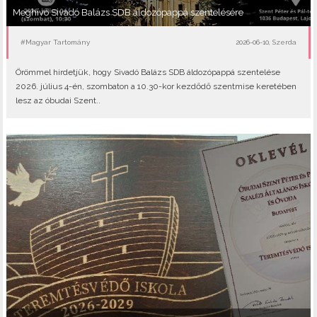
Meghívó Sivadó Balázs SDB áldozópappá szentelésére
#Magyar Tartomány
2026-06-10, Szerda
Örömmel hirdetjük, hogy Sivadó Balázs SDB áldozópappá szentelése
2026. július 4-én, szombaton a 10.30-kor kezdődő szentmise keretében
lesz az óbudai Szent..