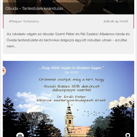
Óbuda – Tantestületi kirándulás
#Magyar Tartomány
2026-06-29, Hétfő
Az iskolaév végén az óbudai Szent Péter és Pál Szalézi Általános Iskola és
Óvoda tantestülete és technikai dolgozói együtt indultak útnak - ezúttal
nem..