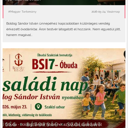
#Magyar Tartomány
2026-05-24, Vasárnap
Boldog Sándor István ünnepéhez kapcsolódóan különleges vendég
érkezett óvodánkba: Áron testvér látogatott el hozzánk. Nem egyedül jött,
hanem magával..
Óbuda - Boldog Sándor István hét az óbudai szaléziaknál