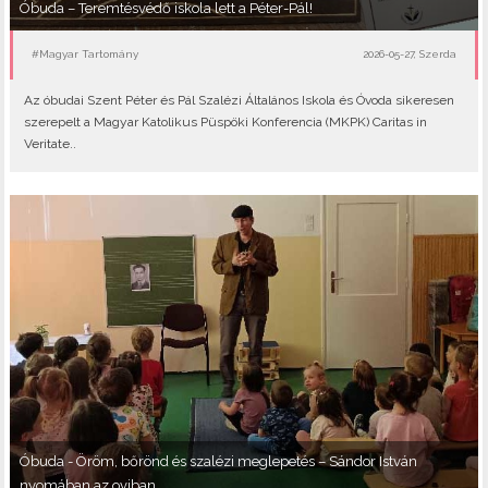
Óbuda – Teremtésvédő iskola lett a Péter-Pál!
#Magyar Tartomány
2026-05-27, Szerda
Az óbudai Szent Péter és Pál Szalézi Általános Iskola és Óvoda sikeresen
szerepelt a Magyar Katolikus Püspöki Konferencia (MKPK) Caritas in
Veritate..
Óbuda - Öröm, bőrönd és szalézi meglepetés – Sándor István
nyomában az oviban