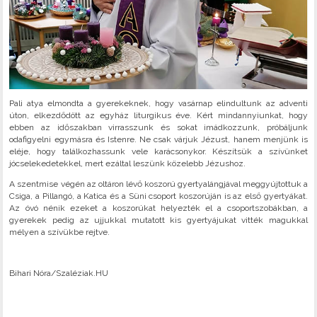
Pali atya elmondta a gyerekeknek, hogy vasárnap elindultunk az adventi
úton, elkezdődött az egyház liturgikus éve. Kért mindannyiunkat, hogy
ebben az időszakban virrasszunk és sokat imádkozzunk, próbáljunk
odafigyelni egymásra és Istenre. Ne csak várjuk Jézust, hanem menjünk is
eléje, hogy találkozhassunk vele karácsonykor. Készítsük a szívünket
jócselekedetekkel, mert ezáltal leszünk közelebb Jézushoz.
A szentmise végén az oltáron lévő koszorú gyertyalángjával meggyújtottuk a
Csiga, a Pillangó, a Katica és a Süni csoport koszorúján is az első gyertyákat.
Az óvó nénik ezeket a koszorúkat helyezték el a csoportszobákban, a
gyerekek pedig az ujjukkal mutatott kis gyertyájukat vitték magukkal
mélyen a szívükbe rejtve.
Bihari Nóra/Szaléziak.HU