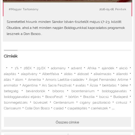
#Magyar Tartomány
2026-05-08, Péntek
Szeretettel hívunk minden Sándor István-tisztelőt május 17-23. között
Óbudára, ahol a hét minden napján Boldogunkkal kapcsolatos programok
lesznek a Don Bosco..
Címkék
•
•
•
•
•
•
•
•
•
•
1%
28EK
29.EK
adomány
advent
Afrika
ajándék
akció
•
•
•
•
•
•
•
alapítás
alapítvány
Albertfalva
áldás
áldozat
alkalmazás
állandó
•
•
•
•
•
állás
álom
Amerika
Amoris Laetitia-családév
Ángel Fernández Artime
•
•
•
•
•
•
•
animátor
Argentína
Ars Sacra Fesztivál
avatás
Ázsia
beiktatás
béke
•
•
•
•
•
betegség
bevándorlók
bíboros
bicentenárium
boldoggáavatás
•
•
•
•
•
•
boldoggáavatási eljárás
BoscoFeszt
börtön
Brazília
búcsú
Budapest
•
•
•
•
•
bűnmegelőzés
bűvészet
Centenárium
cigány pasztoráció
cirkusz
•
•
•
•
• ...
Clarisseum
Colle Don Bosco
család
csapatépítés
cserkészek
Összes címke