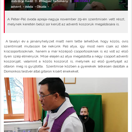
2021-11-30 Kedd |
#Magyar Tartomány
|
ARCHIVÁLT
advent
•
óvoda
•
Óbuda
•
A Péter-Pál óvoda apraja-nagyja november 29-én szentmisén vett részt,
melynek keretén belül sor került az adventi koszorúk megáldására is.
A tavalyi év a járványhelyzet miatt nem tette lehetővé, hogy közös, ovis
szentmisét mutasson be nekünk Pali atya, így most nem csak az idén
kiscsoportosoknak, hanem a már középső csoportosoknak is ez volt az első
ilyen szép élményük. Mise elején az atya megáldotta a négy csoport adventi
koszorúját, valamint a közös koszorút is, melynek az első gyertyáját az
oltáron meg is gyújtotta. Szentmise közben a gyerekek lelkesen dalolták a
Domonkos testvér által gitáron kísért énekeket.