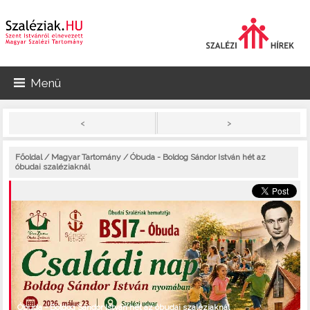
Menü
>
<
Főoldal
/
Magyar Tartomány
/ Óbuda - Boldog Sándor István hét az
óbudai szaléziaknál
Óbuda - Boldog Sándor István hét az óbudai szaléziaknál