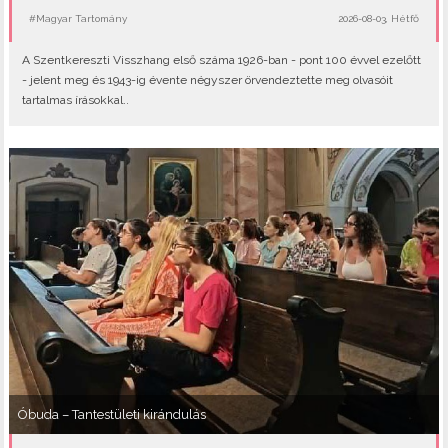
#Magyar Tartomány
2026-08-03, Hétfő
A Szentkereszti Visszhang első száma 1926-ban - pont 100 évvel ezelőtt
- jelent meg és 1943-ig évente négyszer örvendeztette meg olvasóit
tartalmas írásokkal..
Óbuda – Tantestületi kirándulás