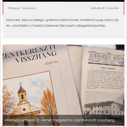
#Magyar Tartomány
2026-08-06, Csütörtök
Nyárzáró, batyus jellegű, grillezős estre hívnak mindenkit augusztus 29-
én, szombaton 17 órától a Gerecse Natúrpark Látogatóközpontba..
Péliföldszentkereszt - Ismét megjelent a Szentkereszti Visszhang