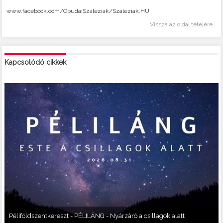
www.facebook.com/ObudaiSzaleziak/Szaléziak.HU
Vissza az oldal tetejére
Kapcsolódó cikkek
Péliföldszentkereszt - PÉLILÁNG - Nyárzáró a csillagok alatt