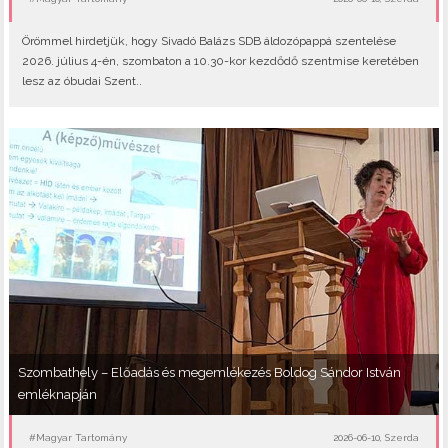
Örömmel hirdetjük, hogy Sivadó Balázs SDB áldozópappá szentelése
2026. július 4-én, szombaton a 10.30-kor kezdődő szentmise keretében
lesz az óbudai Szent..
Szombathely – Előadás és megemlékezés Boldog Sándor István
emléknapján
#Magyar Tartomány
2026-06-10, Szerda