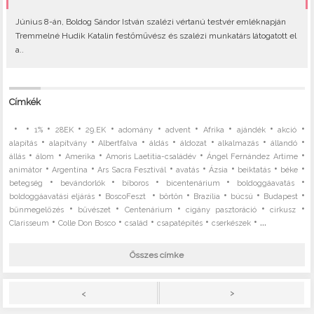
Június 8-án, Boldog Sándor István szalézi vértanú testvér emléknapján
Tremmelné Hudik Katalin festőművész és szalézi munkatárs látogatott el
a..
Címkék
•
•
•
•
•
•
•
•
•
•
1%
28EK
29.EK
adomány
advent
Afrika
ajándék
akció
•
•
•
•
•
•
•
alapítás
alapítvány
Albertfalva
áldás
áldozat
alkalmazás
állandó
•
•
•
•
•
állás
álom
Amerika
Amoris Laetitia-családév
Ángel Fernández Artime
•
•
•
•
•
•
•
animátor
Argentína
Ars Sacra Fesztivál
avatás
Ázsia
beiktatás
béke
•
•
•
•
•
betegség
bevándorlók
bíboros
bicentenárium
boldoggáavatás
•
•
•
•
•
•
boldoggáavatási eljárás
BoscoFeszt
börtön
Brazília
búcsú
Budapest
•
•
•
•
•
bűnmegelőzés
bűvészet
Centenárium
cigány pasztoráció
cirkusz
•
•
•
•
• ...
Clarisseum
Colle Don Bosco
család
csapatépítés
cserkészek
Összes címke
>
<