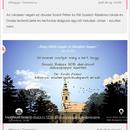
#Magyar Tartomány
2026-06-29, Hétfő
Az iskolaév végén az óbudai Szent Péter és Pál Szalézi Általános Iskola és
Óvoda tantestülete és technikai dolgozói együtt indultak útnak - ezúttal
nem..
Meghívó Sivadó Balázs SDB áldozópappá szentelésére
#Magyar Tartomány
2026-06-10, Szerda