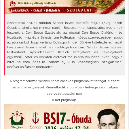
2026-05-08 Péntek |
#Magyar Tartomány
Sándor István
•
Óbuda
•
program
•
Szeretettel hívunk minden Sándor István-tisztelőt május 17-23. között
Óbudára, ahol a hét minden napján Boldogunkkal kapcsolatos programok
lesznek a Don Bosco Szaléziak, az óbudai Don Bosco Oratórium és
Közösségi Ház és a Salesianum Kollégium közös szervezésében abból
az alkalomból, hogy vértanú Boldogunk idén 80 éve kötelezte el magát
hivatásával Isten mellett az örökfogadalomban. Sándor István szalézi
testvérként, nyomdászként, fiatalok barátjaként és nevelőjeként
egyszerű, bátor és örömteli életével ma is arra hív bennünket, hogy a
hitet ne csak őrizzük, hanem éljük is: közösségben, szolgálatban,
derűvel és fiatalos lendülettel.
A programsorozat minden napra érdekes programokat tartogat, a szent
vértanú ereklyéjével. Kiemelkedik a pünkösdi hétvége szombatjára
szervezett családi nap.
A hét programja: