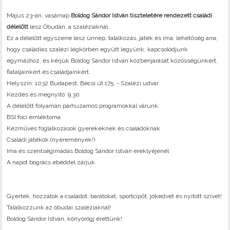
Május 23-án, vasárnap
Boldog Sándor István tiszteletére rendezett családi
délelőtt
lesz Óbudán, a szaléziaknál.
Ez a délelőtt egyszerre lesz ünnep, találkozás, játék és ima: lehetőség arra,
hogy családias szalézi légkörben együtt legyünk, kapcsolódjunk
egymáshoz, és kérjük Boldog Sándor István közbenjárását közösségünkért,
fiataljainkért és családjainkért.
Helyszín: 1032 Budapest, Bécsi út 175. - Szalézi udvar
Kezdés és megnyitó: 9.30
A délelőtt folyamán párhuzamos programokkal várunk:
BSI foci emléktorna
Kézműves foglalkozások gyerekeknek és családoknak
Családi játékok (nyeremények!)
Ima és szentségimádás Boldog Sándor István ereklyéjénél
A napot bogrács ebéddel zárjuk.
Gyertek, hozzátok a családot, barátokat, sportcipőt, jókedvet és nyitott szívet!
Találkozzunk az óbudai szaléziaknál!
Boldog Sándor István, könyörögj érettünk!