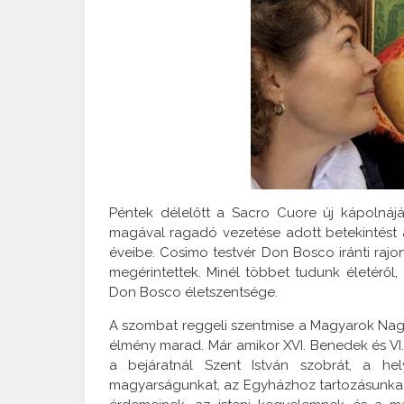
Péntek délelőtt a Sacro Cuore új kápolnájá
magával ragadó vezetése adott betekintést a
éveibe. Cosimo testvér Don Bosco iránti rajo
megérintettek. Minél többet tudunk életéről
Don Bosco életszentsége.
A szombat reggeli szentmise a Magyarok Nagy
élmény marad. Már amikor XVI. Benedek és VI.
a bejáratnál Szent István szobrát, a he
magyarságunkat, az Egyházhoz tartozásunkat 