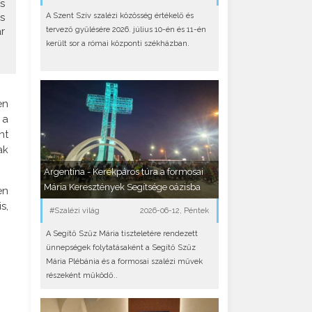
s
A Szent Szív szalézi közösség értékelő és
s
tervező gyűlésére 2026. július 10-én és 11-én
r
került sor a római központi székházban.
en
 a
nt
ak
Argentína - Kerékpáros túra a formosai
Mária Keresztények Segítsége oázisba
en
s,
#Szalézi világ
2026-06-12, Péntek
A Segítő Szűz Mária tiszteletére rendezett
ünnepségek folytatásaként a Segítő Szűz
Mária Plébánia és a formosai szalézi művek
részeként működő..