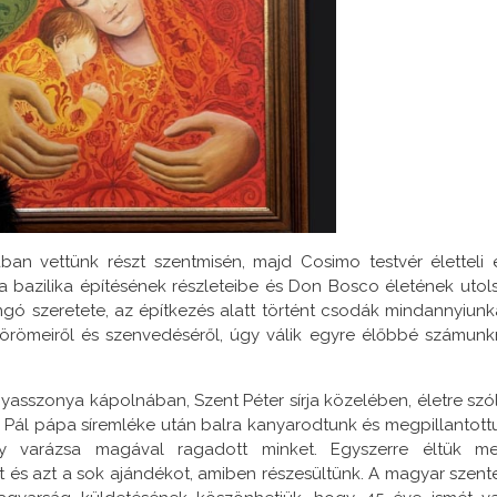
ban vettünk részt szentmisén, majd Cosimo testvér életteli 
 bazilika építésének részleteibe és Don Bosco életének utol
ngó szeretete, az építkezés alatt történt csodák mindannyiunk
, örömeiről és szenvedéséről, úgy válik egyre élőbbé számunk
asszonya kápolnában, Szent Péter sírja közelében, életre szó
 Pál pápa síremléke után balra kanyarodtunk és megpillantott
ly varázsa magával ragadott minket. Egyszerre éltük m
és azt a sok ajándékot, amiben részesültünk. A magyar szent