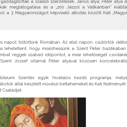
azdagították a szalézi szerzetesek, János atya, Péter atya é
ikák meglátogatása és a „100 Jászol a Vatikánban” kiállítá
hol a 3 Magyarországot képviselő alkotás között Kati „Magya
jes napot töltöttünk Rómában. Az első napon, csütörtök délb
 a lehetetlent, hogy misézhessünk a Szent Péter bazilikában
bat reggeli szabad időpontot, a mise lehetőségét csodaké
zent József oltárnál Péter atyával közösen koncelebrált
bileumi Szentév egyik hivatalos kezdő programja, mely
tók által készített művészi betlehemeket és Kati festményét i
 Családját.