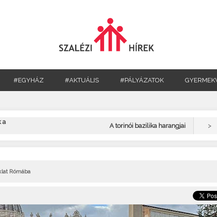
#EGYHÁZ
#AKTUÁLIS
#PÁLYÁZATOK
GYERMEK
 a
>
A torinói bazilika harangjai
klat Rómába