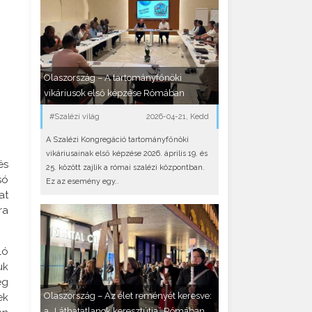
Olaszország – A tartományfőnöki
vikáriusok első képzése Rómában
#Szalézi világ
2026-04-21, Kedd
A Szalézi Kongregáció tartományfőnöki
vikáriusainak első képzése 2026. április 19. és
és
25. között zajlik a római szalézi központban.
só
Ez az esemény egy..
at
ra
ló
uk
eg
Olaszország – Az élet reményét keresve:
ek
a „Láthatatlanok keresztútja” Rómában