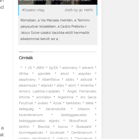
an
ád
#Szalézi világ
2026-03-30, Hétfő
Rómában, a Via Marsala mentén, a Termini
pályaudvar közelében, a Castro Pretorio-i
Jézus Szíve szalézi bazilika előtt harmadik
alkalommal került sor a..
Címkék
•
•
•
•
•
•
•
1%
28EK
29.EK
adomány
advent
•
•
•
•
Afrika
ajándék
akció
alapítás
•
•
•
•
alapítvány
Albertfalva
áldás
áldozat
•
•
•
•
•
alkalmazás
állandó
állás
álom
Amerika
•
Amoris Laetitia-családév
Ángel Fernández
•
•
•
Artime
animátor
Argentína
Ars Sacra
•
•
•
•
•
Fesztivál
avatás
Ázsia
beiktatás
béke
•
•
•
betegség
bevándorlók
bíboros
•
•
bicentenárium
boldoggáavatás
•
•
boldoggáavatási eljárás
BoscoFeszt
•
•
•
•
börtön
Brazília
búcsú
Budapest
 a
•
•
•
bűnmegelőzés
bűvészet
Centenárium
al
•
•
•
cigány pasztoráció
cirkusz
Clarisseum