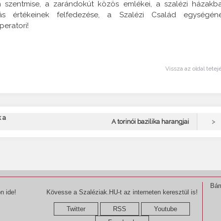
om szentmise, a zarándokút közös emlékei, a szalézi házakb
ás értékeinek felfedezése, a Szalézi Család egységén
eratori!
Vissza az oldal tetej
 a
>
A torinói bazilika harangjai
Bár
n ide!
Kövesse a Szaléziak.HU-t az interneten keresztül is!
Twitter
RSS
Youtube