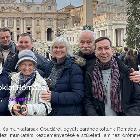
oklat Rómába
ny
|
ARCHIVÁLT
esek és munkatársak Óbudáról együtt zarándokoltunk Rómába. 
alézi munkatárs kezdeményezésére született, amihez örömme