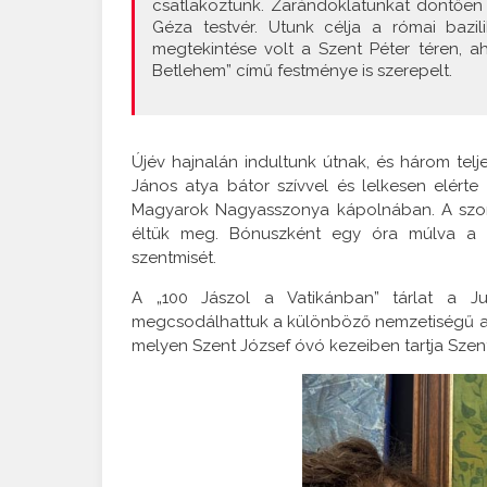
csatlakoztunk. Zarándoklatunkat döntően g
Géza testvér. Utunk célja a római bazil
megtekintése volt a Szent Péter téren, a
Betlehem” című festménye is szerepelt.
Újév hajnalán indultunk útnak, és három tel
János atya bátor szívvel és lelkesen elérte
Magyarok Nagyasszonya kápolnában. A szom
éltük meg. Bónuszként egy óra múlva a S
szentmisét.
A „100 Jászol a Vatikánban” tárlat a Ju
megcsodálhattuk a különböző nemzetiségű alko
melyen Szent József óvó kezeiben tartja Szent