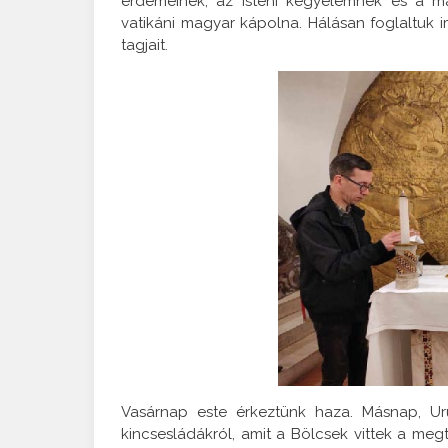
érdemeinek, az isteni kegyelemnek és a m
vatikáni magyar kápolna. Hálásan foglaltuk 
tagjait.
Vasárnap este érkeztünk haza. Másnap, U
kincsesládákról, amit a Bölcsek vittek a megt