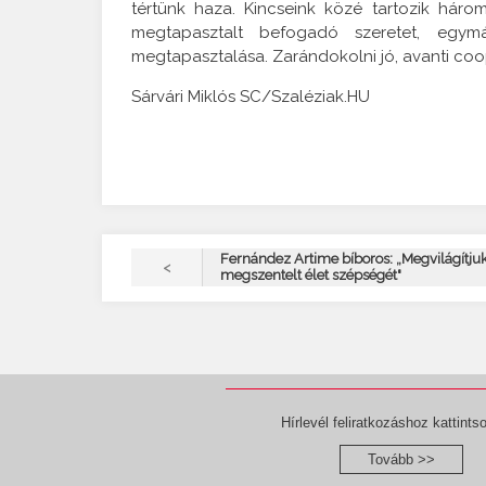
tértünk haza. Kincseink közé tartozik hár
megtapasztalt befogadó szeretet, egym
megtapasztalása. Zarándokolni jó, avanti coop
Sárvári Miklós SC/Szaléziak.HU
Fernández Artime bíboros: „Megvilágítjuk
<
megszentelt élet szépségét"
Hírlevél feliratkozáshoz kattintso
Tovább >>