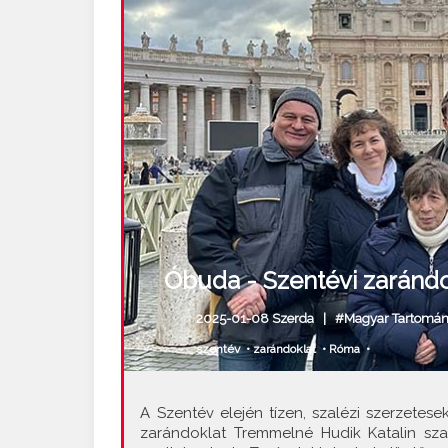
Óbuda - Szentévi zaránd
2025-01-08 Szerda |
#Magyar Tartomá
szentév
•
zarándoklat
•
Róma
•
A Szentév elején tízen, szalézi szerzet
zarándoklat Tremmelné Hudik Katalin sz