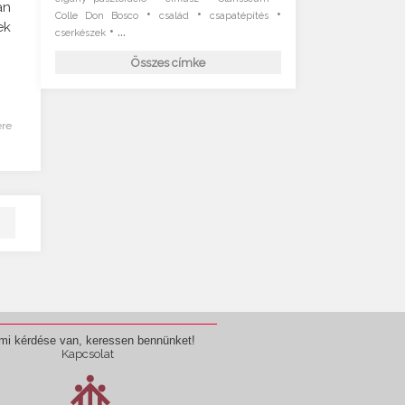
an
•
•
•
Colle Don Bosco
család
csapatépítés
ek
• ...
cserkészek
Összes címke
ére
mi kérdése van, keressen bennünket!
Kapcsolat