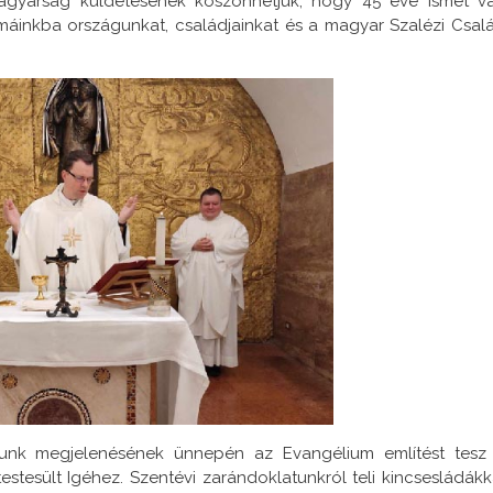
agyarság küldetésének köszönhetjük, hogy 45 éve ismét v
imáinkba országunkat, családjainkat és a magyar Szalézi Csal
runk megjelenésének ünnepén az Evangélium említést tesz
estesült Igéhez. Szentévi zarándoklatunkról teli kincsesládákk