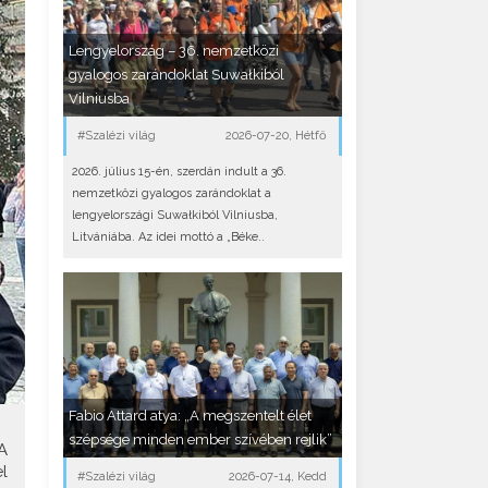
Lengyelország – 36. nemzetközi
gyalogos zarándoklat Suwałkiból
Vilniusba
#Szalézi világ
2026-07-20, Hétfő
2026. július 15-én, szerdán indult a 36.
nemzetközi gyalogos zarándoklat a
lengyelországi Suwałkiból Vilniusba,
Litvániába. Az idei mottó a „Béke..
Fabio Attard atya: „A megszentelt élet
szépsége minden ember szívében rejlik”
A
l
#Szalézi világ
2026-07-14, Kedd