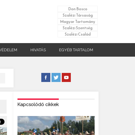
Don Bosco
Szalézi Társaság
Magyar Tartomány
Szalézi Szentség
Szalézi Család
VÉDELEM
HIVATÁS
EGYÉB TARTALOM
Kapcsolódó cikkek