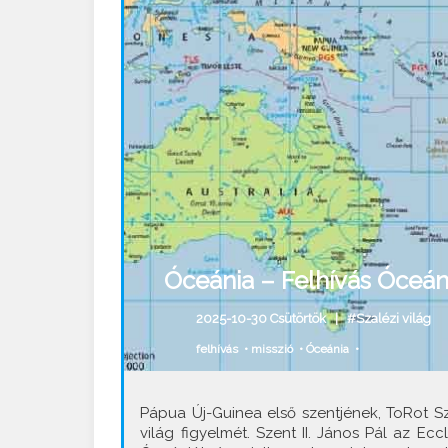
Óceánia – Felhívás Óceáni
2025-10-30 Csütörtök |
#Szalézi világ
felhívás
•
misszió
•
Óceánia
•
Pápua Új-Guinea első szentjének, ToRot Sz
világ figyelmét. Szent II. János Pál az E