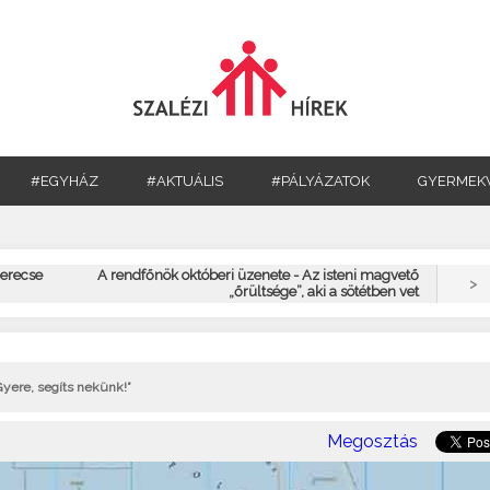
#EGYHÁZ
#AKTUÁLIS
#PÁLYÁZATOK
GYERMEK
Gerecse
A rendfőnök októberi üzenete - Az isteni magvető
>
„őrültsége”, aki a sötétben vet
Gyere, segíts nekünk!”
Megosztás