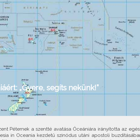
áért: „Gyere, segíts nekünk!”
ent Péternek a szentté avatása Óceániára irányította az egés
cclesia in Oceania kezdetű szinódus utáni apostoli buzdításába