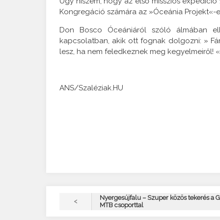
Úgy hiszem, hogy az első missziós expedíció 
Kongregáció számára az »Óceánia Projekt«-e
Don Bosco Óceániáról szóló álmában elh
kapcsolatban, akik ott fognak dolgozni: » F
lesz, ha nem feledkeznek meg kegyelmeiről! «”
ANS/Szaléziak.HU
Nyergesújfalu – Szuper közös tekerés a 
<
MTB csoporttal