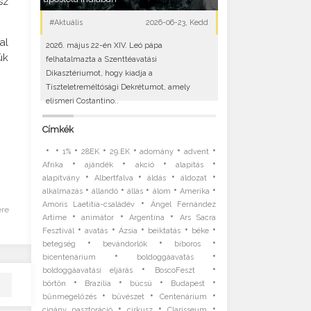
sz
#Aktuális
2026-06-23, Kedd
al
2026. május 22-én XIV. Leó pápa
ük
felhatalmazta a Szenttéavatási
Dikasztériumot, hogy kiadja a
Tiszteletreméltósági Dekrétumot, amely
elismeri Costantino..
Címkék
•
•
•
•
•
•
•
1%
28EK
29.EK
adomány
advent
•
•
•
•
Afrika
ajándék
akció
alapítás
•
•
•
•
alapítvány
Albertfalva
áldás
áldozat
•
•
•
•
•
alkalmazás
állandó
állás
álom
Amerika
•
Amoris Laetitia-családév
Ángel Fernández
ére
•
•
•
Artime
animátor
Argentína
Ars Sacra
•
•
•
•
•
Fesztivál
avatás
Ázsia
beiktatás
béke
•
•
•
betegség
bevándorlók
bíboros
•
•
bicentenárium
boldoggáavatás
•
•
boldoggáavatási eljárás
BoscoFeszt
•
•
•
•
börtön
Brazília
búcsú
Budapest
•
•
•
bűnmegelőzés
bűvészet
Centenárium
•
•
•
cigány pasztoráció
cirkusz
Clarisseum