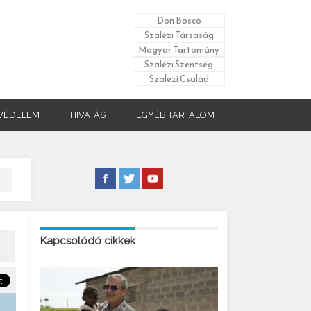
Don Bosco
Szalézi Társaság
Magyar Tartomány
Szalézi Szentség
Szalézi Család
VÉDELEM
HIVATÁS
EGYÉB TARTALOM
Kapcsolódó cikkek