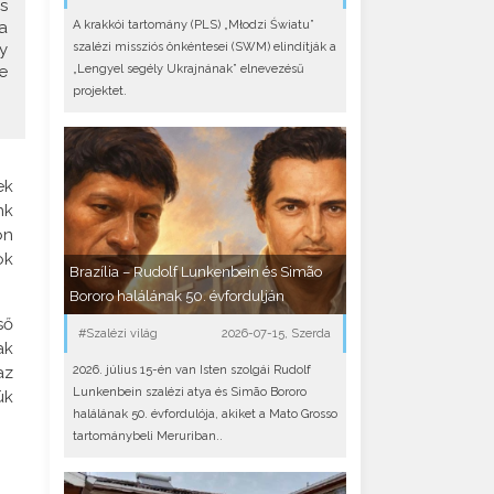
s
A krakkói tartomány (PLS) „Młodzi Światu”
a
szalézi missziós önkéntesei (SWM) elindítják a
y
„Lengyel segély Ukrajnának” elnevezésű
e
projektet.
ek
nk
on
ok
Brazília – Rudolf Lunkenbein és Simão
Bororo halálának 50. évfordulján
ső
#Szalézi világ
2026-07-15, Szerda
ak
2026. július 15-én van Isten szolgái Rudolf
az
Lunkenbein szalézi atya és Simão Bororo
ük
halálának 50. évfordulója, akiket a Mato Grosso
tartománybeli Meruriban..