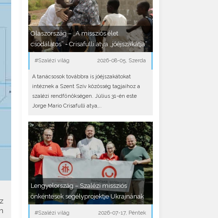
Olaszország – „A missziós élet
csodálatos” - Crisafulli atya „jóéjszakátja”
#Szalézi világ
2026-08-05, Szerda
A tanácsosok továbbra is jóéjszakátokat
intéznek a Szent Szív közösség tagjaihoz a
szalézi rendfőnökségen. Július 31-én este
Jorge Mario Crisafulli atya,..
Lengyelország – Szalézi missziós
önkéntesek segélyprojektje Ukrajnának
z
n
#Szalézi világ
2026-07-17, Péntek