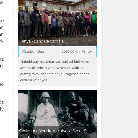
ak
se
an
an
nk
Kenya - Langata csodája
#Szalézi világ
2026-07-03, Péntek
az
Nairobi egy hatalmas vonzerővel bíró város,
n,
amely állandóan vonzza azokat, akik az
ország távoli területeinek túlságosan nehéz
életkörülményeit..
se
ós
ly
Costantino Vendrame atya, a Szent Szív
apostola Indiában