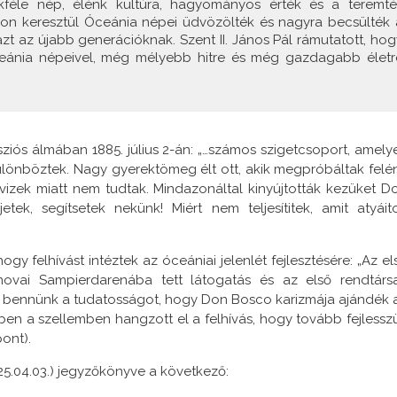
kféle nép, élénk kultúra, hagyományos érték és a teremté
okon keresztül Óceánia népei üdvözölték és nagyra becsülték 
zt az újabb generációknak. Szent II. János Pál rámutatott, hog
eánia népeivel, még mélyebb hitre és még gazdagabb életr
iós álmában 1885. július 2-án: „…számos szigetcsoport, amely
ülönböztek. Nagy gyerektömeg élt ott, akik megpróbáltak felé
t vizek miatt nem tudtak. Mindazonáltal kinyújtották kezüket D
tek, segítsetek nekünk! Miért nem teljesítitek, amit atyáit
y felhívást intéztek az óceániai jelenlét fejlesztésére: „Az el
novai Sampierdarenába tett látogatás és az első rendtárs
e bennünk a tudatosságot, hogy Don Bosco karizmája ajándék 
en a szellemben hangzott el a felhívás, hogy tovább fejlessz
pont).
25.04.03.) jegyzőkönyve a következő: