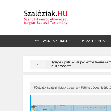
#MAGYAR TARTOMÁNY
#SZALÉZI VILÁG
Nyergesújfalu – Szuper közös tekerés a 
<
MTB csoporttal
Főoldal
/
Szalézi világ
/ Óceánia – Felhívás Óceániáért: „