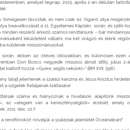
lésteremben, amelyet tegnap, 2025. április 2-án délután tartott
ték:
ink tömegesen távoztak, és nem csak ez, Viganò atya megérzé
 atya beavatkozását a 21. Egyetemes Káptaln során, és 1980-b
áció minden részéről érkező számos rendtársunk – bár mindannyi
náriusként kiküldetést vállalni, ma két virágzó és élénk régió
ba küldenek misszionáriusokat.
m során, ebben az ötéves időszakban, és különösen ezen 
emben Don Bosco negyedik missziós álmát 1885. július 2-á
tal kiáltott hozzá: »Gyere, segíts nekünk!«” (BM XVII, 596).
 talajt jelentenek a szalézi karizma és Jézus Krisztus hirdeté
 szigetek fiataljainak kiáltására!
ársak száma és hiányoznak a hivatások, alapítónk misszi
t«, az »elegem van a kereszténységből« érzését, amely o
, 2011. dec. 22.)!
 a rendfőnököt: növeljük a szaléziak jelenlétét Óceániában!”