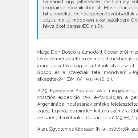
Óceániát úgy jellemezte, mint amely so
csodáinak mozaikjából áll. Misszionárius
hit ajándékát, és hűségesen továbbadták a
Jézus ma új módokon akar találkozni Óc
hívva őket benne (EO n.1,6).
Maga Don Bosco is álmodott Óceániáról missz
lakói vérmérsékletben és megjelenésben is k
jönni, de a távolság és a tőlünk elválasztot
Bosco és a szaléziak felé, mondván: »Jöjje
elkezdtek?«” (BM XVII, 594-596. o.).
A 29. Egyetemes Káptalan aktái megjegyzik, hog
missziós expedíció 150. évfordulóján a ge
Argentínába indulásának emléke felélesztett
egész Egyház és minden kultúra számára. Ebb
missziós jelenlétünket Óceániában” (29.EK, 2. 
A 29. Egyetemes Káptalan (N.55, csütörtök, 20