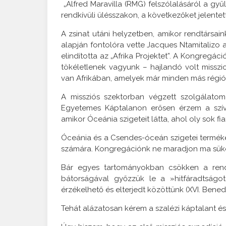
„Alfred Maravilla (RMG) felszólalásáról a gyű
rendkívüli ülésszakon, a következőket jelentet
A zsinat utáni helyzetben, amikor rendtársa
alapján fontolóra vette Jacques Ntamitalizo
elindította az „Afrika Projektet”. A Kongreg
tökéletlenek vagyunk – hajlandó volt misszio
van Afrikában, amelyek már minden más régió
A missziós szektorban végzett szolgálato
Egyetemes Káptalanon erősen érzem a szív
amikor Óceánia szigeteit látta, ahol oly sok fia
Óceánia és a Csendes-óceán szigetei termékeny
számára. Kongregációnk ne maradjon ma süket a
Bár egyes tartományokban csökken a rendt
bátorságával győzzük le a »hitfáradtságo
érzékelhető és elterjedt közöttünk (XVI. Benedek
Tehát alázatosan kérem a szalézi káptalant és