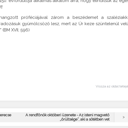
150. évfordulója alkalmas alkalom arra, hogy elindítsuk az egé
t!
angzott próféciájával zárom a beszédemet a szaléziakk
áradozásuk gyümölcsöző lesz, mert az Úr keze szüntelenül vel
 (BM XVII, 596)
Vissza az oldal tetej
Gerecse
A rendfőnök októberi üzenete - Az isteni magvető
>
„őrültsége”, aki a sötétben vet