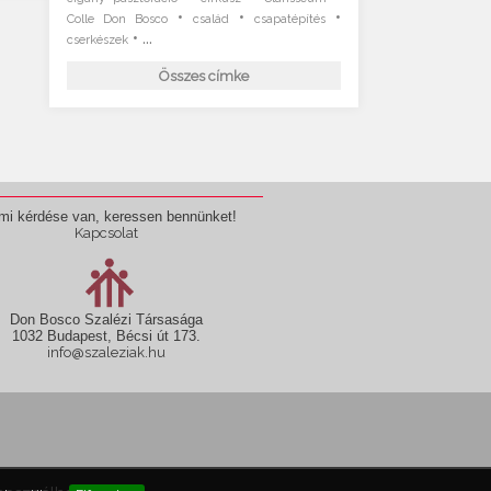
•
•
•
Colle Don Bosco
család
csapatépítés
• ...
cserkészek
Összes címke
mi kérdése van, keressen bennünket!
Kapcsolat
Don Bosco Szalézi Társasága
1032 Budapest, Bécsi út 173.
info@szaleziak.hu