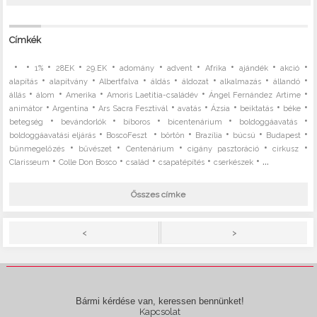
Címkék
•
•
•
•
•
•
•
•
•
•
1%
28EK
29.EK
adomány
advent
Afrika
ajándék
akció
•
•
•
•
•
•
•
alapítás
alapítvány
Albertfalva
áldás
áldozat
alkalmazás
állandó
•
•
•
•
•
állás
álom
Amerika
Amoris Laetitia-családév
Ángel Fernández Artime
•
•
•
•
•
•
•
animátor
Argentína
Ars Sacra Fesztivál
avatás
Ázsia
beiktatás
béke
•
•
•
•
•
betegség
bevándorlók
bíboros
bicentenárium
boldoggáavatás
•
•
•
•
•
•
boldoggáavatási eljárás
BoscoFeszt
börtön
Brazília
búcsú
Budapest
•
•
•
•
•
bűnmegelőzés
bűvészet
Centenárium
cigány pasztoráció
cirkusz
•
•
•
•
• ...
Clarisseum
Colle Don Bosco
család
csapatépítés
cserkészek
Összes címke
>
<
Bármi kérdése van, keressen bennünket!
Kapcsolat