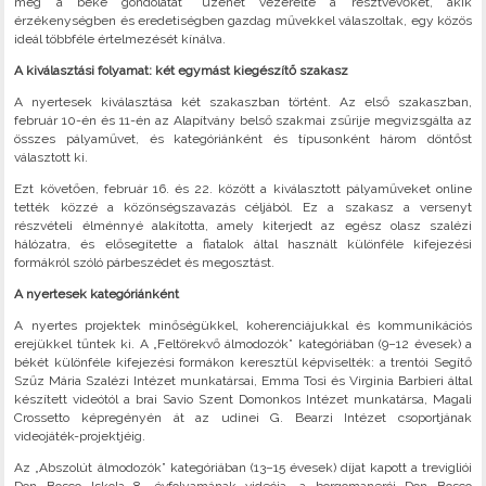
meg a béke gondolatát” üzenet vezérelte a résztvevőket, akik
érzékenységben és eredetiségben gazdag művekkel válaszoltak, egy közös
ideál többféle értelmezését kínálva.
A kiválasztási folyamat: két egymást kiegészítő szakasz
A nyertesek kiválasztása két szakaszban történt. Az első szakaszban,
február 10-én és 11-én az Alapítvány belső szakmai zsűrije megvizsgálta az
összes pályaművet, és kategóriánként és típusonként három döntőst
választott ki.
Ezt követően, február 16. és 22. között a kiválasztott pályaműveket online
tették közzé a közönségszavazás céljából. Ez a szakasz a versenyt
részvételi élménnyé alakította, amely kiterjedt az egész olasz szalézi
hálózatra, és elősegítette a fiatalok által használt különféle kifejezési
formákról szóló párbeszédet és megosztást.
A nyertesek kategóriánként
A nyertes projektek minőségükkel, koherenciájukkal és kommunikációs
erejükkel tűntek ki. A „Feltörekvő álmodozók” kategóriában (9–12 évesek) a
békét különféle kifejezési formákon keresztül képviselték: a trentói Segítő
Szűz Mária Szalézi Intézet munkatársai, Emma Tosì és Virginia Barbieri által
készített videótól a brai Savio Szent Domonkos Intézet munkatársa, Magali
Crossetto képregényén át az udinei G. Bearzi Intézet csoportjának
videojáték-projektjéig.
Az „Abszolút álmodozók” kategóriában (13–15 évesek) díjat kapott a trevigliói