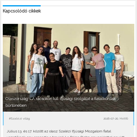
Kapcsolódó cikkek
Olaszország – A rácsokon túl: ifjúsági szolgálat a fiatalkorúak
börtönében
#Szalézi világ
2026-07-20, Hétfő
Július 13. és 17. között az olasz Szalézi Ifjúsági Mozgalom fiatal