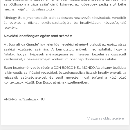
az „Otthonom a cápa szája” című könyvet, az idősebbek pedig a „A béke
mechanikája” címűt választották.
Mintegy 80 díjnyertes diák, akik az összes résztvevőt képviselték, vehették
át ezeket a díjakat elkötelezettségük és kreativitásuk kézzelfogható
jeleként.
Nevelési lehetőség az egész rend számára
A „Sognati da Grande” így jelentős nevelési élményt biztosít az egész olasz
szalézi közösség számára. A bemutatott művek megmutatták, hogy a
fiatalok hogyan képesek mélységesen és hitelesen kezelni az összetett
kérdéseket, a béke eszméjét konkrét, mindennapi döntésekké alakítva.
Ezen kezdeményezés révén a DON BOSCO NEL MONDO Alapítvány továbbra
is támogatja az ifjúsági vezetőket, összekapcsolja a fiatalok kreatív energiáit a
missziók szükségleteivel, és segít nevelési hidat építeni a különböző
kontextusok között, Don Bosco álmának szellemében.
ANS-Róma/Szaléziak.HU
Vissza az oldal tetejére