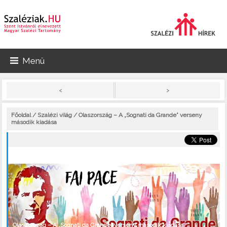
Menü
>
<
Főoldal
/
Szalézi világ
/ Olaszország – A „Sognati da Grande” verseny
második kiadása
Olaszország – A „Sognati da Grande” verseny második kiadása