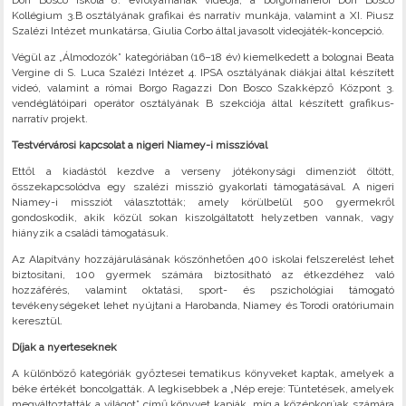
Don Bosco Iskola 8. évfolyamának videója, a borgomanerói Don Bosco
Kollégium 3.B osztályának grafikai és narratív munkája, valamint a XI. Piusz
Szalézi Intézet munkatársa, Giulia Corbo által javasolt videojáték-koncepció.
Végül az „Álmodozók” kategóriában (16–18 év) kiemelkedett a bolognai Beata
Vergine di S. Luca Szalézi Intézet 4. IPSA osztályának diákjai által készített
videó, valamint a római Borgo Ragazzi Don Bosco Szakképző Központ 3.
vendéglátóipari operátor osztályának B szekciója által készített grafikus-
narratív projekt.
Testvérvárosi kapcsolat a nigeri Niamey-i misszióval
Ettől a kiadástól kezdve a verseny jótékonysági dimenziót öltött,
összekapcsolódva egy szalézi misszió gyakorlati támogatásával. A nigeri
Niamey-i missziót választották; amely körülbelül 500 gyermekről
gondoskodik, akik közül sokan kiszolgáltatott helyzetben vannak, vagy
hiányzik a családi támogatásuk.
Az Alapítvány hozzájárulásának köszönhetően 400 iskolai felszerelést lehet
biztosítani, 100 gyermek számára biztosítható az étkezdéhez való
hozzáférés, valamint oktatási, sport- és pszichológiai támogató
tevékenységeket lehet nyújtani a Harobanda, Niamey és Torodi oratóriumain
keresztül.
Díjak a nyerteseknek
A különböző kategóriák győztesei tematikus könyveket kaptak, amelyek a
béke értékét boncolgatták. A legkisebbek a „Nép ereje: Tüntetések, amelyek
megváltoztatták a világot” című könyvet kapják, míg a középkorúak számára