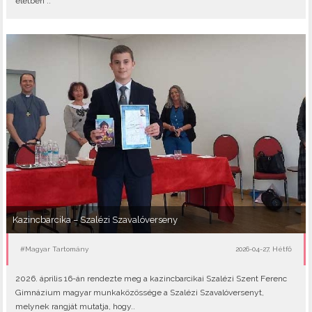
életben”..
Kazincbarcika – Szalézi Szavalóverseny
#Magyar Tartomány
2026-04-27, Hétfő
2026. április 16-án rendezte meg a kazincbarcikai Szalézi Szent Ferenc
Gimnázium magyar munkaközössége a Szalézi Szavalóversenyt,
melynek rangját mutatja, hogy..