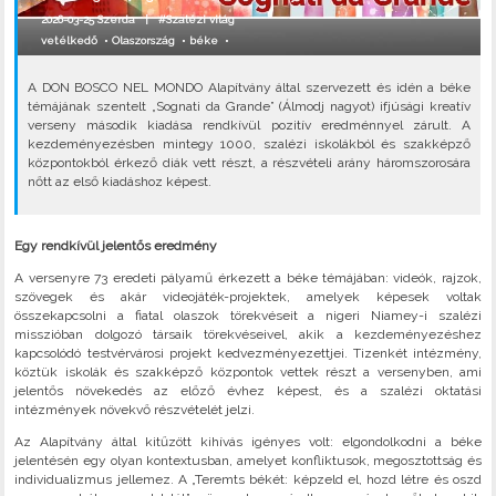
2026-03-25 Szerda |
#Szalézi világ
vetélkedő
•
Olaszország
•
béke
•
A DON BOSCO NEL MONDO Alapítvány által szervezett és idén a béke
témájának szentelt „Sognati da Grande” (Álmodj nagyot) ifjúsági kreatív
verseny második kiadása rendkívül pozitív eredménnyel zárult. A
kezdeményezésben mintegy 1000, szalézi iskolákból és szakképző
központokból érkező diák vett részt, a részvételi arány háromszorosára
nőtt az első kiadáshoz képest.
Egy rendkívül jelentős eredmény
A versenyre 73 eredeti pályamű érkezett a béke témájában: videók, rajzok,
szövegek és akár videojáték-projektek, amelyek képesek voltak
összekapcsolni a fiatal olaszok törekvéseit a nigeri Niamey-i szalézi
misszióban dolgozó társaik törekvéseivel, akik a kezdeményezéshez
kapcsolódó testvérvárosi projekt kedvezményezettjei. Tizenkét intézmény,
köztük iskolák és szakképző központok vettek részt a versenyben, ami
jelentős növekedés az előző évhez képest, és a szalézi oktatási
intézmények növekvő részvételét jelzi.
Az Alapítvány által kitűzött kihívás igényes volt: elgondolkodni a béke
jelentésén egy olyan kontextusban, amelyet konfliktusok, megosztottság és
individualizmus jellemez. A „Teremts békét: képzeld el, hozd létre és oszd