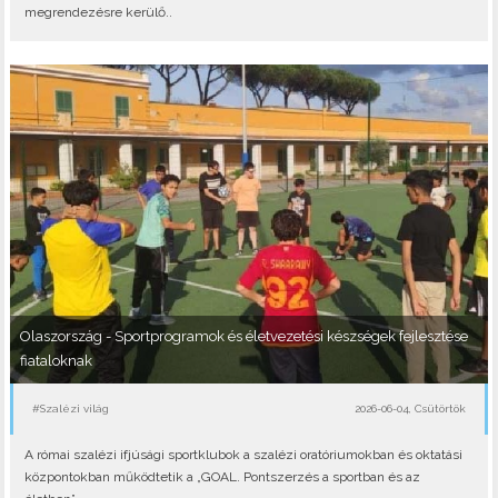
megrendezésre kerülő..
Olaszország - Sportprogramok és életvezetési készségek fejlesztése
fiataloknak
#Szalézi világ
2026-06-04, Csütörtök
A római szalézi ifjúsági sportklubok a szalézi oratóriumokban és oktatási
központokban működtetik a „GOAL. Pontszerzés a sportban és az