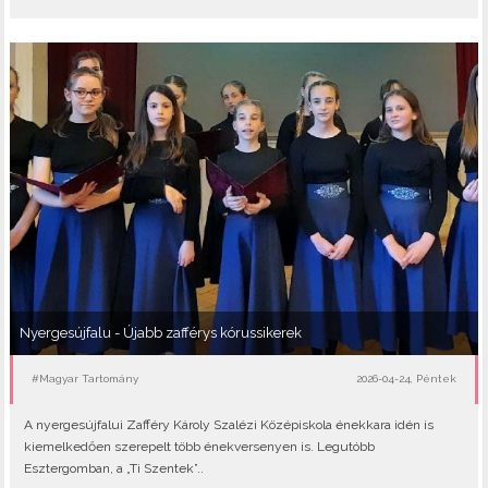
Nyergesújfalu - Újabb zafférys kórussikerek
#Magyar Tartomány
2026-04-24, Péntek
A nyergesújfalui Zafféry Károly Szalézi Középiskola énekkara idén is
kiemelkedően szerepelt több énekversenyen is. Legutóbb
Esztergomban, a „Ti Szentek”..