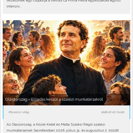
vezetőinek egy csoportja a trevisói La Prima Pietra egyesülettel együtt
intenzív..
Olaszország – Előadás készül a szalézi munkatársakról
#Szalézi világ
2026-07-07, Kedd
Az Olaszország, a Közel-Kelet és Málta Szalézi Régió szalézi
munkatársainak Sacrofanóban 2026. július 31. és augusztus 2. között