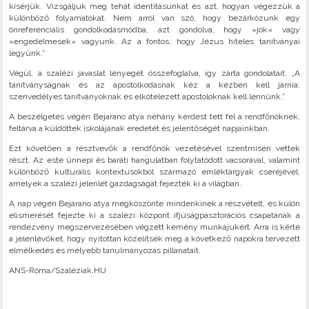
kísérjük. Vizsgáljuk meg tehát identitásunkat és azt, hogyan végezzük a
különböző folyamatokat. Nem arról van szó, hogy bezárkózunk egy
önreferenciális gondolkodásmódba, azt gondolva, hogy »jók« vagy
»engedelmesek« vagyunk. Az a fontos, hogy Jézus hiteles tanítványai
legyünk.”
Végül, a szalézi javaslat lényegét összefoglalva, így zárta gondolatait: „A
tanítványságnak és az apostolkodásnak kéz a kézben kell járnia:
szenvedélyes tanítványoknak és elkötelezett apostoloknak kell lennünk.”
A beszélgetés végén Bejarano atya néhány kérdést tett fel a rendfőnöknek,
feltárva a küldöttek iskolájának eredetét és jelentőségét napjainkban.
Ezt követően a résztvevők a rendfőnök vezetésével szentmisén vettek
részt. Az este ünnepi és baráti hangulatban folytatódott vacsorával, valamint
különböző kulturális kontextusokból származó emléktárgyak cseréjével,
amelyek a szalézi jelenlét gazdagságát fejezték ki a világban.
A nap végén Bejarano atya megköszönte mindenkinek a részvételt, és külön
elismerését fejezte ki a szalézi központ ifjúságpasztorációs csapatának a
rendezvény megszervezésében végzett kemény munkájukért. Arra is kérte
a jelenlévőket, hogy nyitottan közelítsék meg a következő napokra tervezett
elmélkedés és mélyebb tanulmányozás pillanatait.
ANS-Róma/Szaléziak.HU