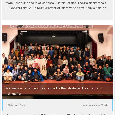
Márciusban ünnepelte az odesszai „Narnia” szalézi líceum alapításának
20. évfordulóját. A jubileum örömteli alkalommá vált arra, hogy a hála, az..
Szlovákia – Ifjúságpasztorációs küldöttek stratégiai kontinentális
találkozója
#Szalézi világ
2025-11-27, Csütörtök