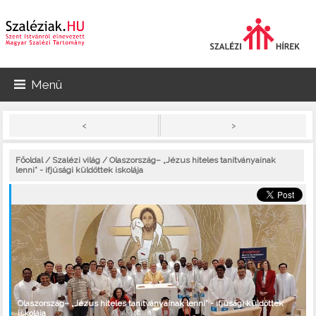
Menü
>
<
Főoldal
/
Szalézi világ
/ Olaszország– „Jézus hiteles tanítványainak
lenni” - ifjúsági küldöttek iskolája
Olaszország– „Jézus hiteles tanítványainak lenni” - ifjúsági küldöttek
iskolája