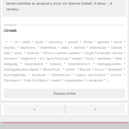
témát indítottak el, amelyet a 2025. évi strenna ihletett. A téma – „A
remény..
Címkék
•
•
•
•
•
•
•
•
•
•
1%
28EK
29.EK
adomány
advent
Afrika
ajándék
akció
•
•
•
•
•
•
•
alapítás
alapítvány
Albertfalva
áldás
áldozat
alkalmazás
állandó
•
•
•
•
•
állás
álom
Amerika
Amoris Laetitia-családév
Ángel Fernández Artime
•
•
•
•
•
•
•
animátor
Argentína
Ars Sacra Fesztivál
avatás
Ázsia
beiktatás
béke
•
•
•
•
•
betegség
bevándorlók
bíboros
bicentenárium
boldoggáavatás
•
•
•
•
•
•
boldoggáavatási eljárás
BoscoFeszt
börtön
Brazília
búcsú
Budapest
•
•
•
•
•
bűnmegelőzés
bűvészet
Centenárium
cigány pasztoráció
cirkusz
•
•
•
•
• ...
Clarisseum
Colle Don Bosco
család
csapatépítés
cserkészek
Összes címke
>
<