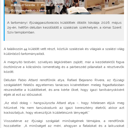
2026-05-27 Szerda |
#Szalézi világ
ifjúságpasztoráció
•
iskola
•
A tartományi ifjúságpasztorációs küldöttek ötödik Iskolája 2026. május
25-én, hétfőn délután kezdődött a szaléziak székhelyén, a római Szent
Szív templomban.
A találkozón 44 küldött vett részt, köztük szaléziak és világiak a szalézi világ
különböző tartományaiból.
A megnyitó testvéri, szívélyes légkörében zajlott, már a kezdetektől fogva
ösztönözve a kölcsönös ismeretség és a párbeszéd pillanatait a résztvevők
között.
Délután Fabio Attard rendfőnök atya, Rafael Bejarano Rivera, az ifjúsági
szolgálatért felelős egyetemes tanácsos kíséretében meleg fogadtatásban
részesítette a küldötteket, és arra kérte őket, hogy igazi tanítványokként
éljék át ezt az időszakot.
„Az első dolog – hangsúlyozta Attard atya –, hogy hitelesen éljük meg
hitünket. Ha nem tanúskodunk az igazi keresztény életről, akkor azt
kockáztatjuk, hogy elveszítjük küldetésünk lényegét.”
Visszatérve az ifjúsági szolgálat minőségének témájára, a rendfőnök
hozzátette: „A minőséget az méri, ahogyan a fiatalokat és a laikusokat