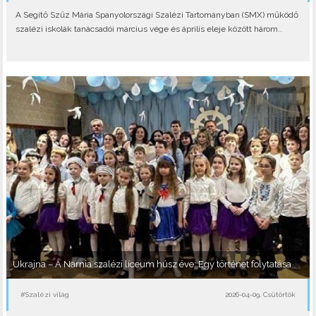
A Segítő Szűz Mária Spanyolországi Szalézi Tartományban (SMX) működő
szalézi iskolák tanácsadói március vége és április eleje között három..
Ukrajna – A Narnia szalézi líceum húsz éve: Egy történet folytatása
#Szalézi világ
2026-04-09, Csütörtök