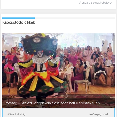
Vissza az oldal tetejére
Kapcsolódó cikkek
Írország – Szalézi középiskola a családon belüli erőszak ellen
#Szalézi világ
2026-05-19, Kedd