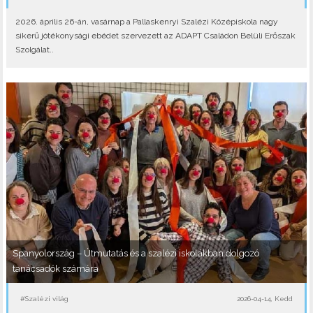
2026. április 26-án, vasárnap a Pallaskenryi Szalézi Középiskola nagy
sikerű jótékonysági ebédet szervezett az ADAPT Családon Belüli Erőszak
Szolgálat..
Spanyolország – Útmutatás és a szalézi iskolákban dolgozó
tanácsadók számára
#Szalézi világ
2026-04-14, Kedd