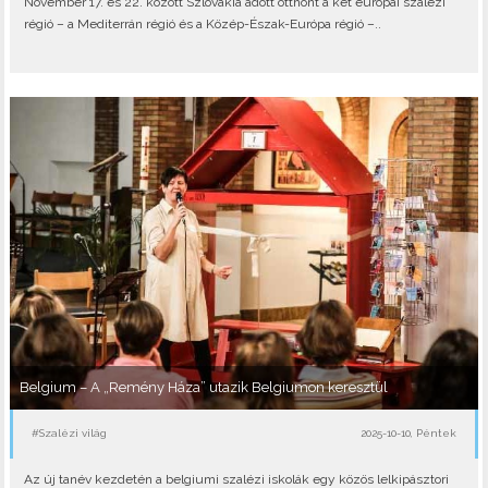
November 17. és 22. között Szlovákia adott otthont a két európai szalézi
régió – a Mediterrán régió és a Közép-Észak-Európa régió –..
Belgium – A „Remény Háza” utazik Belgiumon keresztül
#Szalézi világ
2025-10-10, Péntek
Az új tanév kezdetén a belgiumi szalézi iskolák egy közös lelkipásztori