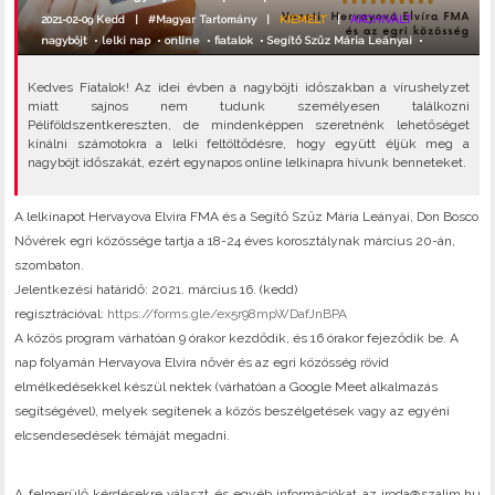
2021-02-09 Kedd |
#Magyar Tartomány
|
KIEMELT
|
ARCHIVÁLT
nagyböjt
•
lelki nap
•
online
•
fiatalok
•
Segítő Szűz Mária Leányai
•
Kedves Fiatalok! Az idei évben a nagyböjti időszakban a vírushelyzet
miatt sajnos nem tudunk személyesen találkozni
Péliföldszentkereszten, de mindenképpen szeretnénk lehetőséget
kínálni számotokra a lelki feltöltődésre, hogy együtt éljük meg a
nagyböjt időszakát, ezért egynapos online lelkinapra hívunk benneteket.
A lelkinapot Hervayova Elvira FMA és a Segítő Szűz Mária Leányai, Don Bosco
Nővérek egri közössége tartja a 18-24 éves korosztálynak március 20-án,
szombaton.
Jelentkezési határidő: 2021. március 16. (kedd)
regisztrációval:
https://forms.gle/ex5r98mpWDafJnBPA
A közös program várhatóan 9 órakor kezdődik, és 16 órakor fejeződik be. A
nap folyamán Hervayova Elvira nővér és az egri közösség rövid
elmélkedésekkel készül nektek (várhatóan a Google Meet alkalmazás
segítségével), melyek segítenek a közös beszélgetések vagy az egyéni
elcsendesedések témáját megadni.
A felmerülő kérdésekre választ és egyéb információkat az iroda@szalim.hu