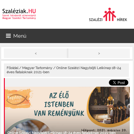
Menü
>
<
Főoldal
/
Magyar Tartomány
/ Online Szalézi Nagyböjti Lelkinap 18-24
éves fiataloknak 2021-ben
Online Szalézi Nagyböjti Lelkinap 18-24 éves fiataloknak 2021-ben