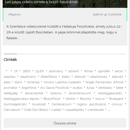
Leó pápa videóüzenete a brazil fiataloknak
#Egyház
2026-07-30, Csütörtök
A Szentatya videóüzenet küldött a Halleluja Fesztiválra, amely július 22-
26-a között zajlott Brazíliában. A pápa örömmel állapította meg, hogy a
fiatalok..
Címkék
•
•
•
•
•
•
•
•
•
•
1%
28EK
29.EK
adomány
advent
Afrika
ajándék
akció
•
•
•
•
•
•
•
alapítás
alapítvány
Albertfalva
áldás
áldozat
alkalmazás
állandó
•
•
•
•
•
állás
álom
Amerika
Amoris Laetitia-családév
Ángel Fernández Artime
•
•
•
•
•
•
•
animátor
Argentína
Ars Sacra Fesztivál
avatás
Ázsia
beiktatás
béke
•
•
•
•
•
betegség
bevándorlók
bíboros
bicentenárium
boldoggáavatás
•
•
•
•
•
•
boldoggáavatási eljárás
BoscoFeszt
börtön
Brazília
búcsú
Budapest
•
•
•
•
•
bűnmegelőzés
bűvészet
Centenárium
cigány pasztoráció
cirkusz
•
•
•
•
• ...
Clarisseum
Colle Don Bosco
család
csapatépítés
cserkészek
Összes címke