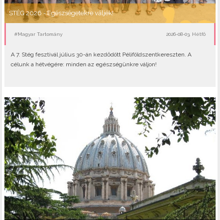
STÉG 2026 - Egészségetekre váljék!
#Magyar Tartomány
2026-08-03, Hétfő
A 7. Stég fesztivál július 30-án kezdődött Péliföldszentkereszten. A
célunk a hétvégére: minden az egészségünkre váljon!