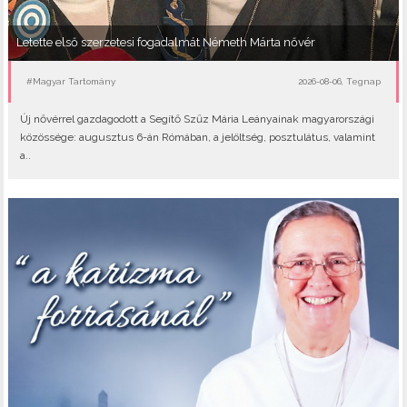
Letette első szerzetesi fogadalmát Németh Márta nővér
#Magyar Tartomány
2026-08-06, Tegnap
Új nővérrel gazdagodott a Segítő Szűz Mária Leányainak magyarországi
közössége: augusztus 6-án Rómában, a jelöltség, posztulátus, valamint
a..