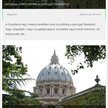
Leó pápa videóüzenete a portugál fiatalokhoz
#Egyház
2026-07-31, Péntek
A Szentatya egy videóüzenetben arra buzdította a portugál fiatalokat,
hogy engedjék, hogy nyugtalanságuk közelebb vigye őket Istenhez, és
helyezzék elé..