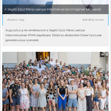
A Segítő Szűz Mária Leányai Intézménye karizmájának forrásánál
#Szalézi világ
2026-08-05, Szerda
Augusztus 5-én emlékezünk a Segítő Szűz Mária Leányai
Intézményének (FMA) alapítására. Ebből az alkalomból Chiara Cazzuola
generális anya üzenetet..