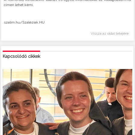
címen lehet kérni.
szalim.hu/Szaléziak.HU
Vissza az oldal tetejére
Kapcsolódó cikkek