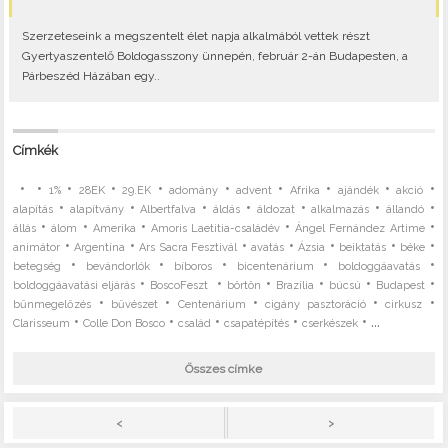
Szerzeteseink a megszentelt élet napja alkalmából vettek részt
Gyertyaszentelő Boldogasszony ünnepén, február 2-án Budapesten, a
Párbeszéd Házában egy..
Címkék
•
•
•
•
•
•
•
•
•
•
1%
28EK
29.EK
adomány
advent
Afrika
ajándék
akció
•
•
•
•
•
•
•
alapítás
alapítvány
Albertfalva
áldás
áldozat
alkalmazás
állandó
•
•
•
•
•
állás
álom
Amerika
Amoris Laetitia-családév
Ángel Fernández Artime
•
•
•
•
•
•
•
animátor
Argentína
Ars Sacra Fesztivál
avatás
Ázsia
beiktatás
béke
•
•
•
•
•
betegség
bevándorlók
bíboros
bicentenárium
boldoggáavatás
•
•
•
•
•
•
boldoggáavatási eljárás
BoscoFeszt
börtön
Brazília
búcsú
Budapest
•
•
•
•
•
bűnmegelőzés
bűvészet
Centenárium
cigány pasztoráció
cirkusz
•
•
•
•
• ...
Clarisseum
Colle Don Bosco
család
csapatépítés
cserkészek
Összes címke
>
<