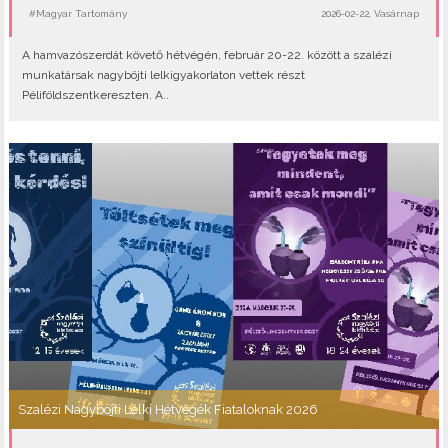
#Magyar Tartomány
2026-02-22, Vasárnap
A hamvazószerdát követő hétvégén, február 20-22. között a szalézi
munkatársak nagyböjti lelkigyakorlaton vettek részt
Péliföldszentkereszten. A..
Szalézi Nagyböjti Lelki Hétvégék Fiataloknak 2026