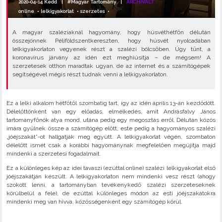
2020-04-14 Kedd |
#Magyar Tartomány
|
ARCHIVÁLT
online
•
lelkigyakorlat
•
szerzetes
•
A magyar szaléziaknál hagyomány, hogy húsvéthétfőn délután
összejönnek Péliföldszentkereszten, hogy húsvét nyolcadában
lelkigyakorlaton vegyenek részt a szalézi bölcsőben. Úgy tűnt, a
koronavírus járvány az idén ezt meghiúsítja – de mégsem! A
szerzetesek otthon maradtak ugyan, de az internet és a számítógépek
segítségével mégis részt tudnak venni a lelkigyakorlaton.
Ez a lelki alkalom hétfőtől szombatig tart, így az idén április 13-án kezdődött.
Délelőttönként van egy előadás, elmélkedés, amit Andrásfalvy János
tartományfőnök atya mond, utána pedig egy megosztás erről. Délután közös
imára gyűlnek össze a számítógép előtt, este pedig a hagyományos szalézi
„jóéjszakát”-ot hallgatják meg együtt. A lelkigyakorlat végén, szombaton
délelőtt ismét csak a korábbi hagyománynak megfelelően megújítja majd
mindenki a szerzetesi fogadalmait.
Ez a különleges kép az idei tavaszi (ezúttal online) szalézi lelkigyakorlat első
jóéjszakátján készült. A lelkigyakorlaton nem mindenki vesz részt (ahogy
szokott lenni, a tartományban tevékenykedő szalézi szerzeteseknek
körülbelül a fele), de ezúttal különleges módon az esti jóéjszakátokra
mindenki meg van hívva, közösségenként egy számítógép körül.