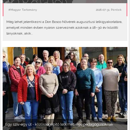
#Magyar Tartomány
2026-07-31, Péntek
Még lehet jelentkezni a Don Bosco Nővérek augusztusi lelkigyakorlatára,
amelyet minden évben nyáron szerveznek azoknak a 18–30 év közötti
lányoknak, akik..
Egy szív-egy út - közösségépítő lelki hétvége pedagógusoknak