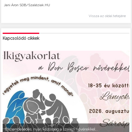
Jani Áron SDB/Szaléziak.HU
Vissza az oldal tetejére
Kapcsolódó cikkek
Elcsendesedés, nyár, közösség a szalézi nővérekkel...