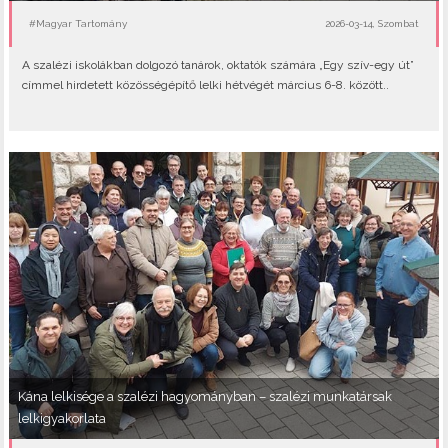
#Magyar Tartomány
2026-03-14, Szombat
A szalézi iskolákban dolgozó tanárok, oktatók számára „Egy szív-egy út”
címmel hirdetett közösségépítő lelki hétvégét március 6-8. között..
Kána lelkisége a szalézi hagyományban – szalézi munkatársak
lelkigyakorlata