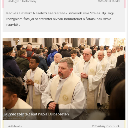
#Magyar Tartomány
2026-02-17, Kedd
Kedves Fiatalok! A szalézi szerzetesek, nővérek és a Szalézi Ifjúsági
Mozgalom fiataljai szeretettel hívnak benneteket a fiataloknak szóló
nagyböjti..
A megszentelt élet napja Budapesten
#Aktuális
2026-02-05, Csütörtök