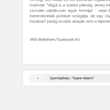
működik: "Végül is a szalézi pékség, amely k
szociális vállalkozás egyik formája" - zárja
berendezések javítását szolgálja, de egy ol
házában" pedig tovább akarják vinni a fejlődést
ANS-Betlehem/Szaléziak.HU
<
Szombathely - "Gyere Velem!"