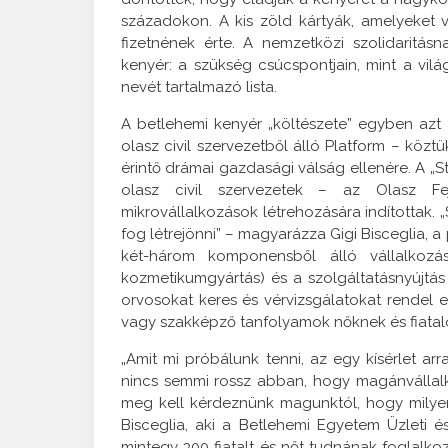
századokon. A kis zöld kártyák, amelyeket v
fizetnének érte. A nemzetközi szolidaritá
kenyér: a szükség csúcspontjain, mint a vilá
nevét tartalmazó lista.
A betlehemi kenyér „költészete” egyben azt a
olasz civil szervezetből álló Platform – közt
érintő drámai gazdasági válság ellenére. A „S
olasz civil szervezetek – az Olasz Fe
mikrovállalkozások létrehozására indítottak. „
fog létrejönni” – magyarázza Gigi Bisceglia,
két-három komponensből álló vállalkoz
kozmetikumgyártás) és a szolgáltatásnyújtás
orvosokat keres és vérvizsgálatokat rendel e
vagy szakképző tanfolyamok nőknek és fiatal
„Amit mi próbálunk tenni, az egy kísérlet ar
nincs semmi rossz abban, hogy magánvállalko
meg kell kérdeznünk magunktól, hogy milye
Bisceglia, aki a Betlehemi Egyetem Üzleti é
mintegy 300 fiatalt és nőt tudnának foglalko