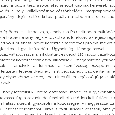
alaki a pultra tesz, azoké, akik anélkül kapnak kenyeret, ho
snak és a helyi vállalkozásnak köszönhetően „megszaporodot
gjárvány idején, estére ki lesz pipálva a több mint 100 család
 fejlődést is szimbolizálja, amelyet a Palesztinában működő 
ük a Focsiv néhány tagja – továbbra is törekszik, az egész régi
tart your business” névre keresztelt hároméves projekt, melyet 
jlesztési Együttműködési Ügynökség támogatásával – 
Száz vállalkozást már inkubáltak, és végül 120 induló vállalkoz
 a platform koordinátora: kisvállalkozások – magánszemélyek va
ások – amelyek a turizmus, a kézművesség (szappan- 
 területén tevékenykednek, mint például egy call center, ame
gy olyan környezetben, ahol nincs állami egészségügyi ellátá
oknak.
ra, hogy lefordítsuk Ferenc gazdasági modelljét a gyakorlatba
zással foglalkozunk, de fenntartható módon kell fejlődnie, 
n hatást akarunk gyakorolni a közösségre” – magyarázza Lui
s Gazdaságtudományi Karán is tanít. Kisvállalkozások, amely
ztatni egy olyan modellt követve, amely már több mint száz é