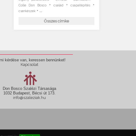
•
•
•
Colle Don Bosco
család
csapatépítés
• ...
cserkészek
Összes címke
mi kérdése van, keressen bennünket!
Kapcsolat
Don Bosco Szalézi Társasága
1032 Budapest, Bécsi út 173.
info@szaleziak.hu