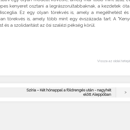
épes kenyeret osztani a legrászorultabbaknak, a kezdetek óta
 Bisceglia. Ez egy olyan törekvés is, amely a megélhetést és
yan törekvés is, amely több mint egy évszázada tart. A "Keny
 és a szolidaritást az ősi szalézi pékség körül.
Vissza az oldal tetej
Szíria – Két hónappal a földrengés után - nagyhét
>
előtt Aleppóban