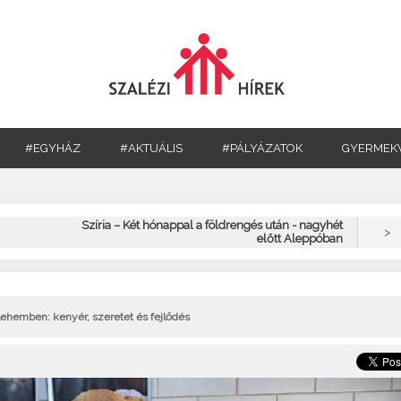
#EGYHÁZ
#AKTUÁLIS
#PÁLYÁZATOK
GYERMEK
Szíria – Két hónappal a földrengés után - nagyhét
>
előtt Aleppóban
lehemben: kenyér, szeretet és fejlődés