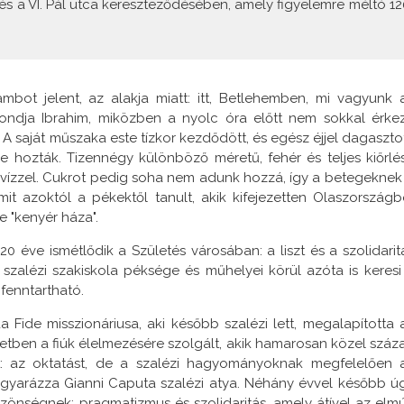
s a VI. Pál utca kereszteződésében, amely figyelemre méltó 12
ambot jelent, az alakja miatt: itt, Betlehemben, mi vagyunk 
 mondja Ibrahim, miközben a nyolc óra előtt nem sokkal érke
t. A saját műszaka este tízkor kezdődött, és egész éjjel dagasztot
 hozták. Tizennégy különböző méretű, fehér és teljes kiőrlé
és vízzel. Cukrot pedig soha nem adunk hozzá, így a betegeknek 
it azoktól a pékektől tanult, akik kifejezetten Olaszországb
 "kenyér háza".
0 éve ismétlődik a Születés városában: a liszt és a szolidarit
zalézi szakiskola péksége és műhelyei körül azóta is keresi
fenntartható.
Fide misszionáriusa, aki később szalézi lett, megalapította 
etben a fiúk élelmezésére szolgált, akik hamarosan közel száz
t: az oktatást, de a szalézi hagyományoknak megfelelően 
magyarázza Gianni Caputa szalézi atya. Néhány évvel később ú
önségnek: pragmatizmus és szolidaritás, amely átível az elmú