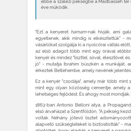
ebbe a szalézi pékségbe a Madbasseh tér é
éve működik.
"Ezt a kenyeret
hamam
-nak hívják, ami gal
egyetlenek, akik mindig is elkészítettük" -
vásárlókat szolgálja ki a nyolcórai váltás előt
az első adagot több mint egy órával előbbre
kenyér és mindez "liszttel, sóval, élesztővel 
jó" - mutatja Ibrahim büszkén a munkáját, am
érkeztek Betlehembe, amely nevének jelentése
Ez a kenyér "csodája", amely már több mint 12
mint egy olyan közösség cementje, amely a s
lehetséges fejlődést. És ahogy most mondják, 
1863-ban Antonio Belloni atya, a Propaganda 
első árvaházat a Szentföldön. "A pékség kezd
voltak. Néhány jótevő lisztet adományozot
alapvető szükségleteket is biztosították" - 
döntöttek, hogy eladják a kenyeret a nagyköz