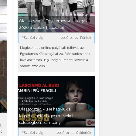
Olaszország – Egyetemes Közszolgálat
2026 a szalézi hálózattal
#Szalézi világ
2026-02-27, Péntek
Megjelent az online pályázati felhívás az
Egyetemes Közszolgálat 2026 önkénteseinek
kiválasztására. 1150 hely áll rendelkezésre a
szalézi szociális..
Olaszország – „Ne hagyjuk a
legsebezhetőbb gyermekeket
sötétségben” kampány
.
k
#Szalézi világ
2026-01-22, Csütörtök