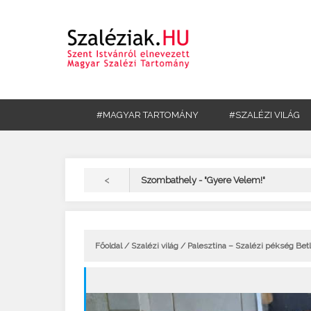
#MAGYAR TARTOMÁNY
#SZALÉZI VILÁG
<
Szombathely - "Gyere Velem!"
Főoldal
/
Szalézi világ
/ Palesztina – Szalézi pékség Bet