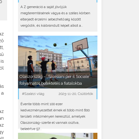
0
A Z generáció a saját jövőjük
megteremtésének vágya és a széles körben
elterjedt érzelmi sebezhetőség között
vergődik, és kiábrándult képet alkot a..
az
ző
t,
sű
is
ól
Olaszország – „Salesiani per il Sociale”:
folyamatos befektetés a fiatalokba
ás
 a
#Szalézi világ
2025-11-20, Csütörtök
Évente több mint 100 ezer
kedvezményezettet érnek el több mint 600
az
területi intézményen keresztül, amelyek
an
Olaszország-szerte el vannak osztva,
az
beleértve 97..
gy
lt