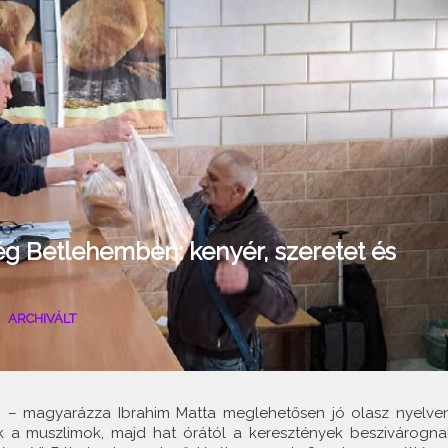
ég Betlehemben: kenyér, szeretet és
|
ARCHIVÁLT
t” – magyarázza Ibrahim Matta meglehetősen jó olasz nyelven
nek a muszlimok, majd hat órától a keresztények beszivárogna