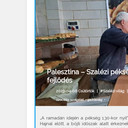
Palesztina – Szalézi péks
fejlődés
2023-04-06 Csütörtök |
#Szalézi világ
szociális szolgálat
•
gazdaság
•
„A ramadán idején a pékség 1.30-kor nyi
Hajnal előtt, a böjti időszak alatt érkez