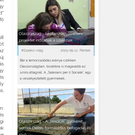
gy
t”
fő
Olaszország – Iskolaelhagyás elleni
18
projektet indítanak a szaléziak
ót
az
#Szalézi világ
2025-09-12, Péntek
új
Bár a lemorzsolódás aránya csökken
ás
Olaszországban, továbbra is magasabb az
gy
uniós átlagnál. A „Salesiani per il Sociale”, egy
és
a veszélyeztetett gyermekek..
ly
s,
n:
és
gi
Olaszország – A „MAGOK” gyökeret
ek
vernek Délen: formálódás, befogadás és
ve
jövő