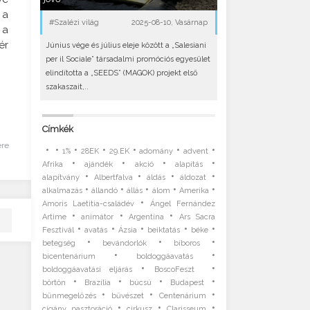
 a
#Szalézi világ
2025-08-10, Vasárnap
 a
ér
Június vége és július eleje között a „Salesiani
per il Sociale” társadalmi promóciós egyesület
elindította a „SEEDS” (MAGOK) projekt első
szakaszait,..
Címkék
ére
•
•
•
•
•
•
•
1%
28EK
29.EK
adomány
advent
•
•
•
•
Afrika
ajándék
akció
alapítás
•
•
•
•
alapítvány
Albertfalva
áldás
áldozat
•
•
•
•
•
alkalmazás
állandó
állás
álom
Amerika
•
Amoris Laetitia-családév
Ángel Fernández
•
•
•
Artime
animátor
Argentína
Ars Sacra
•
•
•
•
•
Fesztivál
avatás
Ázsia
beiktatás
béke
•
•
•
betegség
bevándorlók
bíboros
•
•
bicentenárium
boldoggáavatás
•
•
boldoggáavatási eljárás
BoscoFeszt
•
•
•
•
börtön
Brazília
búcsú
Budapest
•
•
•
bűnmegelőzés
bűvészet
Centenárium
•
•
•
cigány pasztoráció
cirkusz
Clarisseum