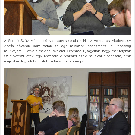
A Segítő Szűz Mária Leányai képviseletében Nagy Ágnes és Medgyessy
Zsófia nővérek bemutatták az egri missziót, beszámoltak a közösség
munkájáról, illetve a maklári iskoláról. Örömmel újságolták, hogy már folynak
az előkészületek egy Mazzarello Máriáról szóló musical előadására, amit
májusban fognak bemutatni a társalapító ünnepén.