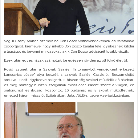
Végül Csány Márton számolt be Don Bosco voltnövendékeinek és barátainak
csoportjáról, kiemelve, hogy inkább Don Bosco barátai felé igyekeznek kitolni
a tagságot és bevonni mindazokat, akik Don Bosco lelkiségét tovább viszik.
Ezek után egyes házak számoltak be egészen röviden az ott folyó életről.
Rövid szünet után a Szlovák Szalézi Tartományból vendégként érkezett
Lancsarics József atya beszélt a szlovák Szalézi Családról. Beszámolóját
ámulva, kicsit irigykedve hallgattuk, hiszen 185 szalézi működik 26 házban,
és még mintegy húszan szolgálnak misszionáriusként szerte a világon, 22
oratóriumot és ifjúsági központot, 16 plébániát és 3 iskolát működtetnek,
emellett három missziót Szibériában, Jakutföldön, illetve Azerbajdzsánban.