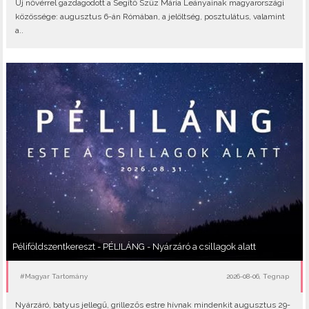
Új nővérrel gazdagodott a Segítő Szűz Mária Leányainak magyarországi
közössége: augusztus 6-án Rómában, a jelöltség, posztulátus, valamint
a..
Péliföldszentkereszt - PÉLILÁNG - Nyárzáró a csillagok alatt
#Magyar Tartomány
2026-08-06, Tegnap
Nyárzáró, batyus jellegű, grillezős estre hívnak mindenkit augusztus 29-