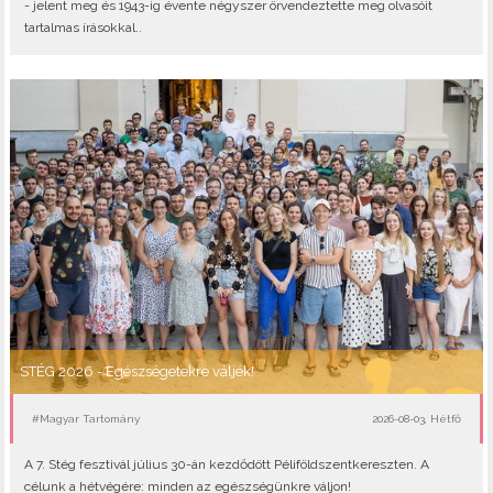
- jelent meg és 1943-ig évente négyszer örvendeztette meg olvasóit
tartalmas írásokkal..
STÉG 2026 - Egészségetekre váljék!
#Magyar Tartomány
2026-08-03, Hétfő
A 7. Stég fesztivál július 30-án kezdődött Péliföldszentkereszten. A
célunk a hétvégére: minden az egészségünkre váljon!