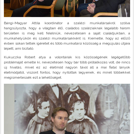
Bángi-Magyar Attila koordinátor a szalézi munkatársakról szólva
hangsúlyozta, hogy a világban élő, családos szaléziaknak legalább három
területen is meg kell felelniük, nevezetesen a saját családjukban, a
munkahelyükön és szalézi munkatársakként is. Kiemelte, hogy az előző
évben sokan tettek ígéretet és több munkatársi közösség a megújulás útjára
lépett, ami biztató.
Kukuczka Robert atya a volontáriák kis közösségének legégetőbb
problémáját emelte ki, nevezetesen hogy bár több próbálkozás volt, de nincs
új hivatás, mivel ez az életmód nagyon távol áll a mai fiatal lányok
életmódjától, viszont fontos, hogy nyitottak legyenek, és minél többekkel
megismertessék ezt a lehetőséget.