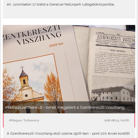
én, szombaton 17 órától a Gerecse Natúrpark Látogatóközpontba..
Péliföldszentkereszt - Ismét megjelent a Szentkereszti Visszhang
#Magyar Tartomány
2026-08-03, Hétfő
A Szentkereszti Visszhang első száma 1926-ban - pont 100 évvel ezelőtt