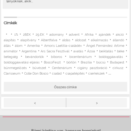
lányoknak, akik..
Címkék
•
•
•
•
•
•
•
•
•
•
1%
28EK
29.EK
adomány
advent
Afrika
ajándék
akció
•
•
•
•
•
•
•
alapítás
alapítvány
Albertfalva
áldás
áldozat
alkalmazás
állandó
•
•
•
•
•
állás
álom
Amerika
Amoris Laetitia-családév
Ángel Fernández Artime
•
•
•
•
•
•
•
animátor
Argentína
Ars Sacra Fesztivál
avatás
Ázsia
beiktatás
béke
•
•
•
•
•
betegség
bevándorlók
bíboros
bicentenárium
boldoggáavatás
•
•
•
•
•
•
boldoggáavatási eljárás
BoscoFeszt
börtön
Brazília
búcsú
Budapest
•
•
•
•
•
bűnmegelőzés
bűvészet
Centenárium
cigány pasztoráció
cirkusz
•
•
•
•
• ...
Clarisseum
Colle Don Bosco
család
csapatépítés
cserkészek
Összes címke
>
<
Bármi kérdése van, keressen bennünket!