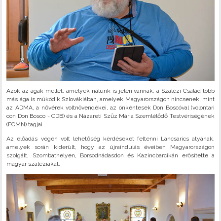
Azok az ágak mellet, amelyek nálunk is jelen vannak, a Szalézi Család több
más ága is működik Szlovákiában, amelyek Magyarországon nincsenek, mint
az ADMA, a nővérek voltnövendékei, az önkéntesek Don Boscóval (volontari
con Don Bosco - CDB) és a Názareti Szűz Mária Szemlélődő Testvériségének
(FCMN) tagjai.
Az előadás végén volt lehetőség kérdéseket feltenni Lancsarics atyának,
amelyek során kiderült, hogy az újraindulás éveiben Magyarországon
szolgált, Szombathelyen, Borsodnádasdon és Kazincbarcikán erősítette a
magyar szaléziakat.