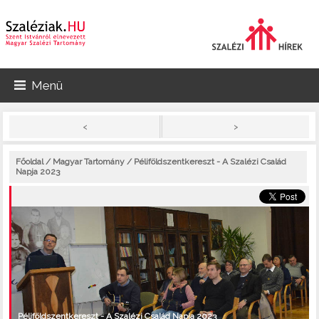
Menü
>
<
Főoldal
/
Magyar Tartomány
/ Péliföldszentkereszt - A Szalézi Család
Napja 2023
Péliföldszentkereszt - A Szalézi Család Napja 2023