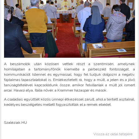
A beszámolók után közösen vettek részt a szentmisén, amelynek
homíliájában a tartományfőnök kiemelte a párbeszéd fontosságát, a
kommunikációt Istennel és egymással, hogy fel tudjuk dolgozni a negatív,
fájdalmas tapasztalatokat is. Emlékeztetett rá, hogy a múlt, a jelen és a jövő
tanúságtételével kapcsolódunk össze, amikor felvillanlak a múlt jól ismert
arcai: Havasi atya, Itália nővér, a Krammer házaspár és mások.
A családias együttlét közös ünnepi étkezéssel zárult, ahol a terített asztalnál,
kedélyes beszélgetés mellett fogyasztották el a remek ebédet.
Szaléziak.HU
Vissza az oldal tetejére