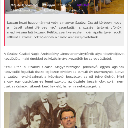
2023-04-15 Szombat |
#Magyar Tartomány
|
ARCHIVÁLT
Péliföldszentkereszt
•
Szalézi Család
•
találkozó
•
Lassan kezd hagyománnyá vélni a magyar Szalézi Család körében, hogy
a húsvét utáni „fényes hét” szombatján a szalézi tartományfőnök
meghívására találkoznak Péliföldszentkereszten. Idén április 15-én adott
otthont a szalézi bölcső ennek a családias összejövetelnek.
A Szalézi Család Napja Andrásfalvy János tartományfőnök atya köszöntőjével
kezdődött, majd énekkel és közös imával vezették be az együttlétet.
Ezek után a Szalézi Család Magyarországon jelenlevő egyes ágainak
képviselői foglalták össze egészen röviden az elmúlt év eseményeit, illetve
a szalézi rendházaknak a képviselői beszéltek az ott folyó életről. Mint
ahogy egy családban ez lenni szokott, az őszinte beszámolók során nem
csak az örömök, sikerek kerültek elő, hanem a nehézségek is.