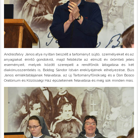
Andrásfalvy János atya nyíltan beszélt a tartományt sújtó, személyeket és az
anyagiakat érintő gondokról, majd felidézte az elmúlt év örömteli jeles
eseményeit, melyek között szerepelt a rendfőnök látogatása és két
diakónusszentelés is, Boldog Sándor István ereklyéjének elhelyezése, Bús
János emléktáblájának felavatása, az új Tartományfőnökség és a Don Bosco
Oratórium és Közösségi Ház épületeinek felavatása és még sok minden más.