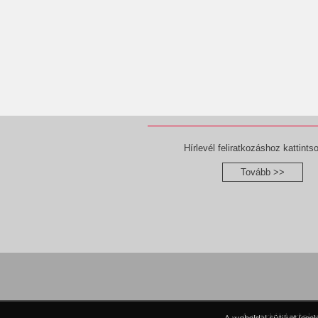
Hírlevél feliratkozáshoz kattintso
Tovább >>
A portál tartal
A weboldal sütiket (coo