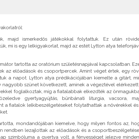
akorlatról:
k, majd ismerkedős játékokkal folytattuk. Ez után rövid
 mi is egy lelkigyakorlat, majd az estét Lytton atya telefonjáv
imátor tartotta az oratórium születésnapjával kapcsolatban. Ez
ek az előadások és csoportpercek. Amint véget értek, egy röv
uk a napot. Lytton atya prédikációjában kiemelte a gitárt, mi
nagyobb szünet következett, aminek a végeztével elérkezett
yekkel foglalkoztak, míg a fiatalabbak elkezdték az önmagukb
eledve gyertyagyújtás, bűnbánati liturgia, vacsora, ma
 a fiatalok lelkibeszélgetéseket folytathattak a nővérekkel és
ket.
tartotta, mondandójában kiemelve, hogy milyen fontos az, ho
mán rendben lezajlottak az előadások és a csoportbeszélgetése
nap szimbóluma a gyertya volt, a fényességet jelezve minden