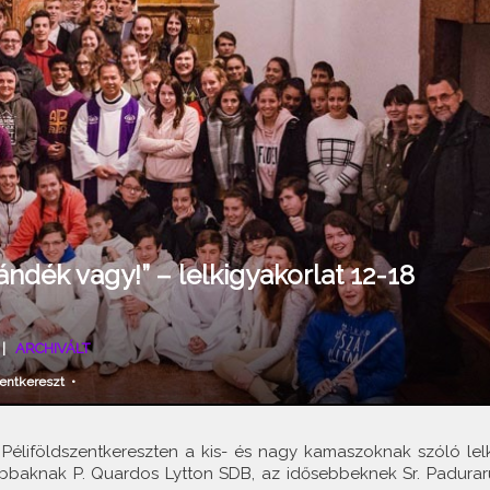
ándék vagy!” – lelkigyakorlat 12-18
|
ARCHIVÁLT
zentkereszt
•
 Péliföldszentkereszten a kis- és nagy kamaszoknak szóló lelk
labbaknak P. Quardos Lytton SDB, az idősebbeknek Sr. Padurar