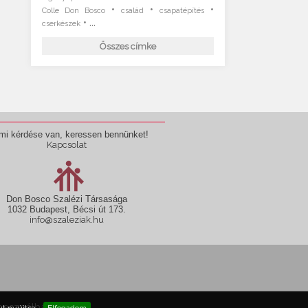
•
•
•
Colle Don Bosco
család
csapatépítés
• ...
cserkészek
Összes címke
mi kérdése van, keressen bennünket!
Kapcsolat
Don Bosco Szalézi Társasága
1032 Budapest, Bécsi út 173.
info@szaleziak.hu
használható fel!
t nyújtsa.
Elfogadom