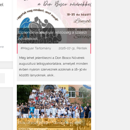
el
Elcsendesedés, nyár, közösség a szalézi
nővérekkel...
ére
#Magyar Tartomány
2026-07-31, Péntek
Még lehet jelentkezni a Don Bosco Nővérek
augusztusi lelkigyakorlatára, amelyet minden
évben nyáron szerveznek azoknak a 18–30 év
közötti lányoknak, akik..
BoscoFeszt 2026 – "Görögjön az élet,
színültig mérjed"