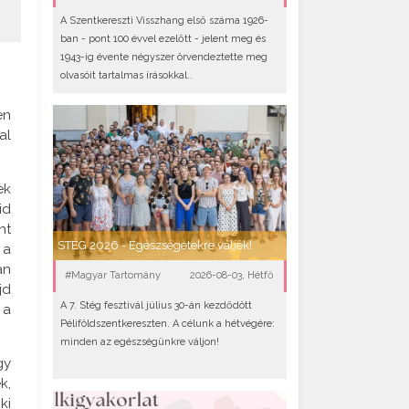
A Szentkereszti Visszhang első száma 1926-
ban - pont 100 évvel ezelőtt - jelent meg és
1943-ig évente négyszer örvendeztette meg
olvasóit tartalmas írásokkal..
en
al
ek
id
nt
STÉG 2026 - Egészségetekre váljék!
 a
an
#Magyar Tartomány
2026-08-03, Hétfő
jd
A 7. Stég fesztivál július 30-án kezdődött
 a
Péliföldszentkereszten. A célunk a hétvégére:
minden az egészségünkre váljon!
gy
k,
ki