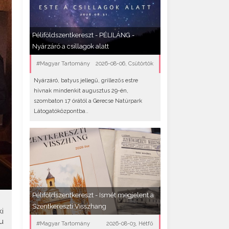
Péliföldszentkereszt - PÉLILÁNG -
Nyárzáró a csillagok alatt
#Magyar Tartomány
2026-08-06, Csütörtök
Nyárzáró, batyus jellegű, grillezős estre
hívnak mindenkit augusztus 29-én,
szombaton 17 órától a Gerecse Natúrpark
Látogatóközpontba..
Péliföldszentkereszt - Ismét megjelent a
Szentkereszti Visszhang
i
u
#Magyar Tartomány
2026-08-03, Hétfő