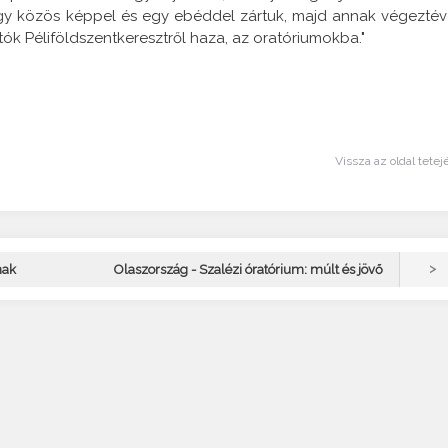
 egy közös képpel és egy ebéddel zártuk, majd annak végeztév
tók Péliföldszentkeresztről haza, az oratóriumokba."
Vissza az oldal tetej
>
nak
Olaszország - Szalézi óratórium: múlt és jövő