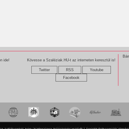
Bár
n ide!
Kövesse a Szaléziak.HU-t az interneten keresztül is!
Twitter
RSS
Youtube
Facebook
ma szabadon,de kizárólag a "Szaléziak.HU" forrásmegjelöléssel 
kie-kat) használ, hogy biztonságos böngészés mellett a legjobb felhasználói élmény