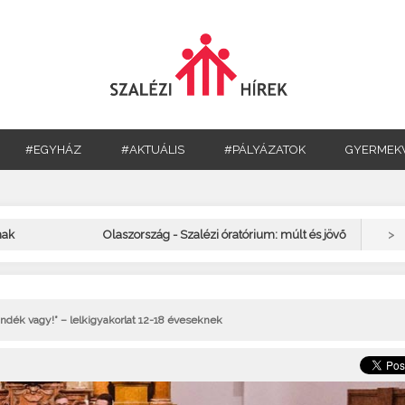
#EGYHÁZ
#AKTUÁLIS
#PÁLYÁZATOK
GYERMEK
>
nak
Olaszország - Szalézi óratórium: múlt és jövő
ándék vagy!” – lelkigyakorlat 12-18 éveseknek