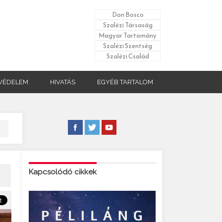
Don Bosco
Szalézi Társaság
Magyar Tartomány
Szalézi Szentség
Szalézi Család
VÉDELEM
HIVATÁS
EGYÉB TARTALOM
Kapcsolódó cikkek