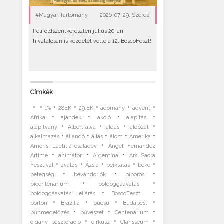
#Magyar Tartomány
2026-07-29, Szerda
Péliföldszentkereszten július 20-án
hivatalosan is kezdetét vette a 12. BoscoFeszt!
Címkék
•
•
•
•
•
•
•
1%
28EK
29.EK
adomány
advent
•
•
•
•
Afrika
ajándék
akció
alapítás
•
•
•
•
alapítvány
Albertfalva
áldás
áldozat
•
•
•
•
•
alkalmazás
állandó
állás
álom
Amerika
•
Amoris Laetitia-családév
Ángel Fernández
•
•
•
Artime
animátor
Argentína
Ars Sacra
•
•
•
•
•
Fesztivál
avatás
Ázsia
beiktatás
béke
•
•
•
betegség
bevándorlók
bíboros
•
•
bicentenárium
boldoggáavatás
•
•
boldoggáavatási eljárás
BoscoFeszt
•
•
•
•
börtön
Brazília
búcsú
Budapest
•
•
•
bűnmegelőzés
bűvészet
Centenárium
•
•
•
cigány pasztoráció
cirkusz
Clarisseum