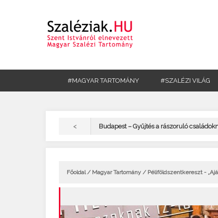
#MAGYAR TARTOMÁNY
#SZALÉZI VILÁG
<
Budapest – Gyűjtés a rászoruló családok
Főoldal
/
Magyar Tartomány
/ Péliföldszentkereszt - „Aj