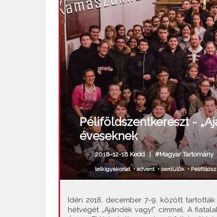
Péliföldszentkereszt - „Aj
éveseknek
2018-12-18 Kedd |
#Magyar Tartomány
lelkigyakorlat
•
advent
•
serdülők
•
Pélifölds
Idén 2018. december 7-9. között tartották
hétvégét „Ajándék vagy!” címmel. A fiata