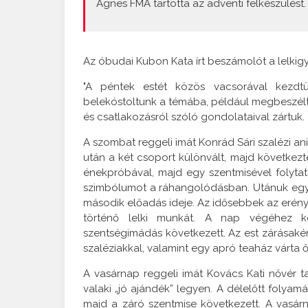
Ágnes FMA tartotta az adventi felkészülést.
Az óbudai Kubon Kata írt beszámolót a lelkigy
"A péntek estét közös vacsorával kezdtü
belekóstoltunk a témába, például megbeszéltük,
és csatlakozásról szóló gondolataival zártuk.
A szombat reggeli imát Konrád Sári szalézi an
után a két csoport különvált, majd következt
énekpróbával, majd egy szentmisével folytatt
szimbólumot a ráhangolódásban. Utánuk egy 
második előadás ideje. Az idősebbek az erén
történő lelki munkát. A nap végéhez köz
szentségimádás következett. Az est zárásaként
szaléziakkal, valamint egy apró teaház várta ő
A vasárnap reggeli imát Kovács Kati nővér 
valaki „jó ajándék” legyen. A délelőtt folya
majd a záró szentmise következett. A vasár