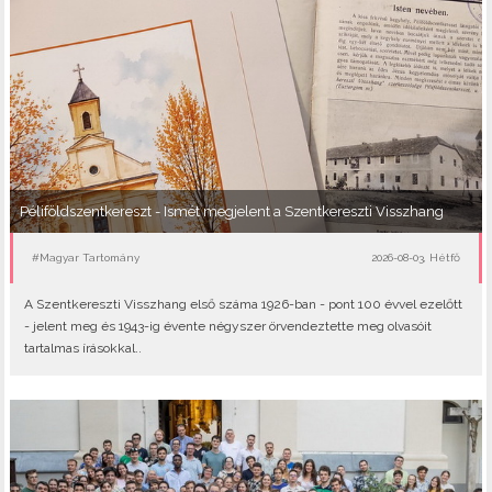
Péliföldszentkereszt - Ismét megjelent a Szentkereszti Visszhang
#Magyar Tartomány
2026-08-03, Hétfő
A Szentkereszti Visszhang első száma 1926-ban - pont 100 évvel ezelőtt
- jelent meg és 1943-ig évente négyszer örvendeztette meg olvasóit
tartalmas írásokkal..