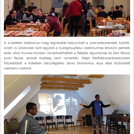
A küldetés határozza meg leginkább helyünket a szerzetesrendek között,
ezért is üdvösnek tűnt egyből a nyergesújfalui oratóriumba érkezni péntek
este, ahol munka közben ismerkedhettek a fiatalok egymással és Don Bosco
azon fiaival, akiket esetleg nem ismertek. Majd Péliföldszentkereszten
folytatódott a kötetlen beszélgetés Savio Domonkos atya által biztosított
vietnámi ízekkel.