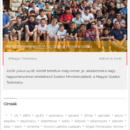
Péliföldszentkereszt - A 32. Szalézi Ministránstábor
#Magyar Tartomány
2026-07-21, Kedd
2026. július 14-18. között tartottuk meg immár 32. alkalommal a nagy
hagyományokkal rendelkező Szalézi Ministránstábort, a Magyar Szalézi
Tartomány..
Címkék
•
•
•
•
•
•
•
•
•
•
1%
28EK
29.EK
adomány
advent
Afrika
ajándék
akció
•
•
•
•
•
•
•
alapítás
alapítvány
Albertfalva
áldás
áldozat
alkalmazás
állandó
•
•
•
•
•
állás
álom
Amerika
Amoris Laetitia-családév
Ángel Fernández Artime