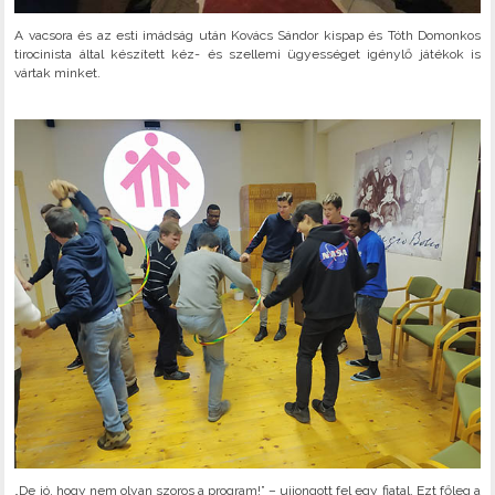
A vacsora és az esti imádság után Kovács Sándor kispap és Tóth Domonkos
tirocinista által készített kéz- és szellemi ügyességet igénylő játékok is
vártak minket.
„De jó, hogy nem olyan szoros a program!” – ujjongott fel egy fiatal. Ezt főleg a