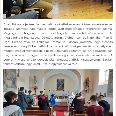
A rendházakra jellemzően reggeli dicsérettel és evangéliumi elmélkedéssel
indult a szombati nap, majd a reggeli alatt még bővült a résztvevők száma.
Megjegyzem, hogy nem mondtuk el, hogy bármin is kötelező a részvétel, de
mégis mindig teltház volt. Délelőtt jártunk Vietnamban és Nigériában Tran Si
Nghi Ferenc atya és Ilodigwe Emmanuel kispap jóvoltából egy előadás
keretében. Megdöbbenhettünk az ottani közösségekben és személyesen
megélt imaélet mélységén, a hajnali, teltházas szentmiséken, a családokban
magukba szívott, fegyelmezett vallásosságon, az emberek hozzáállásán. A
bennünk visszhangzó gondolatokat megoszthattuk kiscsoportban. Ezután
felkerekedtünk egy valódi útra, Mogyorósbánya felé.