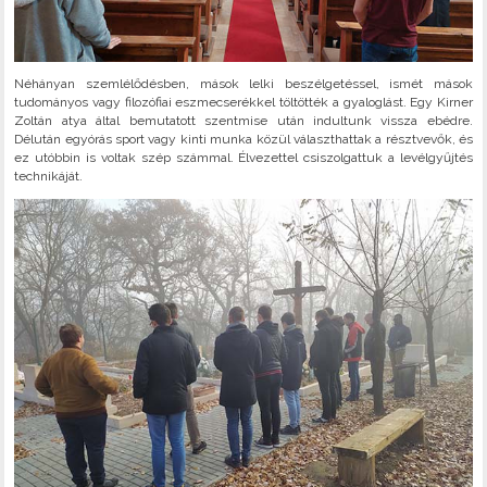
Néhányan szemlélődésben, mások lelki beszélgetéssel, ismét mások
tudományos vagy filozófiai eszmecserékkel töltötték a gyaloglást. Egy Kirner
Zoltán atya által bemutatott szentmise után indultunk vissza ebédre.
Délután egyórás sport vagy kinti munka közül választhattak a résztvevők, és
ez utóbbin is voltak szép számmal. Élvezettel csiszolgattuk a levélgyűjtés
technikáját.