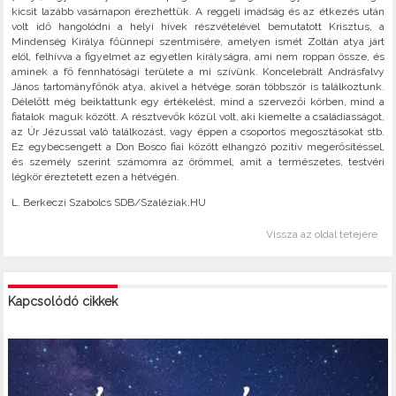
kicsit lazább vasárnapon érezhettük. A reggeli imádság és az étkezés után
volt idő hangolódni a helyi hívek részvételével bemutatott Krisztus, a
Mindenség Királya főünnepi szentmisére, amelyen ismét Zoltán atya járt
elöl, felhívva a figyelmet az egyetlen királyságra, ami nem roppan össze, és
aminek a fő fennhatósági területe a mi szívünk. Koncelebrált Andrásfalvy
János tartományfőnök atya, akivel a hétvége során többször is találkoztunk.
Délelőtt még beiktattunk egy értékelést, mind a szervezői körben, mind a
fiatalok maguk között. A résztvevők közül volt, aki kiemelte a családiasságot,
az Úr Jézussal való találkozást, vagy éppen a csoportos megosztásokat stb.
Ez egybecsengett a Don Bosco fiai között elhangzó pozitív megerősítéssel,
és személy szerint számomra az örömmel, amit a természetes, testvéri
légkör éreztetett ezen a hétvégén.
L. Berkeczi Szabolcs SDB/Szaléziak.HU
Vissza az oldal tetejére
Kapcsolódó cikkek