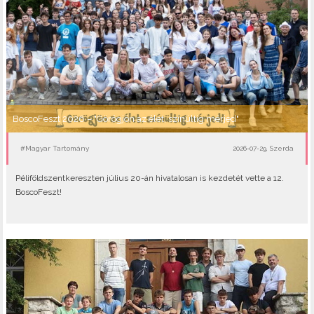
BoscoFeszt 2026 – "Görögjön az élet, színültig mérjed"
#Magyar Tartomány
2026-07-29, Szerda
Péliföldszentkereszten július 20-án hivatalosan is kezdetét vette a 12.
BoscoFeszt!