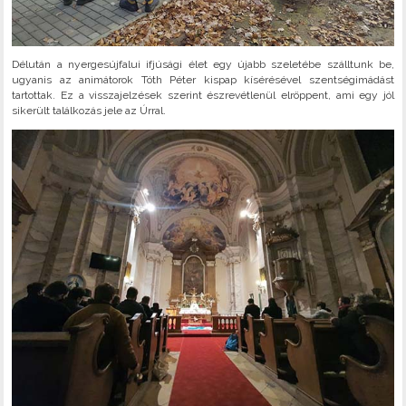
Délután a nyergesújfalui ifjúsági élet egy újabb szeletébe szálltunk be,
ugyanis az animátorok Tóth Péter kispap kísérésével szentségimádást
tartottak. Ez a visszajelzések szerint észrevétlenül elröppent, ami egy jól
sikerült találkozás jele az Úrral.