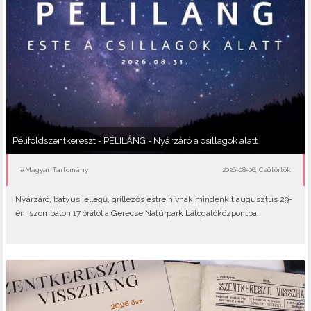
Péliföldszentkereszt - PÉLILÁNG - Nyárzáró a csillagok alatt
#Magyar Tartomány
2026-08-06, Csütörtök
Nyárzáró, batyus jellegű, grillezős estre hívnak mindenkit augusztus 29-
én, szombaton 17 órától a Gerecse Natúrpark Látogatóközpontba..