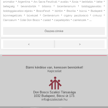
•
•
•
•
•
•
•
animátor
Argentína
Ars Sacra Fesztivál
avatás
Ázsia
beiktatás
béke
•
•
•
•
•
betegség
bevándorlók
bíboros
bicentenárium
boldoggáavatás
•
•
•
•
•
•
boldoggáavatási eljárás
BoscoFeszt
börtön
Brazília
búcsú
Budapest
•
•
•
•
•
bűnmegelőzés
bűvészet
Centenárium
cigány pasztoráció
cirkusz
•
•
•
•
• ...
Clarisseum
Colle Don Bosco
család
csapatépítés
cserkészek
Összes címke
>
<
Bármi kérdése van, keressen bennünket!
Kapcsolat
Don Bosco Szalézi Társasága
1032 Budapest, Bécsi út 173.
info@szaleziak.hu