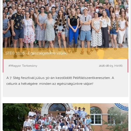
STÉG 2026 - Egészségetekre váljék!
#Magyar Tartomány
2026-08-03, Hétfő
A 7. Stég fesztivál július 30-án kezdődött Péliföldszentkereszten. A
célunk a hétvégére: minden az egészségünkre váljon!