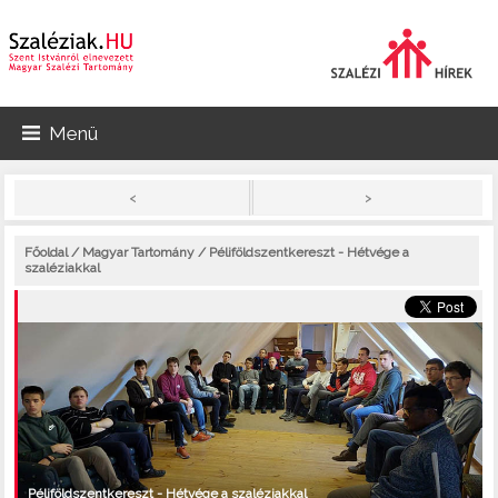
Menü
>
<
Főoldal
/
Magyar Tartomány
/ Péliföldszentkereszt - Hétvége a
szaléziakkal
Péliföldszentkereszt - Hétvége a szaléziakkal