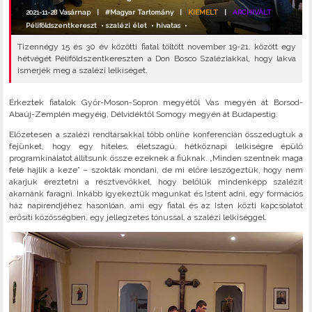
2021-11-28 Vasárnap |
#Magyar Tartomány
|
KIEMELT
|
ARCHIVÁLT
Péliföldszentkereszt
•
szalézi élet
•
hivatas
•
Tizennégy 15 és 30 év közötti fiatal töltött november 19-21. között egy
hétvégét Péliföldszentkereszten a Don Bosco Szaléziakkal, hogy lakva
ismerjék meg a szalézi lelkiséget.
Érkeztek fiatalok Győr-Moson-Sopron megyétől Vas megyén át Borsod-
Abaúj-Zemplén megyéig, Délvidéktől Somogy megyén át Budapestig.
Előzetesen a szalézi rendtársakkal több online konferencián összedugtuk a
fejünket, hogy egy hiteles, életszagú, hétköznapi lelkiségre épülő
programkínálatot állítsunk össze ezeknek a fiúknak. „Minden szentnek maga
felé hajlik a keze” – szokták mondani, de mi előre leszögeztük, hogy nem
akarjuk éreztetni a résztvevőkkel, hogy belőlük mindenképp szalézit
akarnánk faragni. Inkább igyekeztük magunkat és Istent adni, egy formációs
ház napirendjéhez hasonlóan, ami egy fiatal és az Isten közti kapcsolatot
erősíti közösségben, egy jellegzetes tónussal, a szalézi lelkiséggel.