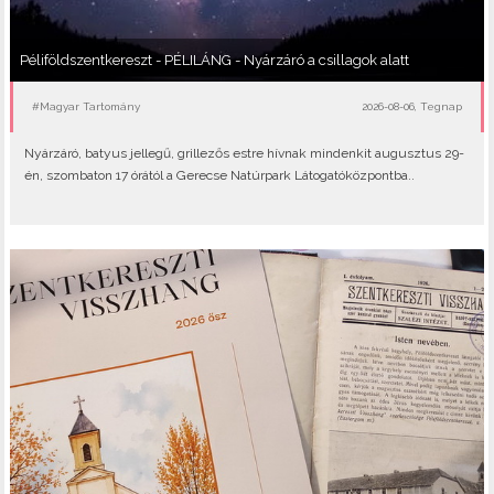
Péliföldszentkereszt - PÉLILÁNG - Nyárzáró a csillagok alatt
#Magyar Tartomány
2026-08-06, Tegnap
Nyárzáró, batyus jellegű, grillezős estre hívnak mindenkit augusztus 29-
én, szombaton 17 órától a Gerecse Natúrpark Látogatóközpontba..