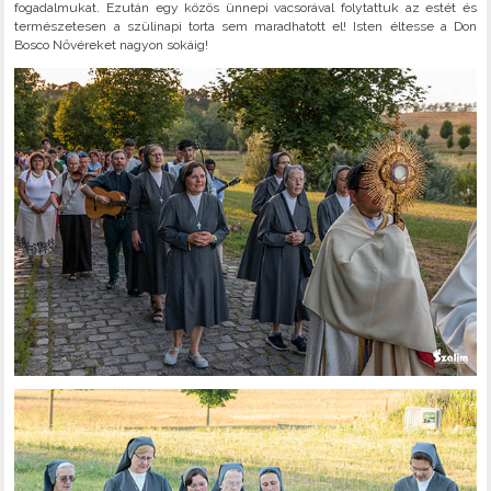
fogadalmukat. Ezután egy közös ünnepi vacsorával folytattuk az estét és
természetesen a szülinapi torta sem maradhatott el! Isten éltesse a Don
Bosco Nővéreket nagyon sokáig!