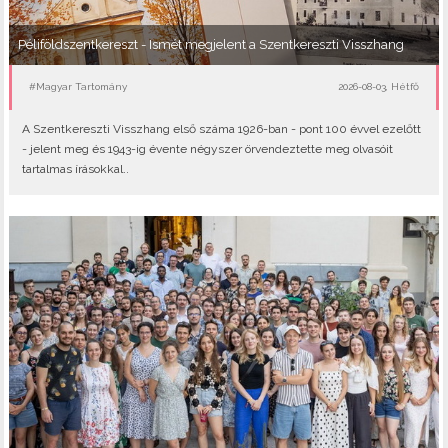
Péliföldszentkereszt - Ismét megjelent a Szentkereszti Visszhang
#Magyar Tartomány
2026-08-03, Hétfő
A Szentkereszti Visszhang első száma 1926-ban - pont 100 évvel ezelőtt
- jelent meg és 1943-ig évente négyszer örvendeztette meg olvasóit
tartalmas írásokkal..