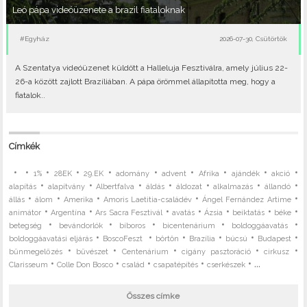
Leó pápa videóüzenete a brazil fiataloknak
#Egyház
2026-07-30, Csütörtök
A Szentatya videóüzenet küldött a Halleluja Fesztiválra, amely július 22-
26-a között zajlott Brazíliában. A pápa örömmel állapította meg, hogy a
fiatalok..
Címkék
•
•
•
•
•
•
•
•
•
•
1%
28EK
29.EK
adomány
advent
Afrika
ajándék
akció
•
•
•
•
•
•
•
alapítás
alapítvány
Albertfalva
áldás
áldozat
alkalmazás
állandó
•
•
•
•
•
állás
álom
Amerika
Amoris Laetitia-családév
Ángel Fernández Artime
•
•
•
•
•
•
•
animátor
Argentína
Ars Sacra Fesztivál
avatás
Ázsia
beiktatás
béke
•
•
•
•
•
betegség
bevándorlók
bíboros
bicentenárium
boldoggáavatás
•
•
•
•
•
•
boldoggáavatási eljárás
BoscoFeszt
börtön
Brazília
búcsú
Budapest
•
•
•
•
•
bűnmegelőzés
bűvészet
Centenárium
cigány pasztoráció
cirkusz
•
•
•
•
• ...
Clarisseum
Colle Don Bosco
család
csapatépítés
cserkészek
Összes címke