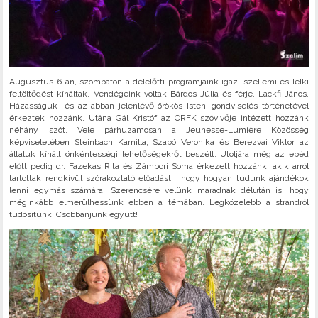
Augusztus 6-án, szombaton a délelőtti programjaink igazi szellemi és lelki
feltöltődést kínáltak. Vendégeink voltak Bárdos Júlia és férje, Lackfi János.
Házasságuk- és az abban jelenlévő örökös Isteni gondviselés történetével
érkeztek hozzánk. Utána Gál Kristóf az ORFK szóvivője intézett hozzánk
néhány szót. Vele párhuzamosan a Jeunesse-Lumière Közösség
képviseletében Steinbach Kamilla, Szabó Veronika és Berezvai Viktor az
általuk kínált önkéntességi lehetőségekről beszélt. Utoljára még az ebéd
előtt pedig dr. Fazekas Rita és Zámbori Soma érkezett hozzánk, akik arról
tartottak rendkívül szórakoztató előadást, hogy hogyan tudunk ajándékok
lenni egymás számára. Szerencsére velünk maradnak délután is, hogy
méginkább elmerülhessünk ebben a témában. Legközelebb a strandról
tudósítunk! Csobbanjunk együtt!