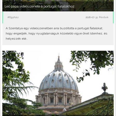
Leó pápa videóüzenete a portugál fiatalokhoz
#Egyház
2026-07-31, Péntek
A Szentatya egy videóüzenetben arra buzdította a portugál fiatalokat,
hogy engedjék, hogy nyugtalanságuk közelebb vigye őket Istenhez, és
helyezzék elé..