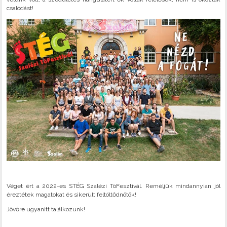
csalódást!
Véget ért a 2022-es STÉG Szalézi TóFesztivál. Reméljük mindannyian jól
éreztétek magatokat és sikerült feltöltődnötök!
Jövőre ugyanitt találkozunk!