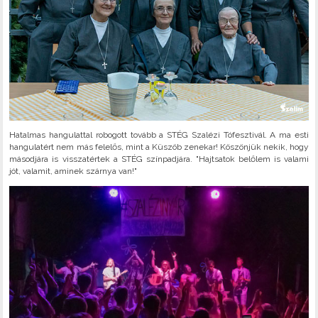
Hatalmas hangulattal robogott tovább a STÉG Szalézi Tófesztivál. A ma esti
hangulatért nem más felelős, mint a Küszöb zenekar! Köszönjük nekik, hogy
másodjára is visszatértek a STÉG színpadjára. "Hajtsatok belőlem is valami
jót, valamit, aminek szárnya van!"