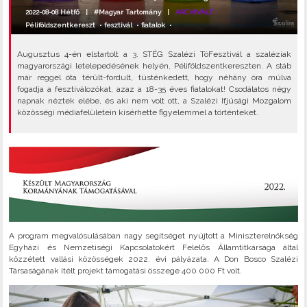
2022-08-08 Hétfő |
#Magyar Tartomány
|
ARCHIVÁLT
Péliföldszentkereszt
•
fesztivál
•
fiatalok
•
Augusztus 4-én elstartolt a 3. STÉG Szalézi TóFesztivál a szaléziak
magyarországi letelepedésének helyén, Péliföldszentkereszten. A stáb
már reggel óta térült-fordult, tüsténkedett, hogy néhány óra múlva
fogadja a fesztiválozókat, azaz a 18-35 éves fiatalokat! Csodálatos négy
napnak néztek elébe, és aki nem volt ott, a Szalézi Ifjúsági Mozgalom
közösségi médiafelületein kísérhette figyelemmel a történteket.
A program megvalósulásában nagy segítséget nyújtott a Miniszterelnökség
Egyházi és Nemzetiségi Kapcsolatokért Felelős Államtitkársága által
közzétett vallási közösségek 2022. évi pályázata. A Don Bosco Szalézi
Társaságának ítélt projekt támogatási összege 400 000 Ft volt.