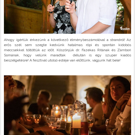
Ahogy ígértük érkezünk a következő élménybeszámolóval a strandról! Az
erős szél sem szegte kedvünk hatalmas röpi és spontán kidobós
meccsekkel töltöttük az időt. Köszönjük dr. Fazekas Ritának és Zámbori
Somának, hogy velünk maradtak délután is egy szuper kiadós
beszélgetésre! A fesztivál utolsó estéje van előttünk, vágjunk hát bele!