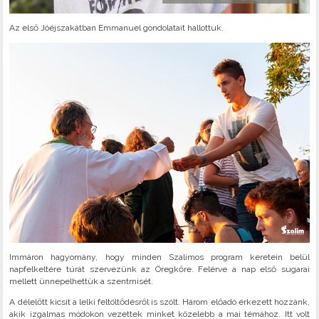
Az első Jóéjszakátban Emmanuel gondolatait hallottuk.
Immáron hagyomány, hogy minden Szalimos program keretein belül
napfelkeltére túrát szervezünk az Öregkőre. Felérve a nap első sugarai
mellett ünnepelhettük a szentmisét.
A délelőtt kicsit a lelki feltöltődésről is szólt. Három előadó érkezett hozzánk,
akik izgalmas módokon vezettek minket közelebb a mai témához. Itt volt