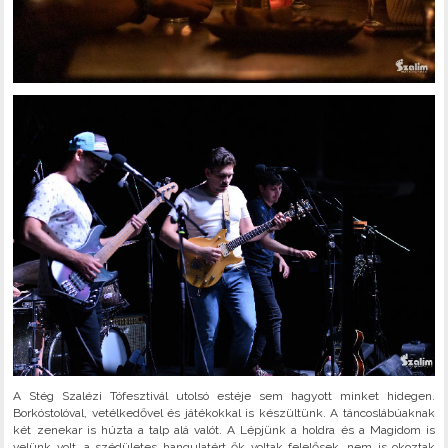
A Stég Szalézi Tófesztivál utolsó estéje sem hagyott minket hidegen.
Borkóstolóval, vetélkedővel és játékokkal is készültünk. A táncoslábúaknak
két zenekar is húzta a talp alá valót. A Lépjünk a holdra és a Magidom is
velünk volt, a szédületes hangulatért ők voltak felelősek, nem is okoztak