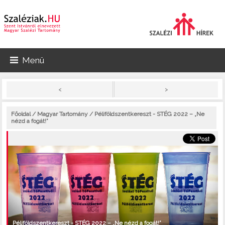
Menü
>
<
Főoldal
/
Magyar Tartomány
/ Péliföldszentkereszt - STÉG 2022 – „Ne
nézd a fogát!”
Péliföldszentkereszt - STÉG 2022 – „Ne nézd a fogát!”