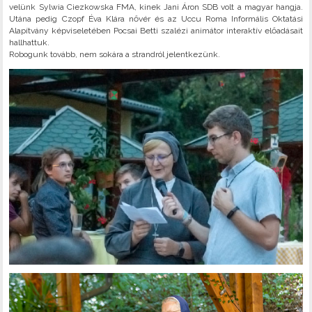
velünk Sylwia Ciezkowska FMA, kinek Jani Áron SDB volt a magyar hangja.
Utána pedig Czopf Éva Klára nővér és az Uccu Roma Informális Oktatási
Alapítvány képviseletében Pocsai Betti szalézi animátor interaktív előadásait
hallhattuk.
Robogunk tovább, nem sokára a strandról jelentkezünk.