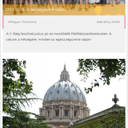
STÉG 2026 - Egészségetekre váljék!
#Magyar Tartomány
2026-08-03, Hétfő
A 7. Stég fesztivál július 30-án kezdődött Péliföldszentkereszten. A
célunk a hétvégére: minden az egészségünkre váljon!