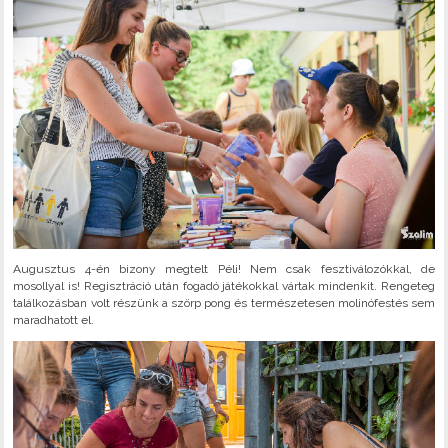
Augusztus 4-én bizony megtelt Péli! Nem csak fesztiválozókkal, de
mosollyal is! Regisztráció után fogadó játékokkal vártak mindenkit. Rengeteg
találkozásban volt részünk a szörp pong és természetesen molinófestés sem
maradhatott el.