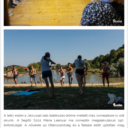
A lelki esten a Jézussal való találkozás öröme mellett más ünneplésre is volt
okunk. A Segítő Szűz Mária Leányai ma ünneplik megalakulásuk 150.
évfordulóját. A nővérek az Oltáriszentség és a fiatalok előtt újították meg