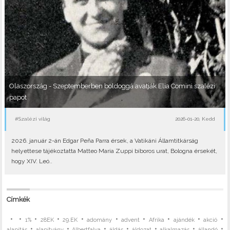
Olaszország - Szeptemberben boldoggá avatják Elia Comini szalézi
papot
#Szalézi világ
2026-01-20, Kedd
2026. január 2-án Edgar Peña Parra érsek, a Vatikáni Államtitkárság
helyettese tájékoztatta Matteo Maria Zuppi bíboros urat, Bologna érsekét,
hogy XIV. Leó..
Címkék
•
•
•
•
•
•
•
•
•
•
1%
28EK
29.EK
adomány
advent
Afrika
ajándék
akció
•
•
•
•
•
•
•
alapítás
alapítvány
Albertfalva
áldás
áldozat
alkalmazás
állandó