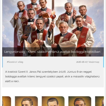
Lengyelország - Kilenc szalézi vértanút avattak boldoggá Krakkóban
#Szalézi világ
2026-06-07, Vasárnap
A krakkói Szent II. János Pál szentélyben 2026. Június 6-án reggel
boldoggá avattak kilenc lengyel szalézi papot, akik a második világháború
alatt a náci..