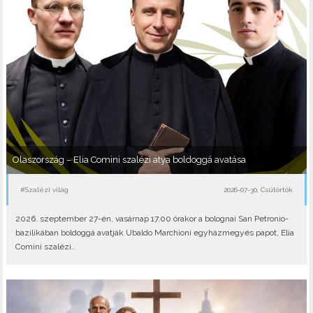
Olaszország – Elia Comini szalézi atya boldoggá avatása
#Szalézi világ
2026-07-30, Csütörtök
2026. szeptember 27-én, vasárnap 17.00 órakor a bolognai San Petronio-
bazilikában boldoggá avatják Ubaldo Marchioni egyházmegyés papot, Elia
Comini szalézi..