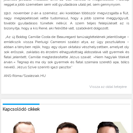
reggel a jobb szemében sem volt gyulladásra utaló jel, sem gennynyom.
1910. november 2-án a szemész, aki korábban többször megvizsgálta a fiút,
nagy meglepetéssel vette tudomásul, hogy a jobb szeme meggyógyult,
további gyulladásos tünetek nélkül. A szem teljes felépülését az is
bizonyítja, hogy a kis René, aki felnőtté vált, szabóként dolgozott.
„Az új Boldog Camille Costa de Beauregard tanúságtételének jelentősége –
emlékszik vissza Pierluigi Cameroni szalézi atya, az ügy posztulátora –
abban a tényben rejlik, hogy egy olyan oktatási vészhelyzetben, amelyet oly
sok erőszak, zaklatás és érzelmi elhagyatottság áldozatává vált gyermek és
fiatal jelentett, Camille megtestesítette Jézus szavát: »Nem hagylak titeket
árván.« Tegnap és ma oly sok gyermek és fiatal számára szerető apa, bölcs
nevelő, Jézus Szíve szerinti igazi pásztor.”
ANS-Róma/Szaléziak.HU
Vissza az oldal tetejére
Kapcsolódó cikkek