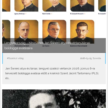
Lengyelország – Készülnek Jan Świerc atya és vértanútársai
boldoggá avatására
#Szalézi világ
2026-03-25, Szerda
Jan Świerc atya és társai, lengyel szalézi vértanúk 2026. június 6-ra
tervezett boldoggá avatása előtt a krakkói Szent Jácint Tartomány (PLS),
és..