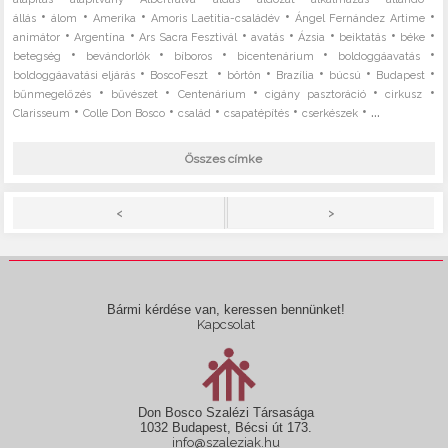
•
•
•
•
•
állás
álom
Amerika
Amoris Laetitia-családév
Ángel Fernández Artime
•
•
•
•
•
•
•
animátor
Argentína
Ars Sacra Fesztivál
avatás
Ázsia
beiktatás
béke
•
•
•
•
•
betegség
bevándorlók
bíboros
bicentenárium
boldoggáavatás
•
•
•
•
•
•
boldoggáavatási eljárás
BoscoFeszt
börtön
Brazília
búcsú
Budapest
•
•
•
•
•
bűnmegelőzés
bűvészet
Centenárium
cigány pasztoráció
cirkusz
•
•
•
•
• ...
Clarisseum
Colle Don Bosco
család
csapatépítés
cserkészek
Összes címke
>
<
Bármi kérdése van, keressen bennünket!
Kapcsolat
Don Bosco Szalézi Társasága
1032 Budapest, Bécsi út 173.
info@szaleziak.hu