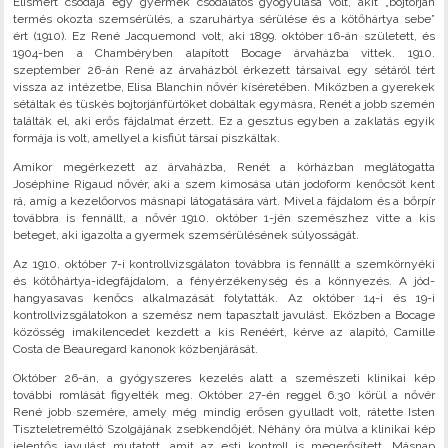
Elismert csodája egy gyermek csodálatos gyógyulása volt, akit „bojtorján
termés okozta szemsérülés, a szaruhártya sérülése és a kötőhártya sebe”
ért (1910). Ez René Jacquemond volt, aki 1899. október 16-án született, és
1904-ben a Chambéryben alapított Bocage árvaházba vittek. 1910.
szeptember 26-án René az árvaházból érkezett társaival egy sétáról tért
vissza az intézetbe, Elisa Blanchin nővér kíséretében. Miközben a gyerekek
sétáltak és tüskés bojtorjánfürtöket dobáltak egymásra, Renét a jobb szemén
találták el, aki erős fájdalmat érzett. Ez a gesztus egyben a zaklatás egyik
formája is volt, amellyel a kisfiút társai piszkáltak.
Amikor megérkezett az árvaházba, Renét a kórházban meglátogatta
Joséphine Rigaud nővér, aki a szem kimosása után jodoform kenőcsöt kent
rá, amíg a kezelőorvos másnapi látogatására várt. Mivel a fájdalom és a bőrpír
továbbra is fennállt, a nővér 1910. október 1-jén szemészhez vitte a kis
beteget, aki igazolta a gyermek szemsérülésének súlyosságát.
Az 1910. október 7-i kontrollvizsgálaton továbbra is fennállt a szemkörnyéki
és kötőhártya-idegfájdalom, a fényérzékenység és a könnyezés. A jód-
hangyasavas kenőcs alkalmazását folytatták. Az október 14-i és 19-i
kontrollvizsgálatokon a szemész nem tapasztalt javulást. Eközben a Bocage
közösség imakilencedet kezdett a kis Renéért, kérve az alapító, Camille
Costa de Beauregard kanonok közbenjárását.
Október 26-án, a gyógyszeres kezelés alatt a szemészeti klinikai kép
további romlását figyelték meg. Október 27-én reggel 6.30 körül a nővér
René jobb szemére, amely még mindig erősen gyulladt volt, rátette Isten
Tiszteletreméltó Szolgájának zsebkendőjét. Néhány óra múlva a klinikai kép
jelentős javulást mutatott, amit az esti kontroll is megerősített. Másnap