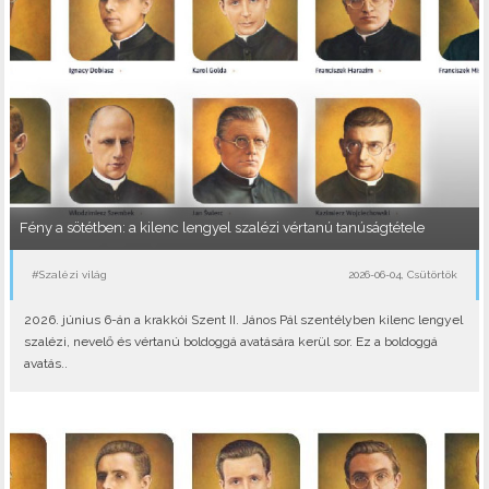
Fény a sötétben: a kilenc lengyel szalézi vértanú tanúságtétele
#Szalézi világ
2026-06-04, Csütörtök
2026. június 6-án a krakkói Szent II. János Pál szentélyben kilenc lengyel
szalézi, nevelő és vértanú boldoggá avatására kerül sor. Ez a boldoggá
avatás..