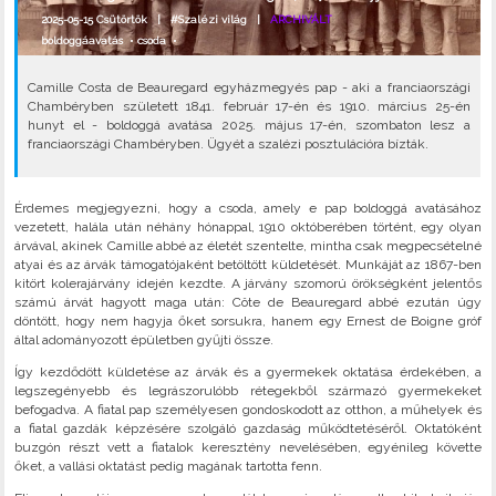
2025-05-15 Csütörtök |
#Szalézi világ
|
ARCHIVÁLT
boldoggáavatás
•
csoda
•
Camille Costa de Beauregard egyházmegyés pap - aki a franciaországi
Chambéryben született 1841. február 17-én és 1910. március 25-én
hunyt el - boldoggá avatása 2025. május 17-én, szombaton lesz a
franciaországi Chambéryben. Ügyét a szalézi posztulációra bízták.
Érdemes megjegyezni, hogy a csoda, amely e pap boldoggá avatásához
vezetett, halála után néhány hónappal, 1910 októberében történt, egy olyan
árvával, akinek Camille abbé az életét szentelte, mintha csak megpecsételné
atyai és az árvák támogatójaként betöltött küldetését. Munkáját az 1867-ben
kitört kolerajárvány idején kezdte. A járvány szomorú örökségként jelentős
számú árvát hagyott maga után: Côte de Beauregard abbé ezután úgy
döntött, hogy nem hagyja őket sorsukra, hanem egy Ernest de Boigne gróf
által adományozott épületben gyűjti össze.
Így kezdődött küldetése az árvák és a gyermekek oktatása érdekében, a
legszegényebb és legrászorulóbb rétegekből származó gyermekeket
befogadva. A fiatal pap személyesen gondoskodott az otthon, a műhelyek és
a fiatal gazdák képzésére szolgáló gazdaság működtetéséről. Oktatóként
buzgón részt vett a fiatalok keresztény nevelésében, egyénileg követte
őket, a vallási oktatást pedig magának tartotta fenn.