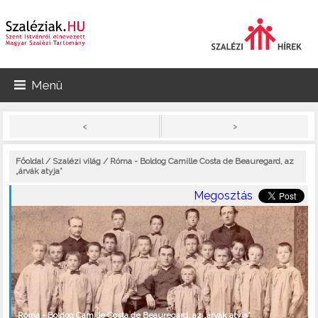
Menü
>
<
Főoldal
/
Szalézi világ
/ Róma - Boldog Camille Costa de Beauregard, az
„árvák atyja”
Megosztás
Róma - Boldog Camille Costa de Beauregard, az „árvák atyja”