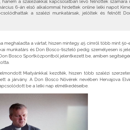
, hanem a szaléziakkal kapcsolatban levő felnőttek számára i
 március 6-án első alkalommal hirdettek online lelki napot Kirne
solódhattak a szalézi munkatársak, jelöltek és felnőtt Do
 meghaladta a vártat, hiszen mintegy 45 címről több mint 50-
ikai munkatárs és Don Bosco-tisztelő pedig személyesen is jel
 a Don Bosco Sportközpontból jelentkezett be, amiben segítségé
totta.
lmondott Miatyánkkal kezdték, hiszen több szalézi szerzetes
ntett a járvány. A Don Bosco Nővérek nevében Hervajova Elvi
apcsolódott be a lelki nap elmélkedéseibe.