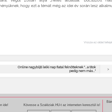
ra, végül Zoltán atya „netes áldással” búcsúzott hál
ményüknek, hogy ezt a témát még az idei év során lesz alkalm
Vissza az oldal tetej
Online nagyböjti lelki nap fiatal felnőtteknek "...a titok
>
pedig nem más..."
Bár
n ide!
Kövesse a Szaléziak.HU-t az interneten keresztül is!