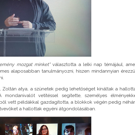
remény mozgat minket”
választotta a lelki nap témájául, ame
demes alaposabban tanulmányozni, hiszen mindannyian érezzü
i.
l Zoltán atya, a szünetek pedig lehetőséget kínáltak a hallott
 mondanivalót vetítéssel segítette, személyes élményekke
éből vett példákkal gazdagította, a blokkok végén pedig néhá
ztvevőket a hallottak egyéni átgondolásában.