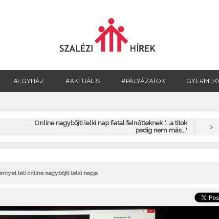
#EGYHÁZ
#AKTUÁLIS
#PÁLYÁZATOK
GYERMEK
Online nagyböjti lelki nap fiatal felnőtteknek "...a titok
>
pedig nem más..."
yel teli online nagyböjti lelki napja