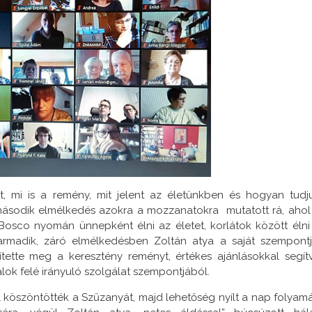
t, mi is a remény, mit jelent az életünkben és hogyan tudj
A második elmélkedés azokra a mozzanatokra mutatott rá, ahol
Bosco nyomán ünnepként élni az életet, korlátok között élni
rmadik, záró elmélkedésben Zoltán atya a saját szempontj
lítette meg a keresztény reményt, értékes ajánlásokkal segít
talok felé irányuló szolgálat szempontjából.
köszöntötték a Szűzanyát, majd lehetőség nyílt a nap folyam