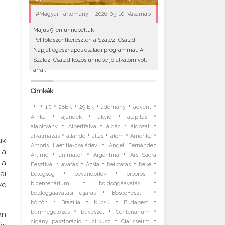
#Magyar Tartomány
2026-05-10, Vasárnap
Május 9-én ünnepeltük
Péliföldszentkereszten a Szalézi Család
Napját egésznapos családi programmal. A
Szalézi Család közös ünnepe jó alkalom volt
arra,..
Címkék
•
•
•
•
•
•
•
1%
28EK
29.EK
adomány
advent
•
•
•
•
Afrika
ajándék
akció
alapítás
•
•
•
•
alapítvány
Albertfalva
áldás
áldozat
•
•
•
•
•
alkalmazás
állandó
állás
álom
Amerika
uk
•
Amoris Laetitia-családév
Ángel Fernández
 a
•
•
•
Artime
animátor
Argentína
Ars Sacra
 a
•
•
•
•
•
Fesztivál
avatás
Ázsia
beiktatás
béke
•
•
•
ai
betegség
bevándorlók
bíboros
•
•
bicentenárium
boldoggáavatás
ve
•
•
boldoggáavatási eljárás
BoscoFeszt
•
•
•
•
börtön
Brazília
búcsú
Budapest
•
•
•
bűnmegelőzés
bűvészet
Centenárium
án
•
•
•
cigány pasztoráció
cirkusz
Clarisseum