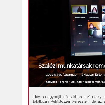
Szalézi munkatársak remén
2021-03-07 Vasárnap |
#Magyar Tartom
nagyböjt
•
online
•
lelki nap
•
szalézi munkat
Idén a nagyböjti időszakban a vírushelyz
találkozni Péliföldszentkereszten, de a