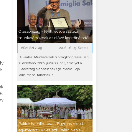
Olaszország – Nyílt levél a szalézi
munkatársaknak az előző koordinátortól
#Szalézi világ
2026-06-03, Szerda
A Szalézi Munkatársak 6. Világkongresszusán
ly
(Sacrofano, 2026. június 7–10.), amelyet a
k,
Szövetség alapításának 150. évfordulója
alkalmából tartottak, a..
ak
l,
ny
Péliföldszentkereszt - Egymás között,
egymásért - A Szalézi Család Napja