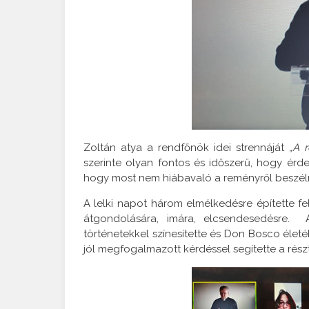
Zoltán atya a rendfőnök idei strennáját
„A 
szerinte olyan fontos és időszerű, hogy ér
hogy most nem hiábavaló a reményről beszéln
A lelki napot három elmélkedésre építette fe
átgondolására, imára, elcsendesedésre. A
történetekkel színesítette és Don Bosco élet
jól megfogalmazott kérdéssel segítette a rés