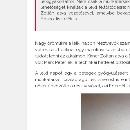
lelkigyakorlatról. Nem csak a munkatársak
lehetőséget kínáltak a lelki feltöltődésre:
Zoltán atya vezetésével, amelybe bekapc
Bosco-tisztelők is.
Nagy örömükre a lelki napon résztvevők száma
vettek részt online, egy maroknyi kazincbarc
tudott lenni az alkalmon. Kirner Zoltán atya
volt Marx Péter, aki a technikai hátteret biztosí
A lelki napot egy a betegek gyógyulásáért e
munkatársat, családtagot és ismerőst is éri
nővér üdvözölte a résztvevőket, aki Egerből k