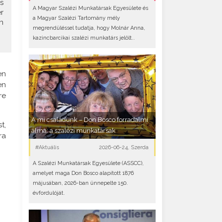
s
A Magyar Szalézi Munkatársak Egyesülete és
r
a Magyar Szalézi Tartomány mély
n
megrendüléssel tudatja, hogy Molnár Anna,
kazincbarcikai szalézi munkatárs jelölt..
en
en
re
A mi családunk – Don Bosco forradalmi
t,
álma: a szalézi munkatársak
ra
#Aktuális
2026-06-24, Szerda
A Szalézi Munkatársak Egyesülete (ASSCC),
amelyet maga Don Bosco alapított 1876
májusában, 2026-ban ünnepelte 150.
évfordulóját.