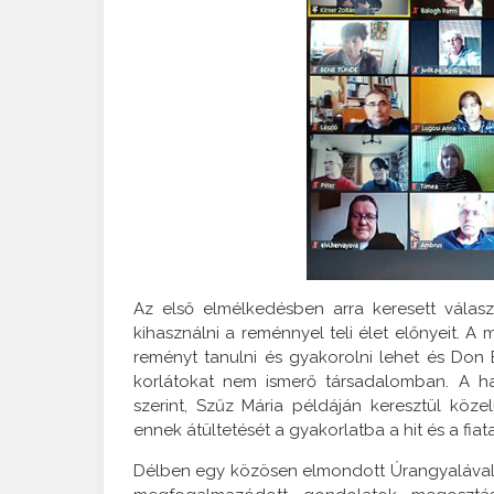
Az első elmélkedésben arra keresett válasz
kihasználni a reménnyel teli élet előnyeit. 
reményt tanulni és gyakorolni lehet és Don 
korlátokat nem ismerő társadalomban. A ha
szerint, Szűz Mária példáján keresztül köze
ennek átültetését a gyakorlatba a hit és a fia
Délben egy közösen elmondott Úrangyalával 