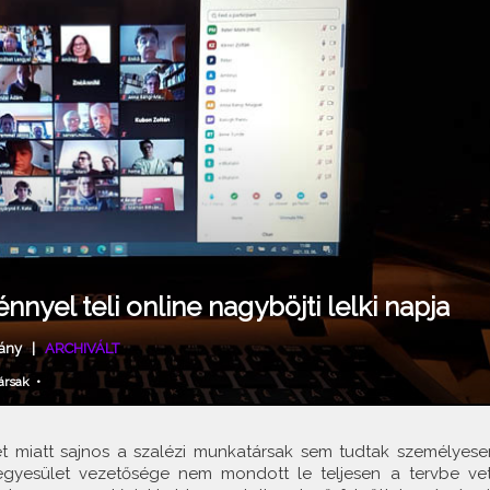
nyel teli online nagyböjti lelki napja
ány
|
ARCHIVÁLT
ársak
•
et miatt sajnos a szalézi munkatársak sem tudtak személyese
z egyesület vezetősége nem mondott le teljesen a tervbe vet