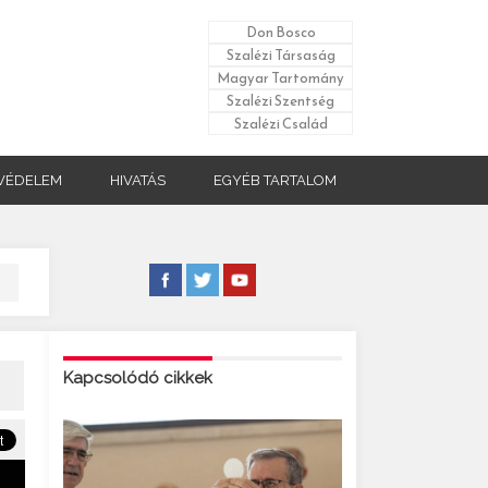
Don Bosco
Szalézi Társaság
Magyar Tartomány
Szalézi Szentség
Szalézi Család
VÉDELEM
HIVATÁS
EGYÉB TARTALOM
Kapcsolódó cikkek