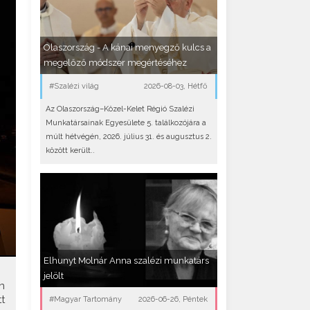
Olaszország - A kánai menyegző kulcs a
megelőző módszer megértéséhez
#Szalézi világ
2026-08-03, Hétfő
Az Olaszország–Közel-Kelet Régió Szalézi
Munkatársainak Egyesülete 5. találkozójára a
múlt hétvégén, 2026. július 31. és augusztus 2.
között került..
Elhunyt Molnár Anna szalézi munkatárs
jelölt
n
t
#Magyar Tartomány
2026-06-26, Péntek