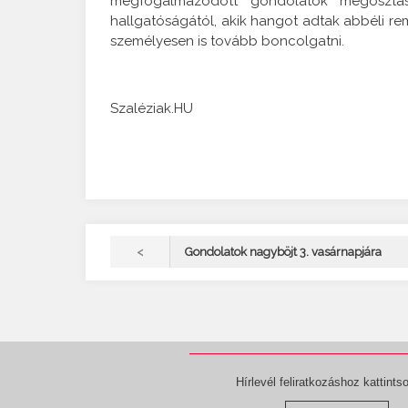
megfogalmazódott gondolatok megosztásá
hallgatóságától, akik hangot adtak abbéli re
személyesen is tovább boncolgatni.
Szaléziak.HU
<
Gondolatok nagyböjt 3. vasárnapjára
Hírlevél feliratkozáshoz kattintso