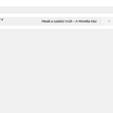
 a
>
Mesél a szalézi múlt – A Moretta-ház