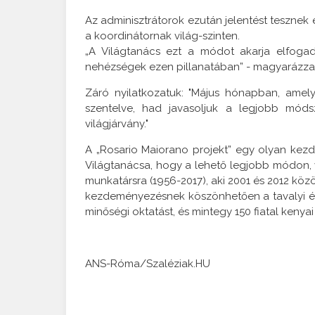
Az adminisztrátorok ezután jelentést tesznek
a koordinátornak világ-szinten.
„A Világtanács ezt a módot akarja elfogad
nehézségek ezen pillanatában” - magyarázza 
Záró nyilatkozatuk: "Május hónapban, amel
szentelve, had javasoljuk a legjobb módsz
világjárvány."
A „Rosario Maiorano projekt” egy olyan kezd
Világtanácsa, hogy a lehető legjobb módon, v
munkatársra (1956-2017), aki 2001 és 2012 közö
kezdeményezésnek köszönhetően a tavalyi é
minőségi oktatást, és mintegy 150 fiatal kenya
ANS-Róma/Szaléziak.HU