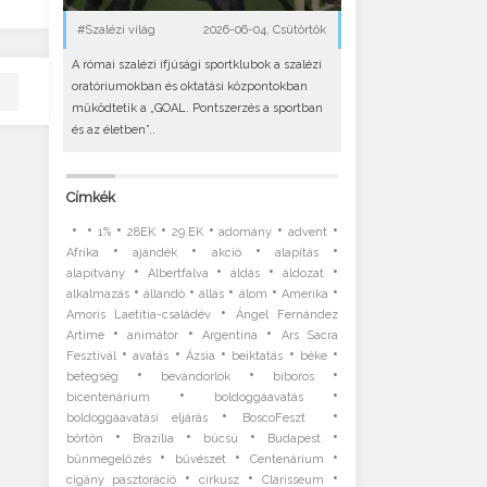
#Szalézi világ
2026-06-04, Csütörtök
A római szalézi ifjúsági sportklubok a szalézi
oratóriumokban és oktatási központokban
működtetik a „GOAL. Pontszerzés a sportban
és az életben”..
Címkék
•
•
•
•
•
•
•
1%
28EK
29.EK
adomány
advent
•
•
•
•
Afrika
ajándék
akció
alapítás
•
•
•
•
alapítvány
Albertfalva
áldás
áldozat
•
•
•
•
•
alkalmazás
állandó
állás
álom
Amerika
•
Amoris Laetitia-családév
Ángel Fernández
•
•
•
Artime
animátor
Argentína
Ars Sacra
•
•
•
•
•
Fesztivál
avatás
Ázsia
beiktatás
béke
•
•
•
betegség
bevándorlók
bíboros
•
•
bicentenárium
boldoggáavatás
•
•
boldoggáavatási eljárás
BoscoFeszt
•
•
•
•
börtön
Brazília
búcsú
Budapest
•
•
•
bűnmegelőzés
bűvészet
Centenárium
•
•
•
cigány pasztoráció
cirkusz
Clarisseum