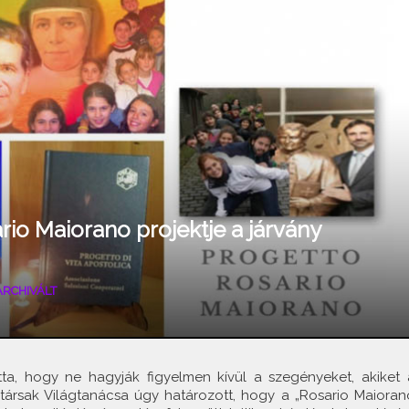
io Maiorano projektje a járvány
ARCHIVÁLT
a, hogy ne hagyják figyelmen kívül a szegényeket, akiket 
atársak Világtanácsa úgy határozott, hogy a „Rosario Maioran