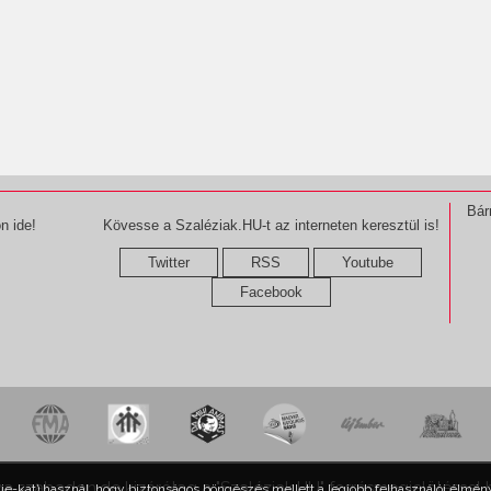
Bár
n ide!
Kövesse a Szaléziak.HU-t az interneten keresztül is!
Twitter
RSS
Youtube
Facebook
ma szabadon,de kizárólag a "Szaléziak.HU" forrásmegjelöléssel 
kie-kat) használ, hogy biztonságos böngészés mellett a legjobb felhasználói élmény