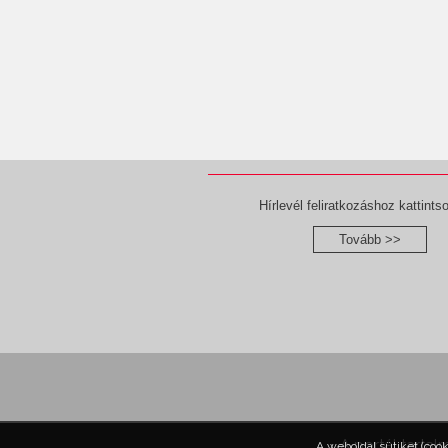
Hírlevél feliratkozáshoz kattintso
Tovább >>
A portál tartal
A weboldal sütiket (coo