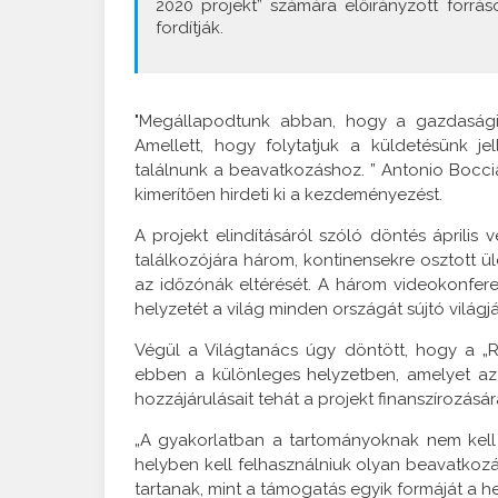
2020 projekt” számára előirányzott forrás
fordítják.
"Megállapodtunk abban, hogy a gazdasági s
Amellett, hogy folytatjuk a küldetésünk j
találnunk a beavatkozáshoz. ” Antonio Boccia
kimerítően hirdeti ki a kezdeményezést.
A projekt elindításáról szóló döntés április
találkozójára három, kontinensekre osztott ü
az időzónák eltérését. A három videokonfer
helyzetét a világ minden országát sújtó világjá
Végül a Világtanács úgy döntött, hogy a „
ebben a különleges helyzetben, amelyet az
hozzájárulásait tehát a projekt finanszírozásár
„A gyakorlatban a tartományoknak nem kell e
helyben kell felhasználniuk olyan beavatko
tartanak, mint a támogatás egyik formáját a he