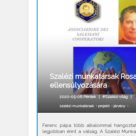
Szalézi munkatársak Rosar
ellensúlyozására
2020-05-08 Péntek |
#Szalézi világ
|
szalézi munkatársak
•
projekt
•
járvány
•
Ferenc pápa több alkalommal hangoztatt
legjobban érint a válság. A Szalézi Munk