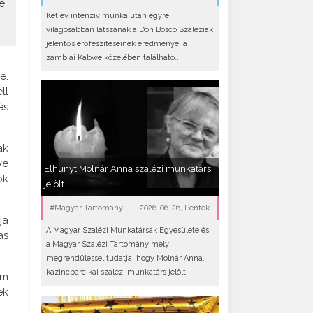
e
Két év intenzív munka után egyre
világosabban látszanak a Don Bosco Szaléziak
jelentős erőfeszítéseinek eredményei a
zambiai Kabwe közelében található..
e.
ll
és
ak
ve
Elhunyt Molnár Anna szalézi munkatárs
ók
jelölt
#Magyar Tartomány
2026-06-26, Péntek
ja
A Magyar Szalézi Munkatársak Egyesülete és
as
a Magyar Szalézi Tartomány mély
megrendüléssel tudatja, hogy Molnár Anna,
kazincbarcikai szalézi munkatárs jelölt..
em
ek