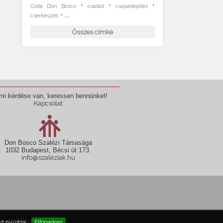
•
•
•
Colle Don Bosco
család
csapatépítés
• ...
cserkészek
Összes címke
mi kérdése van, keressen bennünket!
Kapcsolat
Don Bosco Szalézi Társasága
1032 Budapest, Bécsi út 173.
info@szaleziak.hu
használható fel!
t nyújtsa.
Elfogadom