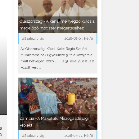
Olaszország - A kánai menyegző kulcs a
megelőző módszer megértéséhez
#Szalézi világ
2026-08-03, Hétfő
Az Olaszország–Közel-Kelet Régió Szalézi
Munkatársainak Egyesülete 5. találkozójára a
múlt hétvégén, 2026. július 31. és augusztus 2.
között került..
Zambia –A Makululu Mezőgazdasági
Projekt
a
o
#Szalézi világ
2026-07-27, Hétfő