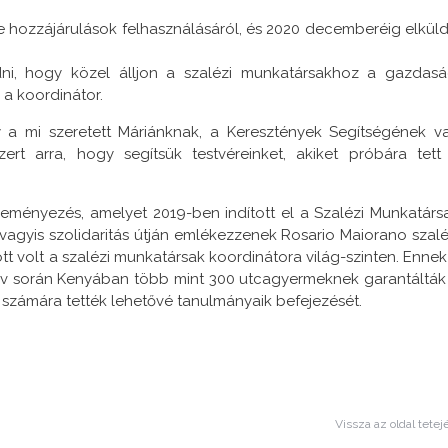
 e hozzájárulások felhasználásáról, és 2020 decemberéig elküld
ni, hogy közel álljon a szalézi munkatársakhoz a gazdasá
a koordinátor.
y a mi szeretett Máriánknak, a Keresztények Segítségének v
ert arra, hogy segítsük testvéreinket, akiket próbára tett
eményezés, amelyet 2019-ben indított el a Szalézi Munkatárs
agyis szolidaritás útján emlékezzenek Rosario Maiorano szalé
tt volt a szalézi munkatársak koordinátora világ-szinten. Ennek
v során Kenyában több mint 300 utcagyermeknek garantálták
i számára tették lehetővé tanulmányaik befejezését.
Vissza az oldal tetej