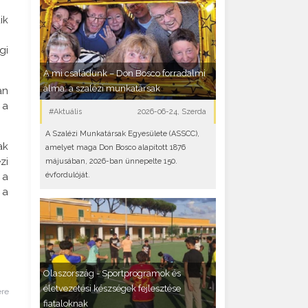
ik
gi
A mi családunk – Don Bosco forradalmi
álma: a szalézi munkatársak
an
 a
#Aktuális
2026-06-24, Szerda
A Szalézi Munkatársak Egyesülete (ASSCC),
ak
amelyet maga Don Bosco alapított 1876
zi
májusában, 2026-ban ünnepelte 150.
 a
évfordulóját.
 a
Olaszország - Sportprogramok és
életvezetési készségek fejlesztése
ére
fiataloknak