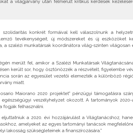
okat a világjárvány után felmerült kritikus kérdések kezelésér
zolidaritás konkrét formáival kell válaszolnunk a helyzetr
ellemző tevékenységeit, új módszereket és új eszközöket ke
, a szalézi munkatársak koordinátora világ-szinten világosan 
 végén merült fel, amikor a Szalézi Munkatársak Világtanácsán
lésen került sor, hogy ösztönözzék a részvételt, figyelembe vé
encia során az egyesület vezetői elemezték a különböző régi
rvány miatt.
Rosario Maiorano 2020 projektet” pénzügyi támogatásra szán
 egészségügyi veszélyhelyzet okozott. A tartományok 2020-
a fogják felhasználni.
ljuttatniuk a 2020. évi hozzájárulást a Világtanácshoz, han
zásokhoz, amelyeket az egyes tartományi tanácsok megfelelőn
lyi lakosság szükségleteinek a finanszírozására.”