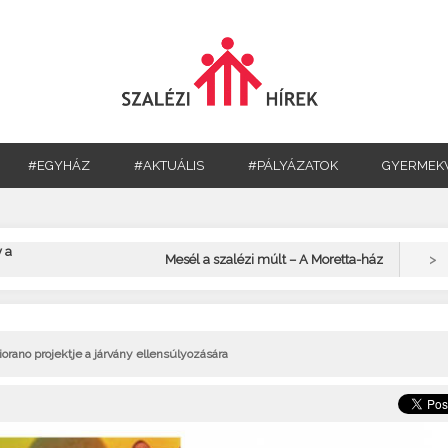
#EGYHÁZ
#AKTUÁLIS
#PÁLYÁZATOK
GYERMEK
 a
>
Mesél a szalézi múlt – A Moretta-ház
rano projektje a járvány ellensúlyozására