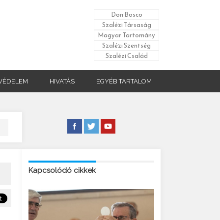
Don Bosco
Szalézi Társaság
Magyar Tartomány
Szalézi Szentség
Szalézi Család
VÉDELEM
HIVATÁS
EGYÉB TARTALOM
Kapcsolódó cikkek