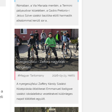
Rómában, a Via Marsala mentén, a Termini
pályaudvar közelében, a Castro Pretorio-i
Jézus Szíve szalézi bazilika előtt harmadik
alkalommal került sor a..
Nyergesújfalu - Zafféry nagyböjti
bringázás
#Magyar Tartomány
2026-03-23, Hétfő
A nyergesújfalui Zafféry Károly Szalézi
Középiskola ötödikesei Emmanuel Ilodigwe
 a
szalézi iskolalelkész vezetésével különleges
li
napot töltöttek együtt.