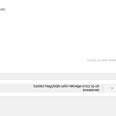
rnap
Vissza az oldal tetej
Szalézi Nagyböjti Lelki Hétvége 2023 15-18
>
éveseknek