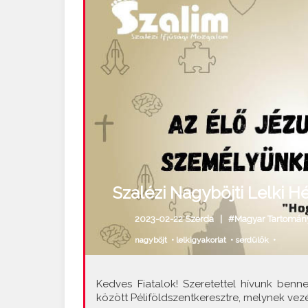
Szalézi Nagyböjti Lelki 
2023-02-22 Szerda |
#Magyar Tartomán
nagyböjt
•
lelkigyakorlat
•
serdülők
•
Kedves Fiatalok! Szeretettel hívunk benne
között Péliföldszentkeresztre, melynek ve