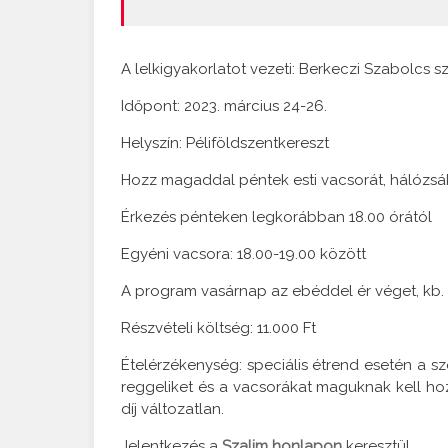
A lelkigyakorlatot vezeti: Berkeczi Szabolcs sza
Időpont: 2023. március 24-26.
Helyszín: Péliföldszentkereszt
Hozz magaddal péntek esti vacsorát, hálózsáko
Érkezés pénteken legkorábban 18.00 órától
Egyéni vacsora: 18.00-19.00 között
A program vasárnap az ebéddel ér véget, kb. 
Részvételi költség: 11.000 Ft
Ételérzékenység: speciális étrend esetén a s
reggeliket és a vacsorákat maguknak kell hozn
díj változatlan.
Jelentkezés a
Szalim honlapon
keresztül.