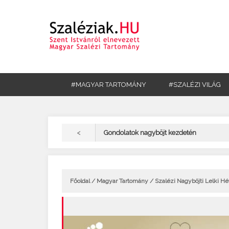
#MAGYAR TARTOMÁNY
#SZALÉZI VILÁG
<
Gondolatok nagyböjt kezdetén
Főoldal
/
Magyar Tartomány
/ Szalézi Nagyböjti Lelki H