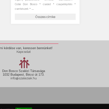
•
•
•
Colle Don Bosco
család
csapatépítés
• ...
cserkészek
Összes címke
mi kérdése van, keressen bennünket!
Kapcsolat
Don Bosco Szalézi Társasága
1032 Budapest, Bécsi út 173.
info@szaleziak.hu