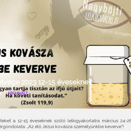
Hétvége 2023 12-15 éveseknek
y
|
ARCHIVÁLT
teket a 12-15 éveseknek szóló lelkigyakorlatra március 24-26
zérgondolata: „Az élő Jézus kovásza személyünkbe keverve”!