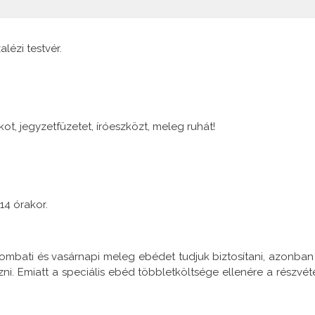
lézi testvér.
t, jegyzetfüzetet, íróeszközt, meleg ruhát!
14 órakor.
zombati és vasárnapi meleg ebédet tudjuk biztosítani, azonban
i. Emiatt a speciális ebéd többletköltsége ellenére a részvéte