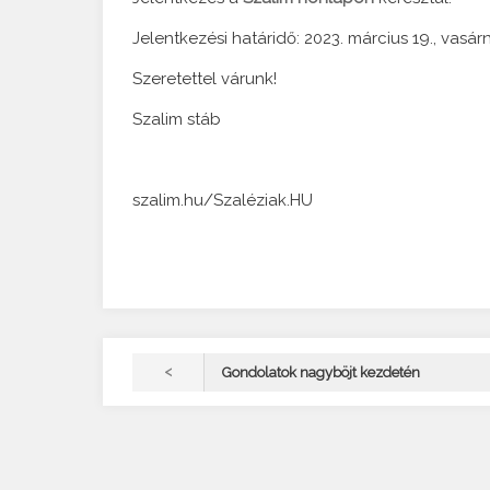
Jelentkezési határidő: 2023. március 19., vasá
Szeretettel várunk!
Szalim stáb
szalim.hu/Szaléziak.HU
<
Gondolatok nagyböjt kezdetén