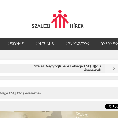
#EGYHÁZ
#AKTUÁLIS
#PÁLYÁZATOK
GYERMEK
Szalézi Nagyböjti Lelki Hétvége 2023 15-18
>
éveseknek
étvége 2023 12-15 éveseknek