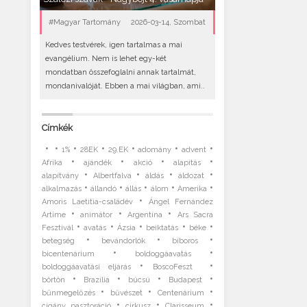
#Magyar Tartomány
2026-03-14, Szombat
Kedves testvérek, igen tartalmas a mai
evangélium. Nem is lehet egy-két
mondatban összefoglalni annak tartalmát,
mondanivalóját. Ebben a mai világban, ami..
Címkék
•
•
•
•
•
•
•
1%
28EK
29.EK
adomány
advent
•
•
•
•
Afrika
ajándék
akció
alapítás
•
•
•
•
alapítvány
Albertfalva
áldás
áldozat
•
•
•
•
•
alkalmazás
állandó
állás
álom
Amerika
•
Amoris Laetitia-családév
Ángel Fernández
•
•
•
Artime
animátor
Argentína
Ars Sacra
•
•
•
•
•
Fesztivál
avatás
Ázsia
beiktatás
béke
•
•
•
betegség
bevándorlók
bíboros
•
•
bicentenárium
boldoggáavatás
•
•
boldoggáavatási eljárás
BoscoFeszt
•
•
•
•
börtön
Brazília
búcsú
Budapest
•
•
•
bűnmegelőzés
bűvészet
Centenárium
•
•
•
cigány pasztoráció
cirkusz
Clarisseum