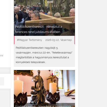
Péliföldszentkereszt - Keresztút a
ferences rend jubileumi évében
#Magyar Tartomány
2026-03-22, Vasárnap
Peliföldszentkereszten nagyböjt 5.
vasárnapján, március 22-én, "feketevasárnap"
ére
megtartották a hagyományos keresztutat a
környékbeli települések..
Szalézi szavak - Nagyböjt 4. vasárnapja