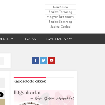
Don Bosco
Szalézi Társaság
Magyar Tartomány
Szalézi Szentség
Szalézi Család
VÉDELEM
HIVATÁS
EGYÉB TARTALOM
Kapcsolódó cikkek