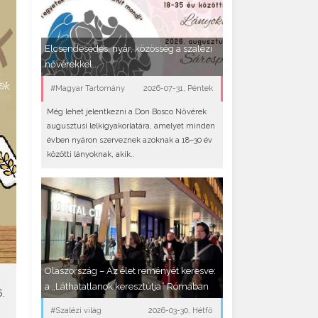
Elcsendesedés, nyár, közösség a szalézi
nővérekkel...
#Magyar Tartomány
2026-07-31, Péntek
Még lehet jelentkezni a Don Bosco Nővérek
augusztusi lelkigyakorlatára, amelyet minden
évben nyáron szerveznek azoknak a 18–30 év
közötti lányoknak, akik..
Olaszország – Az élet reményét keresve:
a „Láthatatlanok keresztútja” Rómában
.
#Szalézi világ
2026-03-30, Hétfő