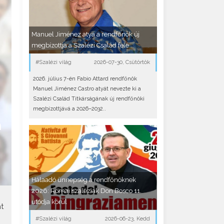
Manuel Jiménez atya a rendfőnök új
megbízottja a Szalézi Család felé
#Szalézi világ
2026-07-30, Csütörtök
2026. július 7-én Fabio Attard rendfőnök
Manuel Jiménez Castro atyát nevezte ki a
Szalézi Család Titkárságának új rendfőnöki
megbízottjává a 2026–2032..
n
Hálaadó ünnepség a rendfőnöknek
2026: Római szaléziak Don Bosco 11.
utódja körül
t
#Szalézi világ
2026-06-23, Kedd