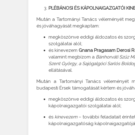
PLÉBÁNOSI ÉS KÁPOLNAIGAZGATÓI KIN
Miután a Tartományi Tanács véleményét megh
és jóváhagyását megkaptam:
megköszönve eddigi áldozatos és szor
szolgálatai alól;
és kinevezem
Gnana Pragasam Derosi Ra
valamint megbízom a
Bánhorváti Szűz Má
Szent György
,
a Sajógalgóci Sarlós Boldo
ellátásával.
Miután a Tartományi Tanács véleményét me
budapesti Érsek támogatását kértem és jóv
megköszönve eddigi áldozatos és szor
kápolnaigazgatói szolgálatai alól;
és
kinevezem
– további feladatait érint
kápolnaigazgatóság kápolnaigazgatójá