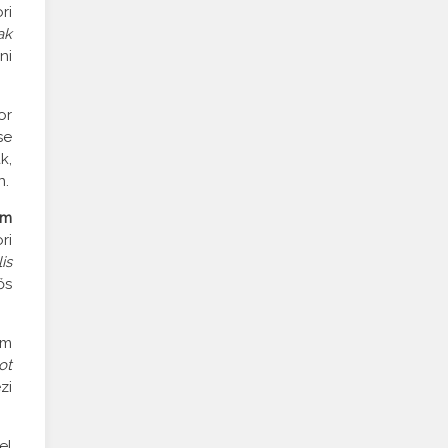
ri
ak
ni
or
se
k,
n.
um
ri
is
ős
om
ot
zi
el