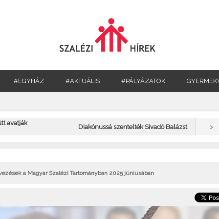
#EGYHÁZ
#AKTUÁLIS
#PÁLYÁZATOK
GYERMEK
ütt avatják
>
Diakónussá szentelték Sivadó Balázst
evezések a Magyar Szalézi Tartományban 2025 júniusában