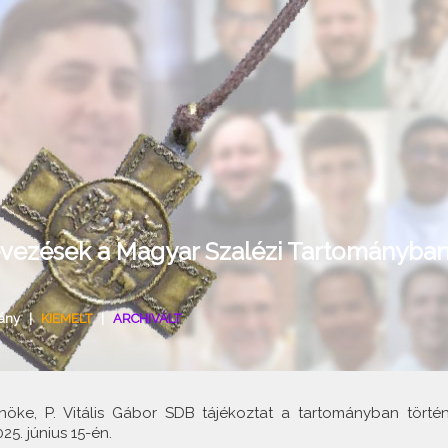
evezések a Magyar Szalézi Tartományba
ány
|
KIEMELT
|
ARCHIVÁLT
öke, P. Vitális Gábor SDB tájékoztat a tartományban történ
25. június 15-én.