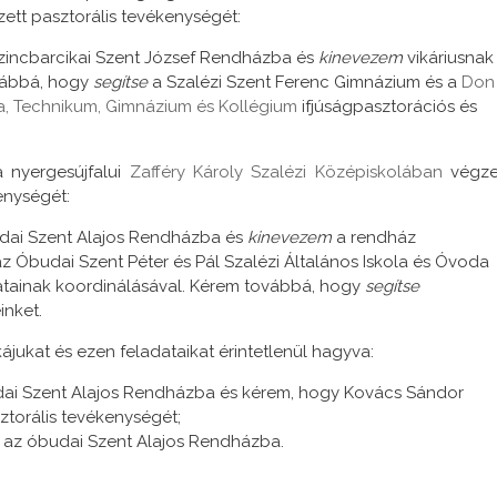
ett pasztorális tevékenységét:
zincbarcikai Szent József Rendházba és
kinevezem
vikáriusnak
vábbá, hogy
segítse
a Szalézi Szent Ferenc Gimnázium és a
Don
la, Technikum, Gimnázium és Kollégium
ifjúságpasztorációs és
 nyergesújfalui
Zafféry Károly Szalézi Középiskolában
végze
enységét:
dai Szent Alajos Rendházba és
kinevezem
a rendház
 Óbudai Szent Péter és Pál Szalézi Általános Iskola és Óvoda
adatainak koordinálásával. Kérem továbbá, hogy
segítse
inket.
ukat és ezen feladataikat érintetlenül hagyva:
ai Szent Alajos Rendházba és kérem, hogy Kovács Sándor
ztorális tevékenységét;
az óbudai Szent Alajos Rendházba.