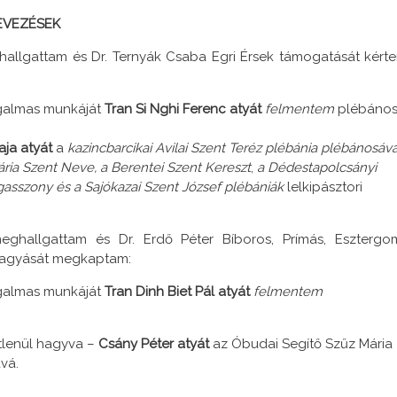
EVEZÉSEK
allgattam és Dr. Ternyák Csaba Egri Érsek támogatását kért
galmas munkáját
Tran Si Nghi Ferenc atyát
felmentem
plébános
ja atyát
a
kazincbarcikai Avilai Szent Teréz plébánia plébánosáv
ria Szent Neve, a Berentei Szent Kereszt
,
a Dédestapolcsányi
gasszony és
a Sajókazai Szent József
plébániák
lelkipásztori
ghallgattam és Dr. Erdő Péter Bíboros, Prímás, Esztergo
áhagyását megkaptam:
galmas munkáját
Tran Dinh Biet Pál atyát
felmentem
etlenül hagyva –
Csány Péter atyát
az Óbudai Segítő Szűz Mária
vá.