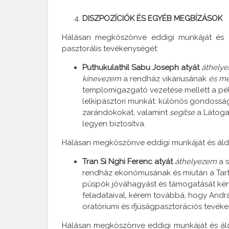
DISZPOZÍCIÓK ÉS EGYÉB MEGBÍZÁSOK
Hálásan megköszönve eddigi munkáját és ál
pasztorális tevékenységét:
Puthukulathil Sabu Joseph atyát
áthely
kinevezem
a rendház vikáriusának
és m
templomigazgató vezetése mellett a pél
lelkipásztori munkát: különös gondossá
zarándokokat, valamint
segítse
a Látogat
legyen biztosítva.
Hálásan megköszönve eddigi munkáját és áldoz
Tran Si Nghi Ferenc atyát
áthelyezem
a s
rendház ekonómusának és miután a Tart
püspök jóváhagyást és támogatását ké
feladataival, kérem továbbá, hogy Andr
oratóriumi és ifjúságpasztorációs tevék
Hálásan megköszönve eddigi munkáját és áldo