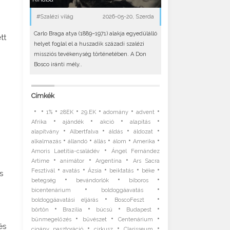
#Szalézi világ
2026-05-20, Szerda
Carlo Braga atya (1889–1971) alakja egyedülálló
tt
helyet foglal el a huszadik századi szalézi
missziós tevékenység történetében. A Don
Bosco iránti mély..
Címkék
•
•
•
•
•
•
•
1%
28EK
29.EK
adomány
advent
•
•
•
•
Afrika
ajándék
akció
alapítás
•
•
•
•
alapítvány
Albertfalva
áldás
áldozat
•
•
•
•
•
alkalmazás
állandó
állás
álom
Amerika
•
Amoris Laetitia-családév
Ángel Fernández
•
•
•
Artime
animátor
Argentína
Ars Sacra
•
•
•
•
•
Fesztivál
avatás
Ázsia
beiktatás
béke
s
•
•
•
betegség
bevándorlók
bíboros
•
•
bicentenárium
boldoggáavatás
•
•
boldoggáavatási eljárás
BoscoFeszt
•
•
•
•
börtön
Brazília
búcsú
Budapest
•
•
•
bűnmegelőzés
bűvészet
Centenárium
és
•
•
•
cigány pasztoráció
cirkusz
Clarisseum