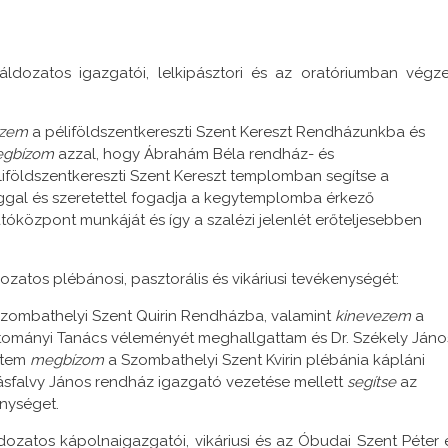
dozatos igazgatói, lelkipásztori és az oratóriumban végze
ezem
a péliföldszentkereszti Szent Kereszt Rendházunkba és
egbízom
azzal, hogy Ábrahám Béla rendház- és
iföldszentkereszti Szent Kereszt templomban segítse a
ggal és szeretettel fogadja a kegytemplomba érkező
óközpont munkáját és így a szalézi jelenlét erőteljesebben
atos plébánosi, pasztorális és vikáriusi tevékenységét:
zombathelyi Szent Quirin Rendházba, valamint
kinevezem
a
ományi Tanács véleményét meghallgattam és Dr. Székely Jáno
rtem
megbízom
a Szombathelyi Szent Kvirin plébánia kápláni
ásfalvy János rendház igazgató vezetése mellett
segítse
az
enységet.
zatos kápolnaigazgatói, vikáriusi és az Óbudai Szent Péter 