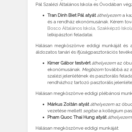
Pál Szalézi Általános Iskola és Óvodában végz
Tran Dinh Biet Pál atyát
áthelyezem
a ka
és a rendház ekonómusának. Kérem to
Bosco Általános Iskola, Szakképző Isko
lelkipásztori feladatai.
Hálásan megköszönve eddigi munkáját és a
áldozatos tanári és ifjúságpasztorációs tevék
Kirner Gábor testvért
áthelyezem
az óbu
ekonómusának.
Megbízom
továbbá az az
szalézi jelenlétének és pasztorális fel
rendházhoz tartozó pasztorális jelenléte
Hálásan megköszönve eddigi plébánosi munkáj
Márkus Zoltán atyát
áthelyezem
az óbud
vezetése mellett
segítse
a kollégium pas
Pham Quoc Thai Hung atyát
áthelyezem
Hálásan megköszönve eddigi munkáját: