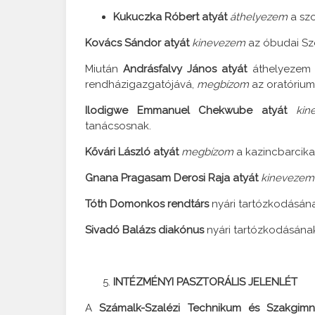
Kukuczka Róbert atyát
áthelyezem
a szo
Kovács Sándor atyát
kinevezem
az óbudai Sze
Miután
Andrásfalvy János atyát
áthelyezem 
rendházigazgatójává,
megbízom
az oratórium 
Ilodigwe Emmanuel Chekwube atyát
kin
tanácsosnak.
Kővári László atyát
megbízom
a kazincbarcikai
Gnana Pragasam Derosi Raja atyát
kinevezem
Tóth Domonkos rendtárs
nyári tartózkodásána
Sivadó Balázs diakónus
nyári tartózkodásának
INTÉZMÉNYI PASZTORÁLIS JELENLÉT
A
Számalk-Szalézi Technikum és Szakgi