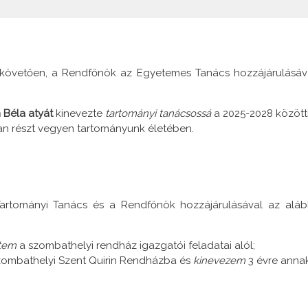
követően, a Rendfőnök az Egyetemes Tanács hozzájárulásáv
Béla atyát
kinevezte
tartományi tanácsossá
a 2025-2028 között
van részt vegyen tartományunk életében.
artományi Tanács és a Rendfőnök hozzájárulásával az aláb
tem
a szombathelyi rendház igazgatói feladatai alól;
zombathelyi Szent Quirin Rendházba és
kinevezem
3 évre anna