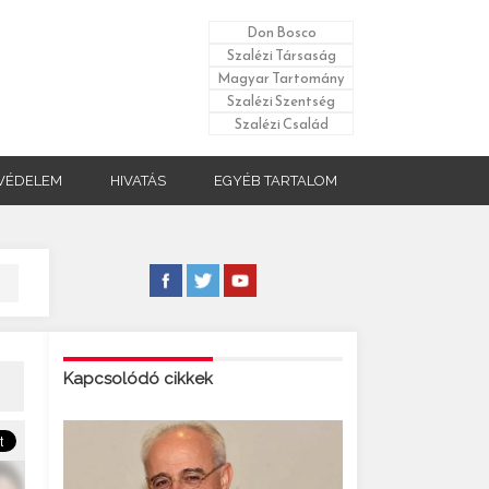
Don Bosco
Szalézi Társaság
Magyar Tartomány
Szalézi Szentség
Szalézi Család
VÉDELEM
HIVATÁS
EGYÉB TARTALOM
Kapcsolódó cikkek