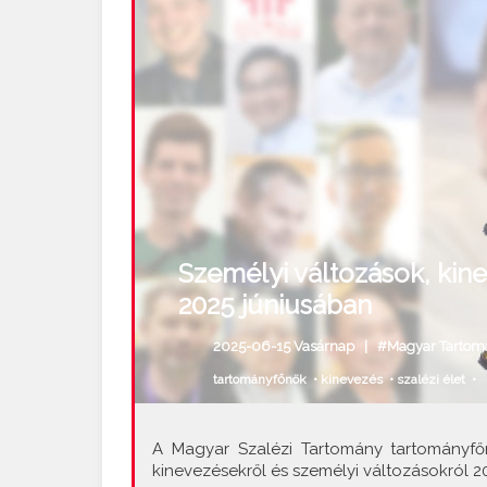
Személyi változások, kin
2025 júniusában
2025-06-15 Vasárnap |
#Magyar Tartom
tartományfőnök
•
kinevezés
•
szalézi élet
•
A Magyar Szalézi Tartomány tartományfőn
kinevezésekről és személyi változásokról 20