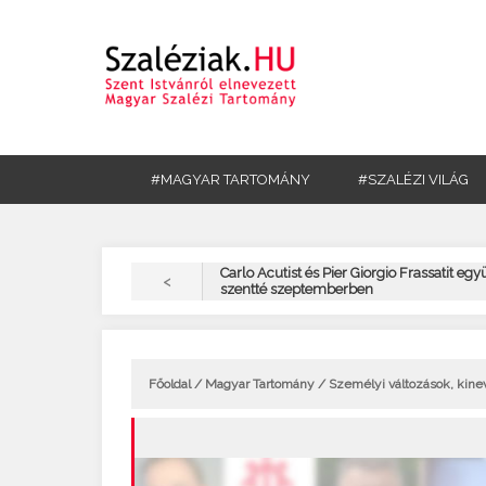
#MAGYAR TARTOMÁNY
#SZALÉZI VILÁG
Carlo Acutist és Pier Giorgio Frassatit egy
<
szentté szeptemberben
Főoldal
/
Magyar Tartomány
/ Személyi változások, kin