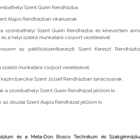
mbathelyi Szent Quirin Rendházba.
nt Alajos Rendházban vikáriusnak.
a szombathelyi Szent Quirin Rendházba és kineveztem ann
és a helyi szalézi munkatársi csoport vezetésével.
evezem
az péliföldszentkereszti Szent Kereszt Rendházb
 szalézi munkatársi csoport vezetésével.
kazincbarcikai Szent József Rendházban tanácsosnak.
k a szombathelyi Szent Quirin Rendházat jelölöm ki.
 az óbudai Szent Alajos Rendházat jelölöm ki.
mnázium és a Meta-Don Bosco Technikum és Szakgimnázi