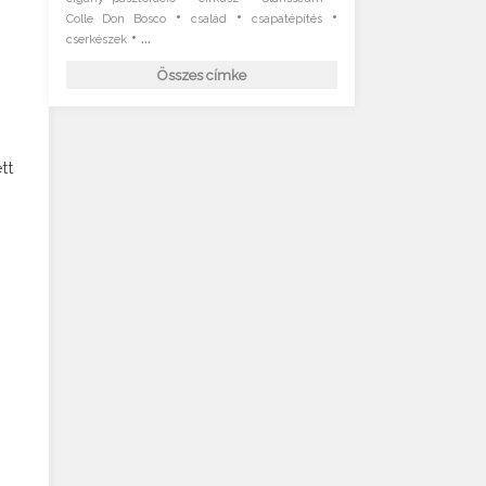
•
•
•
Colle Don Bosco
család
csapatépítés
• ...
cserkészek
Összes címke
tt