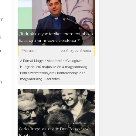
em
„Tudunk-e olyan tereket teremteni, ahol a
i
fiatal újra hinni kezd az életében?"
á
,
#Aktuális
2026-05-27, Szerda
A Római Magyar Akadémián (Collegium
Hungaricum) május 12-én a magyarországi
Férfi Szerzeteselöljárók Konferenciája és a
magyarországi Szerzetesi..
m-
Carlo Braga, aki elvitte Don Bosco szívét
Kínába