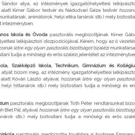
 Sándor atya, az intézmények igazgatóhelyettesi lelkipászto
 alatt Kirner Gábor testvér és Nádudvari Géza testvér
hozzan
munkatársak, animátorok, helyi etika tanárok stb.) mely biztosíta
két intézményben.
lános Iskola és Óvoda
pasztorális megbízottjának Kirner Gáb
ettesi lelkipásztori diszpozíciójával. Kérem, hogy az ő vezeté
zanak létre egy olyan pasztorális bizottságot
(szalézi munkatársa
sítani tudja a minőségi és erős szalézi jelenlétet az intézménybe
ola, Szakképző Iskola, Technikum, Gimnázium és Kollégi
l atyát bízom meg, az intézmény igazgatóhelyettesi lelkipászto
 alatt Kővári László atyával
hozzanak létre egy olyan pasztorál
helyi hittanárok stb.) mely biztosítani tudja a minőségi és er
ázium
pasztorális megbízottjának Tóth Péter rendtársunkat bíz
h Biet Pál atyával
hozzanak létre egy olyan pasztorális bizottság
anárok stb.) mely biztosítani tudja a minőségi és erős szalé
épiskola
pasztorális megbízottja továbbra is Ilodigwe Emmanu