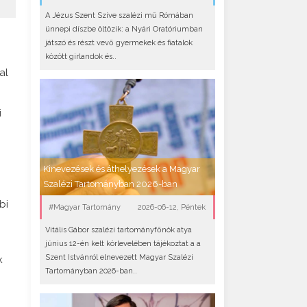
A Jézus Szent Szíve szalézi mű Rómában
ünnepi díszbe öltözik: a Nyári Oratóriumban
játszó és részt vevő gyermekek és fiatalok
között girlandok és..
al
i
Kinevezések és áthelyezések a Magyar
Szalézi Tartományban 2026-ban
bi
#Magyar Tartomány
2026-06-12, Péntek
Vitális Gábor szalézi tartományfőnök atya
június 12-én kelt körlevelében tájékoztat a a
Szent Istvánról elnevezett Magyar Szalézi
k
Tartományban 2026-ban..