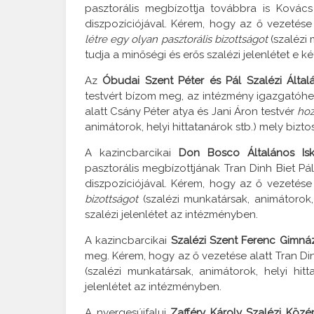
pasztorális megbízottja továbbra is Kovács
diszpozíciójával. Kérem, hogy az ő vezetése
létre egy olyan pasztorális bizottságot
(szalézi 
tudja a minőségi és erős szalézi jelenlétet e 
Az
Óbudai Szent Péter és Pál Szalézi Álta
testvért bízom meg, az intézmény igazgatóhely
alatt Csány Péter atya és Jani Áron testvér
hoz
animátorok, helyi hittatanárok stb.) mely bizto
A kazincbarcikai
Don Bosco Általános Isk
pasztorális megbízottjának Tran Dinh Biet Pá
diszpozíciójával. Kérem, hogy az ő vezetése
bizottságot
(szalézi munkatársak, animátorok, 
szalézi jelenlétet az intézményben.
A kazincbarcikai
Szalézi Szent Ferenc Gimn
meg. Kérem, hogy az ő vezetése alatt Tran Din
(szalézi munkatársak, animátorok, helyi hitt
jelenlétet az intézményben.
A nyergesújfalui
Zafféry Károly Szalézi Köz