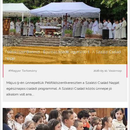
Péliföldszentkereszt - Egymás között, egymásért - A Szalézi Család
Napja
#Magyar Tartomány
2026-05-10, Vasárnap
Május 9-én ünnepeltük Péliföldszentkereszten a Szalézi Család Napját
egésznapos családi programmal. A Szalézi Család közös ünnepe jó
alkalom volt arra,..