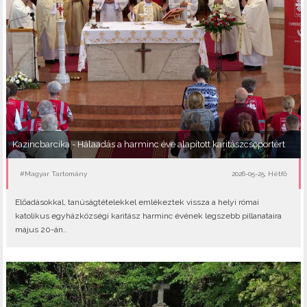
Kazincbarcika - Hálaadás a harminc éve alapított karitászcsoportért
#Magyar Tartomány
2026-05-25, Hétfő
Előadásokkal, tanúságtételekkel emlékeztek vissza a helyi római
katolikus egyházközségi karitász harminc évének legszebb pillanataira
május 20-án..