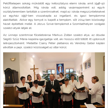
Petőfitelepen sokáig működött egy kétosztályos elemi iskola, amit 1948-50
körül államosítottak. Míg iskola volt, addig vasárnaponként az egyik
osztályteremben tartották a szentmiséket, majd az iskola megszüntetésével
az egyház 1997-ben visszakapta az ingatlant, és igazi templommá
alakíttatták. Akkor egy tornyot is kapott a templom, sőt 2014-ben közösségi
házat építettek mellé. A Jézus Szíve-templomot a Szombathelyen szolgáló
szalézi atyák látják el.
Az ünnepi szentmise főcelebránsa Márkus Zoltán szalézi atya, az óbudai
Segítő Szűz Mária-kápolna igazgatója volt, aki hosszú időt töltött itt újdonsült
lelkipásztorként. Mellette Csány Péter plébános és Vendrey Gábor káplán
alkották a papi, szalézi közösséget az oltár körül.