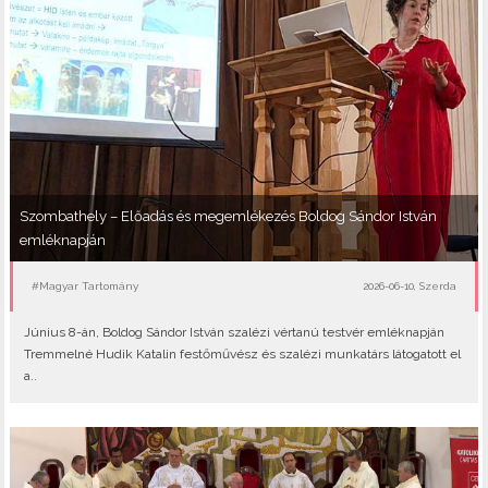
Szombathely – Előadás és megemlékezés Boldog Sándor István
emléknapján
#Magyar Tartomány
2026-06-10, Szerda
Június 8-án, Boldog Sándor István szalézi vértanú testvér emléknapján
Tremmelné Hudik Katalin festőművész és szalézi munkatárs látogatott el
a..