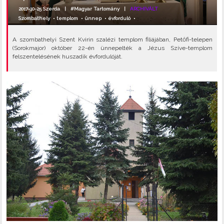
2017-10-25 Szerda |
#Magyar Tartomány
|
ARCHIVÁLT
Szombathely
•
templom
•
ünnep
•
évforduló
•
A szombathelyi Szent Kvirin szalézi templom filiájában, Petőfi-telepen
(Sorokmajor) október 22-én ünnepelték a Jézus Szíve-templom
felszentelésének huszadik évfordulóját.