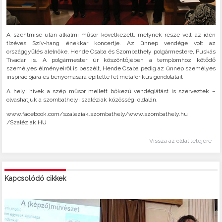
A szentmise után alkalmi műsor következett, melynek része volt az idén
tízéves Szív-hang énekkar koncertje. Az ünnep vendége volt az
országgyűlés alelnöke, Hende Csaba és Szombathely polgármestere, Puskás
Tivadar is. A polgármester úr köszöntőjében a templomhoz kötődő
személyes élményeiről is beszélt, Hende Csaba pedig az ünnep személyes
inspirációjára és benyomására építette fel metaforikus gondolatait
A helyi hívek a szép műsor mellett bőkezű vendéglátást is szerveztek –
olvashatjuk a szombathelyi szaléziak közösségi oldalán.
www.facebook.com/szaleziak.szombathely/www.szombathely.hu
/Szaléziak.HU
Vissza az oldal tetejére
Kapcsolódó cikkek