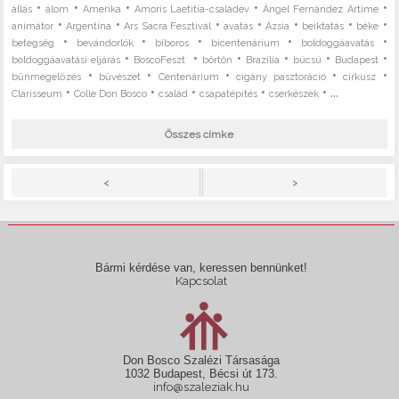
•
•
•
•
•
állás
álom
Amerika
Amoris Laetitia-családév
Ángel Fernández Artime
•
•
•
•
•
•
•
animátor
Argentína
Ars Sacra Fesztivál
avatás
Ázsia
beiktatás
béke
•
•
•
•
•
betegség
bevándorlók
bíboros
bicentenárium
boldoggáavatás
•
•
•
•
•
•
boldoggáavatási eljárás
BoscoFeszt
börtön
Brazília
búcsú
Budapest
•
•
•
•
•
bűnmegelőzés
bűvészet
Centenárium
cigány pasztoráció
cirkusz
•
•
•
•
• ...
Clarisseum
Colle Don Bosco
család
csapatépítés
cserkészek
Összes címke
>
<
Bármi kérdése van, keressen bennünket!
Kapcsolat
Don Bosco Szalézi Társasága
1032 Budapest, Bécsi út 173.
info@szaleziak.hu