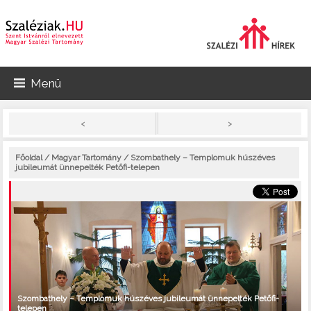
Menü
>
<
Főoldal
/
Magyar Tartomány
/ Szombathely – Templomuk húszéves
jubileumát ünnepelték Petőfi-telepen
Szombathely – Templomuk húszéves jubileumát ünnepelték Petőfi-
telepen