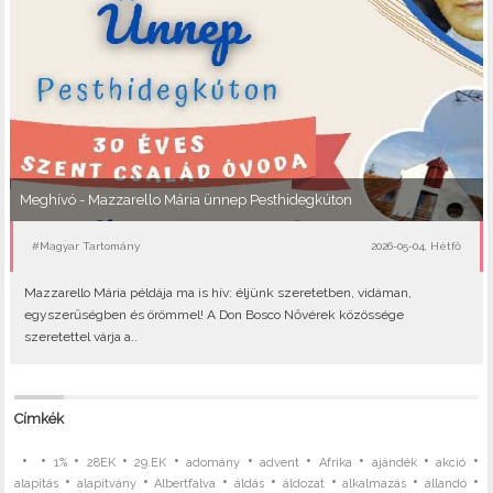
Meghívó - Mazzarello Mária ünnep Pesthidegkúton
#Magyar Tartomány
2026-05-04, Hétfő
Mazzarello Mária példája ma is hív: éljünk szeretetben, vidáman,
egyszerűségben és örömmel! A Don Bosco Nővérek közössége
szeretettel várja a..
Címkék
•
•
•
•
•
•
•
•
•
•
1%
28EK
29.EK
adomány
advent
Afrika
ajándék
akció
•
•
•
•
•
•
•
alapítás
alapítvány
Albertfalva
áldás
áldozat
alkalmazás
állandó