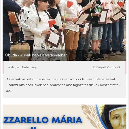
Óbuda - Anyák napja a Péter-Pálban
#Magyar Tartomány
2026-05-07, Csütörtök
Az anyák napját ünnepelték május 6-án az óbudai Szent Péter és Pál
Szalézi Általános Iskolában, amikor az alsó tagozatos diákok köszöntötték
az..